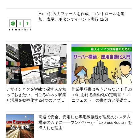
Excelに入力フォームを作成、コントロールを追
加、表示、ボタンでイベント実行 (1/3)
デザインネタをWebで探す人が知
作業手順書はもういらない！ Pup
っておきたい、日ごろのネタ収集
petにおける自動化の定義書「マ
と活用を効率化する4つのアプリ
ニフェスト」の書き方と基礎文法
(1/3)
まとめ (1/5)
高速で安全、安定した専用線接続が理想のシステム
構築のカギに――マンパワーが「ExpressRoute」を
導入した理由