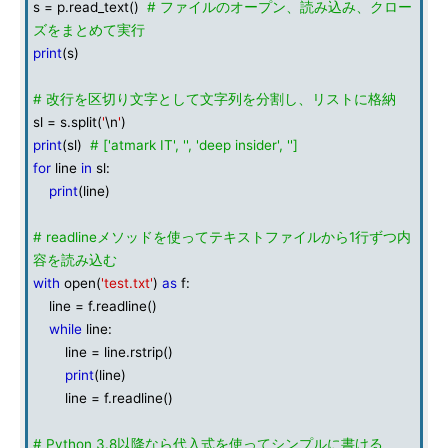
s = p.read_text()
# ファイルのオープン、読み込み、クロー
ズをまとめて実行
print
(s)
# 改行を区切り文字として文字列を分割し、リストに格納
sl = s.split(
'
\n
'
)
print
(sl)
# ['atmark IT', '', 'deep insider', '']
for
line
in
sl:
print
(line)
# readlineメソッドを使ってテキストファイルから1行ずつ内
容を読み込む
with
open(
'test.txt'
)
as
f:
line = f.readline()
while
line:
line = line.rstrip()
print
(line)
line = f.readline()
# Python 3.8以降なら代入式を使ってシンプルに書ける