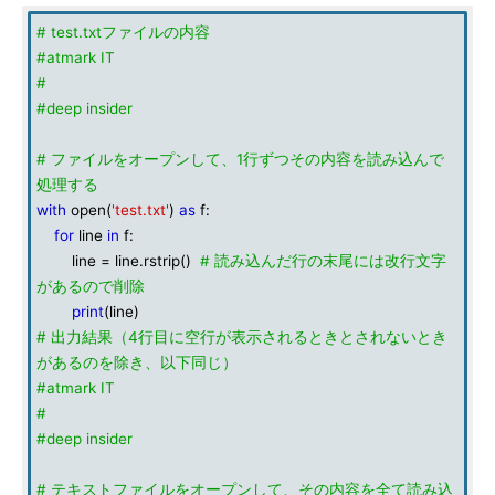
# test.txtファイルの内容
#atmark IT
#
#deep insider
# ファイルをオープンして、1行ずつその内容を読み込んで
処理する
with
open(
'test.txt'
)
as
f:
for
line
in
f:
line = line.rstrip()
# 読み込んだ行の末尾には改行文字
があるので削除
print
(line)
# 出力結果（4行目に空行が表示されるときとされないとき
があるのを除き、以下同じ）
#atmark IT
#
#deep insider
# テキストファイルをオープンして、その内容を全て読み込