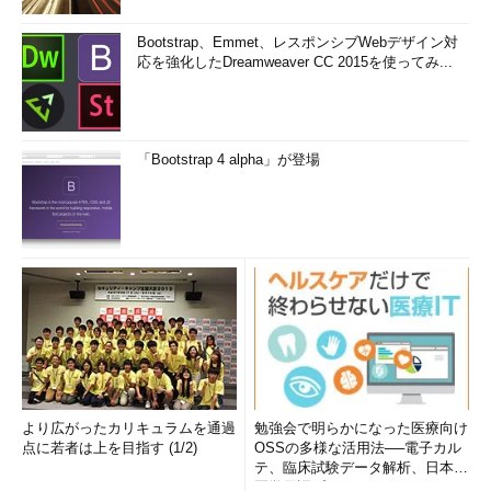
Bootstrap、Emmet、レスポンシブWebデザイン対
応を強化したDreamweaver CC 2015を使ってみ...
「Bootstrap 4 alpha」が登場
より広がったカリキュラムを通過
勉強会で明らかになった医療向け
点に若者は上を目指す (1/2)
OSSの多様な活用法──電子カル
テ、臨床試験データ解析、日本語
医学用語プラットフォーム、画...