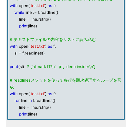
with
open(
'test.txt'
)
as
f:
while
line := f.readline():
line = line.rstrip()
print
(line)
# テキストファイルの内容をリストに読み込む
with
open(
'test.txt'
)
as
f:
sl = f.readlines()
print
(sl)
# ['atmark IT\n', '\n', 'deep insider\n']
# readlinesメソッドを使って各行を順次処理するループを形
成
with
open(
'test.txt'
)
as
f:
for
line
in
f.readlines():
line = line.rstrip()
print
(line)