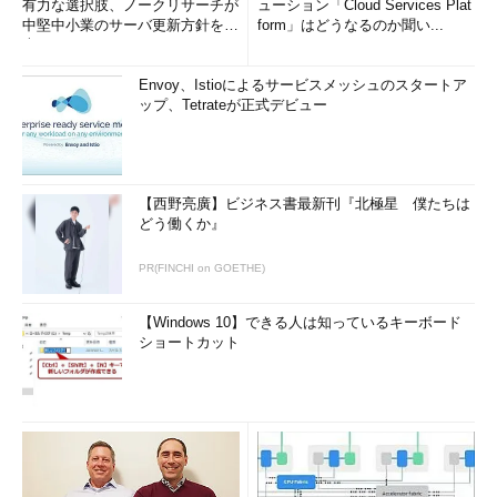
有力な選択肢、ノークリサーチが
ューション「Cloud Services Plat
中堅中小業のサーバ更新方針を調
form」はどうなるのか聞い...
査
Envoy、Istioによるサービスメッシュのスタートア
ップ、Tetrateが正式デビュー
【西野亮廣】ビジネス書最新刊『北極星 僕たちは
どう働くか』
PR(FINCHI on GOETHE)
【Windows 10】できる人は知っているキーボード
ショートカット