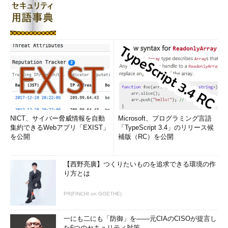
NICT、サイバー脅威情報を自動
Microsoft、プログラミング言語
集約できるWebアプリ「EXIST」
「TypeScript 3.4」のリリース候
を公開
補版（RC）を公開
【西野亮廣】つくりたいものを追求できる環境の作
り方とは
PR(FINCHI on GOETHE)
一にも二にも「防御」を――元CIAのCISOが提言し
た6つのセキュリティ対策