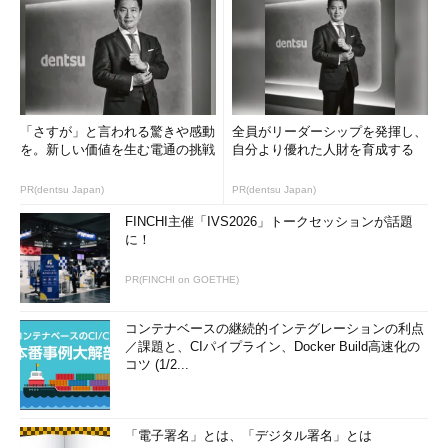
「さすが」と言われる驚きや感動
全員がリーダーシップを発揮し、
を。新しい価値を生む電通の挑戦
自分より優れた人財を育成する
PR(dentsu Japan)
PR(dentsu Japan)
FINCHI主催「IVS2026」トークセッションが話題
に！
PR(FINCHI on GOETHE)
コンテナベースの継続的インテグレーションの利点
／課題と、CIパイプライン、Docker Build高速化の
コツ (1/2...
「電子署名」とは、「デジタル署名」とは