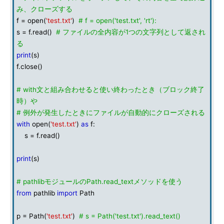
み、クローズする
f = open(
'test.txt'
)
# f = open('test.txt', 'rt'):
s = f.read()
# ファイルの全内容が1つの文字列として返され
る
print
(s)
f.close()
# with文と組み合わせると使い終わったとき（ブロック終了
時）や
# 例外が発生したときにファイルが自動的にクローズされる
with
open(
'test.txt'
)
as
f:
s = f.read()
print
(s)
# pathlibモジュールのPath.read_textメソッドを使う
from
pathlib
import
Path
p = Path(
'test.txt'
)
# s = Path('test.txt').read_text()