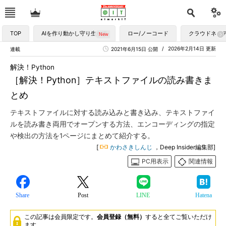
TOP
AIを作り動かし守り生かす
ロー/ノーコード
クラウドネイ
2026年2月14日 更新
連載
2021年6月15日 公開
解決！Python
［解決！Python］テキストファイルの読み書きま
とめ
テキストファイルに対する読み込みと書き込み、テキストファイ
ルを読み書き両用でオープンする方法、エンコーディングの指定
や検出の方法を1ページにまとめて紹介する。
[
かわさきしんじ
，Deep Insider編集部]
PC用表示
関連情報
Share
Post
LINE
Hatena
この記事は会員限定です。
会員登録（無料）
すると全てご覧いただけ
ます。