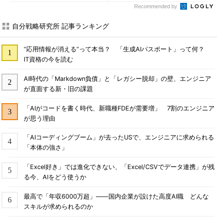
Recommended by
自分戦略研究所 記事ランキング
“応用情報が消える”って本当？ 「生成AIパスポート」って何？
IT資格の今を読む
AI時代の「Markdown負債」と「レガシー脱却」の壁、エンジニア
が直面する新・旧の課題
「AIがコードを書く時代、新職種FDEが需要増」 7割のエンジニア
が思う理由
「AIコーディングブーム」が去ったUSで、エンジニアに求められる
「本体の強さ」
「Excel好き」では進化できない、「Excel/CSVでデータ連携」が残
る今、AIをどう使うか
最高で「年収6000万超」――国内企業が設けた高度AI職 どんな
スキルが求められるのか