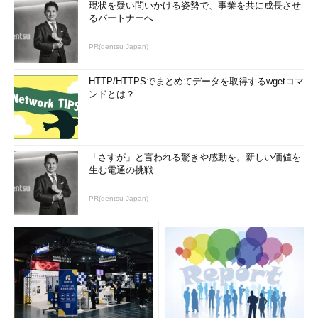
ない」と感じる人の多くは、キャリアや人のつながりが限定的と
現状を疑い問いかける姿勢で、事業を共に成長させ
るパートナーへ
いうことがあります。
PR(dentsu Japan)
それならば、（会社で複業が許されているなら）複業をすると
いいのではないかと思います。必ずしも、複業に限らなくても、
HTTP/HTTPSでまとめてデータを取得するwgetコマ
プロボノでも、NPOの活動でも、何でもいい。週に数時間でも
ンドとは？
「社外の仕事」に触れると、キャリアや人のつながりが増えま
す。
また、自分では「つぶしが利かない仕事」だと思っていても、
「さすが」と言われる驚きや感動を。新しい価値を
社外の人から見たら、直接的なスキルだけではなく、仕事に付随
生む電通の挑戦
する「仕事の進め方」や「コミュニケーションの仕方」などが役
に立つことも多くあります。
PR(dentsu Japan)
実際、私も今、他社に所属しながら、複業として私のプロジェ
クトに関わってくれているメンバーと一緒に仕事をしています
が、直接的なスキルもさることながら、ITツールの使い方や仕事
の進め方など、ちょっとしたことでとても助けられています。
経営層や人事の皆さんへの提言