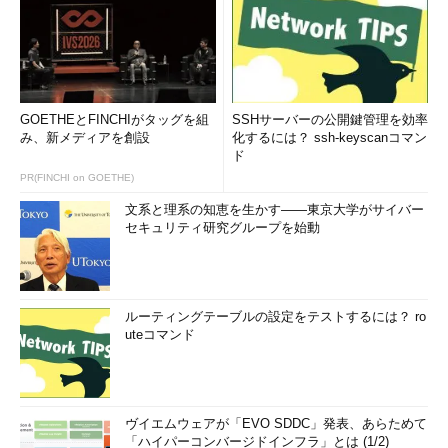
GOETHEとFINCHIがタッグを組
SSHサーバーの公開鍵管理を効率
み、新メディアを創設
化するには？ ssh-keyscanコマン
ド
PR(FINCHI on GOETHE)
文系と理系の知恵を生かす――東京大学がサイバー
セキュリティ研究グループを始動
ルーティングテーブルの設定をテストするには？ ro
uteコマンド
ヴイエムウェアが「EVO SDDC」発表、あらためて
「ハイパーコンバージドインフラ」とは (1/2)