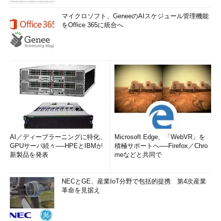
マイクロソフト、GeneeのAIスケジュール管理機能
をOffice 365に統合へ
AI／ディープラーニングに特化、
Microsoft Edge、「WebVR」を
GPUサーバ続々──HPEとIBMが
積極サポートへ──Firefox／Chro
新製品を発表
meなどと共同で
NECとGE、産業IoT分野で包括的提携 第4次産業
革命を見据え