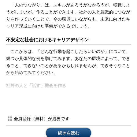
「人のつながり」は、スキルがあろうがなかろうが、転職しよ
うがしまいが、作ることができます。社外の人と意識的につなが
りを作っていくことで、今の環境にいながらも、未来に向けたキ
ャリア形成に向けた準備ができるでしょう。
不安定な社会におけるキャリアデザイン
ここからは、「どんな行動を起こしたらいいのか」について、
幾つか具体的な例を挙げてみます。あなたの環境によって、でき
ること、できないことがあるかもしれませんが、できそうなこと
から始めてみてください。
社外の人と「話す」機会を作る
1つ目は、「社外の人と『話す』機会を作る」です。
冒頭の「同僚が次々と転職していく」という菊池さんに、
「30代前半は、ただでさえ次のキャリアを考える時期だから、
会員登録（無料）が必要です
悩みますよね。こういう悩みを話せる場があるといいんですか
ね？」と尋ねてみました。すると、「キャリアや転職のことは、
続きを読む