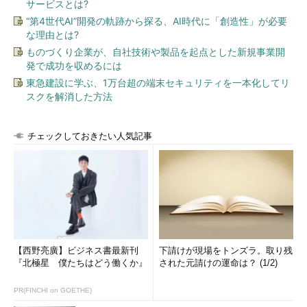
サービスとは?
たんだろう？」「企画者の意図は何だろう？」「自分ならこうす
“第4世代AI”開発の軌跡から探る、AI時代に「創造性」が必要
るな」のように考えると楽しいし、ネットで見ていた情報と実際
な理由とは?
は全く違うことも多く、気付きや発見も多くあります。心の刺激
ものづくり企業が、自社技術や製品を起点とした新規事業開
になります。
発で成功を収めるには
東急建設に学ぶ、1万台超の端末セキュリティを一本化してリ
また、気付いたこと、感じたことをブログやSNSに投稿する
スクを解消した方法
と、「○○の施設は良さそうですね」といったコミュニケーショ
ンのきっかけにもなっています。
チェックしておきたい人気記事
関心事は人によって違うので、「どこに行くか？」は人それぞ
れだと思いますが、「社内だけ」「特定の分野だけ」で悩んでい
るのなら、意識的に外に出ることも大切なのではないかと思いま
す。
複業をする（プロボノなども含めて）
3つ目は、まだハードルが高いかもしれませんが「複業をす
【西野亮廣】ビジネス書最新刊
下請けが現場をトンズラ。取り残
『北極星 僕たちはどう働くか』
された元請けの運命は？ (1/2)
る」を挙げてみます。
PR(FINCHI on GOETHE)
既にお話したように。今の仕事を続けていても「つぶしが利か