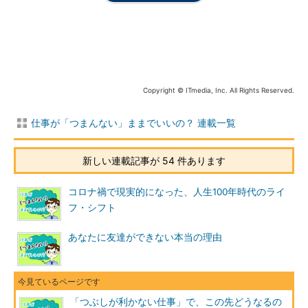
会社だと深いところまでなかなか話せません。また、コロナ禍で
飲み会もほぼなくなったので、ガス抜きがしにくいのかもしれま
せんね」とのことでした。
社外の人と話すと、ガス抜きになるのと同時に、客観的な意見
に触れて、自分の立ち位置が明確になります。また、社外には同
Copyright © ITmedia, Inc. All Rights Reserved.
じような境遇の人もいるでしょう。「一人じゃないんだ」と分か
ると、少しは安心できるかもしれません。
仕事が「つまんない」ままでいいの？ 連載一覧
幸いなことに、今ならオンラインで話すイベントがたくさん開
催されています。まずは、同じような課題を抱えている「社外の
新しい連載記事が 54 件あります
人と話す」機会を作ってみるといいかもしれませんね。私が運営
しているしごとのみらいでも、「話す」機会を作れたらいいなと
コロナ禍で現実的になった、人生100年時代のライ
思っています。
フ・シフト
外に出てみる
あなたに友達ができない本当の理由
2つ目は、実際に「外に出てみる」です。
先ほど「人のつながり」について触れましたが、人のつながり
「つぶしが利かない仕事」で、この先どうなるの
を作るのって、簡単なようにみえて、そう簡単ではありませんよ