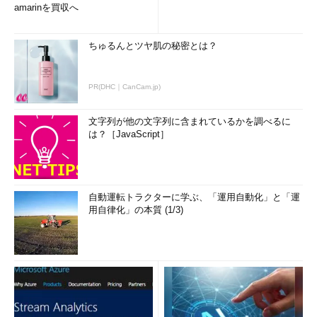
amarinを買収へ
ちゅるんとツヤ肌の秘密とは？
PR(DHC｜CanCam.jp)
文字列が他の文字列に含まれているかを調べるに
は？［JavaScript］
自動運転トラクターに学ぶ、「運用自動化」と「運
用自律化」の本質 (1/3)