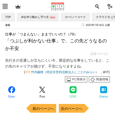
TOP
AIを作り動かし守り生かす
ロー/ノーコード
クラウドネイ
連載
2021年7月14日 公開
仕事が「つまんない」ままでいいの？（79）
「つぶしが利かない仕事」で、この先どうなるの
か不安
（2/3 ページ）
先行きの見通しが立ちにくい今、限定的な仕事をしていると、こ
の先のキャリアが描けず、不安になりますよね。
[
竹内義晴（特定非営利活動法人しごとのみらい）
，＠IT]
PC用表示
関連情報
Share
Post
LINE
Hatena
前のページへ
次のページへ