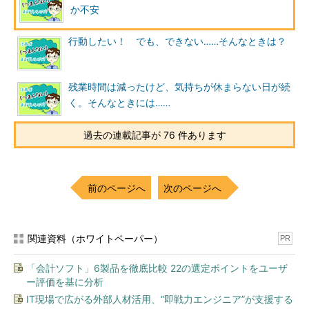
か不安
ね。一方で、何もしなければ、なかなかできないのも「人のつな
がり」の特徴です。
行動したい！ でも、できない……そんなときは？
そこで、もしあなたに今「関心があること」があったら、そう
いう場に行ってみるのはどうでしょうか？
残業時間は減ったけど、気持ちが休まらない日が続
く。そんなときには……
例えば、先の菊池さんは、以前から気になっていた近隣のコワ
ーキングスペースに行ったそうです。すると、ひょんなことから
過去の連載記事が 76 件あります
行政機関の方と知り合いになり、菊池さんが以前から興味を持っ
ていた方を紹介していただけるようになったそうです。
もっとも、このような「偶然の出会い」を求めていっても、実
前のページへ
次のページへ
際には、何も起きないことの方が多いかもしれません。
それでも、あえて外に出てみませんか？
関連資料（ホワイトペーパー）
PR
実は、私はここ数週間、週に1回コワーキングスペースをはじ
「会計ソフト」6製品を徹底比較 22の選定ポイントをユーザ
めとした近隣のテレワークができる施設で、丸1日仕事をするこ
ー評価を基に分析
とにしています。だからといって、特別な出会いがあるわけでは
IT現場で広がる外部人材活用、“即戦力エンジニア”が支援する
ありませんが、「なぜ、ここに、このような施設を作ろうと思っ