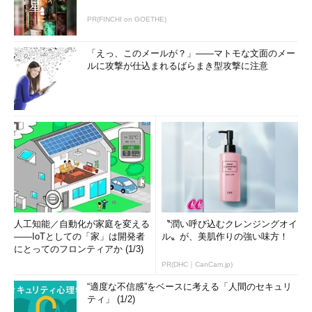
PR(FINCHI on GOETHE)
「えっ、このメールが？」――マトモな文面のメー
ルに攻撃が仕込まれるばらまき型攻撃に注意
人工知能／自動化が家庭を変える
〝潤い呼び込むクレンジングオイ
――IoTとしての「家」は開発者
ル〟が、美肌作りの強い味方！
にとってのフロンティアか (1/3)
PR(DHC｜CanCam.jp)
“適度な不信感”をベースに考える「人間のセキュリ
ティ」 (1/2)