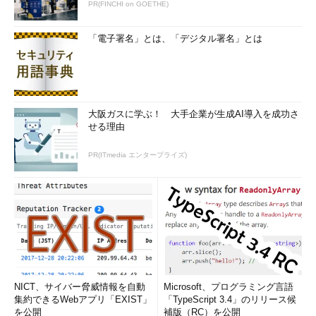
PR(FINCHI on GOETHE)
「電子署名」とは、「デジタル署名」とは
大阪ガスに学ぶ！ 大手企業が生成AI導入を成功さ
せる理由
PR(ITmedia エンタープライズ)
NICT、サイバー脅威情報を自動
Microsoft、プログラミング言語
集約できるWebアプリ「EXIST」
「TypeScript 3.4」のリリース候
を公開
補版（RC）を公開