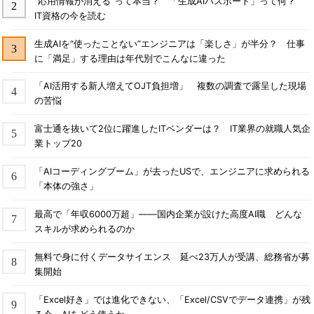
“応用情報が消える”って本当？ 「生成AIパスポート」って何？
IT資格の今を読む
生成AIを“使ったことない”エンジニアは「楽しさ」が半分？ 仕事
に「満足」する理由は年代別でこんなに違った
「AI活用する新人増えてOJT負担増」 複数の調査で露呈した現場
の苦悩
富士通を抜いて2位に躍進したITベンダーは？ IT業界の就職人気企
業トップ20
「AIコーディングブーム」が去ったUSで、エンジニアに求められる
「本体の強さ」
最高で「年収6000万超」――国内企業が設けた高度AI職 どんな
スキルが求められるのか
無料で身に付くデータサイエンス 延べ23万人が受講、総務省が募
集開始
「Excel好き」では進化できない、「Excel/CSVでデータ連携」が残