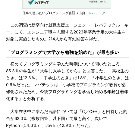
仕事で使いたいプログラミング言語（出典：
レバテック
）
この調査は新卒向け就職支援エージェント「レバテックルーキ
ー」にて、エンジニア職を志望する2023年卒業予定の大学生を
対象に実施したもの。214人から有効回答を得た。
「プログラミングで大学から勉強を始めた」が最も多い
初めてプログラミングを学んだ時期について聞いたところ、
85.3％の学生が「大学に入学してから」と回答した。「高校生の
とき」は12.3％、「中学生のとき」は1.8％、「小学生のとき」は
0.6％だった。レバテックは「小学校でプログラミング教育が必
修化されたため、今後プログラミングを学習し始める年齢は若年
化する」と分析する。
大学在学中に学んだ言語については「C／C++」と回答した割
合が62.0％（複数回答、以下同）で最も高く、次いで
Python（54.6％）、Java（42.9％）だった。