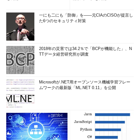
一にも二にも「防御」を――元CIAのCISOが提言し
た6つのセキュリティ対策
2018年の災害では34.2％で「BCPが機能した」、N
TTデータ経営研究所が調査
Microsoftが.NET用オープンソース機械学習フレー
ムワークの最新版「ML.NET 0.11」を公開