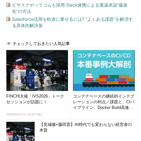
ビザスクやソラコムも採用 Slack連携による稟議承認“爆速
化”の方法
Salesforce活用を軌道に乗せるには? “よくある課題”を解消す
る具体的解決策
チェックしておきたい人気記事
FINCHI主催「IVS2026」トーク
コンテナベースの継続的インテグ
セッションが話題に！
レーションの利点／課題と、CIパ
イプライン、Docker Build高速化
のコツ (1/2...
PR(FINCHI on GOETHE)
【見城徹×藤田晋】AI時代でも変わらない経営者の
本質