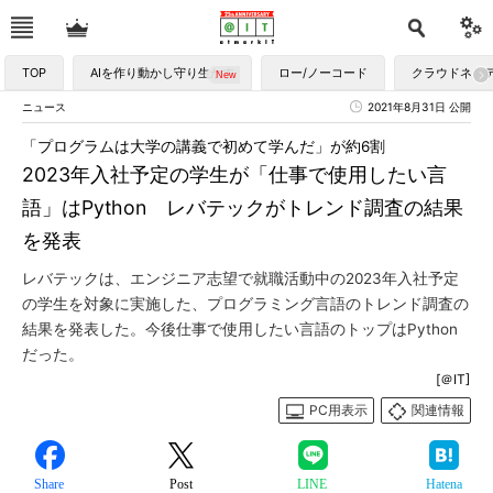
TOP
AIを作り動かし守り生かす
ロー/ノーコード
クラウドネイ
ニュース
2021年8月31日 公開
「プログラムは大学の講義で初めて学んだ」が約6割
2023年入社予定の学生が「仕事で使用したい言
語」はPython レバテックがトレンド調査の結果
を発表
レバテックは、エンジニア志望で就職活動中の2023年入社予定
の学生を対象に実施した、プログラミング言語のトレンド調査の
結果を発表した。今後仕事で使用したい言語のトップはPython
だった。
[＠IT]
PC用表示
関連情報
Share
Post
LINE
Hatena