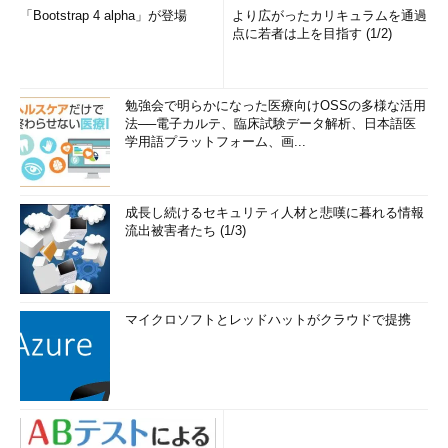
「Bootstrap 4 alpha」が登場
より広がったカリキュラムを通過
点に若者は上を目指す (1/2)
勉強会で明らかになった医療向けOSSの多様な活用
法──電子カルテ、臨床試験データ解析、日本語医
学用語プラットフォーム、画...
成長し続けるセキュリティ人材と悲嘆に暮れる情報
流出被害者たち (1/3)
マイクロソフトとレッドハットがクラウドで提携