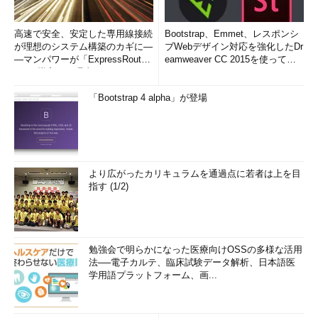
高速で安全、安定した専用線接続
Bootstrap、Emmet、レスポンシ
が理想のシステム構築のカギに―
ブWebデザイン対応を強化したDr
―マンパワーが「ExpressRout
eamweaver CC 2015を使って
e」を導入した理由
み...
「Bootstrap 4 alpha」が登場
より広がったカリキュラムを通過点に若者は上を目
指す (1/2)
勉強会で明らかになった医療向けOSSの多様な活用
法──電子カルテ、臨床試験データ解析、日本語医
学用語プラットフォーム、画...