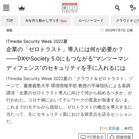
TOP
AIを作り動かし守り生かす
ロー/ノーコード
クラウドネイ
連載
2022年7月7日 公開
ITmedia Security Week 2022夏
企業の「ゼロトラスト」導入には何が必要か？
――DXやSociety 5.0にもつながる“マンツーマン
ディフェンス”のセキュリティを手に入れるには
ITmedia Security Week 2022夏の「クラウド＆ゼロトラスト」ゾ
ーンで、慶應義塾大学 環境情報学部 教授の手塚悟氏による基調
講演「企業のゼロトラスト導入に向けて何から始めるべきか」が
行われた。コロナ禍においてテレワークの普及が加速するいま、
これまでのモデルから脱却し、ゼロトラストの概念を導入するに
当たって、主にセキュリティ面における留意点を語るセッション
だ。
[
宮田健
，＠IT]
PC用表示
関連情報