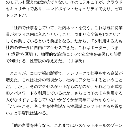
のモデルも変えねば対抗できない。そのモデルこそが、クラウド
セキュリティであり、エンドポイントセキュリティであり、ゼロ
トラストだ。
「社内で仕事をしていて、社内ネットを使う。これは既に従業
員がオフィス内に入れたということ、つまり安全策を1つクリア
して作業しているという前提となる。だから、ITを利用する人も
社内のデータに自由にアクセスできた。これはボーダー、つま
り“境界”を区切り、物理的な施策によって安全性を確保した前提
で利用する、性善説の考え方だ」（手塚氏）
ところが、コロナ禍の影響で、テレワークで仕事をする企業が
増えた。これは社外の環境から、社内にアクセスするということ
だ。しかし、そのアクセスが不正なものなのか、それとも正式な
ID／パスワードを利用しているのか、さらにはそのIDを利用する
人がなりすましをしていないかどうかが簡単には分からない。
「だからこそ、考え方を性善説から性悪説にシフトせざるを得な
い」と手塚氏は述べる。
「他の言葉を使うなら、これまではバスケットボールのゾーン