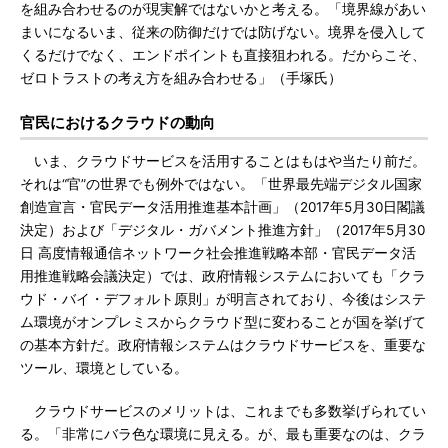
を組み合わせるのが現実解ではないかと考える。「境界線があい
まいになるいま、従来の防御だけでは防げない。境界を侵入して
くるだけでなく、エンドポイントも直接狙われる。だからこそ、
ゼロトラストの考え方を組み合わせる」（手塚氏）
官民におけるクラウドの動向
いま、クラウドサービスを活用することはもはや当たり前だ。
それは“官”の世界でも例外ではない。「世界最先端デジタル国家
創造宣言・官民データ活用推進基本計画」（2017年5月30日閣議
決定）および「デジタル・ガバメント推進方針」（2017年5月30
日 高度情報通信ネットワーク社会推進戦略本部・官民データ活
用推進戦略会議決定）では、政府情報システムにおいても「クラ
ウド・バイ・デフォルト原則」が明言されており、今後はシステ
ム環境がオンプレミスからクラウド型に変わることが国を挙げて
の基本方針だ。政府情報システムはクラウドサービスを、重要な
ツール、環境としている。
クラウドサービスのメリットは、これまでも多数挙げられてい
る。「非常にバラ色な環境に見える。が、最も重要なのは、クラ