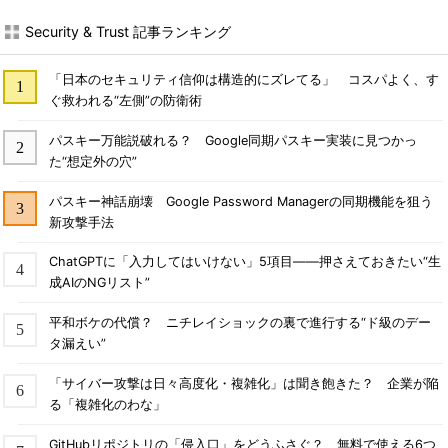
Security & Trust 記事ランキング
「日本のセキュリティ信仰は構造的にズレてる」 コスパよく、す
ぐ救われる“左側”の防衛術
パスキー万能説破れる？ Google同期パスキー実装に見つかっ
た“想定外の穴”
パスキー神話崩壊 Google Password Managerの同期機能を狙う
新攻撃手法
ChatGPTに「入力してはいけない」5項目――押さえておきたい“生
成AIのNGリスト”
平和ボケの代償？ ニチレイショックの裏で進行する“ド級のデー
タ漏えい”
「サイバー攻撃は日々高度化・複雑化」は聞き飽きた？ 企業が陥
る「複雑化のわな」
GitHubリポジトリの「侵入口」をどうふさぐ？ 無料で使える6つ