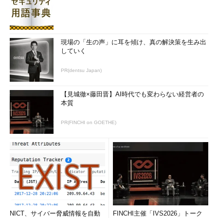
現場の「生の声」に耳を傾け、真の解決策を生み出
していく
PR(dentsu Japan)
【見城徹×藤田晋】AI時代でも変わらない経営者の
本質
PR(FINCHI on GOETHE)
NICT、サイバー脅威情報を自動
FINCHI主催「IVS2026」トーク