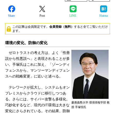
Share
Post
LINE
Hatena
この記事は会員限定です。
会員登録（無料）
すると全てご覧いただけ
ます。
環境の変化、防御の変化
ゼロトラストの考え方は、よく「性善
説から性悪説へ」と表現されることが多
い。手塚氏はこれに加え、「ゾーンディ
フェンスから、マンツーマンディフェン
スへの戦略変更」に近いと述べる。
テレワークが拡大し、システムもオン
プレミスからクラウドに移行しつつあ
る。さらには、サイバー攻撃も多様化、
慶應義塾大学 環境情報学部 教
巧妙化するなど、現代のIT環境は大きな
授 手塚悟氏
変化にさらされている。その結果、防御