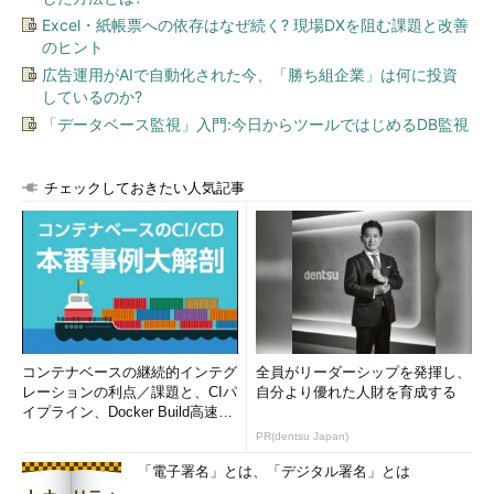
Excel・紙帳票への依存はなぜ続く? 現場DXを阻む課題と改善
のヒント
広告運用がAIで自動化された今、「勝ち組企業」は何に投資
しているのか?
「データベース監視」入門:今日からツールではじめるDB監視
チェックしておきたい人気記事
コンテナベースの継続的インテグ
全員がリーダーシップを発揮し、
レーションの利点／課題と、CIパ
自分より優れた人財を育成する
イプライン、Docker Build高速化
のコツ (1/2...
PR(dentsu Japan)
「電子署名」とは、「デジタル署名」とは