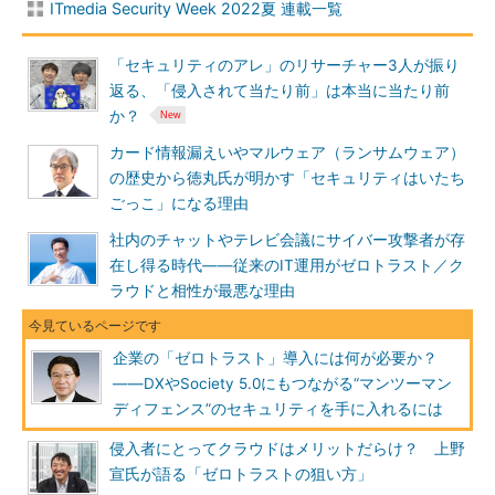
ITmedia Security Week 2022夏 連載一覧
「セキュリティのアレ」のリサーチャー3人が振り
返る、「侵入されて当たり前」は本当に当たり前
か？
カード情報漏えいやマルウェア（ランサムウェア）
の歴史から徳丸氏が明かす「セキュリティはいたち
ごっこ」になる理由
社内のチャットやテレビ会議にサイバー攻撃者が存
在し得る時代――従来のIT運用がゼロトラスト／ク
ラウドと相性が最悪な理由
企業の「ゼロトラスト」導入には何が必要か？
――DXやSociety 5.0にもつながる“マンツーマン
ディフェンス”のセキュリティを手に入れるには
侵入者にとってクラウドはメリットだらけ？ 上野
宣氏が語る「ゼロトラストの狙い方」