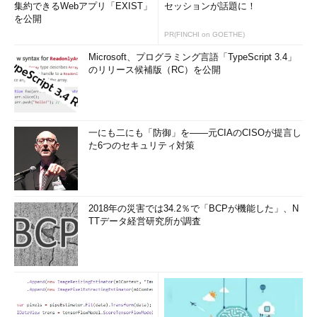
集約できるWebアプリ「EXIST」
セッションが話題に！
を公開
PR(FINCHI on GOETHE)
Microsoft、プログラミング言語「TypeScript 3.4」
のリリース候補版（RC）を公開
一にも二にも「防御」を――元CIAのCISOが提言し
た6つのセキュリティ対策
2018年の災害では34.2％で「BCPが機能した」、N
TTデータ経営研究所が調査