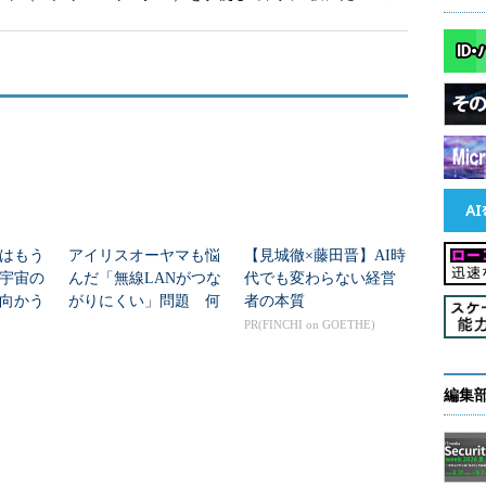
ア解析というポジションが目の前に転がってきてい
会だろうと考えました。もし挑戦してみてだめだっ
しょう。けれど、せっかくのチャンスにいま挑戦し
とになるだろうと考えました」（糟谷さん）
大学時代に培った粘り強い姿勢
ってBlackBerryの傘下に入った後も、変わらず
はもう
アイリスオーヤマも悩
【見城徹×藤田晋】AI時
ている。日々世の中に放たれるマルウェアを収集
年宇宙の
んだ「無線LANがつな
代でも変わらない経営
動を示すのか、共通項は何かを見いだし、機械学習
向かう
がりにくい」問題 何
者の本質
情報を作っていく業務だ。また、サンプルがなければ
新技術
を変えて解決した？
PR(FINCHI on GOETHE)
ニーポット」と呼ばれる最新のマルウェアを収集す
編集
害が報じられている。まずメールに添付したファイルな
etに感染させ、そこから第二、第三の別のマルウェアを