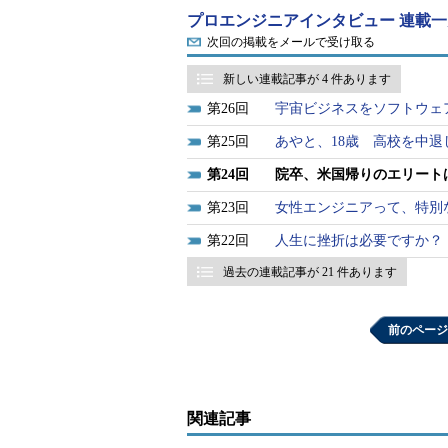
サービスのセキュリティ品質向上を支
プロエンジニアインタビュー 連載一
リティの基本的な部分は一通りでき
次回の掲載をメールで受け取る
次に進む道に迷い始めていたとき
新しい連載記事が 4 件あります
た。これも次につながる経験と捉え
26
宇宙ビジネスをソフトウェ
ままでは『渡米した』だけで終わり
25
あやと、18歳 高校を中
真剣に考えるようになった。
24
院卒、米国帰りのエリート
23
女性エンジニアって、特別
22
人生に挫折は必要ですか？
過去の連載記事が 21 件あります
前のページ
関連記事