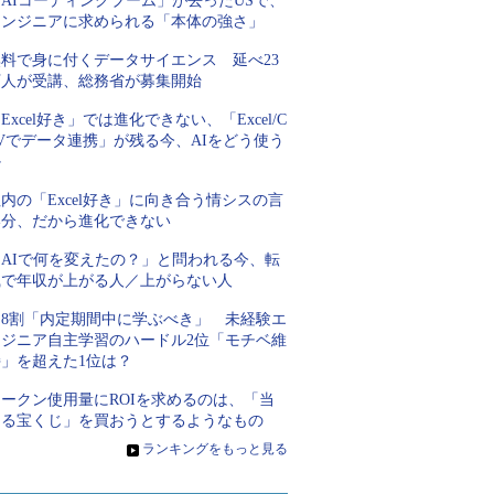
AIコーディングブーム」が去ったUSで、
エンジニアに求められる「本体の強さ」
無料で身に付くデータサイエンス 延べ23
万人が受講、総務省が募集開始
Excel好き」では進化できない、「Excel/C
Vでデータ連携」が残る今、AIをどう使う
か
内の「Excel好き」に向き合う情シスの言
い分、だから進化できない
「AIで何を変えたの？」と問われる今、転
職で年収が上がる人／上がらない人
約8割「内定期間中に学ぶべき」 未経験エ
ンジニア自主学習のハードル2位「モチベ維
持」を超えた1位は？
トークン使用量にROIを求めるのは、「当
たる宝くじ」を買おうとするようなもの
»
ランキングをもっと見る