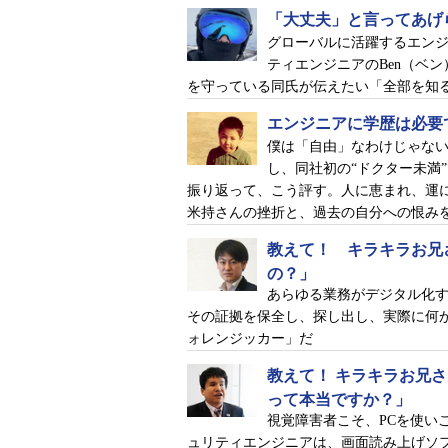
「大丈夫」と言ってあげ
グローバルに活躍するエン
ティエンジニアのBen（ベ
を守っている同氏が伝えたい「全部を知
エンジニアに学歴は必要
僕は「自由」なわけじゃない、
し、同社初の“ドクター未満
振り返って、こう評す。人に恵まれ、運
米持さんの挫折と、過去の自分への恨み
教えて！ キラキラお兄
米国時代の糟谷さん「我思う、故
の？」
エンジニアがしばしば直面する岐
あらゆる業務がデジタル化
その証拠を保全し、探し出し、実際に何
たかったものの、会社からはマネジ
ォレンジッカー」だ
とも、真剣に転職を考えるようにな
教えて！ キラキラお兄
悩みながら年末年始の休暇で日本
って本当ですか？」
を立ち上げたばかりの「サイランス
視覚障害者こそ、PCを使い
るという話だった。
ュリティエンジニアは、画面読み上げソ