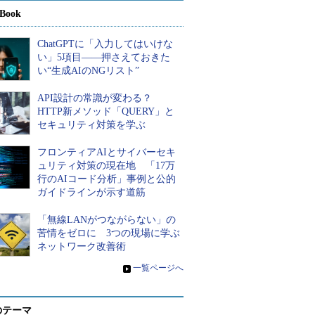
Book
ChatGPTに「入力してはいけな
い」5項目――押さえておきた
い“生成AIのNGリスト”
API設計の常識が変わる？
HTTP新メソッド「QUERY」と
セキュリティ対策を学ぶ
フロンティアAIとサイバーセキ
ュリティ対策の現在地 「17万
行のAIコード分析」事例と公的
ガイドラインが示す道筋
「無線LANがつながらない」の
苦情をゼロに 3つの現場に学ぶ
ネットワーク改善術
»
一覧ページへ
のテーマ