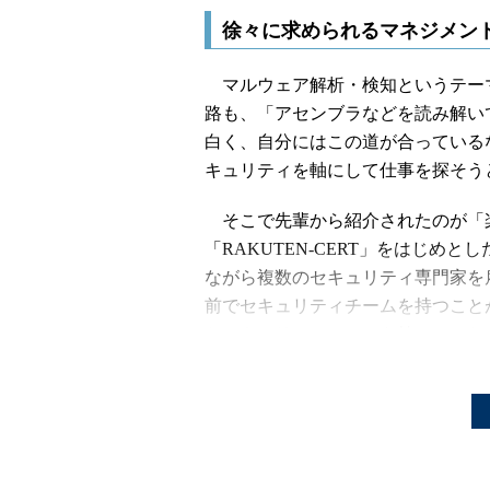
徐々に求められるマネジメン
マルウェア解析・検知というテー
路も、「アセンブラなどを読み解い
白く、自分にはこの道が合っている
キュリティを軸にして仕事を探そう
そこで先輩から紹介されたのが「
「RAKUTEN-CERT」をはじめ
ながら複数のセキュリティ専門家を
前でセキュリティチームを持つこと
たセキュリティチームを持っていた
る。
入社後は主にWebセキュリティの
ョンやクロスサイトスクリプティン
Webアプリケーションに存在しな