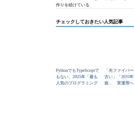
作りを続けている
「もともと興味のあったマルウェ
るのは、自分にとってとても良い機
チェックしておきたい人気記事
たとしても、諦めることもできるで
なかったら、一生引きずり続けるこ
マルウェア解析に役立った、
こうして糟谷さんは転職した。買収によ
PythonでもTypeScriptで
「光ファイバー
マルウェア解析という業務に携わっ
もない、2025年「最も
古い」「2035
し、それが何を狙ってどのような挙
人気のプログラミング
旅」 実運用へ
（ML）アルゴリズムに反映させる
言語」
データセンター
解析しようがないため、一般に「ハ
る基盤の開発にも携わっている。
日本では連日、Emotetなどの被
どを開かせ、脆弱性を突いてEmot
引き込む手口が典型的だ。