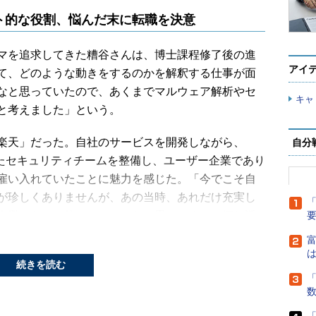
ト的な役割、悩んだ末に転職を決意
マを追求してきた糟谷さんは、博士課程修了後の進
アイ
て、どのような動きをするのかを解釈する仕事が面
なと思っていたので、あくまでマルウェア解析やセ
キャ
と考えました」という。
楽天」だった。自社のサービスを開発しながら、
自分
としたセキュリティチームを整備し、ユーザー企業であり
雇い入れていたことに魅力を感じた。「今でこそ自
が珍しくありませんが、あの当時、あれだけ充実し
「
企業はたぶん他にはなかったと思います」と振り返
富
は
続きを読む
診断を担うことになった。いわゆるSQLインジェクシ
「
グといった脆弱（ぜいじゃく）性が楽天が提供する
いかどうかをリリース前に調べ、報告する業務を通し、