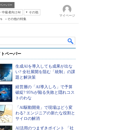
ペーパー
・中級者向けAI
その他
マイページ
ws
その他の特集
イトペーパー
生成AIを導入しても成果が出な
い? 全社展開を阻む「統制」の課
題と解決策
経営層の「AI導入しろ」で予算
k
破綻? 95%が陥る失敗と隠れコス
トのわな
「AI駆動開発」で現場はどう変
わる? エンジニアの新たな役割と
サイロの解消
AI活用のつまずきポイント 「社