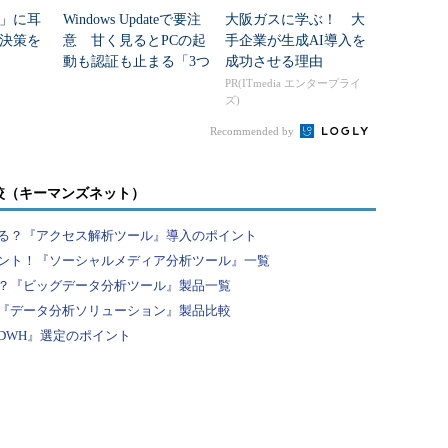
」に耳
Windows Updateで要注
大阪ガスに学ぶ！ 大
決策を
意 甘く見るとPCの起
手企業が生成AI導入を
悪さをするコード自体はメモリ上に展開されてファイル
動も認証も止まる「3つ
成功させる理由
が感染端末に残っていない状態になることが往々に
のセキュリティ移行」
PR(ITmedia エンタープライ
ろんですが、感染してしまった場合も大変だろうと
ズ)
いやらしくなっているなと常々感じます」
Recommended by
1週間程度かかるものもあるという。ただ、糟谷さ
較（キーマンズネット）
徹夜でぶっ続けで解析すると集中力が落ち、ミスを
り取り、リフレッシュした状態で解析に取り組むよ
る？『アクセス解析ツール』導入のポイント
ント！『ソーシャルメディア分析ツール』一覧
？『ビッグデータ分析ツール』製品一覧
の研究が直接的に役に立つ場面は少ないという。学
『データ分析ソリューション』製品比較
まりなく、本当に手探りで解析していたからだ。だ
DWH』選定のポイント
ある。
です。コードを見ていると、時には本当に嫌になっ
れを調べていった先に何かがあるかもしれないと思
、なるほど。これはこういうふうに動くのか』と分