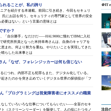
られることが、私の誇り
＠IT e
ジニアを紹介する本連載。前回に引き続き、今回もセキュリ
ン）氏にお話を伺う。セキュリティの専門家として世界の安全
る必要はない」という言葉の意味とは
ですか？
「自分勝手」なだけだ――HAL9000に憧れてIBMに入社
”で研究所所員となった米持幸寿さんは、自身のキャリアを
に恵まれ、何より努力を重ね、やりたいことを実現してきた
を晴らした出来事とは
さん「なぜ、フォレンジッカーは何も信じない
に我在り」
路だが、本人としては技術者としての役割を追求し
するにつれ、内部不正も犯罪もまた、デジタル化している。
が起きたのかを突き止めていくデジタル世界の探偵役が「フ
メント寄りの役割を求められるようになっていたこ
ったきっかけだった。
さん「プログラミングは視覚障害者にオススメの職業
に帰国したときに耳に入ったのが、当時、日本法人
」でマルウェア解析ができるエンジニアを求めてい
こなしていろいろな仕事についてもらいたい――全盲のセキ
注目
フト（スクリーンリーダー）を駆使して、人の役にたつモノ