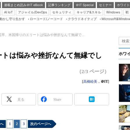
連載まとめ読み＠IT eBook
記事ランキング
＠IT Special
セミナー
ホワイト
AI IoT
アジャイル/DevOps
セキュリティ
キャリア&スキル
Windows
初
り動かし守り生かす
ローコード/ノーコード
クラウドネイティブ
Microsoft&Windo
Server & Storage
HTML5 + UX
院卒、米国帰りのエリートは悩みや挫折なんて無縁で...
Smart & Social
Coding Edge
ートは悩みや挫折なんて無縁でし
ホワ
Java Agile
Database Expert
（2/3 ページ）
Linux ＆ OSS
[
高橋睦美
，
＠IT
]
Master of IP Networ
Security & Trust
見る
Share
Test & Tools
Insider.NET
へ
1
|
2
|
3
次のページへ
ブログ