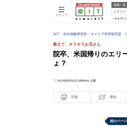
連載一覧
クラウド
メディア
AIを作
＠IT
自分戦略研究所
キャリア実現研究室
教えて、キラキラお兄さん
院卒、米国帰りのエリ
ょ？
2022年08月01日 05時00分 公開
印刷
通知
前のページ