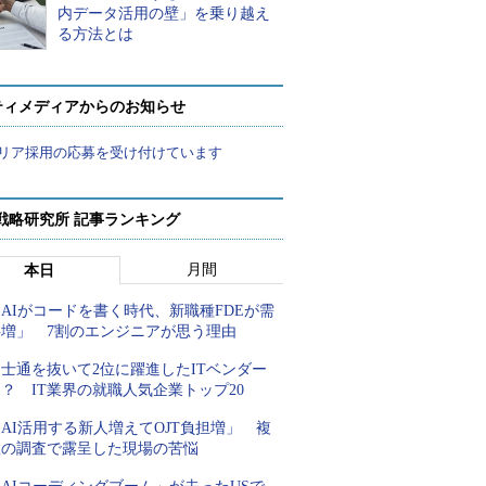
内データ活用の壁」を乗り越え
る方法とは
ティメディアからのお知らせ
リア採用の応募を受け付けています
戦略研究所 記事ランキング
月間
本日
AIがコードを書く時代、新職種FDEが需
要増」 7割のエンジニアが思う理由
士通を抜いて2位に躍進したITベンダー
？ IT業界の就職人気企業トップ20
AI活用する新人増えてOJT負担増」 複
数の調査で露呈した現場の苦悩