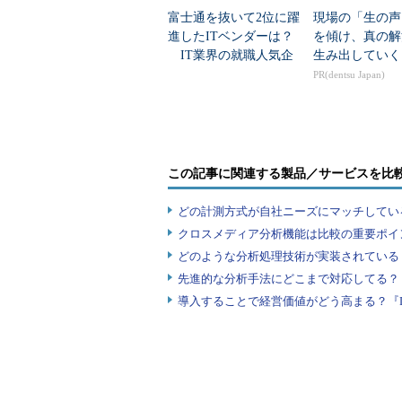
富士通を抜いて2位に躍
現場の「生の声
進したITベンダーは？
を傾け、真の解
「最近のEmotetもそうですが、
IT業界の就職人気企
生み出していく
として残らないため、調べたい挙動
業トップ20
PR(dentsu Japan)
してあります。解析していてももち
想像できますし、やり口がどんどん
マルウェアの中には、時には解析に
この記事に関連する製品／サービスを比
んは根を詰め過ぎることはしない。
することもあるので、休みはしっか
どの計測方式が自社ニーズにマッチしてい
うにしているそうだ。
クロスメディア分析機能は比較の重要ポイ
どのような分析処理技術が実装されている
ちなみに、現在の業務で学生時代
先進的な分析手法にどこまで対応してる？
生のころは専門家としての技術があ
導入することで経営価値がどう高まる？『
が、1つだけ役に立っていることが
「粘り強くものを追い続ける姿勢
てくるときもあります。けれど、こ
いながら調査を続け、その末に『あ