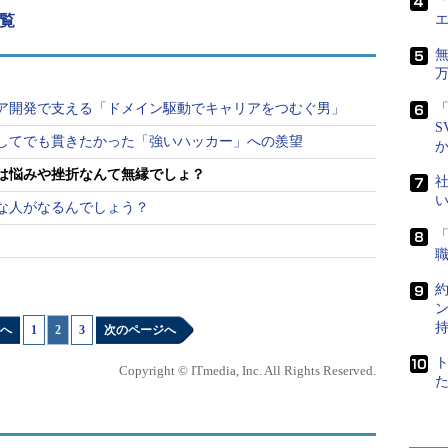
「
援していった。こうして「2年くらいでWebセキュ
覧
るようになりました」（糟谷さん）
に持ち上がったのが、楽天の米国法人行きの話だっ
て渡米したが、「米国に来たのはいいけれど、この
ア開発で支える「ドメイン駆動でキャリアをつむぐ男」
「
S
そうだな、というのが見えてきました」と、転職を
退してでも貫きたかった「強いハッカー」への羨望
は悩みや挫折なんて無縁でしょ？
社
な人がなるんでしょう？
へ
1
|
2
|
3
次のページへ
Copyright © ITmedia, Inc. All Rights Reserved.