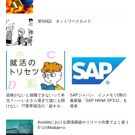
第504話 ネットワークカメラ
資格がないと就職できないって本
SAPジャパン、インメモリDBの
当？――いまさら過ぎて誰にも聞
最新版「SAP HANA SPS12」を
けない、IT業界就活の「超キホ
発表
ン」 (1/3)
Ansibleにおける環境構築やリリース作業でよく使う
5つのModule+α