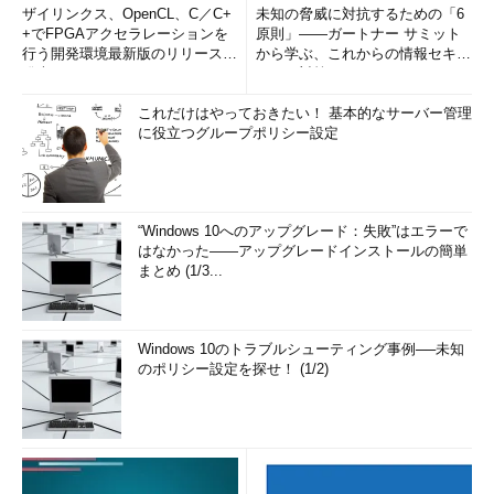
ザイリンクス、OpenCL、C／C+
未知の脅威に対抗するための「6
+でFPGAアクセラレーションを
原則」――ガートナー サミット
行う開発環境最新版のリリースを
から学ぶ、これからの情報セキュ
発表
リティ対策
これだけはやっておきたい！ 基本的なサーバー管理
に役立つグループポリシー設定
“Windows 10へのアップグレード：失敗”はエラーで
はなかった――アップグレードインストールの簡単
まとめ (1/3...
Windows 10のトラブルシューティング事例──未知
のポリシー設定を探せ！ (1/2)