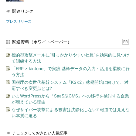
関連リンク
プレスリリース
関連資料（ホワイトペーパー）
PR
標的型攻撃メールに“引っかかりやすい社員”を効果的に見つけ
て訓練する方法
「ERP × kintone」で実践 基幹データの入力・活用を柔軟に行
う方法
国税庁の次世代基幹システム「KSK2」稼働開始に向けて、対
応すべき変更点とは?
いまWordPressから「SaaS型CMS」への移行を検討する企業
が増えている理由
なぜサイバー攻撃による被害は沈静化しない? 報道では見えな
い本質に迫る
チェックしておきたい人気記事