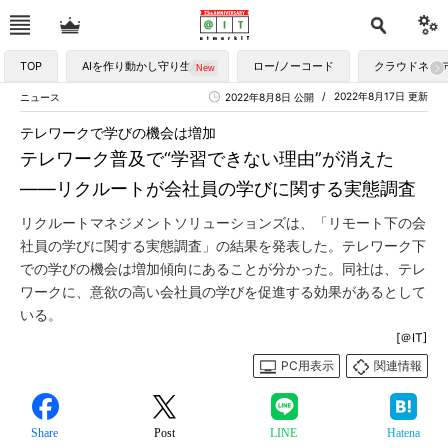
TOP
AIを作り動かし守り生かす
ロー/ノーコード
クラウドネイ
2022年8月17日 更新
ニュース
2022年8月8日 公開
テレワークで学びの機会は増加
テレワーク普及で“学習できない理由”が消えた
――リクルートが会社員の学びに関する実態調査
リクルートマネジメントソリューションズは、「リモート下の会
社員の学びに関する実態調査」の結果を発表した。テレワーク下
での学びの機会は増加傾向にあることが分かった。同社は、テレ
ワークに、意欲の高い会社員の学びを促進する効果があるとして
いる。
[＠IT]
PC用表示
関連情報
Share
Post
LINE
Hatena