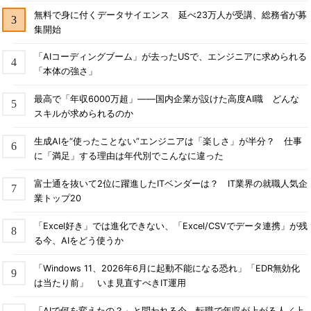
無料で身に付くデータサイエンス 延べ23万人が受講、総務省が募
集開始
「AIコーディングブーム」が去ったUSで、エンジニアに求められる
「本体の強さ」
最高で「年収6000万超」――国内企業が設けた高度AI職 どんな
スキルが求められるのか
生成AIを“使ったことない”エンジニアは「楽しさ」が半分？ 仕事
に「満足」する理由は年代別でこんなに違った
富士通を抜いて2位に躍進したITベンダーは？ IT業界の就職人気企
業トップ20
「Excel好き」では進化できない、「Excel/CSVでデータ連携」が残
る今、AIをどう使うか
「Windows 11、2026年6月に起動不能になる恐れ」「EDR無効化
は当たり前」 いま見直すべきIT運用
「AIで何を変えたの？」と問われる今、転職で年収が上がる人／上