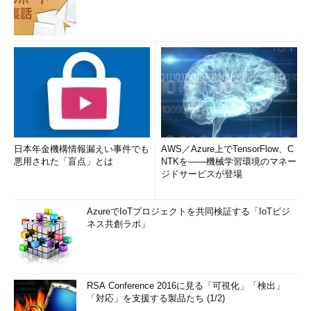
日本年金機構情報漏えい事件でも
AWS／Azure上でTensorFlow、C
悪用された「盲点」とは
NTKを――機械学習環境のマネー
ジドサービスが登場
AzureでIoTプロジェクトを共同検証する「IoTビジ
ネス共創ラボ」
RSA Conference 2016に見る「可視化」「検出」
「対応」を支援する製品たち (1/2)