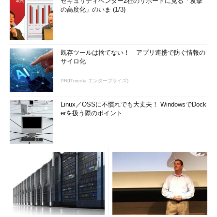
セキュリティベンダー2社のリポートに見る「攻撃
の高度化」のいま (1/3)
既存ツールは捨てない！ アプリ連携で防ぐ情報の
サイロ化
PR(ITmedia エンタープライズ)
Linux／OSSに不慣れでも大丈夫！ WindowsでDock
erを扱う際のポイント