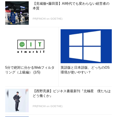
【見城徹×藤田晋】AI時代でも変わらない経営者の
本質
PR(FINCHI on GOETHE)
5分で絶対に分かるWebフィルタ
英語版と日本語版、どっちのOS
リング（上級編） (1/5)
環境が使いやすい？
【西野亮廣】ビジネス書最新刊『北極星 僕たちは
どう働くか』
PR(FINCHI on GOETHE)