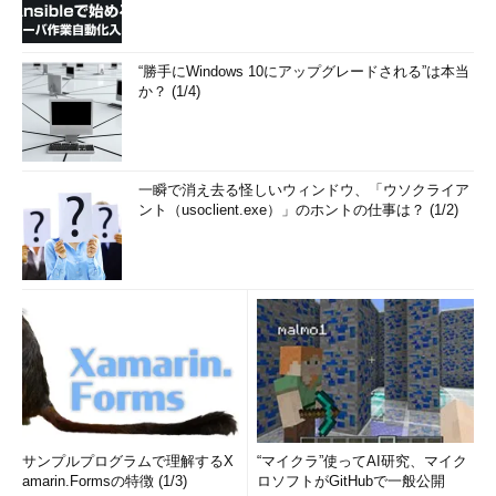
“勝手にWindows 10にアップグレードされる”は本当
か？ (1/4)
一瞬で消え去る怪しいウィンドウ、「ウソクライア
ント（usoclient.exe）」のホントの仕事は？ (1/2)
サンプルプログラムで理解するX
“マイクラ”使ってAI研究、マイク
amarin.Formsの特徴 (1/3)
ロソフトがGitHubで一般公開