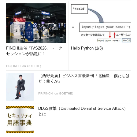
FINCHI主催「IVS2026」トーク
Hello Python (1/3)
セッションが話題に！
PR(FINCHI on GOETHE)
【西野亮廣】ビジネス書最新刊『北極星 僕たちは
どう働くか』
PR(FINCHI on GOETHE)
DDoS攻撃（Distributed Denial of Service Attack）
とは