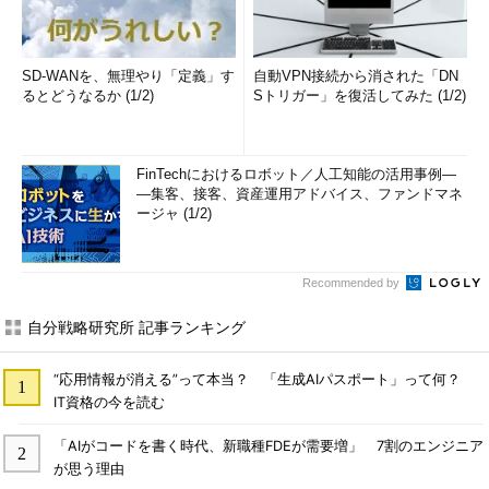
SD-WANを、無理やり「定義」す
自動VPN接続から消された「DN
るとどうなるか (1/2)
Sトリガー」を復活してみた (1/2)
FinTechにおけるロボット／人工知能の活用事例―
―集客、接客、資産運用アドバイス、ファンドマネ
ージャ (1/2)
Recommended by
自分戦略研究所 記事ランキング
“応用情報が消える”って本当？ 「生成AIパスポート」って何？
IT資格の今を読む
「AIがコードを書く時代、新職種FDEが需要増」 7割のエンジニア
が思う理由