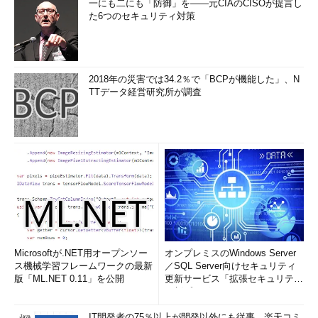
一にも二にも「防御」を――元CIAのCISOが提言し
た6つのセキュリティ対策
2018年の災害では34.2％で「BCPが機能した」、N
TTデータ経営研究所が調査
Microsoftが.NET用オープンソー
オンプレミスのWindows Server
ス機械学習フレームワークの最新
／SQL Server向けセキュリティ
版「ML.NET 0.11」を公開
更新サービス「拡張セキュリティ
更新プログ...
IT開発者の75％以上が開発以外にも従事、楽天コミ