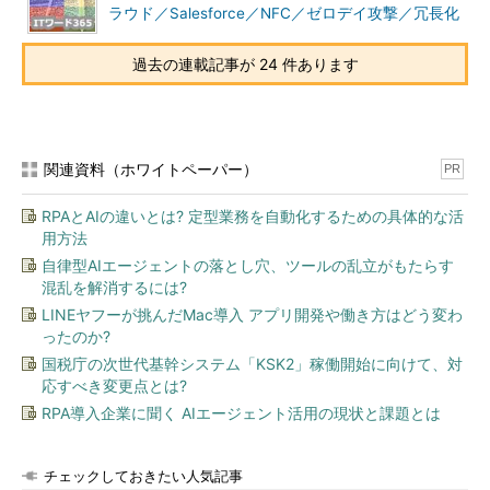
ラウド／Salesforce／NFC／ゼロデイ攻撃／冗長化
過去の連載記事が 24 件あります
関連資料（ホワイトペーパー）
PR
RPAとAIの違いとは? 定型業務を自動化するための具体的な活
用方法
自律型AIエージェントの落とし穴、ツールの乱立がもたらす
混乱を解消するには?
LINEヤフーが挑んだMac導入 アプリ開発や働き方はどう変わ
ったのか?
国税庁の次世代基幹システム「KSK2」稼働開始に向けて、対
応すべき変更点とは?
RPA導入企業に聞く AIエージェント活用の現状と課題とは
チェックしておきたい人気記事