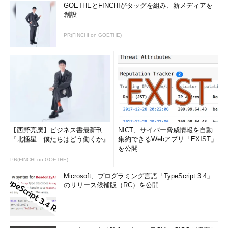
GOETHEとFINCHIがタッグを組み、新メディアを
創設
PR(FINCHI on GOETHE)
【西野亮廣】ビジネス書最新刊
NICT、サイバー脅威情報を自動
『北極星 僕たちはどう働くか』
集約できるWebアプリ「EXIST」
を公開
PR(FINCHI on GOETHE)
Microsoft、プログラミング言語「TypeScript 3.4」
のリリース候補版（RC）を公開