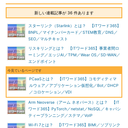
新しい連載記事が 36 件あります
スターリンク（Starlink）とは？ 【ITワード365】
BNPL／マイナンバーカード／STEM教育／DNS／
SEO／マルチキャスト
リスキリングとは？ 【ITワード365】事業者間ロ
ーミング／エッジAI／TPM／Wear OS／SD-WAN／
エンドポイント
PCaaSとは？ 【ITワード365】コモディティマ
ルウェア／アプリケーション仮想化／Bot／DHCP
／コロケーション／VDI
Arm Neoverse（アーム ネオバース）とは？ 【IT
ワード365】PyTorch／netstat／NoSQL／キャパシ
ティープランニング／ステマ／VoIP
Wi-Fi 7とは？ 【ITワード365】BIMI／ソブリンク