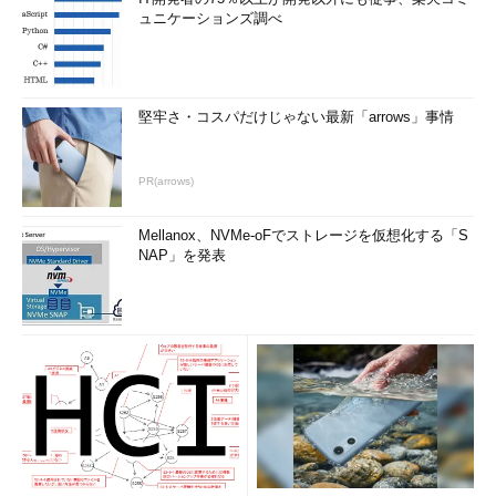
ュニケーションズ調べ
堅牢さ・コスパだけじゃない最新「arrows」事情
PR(arrows)
Mellanox、NVMe-oFでストレージを仮想化する「S
NAP」を発表