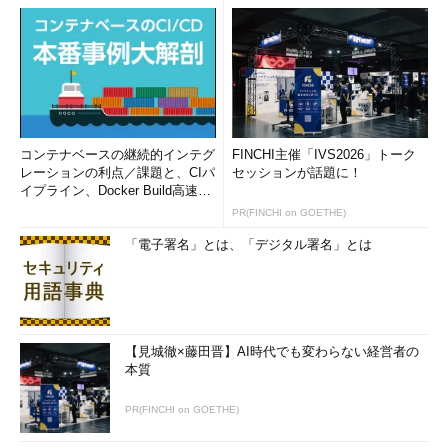
コンテナベースの継続的インテグ
FINCHI主催「IVS2026」トーク
レーションの利点／課題と、CIパ
セッションが話題に！
イプライン、Docker Build高速化
のコツ (1/2...
PR(FINCHI on GOETHE)
「電子署名」とは、「デジタル署名」とは
【見城徹×藤田晋】AI時代でも変わらない経営者の
本質
PR(FINCHI on GOETHE)