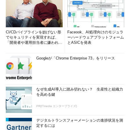
CI/CDパイプラインを妨げない形
Faceook、AI処理向けのモジュラ
でセキュリティを実現すれば、
ーハードウェアプラットフォーム
「開発者や運用担当者に嫌われな
とASICを発表
いWAF」は可能か
Googleが「Chrome Enterprise 73」をリリース
なぜ生成AI導入に踏み切れない？ 生産性と組織力
を高める鍵
PR(ITmedia エンタープライズ)
デジタルトランスフォーメーションの進捗状況を測
定するには