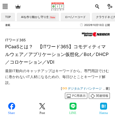
TOP
AIを作り動かし守り生かす
ロー/ノーコード
クラウドネイ
連載
2022年10月13日 公開
ITワード365
PCaaSとは？ 【ITワード365】コモディティマ
ルウェア／アプリケーション仮想化／Bot／DHCP
／コロケーション／VDI
最新IT動向のキャッチアップはキーワードから。専門用語でけむ
に巻かれないIT人材になるための、毎日ひとことキーワード解
説。
[
デジタルアドバンテージ
，著]
PC用表示
関連情報
Share
Post
LINE
Hatena