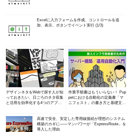
Excelに入力フォームを作成、コントロールを追
加、表示、ボタンでイベント実行 (1/3)
デザインネタをWebで探す人が知
作業手順書はもういらない！ Pup
っておきたい、日ごろのネタ収集
petにおける自動化の定義書「マ
と活用を効率化する4つのアプリ
ニフェスト」の書き方と基礎文法
(1/3)
まとめ (1/5)
高速で安全、安定した専用線接続が理想のシステム
構築のカギに――マンパワーが「ExpressRoute」を
導入した理由