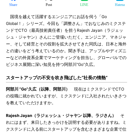
Share
Post
LINE
Hatena
国境を越えて活躍するエンジニアにお話を伺う「Go
Global！」シリーズ。今回も「調整さん」でおなじみのミクステ
ンドでCTO（最高技術責任者）を担うRajesh Jayan（ラジェッ
シュ・ジャヤン）さんにご登場いただく。エンジニア、マネジャ
ー、そして経営とその役割を拡大させてきた同氏は、日本と海外
との違いをどう考えているのか。聞き手は、アップルやディズニ
ーなどの外資系企業でマーケティングを担当し、グローバルでの
ビジネス展開に深い知見を持つ阿部川“Go”久広。
スタートアップの不安を吹き飛ばした“社長の情熱”
阿部川 “Go”久広（以降、阿部川）
現在はミクステンドでCTO
の役職に就かれていますが、ミクステンドに入社されたいきさつ
を教えていただけますか。
Rajesh Jayan（ラジェッシュ・ジャヤン 以降、ラジさん）
そ
れにはまず、来日したきっかけを説明する必要がありますね。ミ
クステンドに入る前にスタートアップを含むさまざまな企業で仕