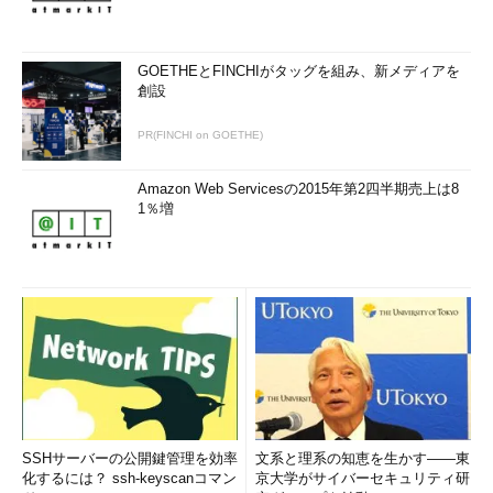
GOETHEとFINCHIがタッグを組み、新メディアを
創設
PR(FINCHI on GOETHE)
Amazon Web Servicesの2015年第2四半期売上は8
1％増
SSHサーバーの公開鍵管理を効率
文系と理系の知恵を生かす――東
化するには？ ssh-keyscanコマン
京大学がサイバーセキュリティ研