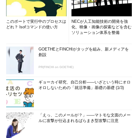
このポートで実行中のプロセスは
NECが人工知能技術の開発を強
どれ？ lsofコマンドの使い方
化、映像・画像の探索などを含む
ソリューション体系を整備
GOETHEとFINCHIがタッグを組み、新メディアを
創設
PR(FINCHI on GOETHE)
ギョーカイ研究、自己分析――いざという時にオロ
オロしないための「就活準備」基礎の基礎 (1/3)
「えっ、このメールが？」――マトモな文面のメー
ルに攻撃が仕込まれるばらまき型攻撃に注意