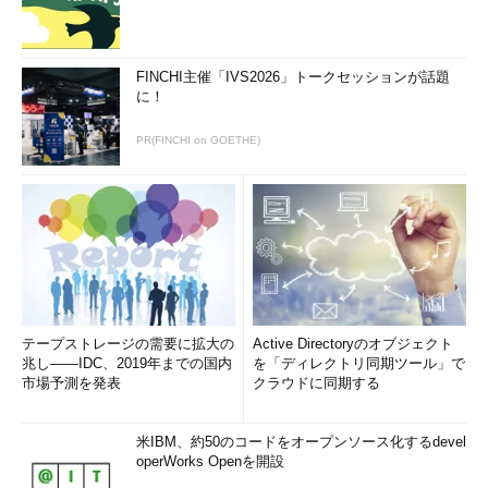
FINCHI主催「IVS2026」トークセッションが話題
に！
PR(FINCHI on GOETHE)
テープストレージの需要に拡大の
Active Directoryのオブジェクト
兆し――IDC、2019年までの国内
を「ディレクトリ同期ツール」で
市場予測を発表
クラウドに同期する
米IBM、約50のコードをオープンソース化するdevel
operWorks Openを開設