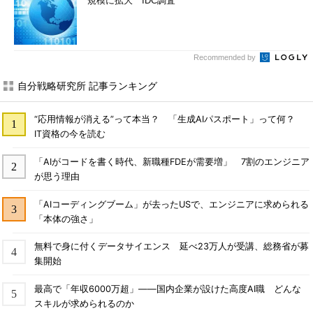
規模に拡大 IDC調査
Recommended by
自分戦略研究所 記事ランキング
“応用情報が消える”って本当？ 「生成AIパスポート」って何？
IT資格の今を読む
「AIがコードを書く時代、新職種FDEが需要増」 7割のエンジニア
が思う理由
「AIコーディングブーム」が去ったUSで、エンジニアに求められる
「本体の強さ」
無料で身に付くデータサイエンス 延べ23万人が受講、総務省が募
集開始
最高で「年収6000万超」――国内企業が設けた高度AI職 どんな
スキルが求められるのか