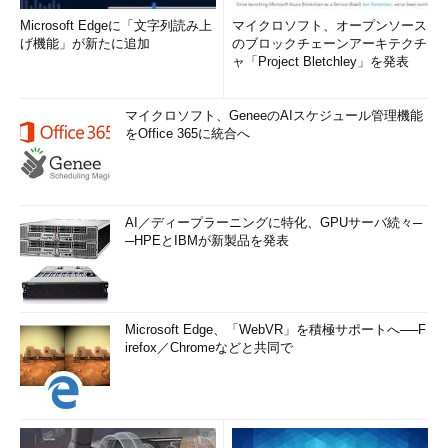
Microsoft Edgeに「文字列読み上
マイクロソフト、オープンソース
げ機能」が新たに追加
のブロックチェーンアーキテクチ
ャ「Project Bletchley」を発表
マイクロソフト、GeneeのAIスケジュール管理機能
をOffice 365に統合へ
AI／ディープラーニングに特化、GPUサーバ続々─
─HPEとIBMが新製品を発表
Microsoft Edge、「WebVR」を積極サポートへ──F
irefox／Chromeなどと共同で