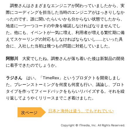
調整さんはさまざまなエンジニアが関わっていましたから、実
際にコーディングを担当した当時のエンジニアがはっきりしなか
ったのです。誰に聞いたらいいかも分からない状態でしたから、
地道に一つ一つコードの中身を確認しなければなりませんでし
た。他にも、イベントが一気に増え、利用者が増える繁忙期に備
えてスケーリングの対応もしなければならないし……といった具
合に、入社した当初は幾つもの問題に対処していました。
阿部川
大変でしたね。調整さんが落ち着いた後は新製品の開発
に着手できたのでしょうか。
ラジさん
はい。「TimeRex」というプロダクトを開発しまし
た。ブレーンストーミングを何度も何度も行い、議論し、プロト
タイプを作ってフィードバックをもらいリバイズする。それを繰
り返してようやくリリースまでこぎ着けました。
日本と海外は違う、でもそれでいい
Copyright © ITmedia, Inc. All Rights Reserved.