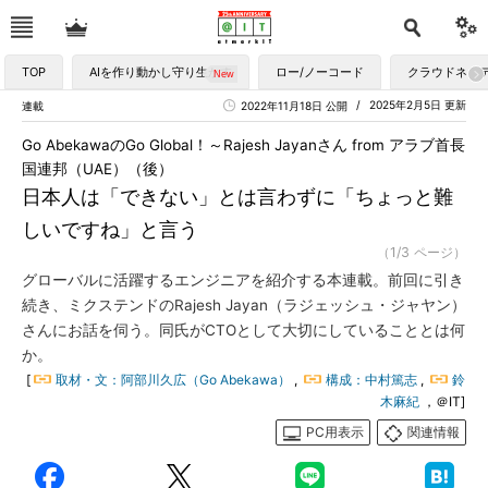
TOP
AIを作り動かし守り生かす
ロー/ノーコード
クラウドネイ
2025年2月5日 更新
連載
2022年11月18日 公開
Go AbekawaのGo Global！～Rajesh Jayanさん from アラブ首長
国連邦（UAE）（後）
日本人は「できない」とは言わずに「ちょっと難
しいですね」と言う
（1/3 ページ）
グローバルに活躍するエンジニアを紹介する本連載。前回に引き
続き、ミクステンドのRajesh Jayan（ラジェッシュ・ジャヤン）
さんにお話を伺う。同氏がCTOとして大切にしていることとは何
か。
[
取材・文：阿部川久広（Go Abekawa）
,
構成：中村篤志
,
鈴
木麻紀
，＠IT]
PC用表示
関連情報