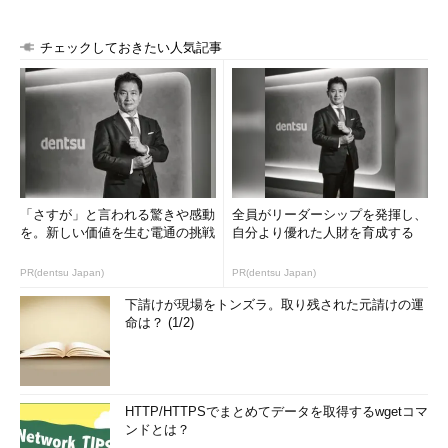
チェックしておきたい人気記事
「さすが」と言われる驚きや感動
全員がリーダーシップを発揮し、
を。新しい価値を生む電通の挑戦
自分より優れた人財を育成する
PR(dentsu Japan)
PR(dentsu Japan)
下請けが現場をトンズラ。取り残された元請けの運
命は？ (1/2)
HTTP/HTTPSでまとめてデータを取得するwgetコマ
ンドとは？