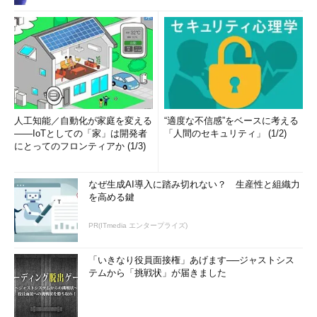
人工知能／自動化が家庭を変える
“適度な不信感”をベースに考える
――IoTとしての「家」は開発者
「人間のセキュリティ」 (1/2)
にとってのフロンティアか (1/3)
なぜ生成AI導入に踏み切れない？ 生産性と組織力
を高める鍵
PR(ITmedia エンタープライズ)
「いきなり役員面接権」あげます──ジャストシス
テムから「挑戦状」が届きました