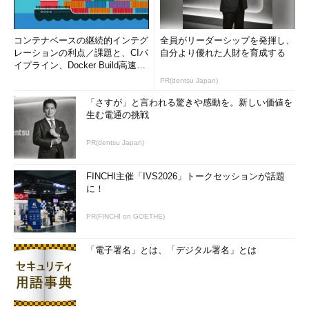
コンテナベースの継続的インテグ
全員がリーダーシップを発揮し、
レーションの利点／課題と、CIパ
自分より優れた人財を育成する
イプライン、Docker Build高速化
のコツ (1/2...
PR(dentsu Japan)
「さすが」と言われる驚きや感動を。新しい価値を
生む電通の挑戦
PR(dentsu Japan)
FINCHI主催「IVS2026」トークセッションが話題
に！
PR(FINCHI on GOETHE)
「電子署名」とは、「デジタル署名」とは