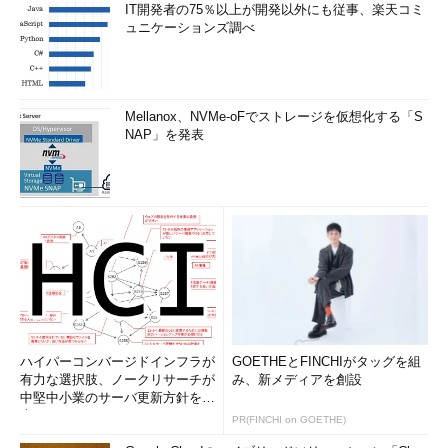
IT開発者の75％以上が開発以外にも従事、楽天コミ
ュニケーションズ調べ
Mellanox、NVMe-oFでストレージを仮想化する「S
NAP」を発表
ハイパーコンバージドインフラが
GOETHEとFINCHIがタッグを組
有力な選択肢、ノークリサーチが
み、新メディアを創設
中堅中小業のサーバ更新方針を調
査
PR(FINCHI on GOETHE)