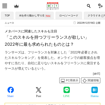
TOP
AIを作り動かし守り生かす
ロー/ノーコード
クラウドネイ
ニュース
2022年12月19日 公開
メタバースに関連したスキルも注目
「このスキルを持つフリーランスが欲しい」
2022年に最も求められたものとは？
ランサーズは、フリーランスを対象とした「2022年必要とされ
たスキルランキング」を発表した。オンラインでの顧客接点を増
やすに当たり、自社に足りないスキルをフリーランスに発注する
ケースが増えているという。
[＠IT]
PC用表示
関連情報
Share
Post
LINE
Hatena