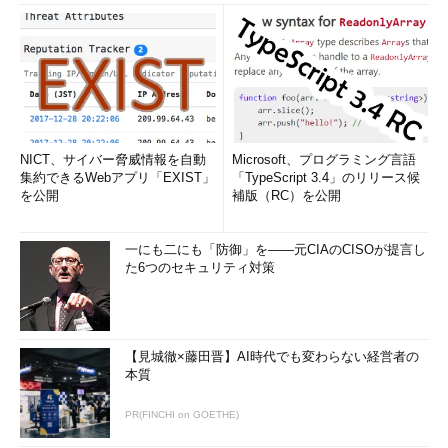
NICT、サイバー脅威情報を自動
Microsoft、プログラミング言語
集約できるWebアプリ「EXIST」
「TypeScript 3.4」のリリース候
を公開
補版（RC）を公開
一にも二にも「防御」を――元CIAのCISOが提言し
た6つのセキュリティ対策
【見城徹×藤田晋】AI時代でも変わらない経営者の
本質
PR(FINCHI on GOETHE)