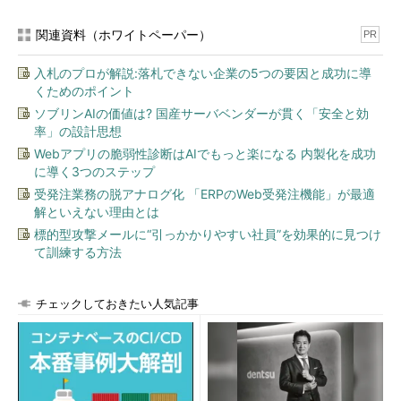
関連資料（ホワイトペーパー）
PR
入札のプロが解説:落札できない企業の5つの要因と成功に導
くためのポイント
ソブリンAIの価値は? 国産サーバベンダーが貫く「安全と効
率」の設計思想
Webアプリの脆弱性診断はAIでもっと楽になる 内製化を成功
に導く3つのステップ
受発注業務の脱アナログ化 「ERPのWeb受発注機能」が最適
解といえない理由とは
標的型攻撃メールに“引っかかりやすい社員”を効果的に見つけ
て訓練する方法
チェックしておきたい人気記事