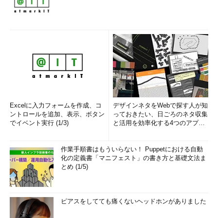
Excelに入力フォームを作成、コ
デザインネタをWebで探す人が知
ントロールを追加、表示、ボタン
っておきたい、日ごろのネタ収集
でイベント実行 (1/3)
と活用を効率化する4つのアプリ
(1/3)
作業手順書はもういらない！ Puppetにおける自動
化の定義書「マニフェスト」の書き方と基礎文法ま
とめ (1/5)
ピアスをしてても痛くないヘッドホンがありました