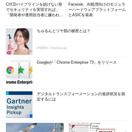
CI/CDパイプラインを妨げない形
Faceook、AI処理向けのモジュラ
でセキュリティを実現すれば、
ーハードウェアプラットフォーム
「開発者や運用担当者に嫌われな
とASICを発表
いWAF」は可能か
ちゅるんとツヤ肌の秘密とは？
PR(DHC｜CanCam.jp)
Googleが「Chrome Enterprise 73」をリリース
デジタルトランスフォーメーションの進捗状況を測
定するには