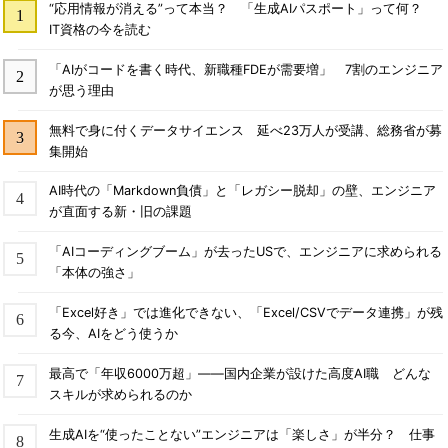
“応用情報が消える”って本当？ 「生成AIパスポート」って何？
IT資格の今を読む
「AIがコードを書く時代、新職種FDEが需要増」 7割のエンジニア
が思う理由
無料で身に付くデータサイエンス 延べ23万人が受講、総務省が募
集開始
AI時代の「Markdown負債」と「レガシー脱却」の壁、エンジニア
が直面する新・旧の課題
「AIコーディングブーム」が去ったUSで、エンジニアに求められる
「本体の強さ」
「Excel好き」では進化できない、「Excel/CSVでデータ連携」が残
る今、AIをどう使うか
最高で「年収6000万超」――国内企業が設けた高度AI職 どんな
スキルが求められるのか
生成AIを“使ったことない”エンジニアは「楽しさ」が半分？ 仕事