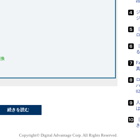
e
ジ
ジ
［
［
変換
F
0
人
続きを読む
［
Copyright© Digital Advantage Corp. All Rights Reserved.