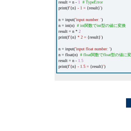
result = n -
1
# TypeError
print(f
'
{n}
- 1 =
{result}
'
)
n = input(
'input number: '
)
n = int(n)
# int関数でint型の値に変換
result = n *
2
print(f
'
{n}
* 2 =
{result}
'
)
n = input(
'input float number: '
)
n = float(n)
# float関数でfloat型の値に
result = n -
1.5
print(f
'
{n}
- 1.5 =
{result}
'
)