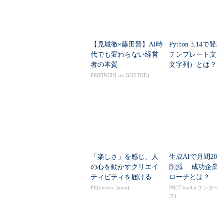
【見城徹×藤田晋】AI時
Python 3.14
代でも変わらない経営
テンプレート文
者の本質
文字列）とは？
じゃダメなの？
PR(FINCHI on GOETHE)
「楽しさ」を感じ、人
生成AIで月間20
の心を動かすクリエイ
削減 成功企
ティビティを届ける
ローチとは？
PR(dentsu Japan)
PR(ITmedia エン
ズ)