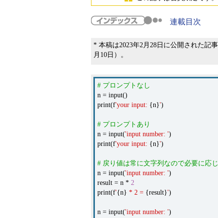
連載目次
* 本稿は2023年2月28日に公開された記事を
月10日）。
# プロンプトなし
n = input()
print(f
'your input:
{n}
'
)
# プロンプトあり
n = input(
'input number: '
)
print(f
'your input:
{n}
'
)
# 戻り値は常に文字列なので必要に応
n = input(
'input number: '
)
result = n *
2
print(f
'
{n}
* 2 =
{result}
'
)
n = input(
'input number: '
)