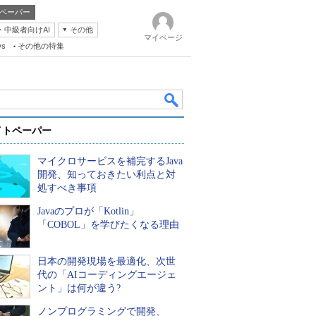
ペーパー
・中級者向けAI
その他
マイページ
ws
その他の特集
イトペーパー
マイクロサービスを補完するJava
開発、知っておきたい利点と対
処すべき事項
Javaのプロが「Kotlin」
k
「COBOL」を学びたくなる理由
日本の開発現場を最適化、次世
代の「AIコーディングエージェ
ント」は何が違う?
ノンプログラミングで開発、