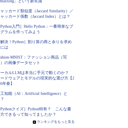
nmaxxing」という新常識
ャッカード類似度（Jaccard Similarity）／
ャッカード係数（Jaccard Index）とは？
Python入門］Hello Python：一番簡単なプ
ログラムを作ってみよう
解決！Python］割り算の商と余りを求め
るには
ashion-MNIST：ファッション商品（写
真）の画像データセット
ローカルLLMは本当に手元で動くのか？
ハードウェアとモデルの現実的な選び方【2
26年春】
工知能（AI：Artificial Intelligence）と
は？
Pythonクイズ］Python特有？ こんな書
き方できるって知ってましたか？
»
ランキングをもっと見る