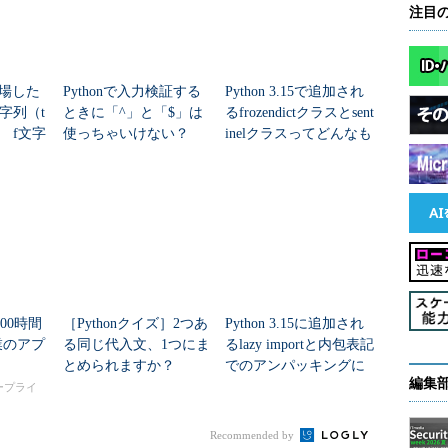
注目
で登場した
Pythonで入力検証する
Python 3.15で追加され
字列（t
ときに「^」と「$」は
るfrozendictクラスとsent
 f文字
使っちゃいけない？
inelクラスってどんなも
それってどういうコ
の？
ト？
00時間
［Pythonクイズ］2つあ
Python 3.15に追加され
業のアプ
る同じ代入文、1つにま
るlazy importと内包表記
とめられますか？
でのアンパッキングに
編集
ついて調べてみた
タープライ
Recommended by