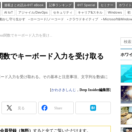
連載まとめ読み＠IT eBook
記事ランキング
＠IT Special
セミナー
ホワイト
AI IoT
アジャイル/DevOps
セキュリティ
キャリア&スキル
Windows
初
り動かし守り生かす
ローコード/ノーコード
クラウドネイティブ
Microsoft&Windo
Server & Storage
HTML5 + UX
input関数でキーボード入力を受け...
Smart & Social
Coding Edge
put関数でキーボード入力を受け取る
ホワ
Java Agile
Database Expert
ーボード入力を受け取れる。その基本と注意事項、文字列を数値に
Linux ＆ OSS
Master of IP Networ
[
かわさきしんじ
，
Deep Insider編集部
]
Security & Trust
見る
Share
Test & Tools
Insider.NET
ブログ
会員登録（無料）
すると全てご覧いただけます。