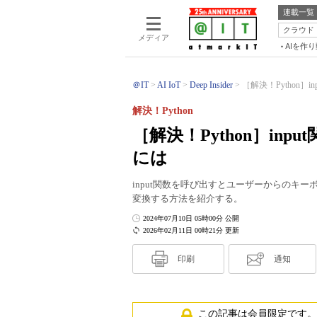
連載一覧
クラウド
メディア
AIを作
＠IT
AI IoT
Deep Insider
［解決！Python］
解決！Python
［解決！Python］in
には
input関数を呼び出すとユーザーからのキ
変換する方法を紹介する。
2024年07月10日 05時00分 公開
2026年02月11日 00時21分 更新
印刷
通知
この記事は会員限定です。