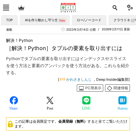
TOP
AIを作り動かし守り生かす
ロー/ノーコード
クラウドネイ
2026年2月11日 更新
連載
2023年3月14日 公開
解決！Python
［解決！Python］タプルの要素を取り出すには
Pythonでタプルの要素を取り出すにはインデックスやスライス
を使う方法と要素のアンパックを使う方法がある。これらを紹介
する。
[
かわさきしんじ
，Deep Insider編集部]
PC用表示
関連情報
Share
Post
LINE
Hatena
この記事は会員限定です。
会員登録（無料）
すると全てご覧いただけ
ます。