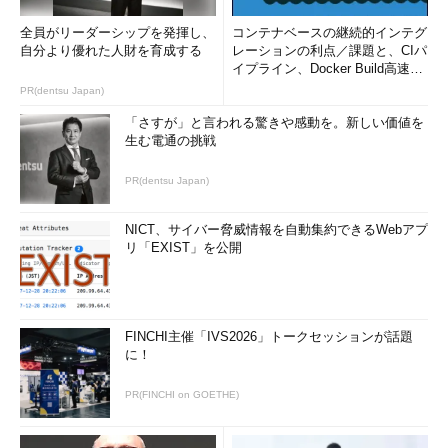
全員がリーダーシップを発揮し、
コンテナベースの継続的インテグ
自分より優れた人財を育成する
レーションの利点／課題と、CIパ
イプライン、Docker Build高速化
のコツ (1/2...
PR(dentsu Japan)
「さすが」と言われる驚きや感動を。新しい価値を
生む電通の挑戦
PR(dentsu Japan)
NICT、サイバー脅威情報を自動集約できるWebアプ
リ「EXIST」を公開
FINCHI主催「IVS2026」トークセッションが話題
に！
PR(FINCHI on GOETHE)