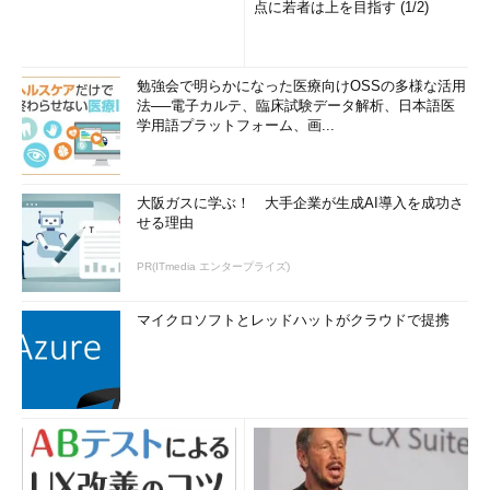
点に若者は上を目指す (1/2)
勉強会で明らかになった医療向けOSSの多様な活用
法──電子カルテ、臨床試験データ解析、日本語医
学用語プラットフォーム、画...
大阪ガスに学ぶ！ 大手企業が生成AI導入を成功さ
せる理由
PR(ITmedia エンタープライズ)
マイクロソフトとレッドハットがクラウドで提携