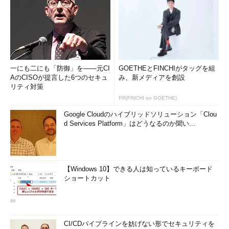
一にも二にも「防御」を――元CI
GOETHEとFINCHIがタッグを組
AのCISOが提言した6つのセキュ
み、新メディアを創設
リティ対策
PR(FINCHI on GOETHE)
Google Cloudのハイブリッドソリューション「Clou
d Services Platform」はどうなるのか聞い...
【Windows 10】できる人は知っているキーボード
ショートカット
CI/CDパイプラインを妨げない形でセキュリティを