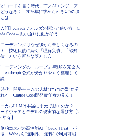
Iがコードを書く時代、IT／AIエンジニア
どうなる？ 2026年に求められる4つの役
割とは
入門】.claudeフォルダの構造と使い方 C
aude Codeを思い通りに動かそう
AIコーディングはなぜ後から苦しくなるの
か？ 技術負債に続く「理解負債」「認知
負債」という新たな落とし穴
AIコーディングの「ループ」4種類を完全入
 Anthropic公式が分かりやすく整理して
解説
I時代、開発チームの人材は“5つの型”に分
れる Claude Code開発責任者の見立て
ローカルLLMは本当に手元で動くのか？
ハードウェアとモデルの現実的な選び方【2
26年春】
倒的コスパの高性能AI「Grok 4 Fast」が
場 Webなら“無制限・無料”で利用可能