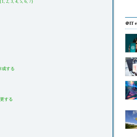
{1, 2, 3, 4, 5, 6, 7}
＠IT e
作成する
変更する