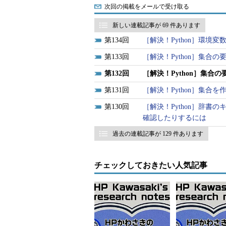
次回の掲載をメールで受け取る
新しい連載記事が 69 件あります
134
［解決！Python］環境
133
［解決！Python］集合
132
［解決！Python］集
131
［解決！Python］集合
130
［解決！Python］辞
確認したりするには
過去の連載記事が 129 件あります
チェックしておきたい人気記事