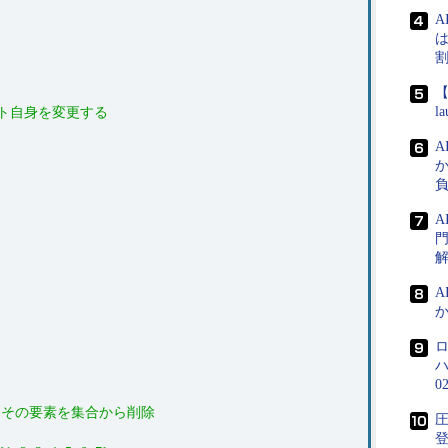
A
は
【
l
クト自身を変更する
門
A
か
0
、その要素を集合から削除
圧
登