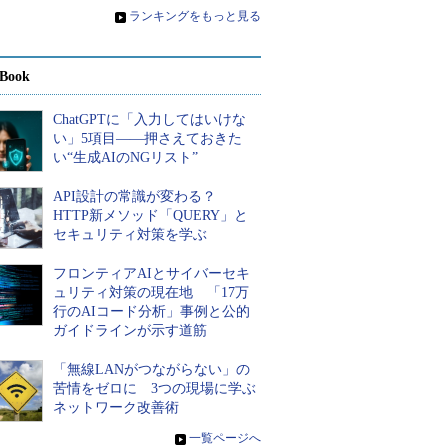
»
ランキングをもっと見る
Book
ChatGPTに「入力してはいけな
い」5項目――押さえておきた
い“生成AIのNGリスト”
API設計の常識が変わる？
HTTP新メソッド「QUERY」と
セキュリティ対策を学ぶ
フロンティアAIとサイバーセキ
ュリティ対策の現在地 「17万
行のAIコード分析」事例と公的
ガイドラインが示す道筋
「無線LANがつながらない」の
苦情をゼロに 3つの現場に学ぶ
ネットワーク改善術
»
一覧ページへ