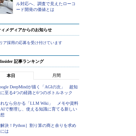
ル対応へ、調査で見えたローコ
ード開発の価値とは
ティメディアからのお知らせ
リア採用の応募を受け付けています
p Insider 記事ランキング
月間
本日
oogle DeepMindが描く「AGIの次」 超知
能に至る4つの経路と6つのボトルネック
れなら分かる「LLM Wiki」 メモや資料
をAIで整理し、使える知識に育てる新しい
発想
解決！Python］割り算の商と余りを求め
るには