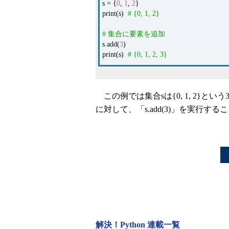
s = {
0
,
1
,
2
}
print(s)
# {0, 1, 2}
# 集合に要素を追加
s.add(
3
)
print(s)
# {0, 1, 2, 3}
この例では集合sは{0, 1, 2}
に対して、「s.add(3)」を実行
解決！Python 連載一覧