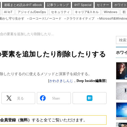
連載まとめ読み＠IT eBook
記事ランキング
＠IT Special
セミナー
ホワイト
AI IoT
アジャイル/DevOps
セキュリティ
キャリア&スキル
Windows
初
り動かし守り生かす
ローコード/ノーコード
クラウドネイティブ
Microsoft&Windo
Server & Storage
HTML5 + UX
］集合の要素を追加したり削除したり...
Smart & Social
Coding Edge
集合の要素を追加したり削除したりする
ホワ
Java Agile
Database Expert
除したりするのに使えるメソッドと演算子を紹介する。
Linux ＆ OSS
[
かわさきしんじ
，
Deep Insider編集部
]
Master of IP Networ
Security & Trust
見る
Share
Test & Tools
Insider.NET
会員登録（無料）
すると全てご覧いただけます。
ブログ