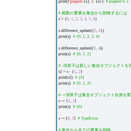
print(f
'popped
{x}
, s:
{s}
'
)
# popped 0, s: 
# 複数の要素を集合から削除するには
s = {
0
,
1
,
2
,
3
,
4
,
5
,
6
}
s.difference_update({
5
,
6
})
print(s)
# {0, 1, 2, 3, 4}
s.difference_update((
3
,
4
))
print(s)
# {0, 1, 2}
# -演算子は新しい集合オブジェクトを
s2 = s - {
1
,
2
}
print(s2)
# {0}
print(s)
# {0, 1, 2}
# -=演算子は集合オブジェクト自身を
s -= {
1
,
2
}
print(s)
# {0}
s -= [
0
,
1
]
# TypeError
# 集合から全ての要素を削除