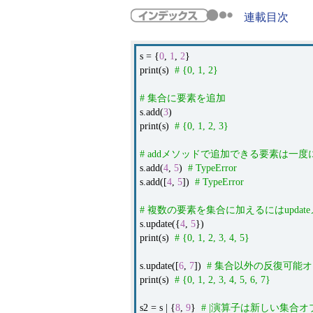
連載目次
s = {
0
,
1
,
2
}
print(s)
# {0, 1, 2}
# 集合に要素を追加
s.add(
3
)
print(s)
# {0, 1, 2, 3}
# addメソッドで追加できる要素は一
s.add(
4
,
5
)
# TypeError
s.add([
4
,
5
])
# TypeError
# 複数の要素を集合に加えるにはupdat
s.update({
4
,
5
})
print(s)
# {0, 1, 2, 3, 4, 5}
s.update([
6
,
7
])
# 集合以外の反復可能
print(s)
# {0, 1, 2, 3, 4, 5, 6, 7}
s2 = s | {
8
,
9
}
# |演算子は新しい集合