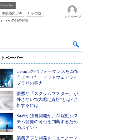
ペーパー
・中級者向けAI
その他
マイページ
ws
その他の特集
イトペーパー
Gemmaのパフォーマンスを25%
向上させた、ソフトウェアライ
ブラリの実力
優秀な「スクラムマスター」が
k
外さない“5大認定資格”とは? 合
格するには
SaaSか独自開発か、AI駆動シス
テム開発の可否を判断するため
のポイント
業務アプリ開発をニューノーマ