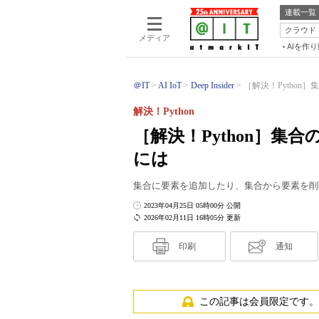
連載一覧
クラウド
メディア
AIを作
＠IT
AI IoT
Deep Insider
［解決！Python
解決！Python
［解決！Python］
には
集合に要素を追加したり、集合から要素を削
2023年04月25日 05時00分 公開
2026年02月11日 16時05分 更新
印刷
通知
この記事は会員限定です。