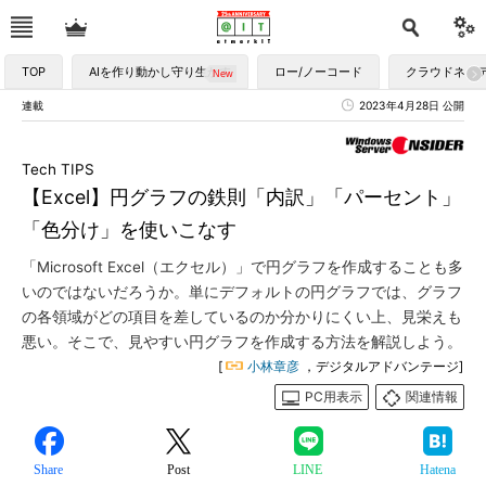
TOP
AIを作り動かし守り生かす
ロー/ノーコード
クラウドネイ
連載
2023年4月28日 公開
Tech TIPS
【Excel】円グラフの鉄則「内訳」「パーセント」
「色分け」を使いこなす
「Microsoft Excel（エクセル）」で円グラフを作成することも多
いのではないだろうか。単にデフォルトの円グラフでは、グラフ
の各領域がどの項目を差しているのか分かりにくい上、見栄えも
悪い。そこで、見やすい円グラフを作成する方法を解説しよう。
[
小林章彦
，デジタルアドバンテージ]
PC用表示
関連情報
Share
Post
LINE
Hatena