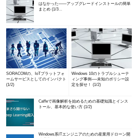
はなかった――アップグレードインストールの簡単
まとめ (1/3...
SORACOMの、IoTプラットフォ
Windows 10のトラブルシューテ
ームサービスとしてのインパクト
ィング事例──未知のポリシー設
(1/2)
定を探せ！ (1/2)
Caffeで画像解析を始めるための基礎知識とインス
トール、基本的な使い方 (1/2)
Windows系ITエンジニアのための産業用ドローン開