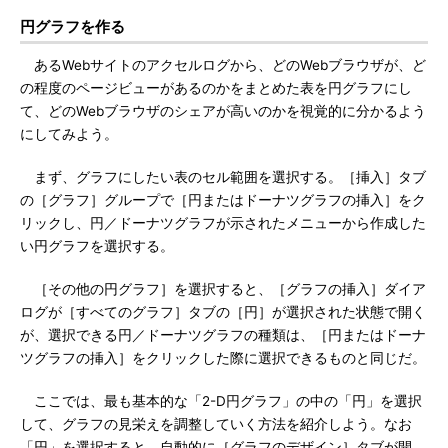
円グラフを作る
あるWebサイトのアクセルログから、どのWebブラウザが、ど
の程度のページビューがあるのかをまとめた表を円グラフにし
て、どのWebブラウザのシェアが高いのかを視覚的に分かるよう
にしてみよう。
まず、グラフにしたい表のセル範囲を選択する。［挿入］タブ
の［グラフ］グループで［円またはドーナツグラフの挿入］をク
リックし、円／ドーナツグラフが示されたメニューから作成した
い円グラフを選択する。
［その他の円グラフ］を選択すると、［グラフの挿入］ダイア
ログが［すべてのグラフ］タブの［円］が選択された状態で開く
が、選択できる円／ドーナツグラフの種類は、［円またはドーナ
ツグラフの挿入］をクリックした際に選択できるものと同じだ。
ここでは、最も基本的な「2-D円グラフ」の中の「円」を選択
して、グラフの見栄えを調整していく方法を紹介しよう。なお
「円」を選択すると、自動的に［グラフのデザイン］タブが開