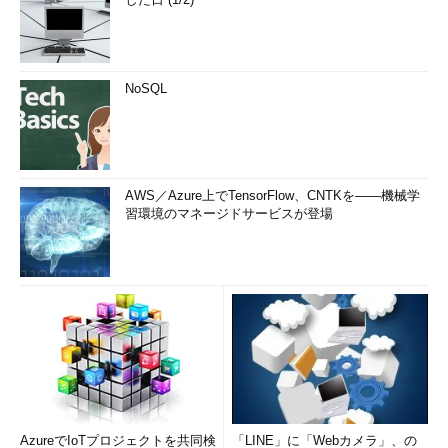
NoSQL
AWS／Azure上でTensorFlow、CNTKを――機械学
習環境のマネージドサービスが登場
AzureでIoTプロジェクトを共同検
「LINE」に「Webカメラ」、の