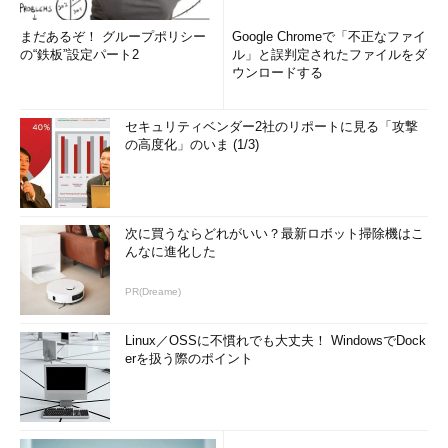
まだあるぞ！ グループポリシー
Google Chromeで「不正なファイ
の“鉄板”設定パート2
ル」と誤判定されたファイルをダ
ウンロードする
セキュリティベンダー2社のリポートに見る「攻撃
の高度化」のいま (1/3)
次に買うならどれがいい？最新ロボット掃除機はこ
んなに進化した
PR(Dreame)
Linux／OSSに不慣れでも大丈夫！ WindowsでDock
erを扱う際のポイント