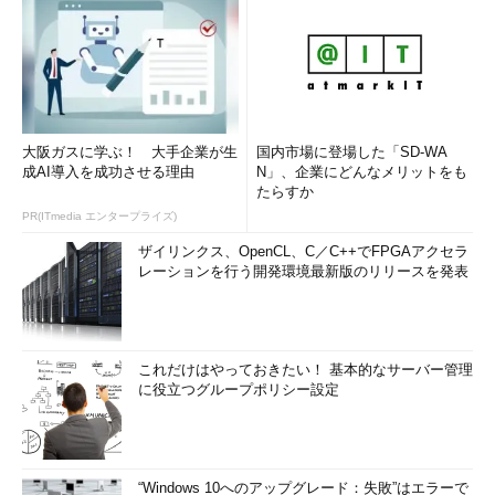
大阪ガスに学ぶ！ 大手企業が生
国内市場に登場した「SD-WA
成AI導入を成功させる理由
N」、企業にどんなメリットをも
たらすか
PR(ITmedia エンタープライズ)
ザイリンクス、OpenCL、C／C++でFPGAアクセラ
レーションを行う開発環境最新版のリリースを発表
これだけはやっておきたい！ 基本的なサーバー管理
に役立つグループポリシー設定
“Windows 10へのアップグレード：失敗”はエラーで