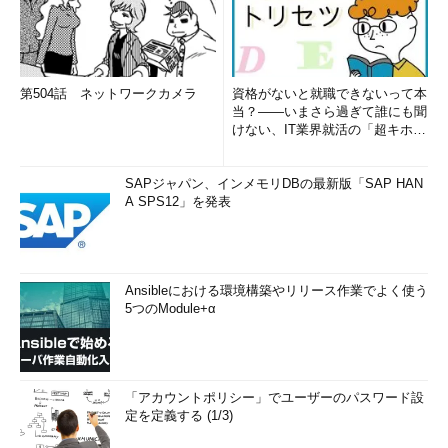
第504話 ネットワークカメラ
資格がないと就職できないって本
当？――いまさら過ぎて誰にも聞
けない、IT業界就活の「超キホ
ン」 (1/3)
SAPジャパン、インメモリDBの最新版「SAP HAN
A SPS12」を発表
Ansibleにおける環境構築やリリース作業でよく使う
5つのModule+α
「アカウントポリシー」でユーザーのパスワード設
定を定義する (1/3)