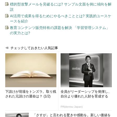
標的型攻撃メールを見破るには? サンプル文面を例に傾向を解
説
AI活用で成果を得るためにやるべきこととは? 実践的ユースケ
ースを紹介
教育コンテンツ販売特有の課題を解決 「学習管理システム」
の実力とは?
チェックしておきたい人気記事
下請けが現場をトンズラ。取り残
全員がリーダーシップを発揮し、
された元請けの運命は？ (1/2)
自分より優れた人財を育成する
PR(dentsu Japan)
「さすが」と言われる驚きや感動を。新しい価値を