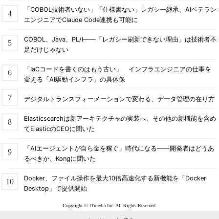
「COBOL技術者いない」「仕様書ない」レガシー継承、AIベテラン
エンジニアでClaude Code連携も可能に
COBOL、Java、PL/I――「レガシー刷新できない理由」は技術者不
足だけじゃない
「IaCコードを書くのはもう古い」 インフラエンジニアの仕事を
変える「AI駆動インフラ」の具体像
デジタルトランスフォーメーションで変わる、データ管理の在り方
Elasticsearchは新アーキテクチャの実装へ、その他の新機能を含め
てElasticのCEOに聞いた
「AIエージェントが自ら金を稼ぐ」時代になる――開発者はどうあ
るべきか、Kongに聞いた
Docker、ファイル操作を最大10倍高速化する新機能を「Docker
Desktop」で提供開始
Copyright © ITmedia Inc. All Rights Reserved.