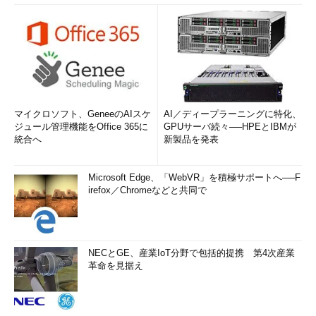
マイクロソフト、GeneeのAIスケ
AI／ディープラーニングに特化、
ジュール管理機能をOffice 365に
GPUサーバ続々──HPEとIBMが
統合へ
新製品を発表
Microsoft Edge、「WebVR」を積極サポートへ──F
irefox／Chromeなどと共同で
NECとGE、産業IoT分野で包括的提携 第4次産業
革命を見据え