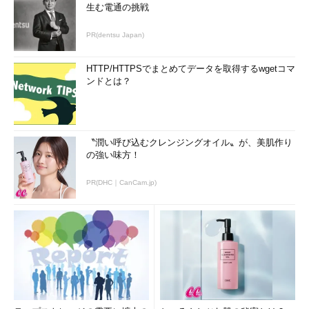
生む電通の挑戦
PR(dentsu Japan)
HTTP/HTTPSでまとめてデータを取得するwgetコマ
ンドとは？
〝潤い呼び込むクレンジングオイル〟が、美肌作り
の強い味方！
PR(DHC｜CanCam.jp)