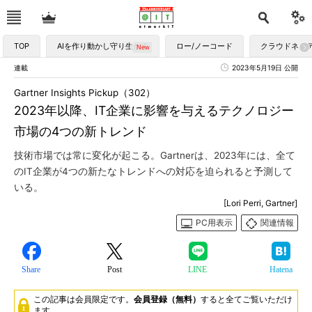
TOP
AIを作り動かし守り生かす
ロー/ノーコード
クラウドネイ
連載
2023年5月19日 公開
Gartner Insights Pickup（302）
2023年以降、IT企業に影響を与えるテクノロジー
市場の4つの新トレンド
技術市場では常に変化が起こる。Gartnerは、2023年には、全て
のIT企業が4つの新たなトレンドへの対応を迫られると予測して
いる。
[Lori Perri, Gartner]
PC用表示
関連情報
Share
Post
LINE
Hatena
この記事は会員限定です。
会員登録（無料）
すると全てご覧いただけ
ます。