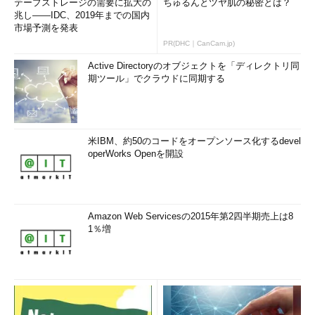
テープストレージの需要に拡大の
ちゅるんとツヤ肌の秘密とは？
兆し――IDC、2019年までの国内
市場予測を発表
PR(DHC｜CanCam.jp)
Active Directoryのオブジェクトを「ディレクトリ同
期ツール」でクラウドに同期する
米IBM、約50のコードをオープンソース化するdevel
operWorks Openを開設
Amazon Web Servicesの2015年第2四半期売上は8
1％増