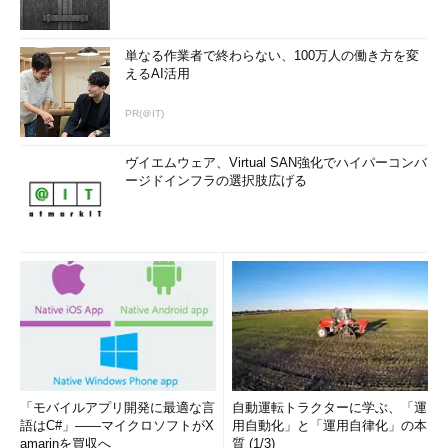
単なる作業者で終わらない、100万人の働き方を変
えるAI活用
PR(＠IT)
ヴイエムウェア、Virtual SAN強化でハイパーコンバ
ージドインフラの選択肢広げる
「モバイルアプリ開発に最適な言
自動運転トラクターに学ぶ、「運
語はC#」――マイクロソフトがX
用自動化」と「運用自律化」の本
amarinを買収へ
質 (1/3)