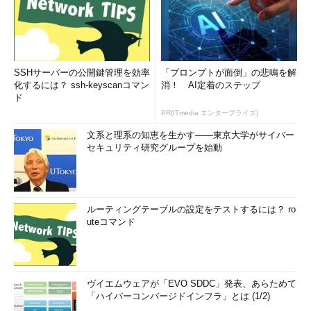
SSHサーバーの公開鍵管理を効率
「プロンプトが面倒」の悲鳴を解
化するには？ ssh-keyscanコマン
消！ AI定着のステップ
ド
PR(ITmedia エンタープライズ)
文系と理系の知恵を生かす――東京大学がサイバー
セキュリティ研究グループを始動
ルーティングテーブルの設定をテストするには？ ro
uteコマンド
ヴイエムウェアが「EVO SDDC」発表、あらためて
「ハイパーコンバージドインフラ」とは (1/2)