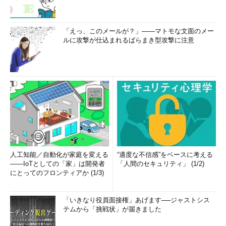
「えっ、このメールが？」――マトモな文面のメー
ルに攻撃が仕込まれるばらまき型攻撃に注意
人工知能／自動化が家庭を変える
“適度な不信感”をベースに考える
――IoTとしての「家」は開発者
「人間のセキュリティ」 (1/2)
にとってのフロンティアか (1/3)
「いきなり役員面接権」あげます──ジャストシス
テムから「挑戦状」が届きました