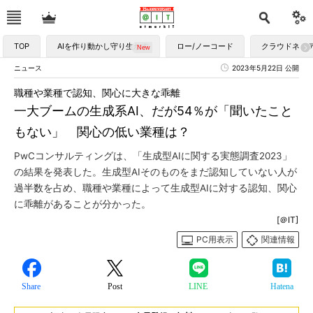
TOP
AIを作り動かし守り生かす
ロー/ノーコード
クラウドネイ
ニュース
2023年5月22日 公開
職種や業種で認知、関心に大きな乖離
一大ブームの生成系AI、だが54％が「聞いたこと
もない」 関心の低い業種は？
PwCコンサルティングは、「生成型AIに関する実態調査2023」
の結果を発表した。生成型AIそのものをまだ認知していない人が
過半数を占め、職種や業種によって生成型AIに対する認知、関心
に乖離があることが分かった。
[＠IT]
PC用表示
関連情報
Share
Post
LINE
Hatena