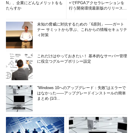
N」、企業にどんなメリットをも
+でFPGAアクセラレーションを
たらすか
行う開発環境最新版のリリースを
発表
未知の脅威に対抗するための「6原則」――ガート
ナー サミットから学ぶ、これからの情報セキュリテ
ィ対策
これだけはやっておきたい！ 基本的なサーバー管理
に役立つグループポリシー設定
“Windows 10へのアップグレード：失敗”はエラーで
はなかった――アップグレードインストールの簡単
まとめ (1/3...