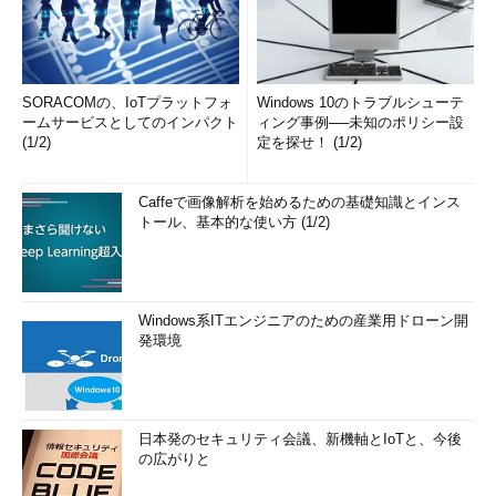
SORACOMの、IoTプラットフォ
Windows 10のトラブルシューテ
ームサービスとしてのインパクト
ィング事例──未知のポリシー設
(1/2)
定を探せ！ (1/2)
Caffeで画像解析を始めるための基礎知識とインス
トール、基本的な使い方 (1/2)
Windows系ITエンジニアのための産業用ドローン開
発環境
日本発のセキュリティ会議、新機軸とIoTと、今後
の広がりと