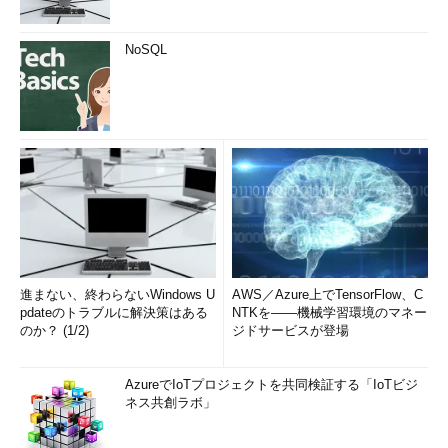
NoSQL
進まない、終わらないWindows U
AWS／Azure上でTensorFlow、C
pdateのトラブルに解決策はある
NTKを――機械学習環境のマネー
のか？ (1/2)
ジドサービスが登場
AzureでIoTプロジェクトを共同検証する「IoTビジ
ネス共創ラボ」