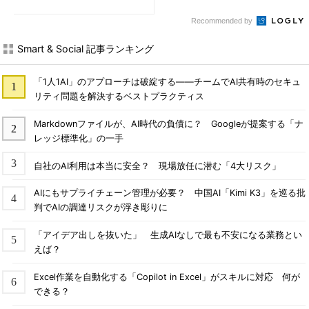
Recommended by
Smart & Social 記事ランキング
「1人1AI」のアプローチは破綻する――チームでAI共有時のセキュ
リティ問題を解決するベストプラクティス
Markdownファイルが、AI時代の負債に？ Googleが提案する「ナ
レッジ標準化」の一手
自社のAI利用は本当に安全？ 現場放任に潜む「4大リスク」
AIにもサプライチェーン管理が必要？ 中国AI「Kimi K3」を巡る批
判でAIの調達リスクが浮き彫りに
「アイデア出しを抜いた」 生成AIなしで最も不安になる業務とい
えば？
Excel作業を自動化する「Copilot in Excel」がスキルに対応 何が
できる？