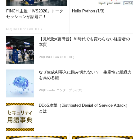
FINCHI主催「IVS2026」トーク
Hello Python (1/3)
セッションが話題に！
PR(FINCHI on GOETHE)
【見城徹×藤田晋】AI時代でも変わらない経営者の
本質
PR(FINCHI on GOETHE)
なぜ生成AI導入に踏み切れない？ 生産性と組織力
を高める鍵
PR(ITmedia エンタープライズ)
DDoS攻撃（Distributed Denial of Service Attack）
とは