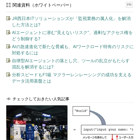
関連資料（ホワイトペーパー）
PR
JR西日本ITソリューションズが「監視業務の属人化」を解消
した方法とは?
AIエージェントに潜む“見えないリスク”、過剰なアクセス権を
どう制御する?
AIの急速進化で新たな脅威も、AIワークロード特有のリスクに
対処するには
自律型AIエージェントの落とし穴、ツールの乱立がもたらす
混乱を解消するには?
分析スピードもF1級 マクラーレンレーシングの成功を支える
データ活用基盤とは
チェックしておきたい人気記事