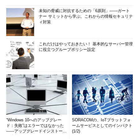
未知の脅威に対抗するための「6原則」――ガート
ナー サミットから学ぶ、これからの情報セキュリテ
ィ対策
これだけはやっておきたい！ 基本的なサーバー管理
に役立つグループポリシー設定
“Windows 10へのアップグレー
SORACOMの、IoTプラットフォ
ド：失敗”はエラーではなかった
ームサービスとしてのインパクト
――アップグレードインストール
(1/2)
の簡単まとめ (1/3...