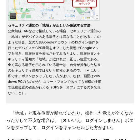
セキュリティ通知の「地域」が正しいか確認する方法
公衆無線LANなどで接続している場合、セキュリティ通知の
「地域」がデバイスのある場所とは異なることがある。この
ような場合、念のためGoogleアカウントのログイン操作を
行ったデバイスのGPS機能をオフにした状態でGoogleマッ
プを開き、現在位置を表示させてみるとよい。現在位置とセ
キュリティ通知の「地域」が近ければ、正しい位置である。
全く異なる場所が示されている場合は、自分が操作した結果
のセキュリティ通知ではない可能性があるので、［✔ はい、
私です］ボタンはタップしない方がよい。なお、画面はWin
dows PCのものだが、スマートフォンであっても同様の手順
で現在位置の確認が行える（GPSを「オフ」にするのを忘れ
ないこと）。
「地域」と現在位置が離れていたり、操作した覚えが全くなか
ったりして不安な場合は、［❌ いいえ、ログインしません］ボタ
ンをタップして、ログインをキャンセルした方がよい。