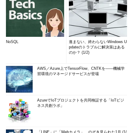
NoSQL
進まない、終わらないWindows U
pdateのトラブルに解決策はある
のか？ (1/2)
AWS／Azure上でTensorFlow、CNTKを――機械学
習環境のマネージドサービスが登場
AzureでIoTプロジェクトを共同検証する「IoTビジ
ネス共創ラボ」
「LINE」に「Webカメラ」、のぞき見られた1月 (1/