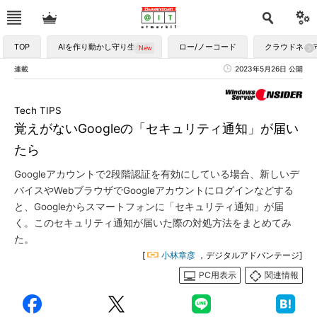
TOP
AIを作り動かし守り生かす
ロー/ノーコード
クラウドネイ
連載
2023年5月26日 公開
Tech TIPS
覚えがないGoogleの「セキュリティ通知」が届い
たら
Googleアカウントで2段階認証を有効にしている場合、新しいデ
バイスやWebブラウザでGoogleアカウントにログインなどする
と、Googleからスマートフォンに「セキュリティ通知」が届
く。このセキュリティ通知が届いた際の対処方法をまとめてみ
た。
[
小林章彦
，デジタルアドバンテージ]
PC用表示
関連情報