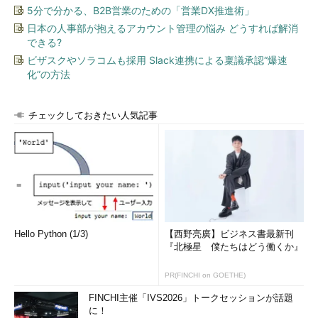
5分で分かる、B2B営業のための「営業DX推進術」
日本の人事部が抱えるアカウント管理の悩み どうすれば解消
できる?
ビザスクやソラコムも採用 Slack連携による稟議承認“爆速
化”の方法
チェックしておきたい人気記事
Hello Python (1/3)
【西野亮廣】ビジネス書最新刊
『北極星 僕たちはどう働くか』
PR(FINCHI on GOETHE)
FINCHI主催「IVS2026」トークセッションが話題
に！