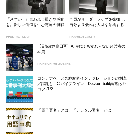
「さすが」と言われる驚きや感動
全員がリーダーシップを発揮し、
を。新しい価値を生む電通の挑戦
自分より優れた人財を育成する
PR(dentsu Japan)
PR(dentsu Japan)
【見城徹×藤田晋】AI時代でも変わらない経営者の
本質
PR(FINCHI on GOETHE)
コンテナベースの継続的インテグレーションの利点
／課題と、CIパイプライン、Docker Build高速化の
コツ (1/2...
「電子署名」とは、「デジタル署名」とは