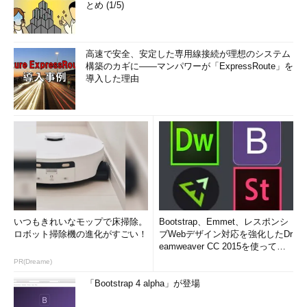
とめ (1/5)
高速で安全、安定した専用線接続が理想のシステム
構築のカギに――マンパワーが「ExpressRoute」を
導入した理由
いつもきれいなモップで床掃除。
Bootstrap、Emmet、レスポンシ
ロボット掃除機の進化がすごい！
ブWebデザイン対応を強化したDr
eamweaver CC 2015を使って
み...
PR(Dreame)
「Bootstrap 4 alpha」が登場