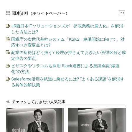
関連資料（ホワイトペーパー）
PR
JR西日本ITソリューションズが「監視業務の属人化」を解消
した方法とは?
国税庁の次世代基幹システム「KSK2」稼働開始に向けて、対
応すべき変更点とは?
副業の所得はどう扱う? 経理が押さえておきたい所得区分と確
定申告の要点
ビザスクやソラコムも採用 Slack連携による稟議承認“爆速
化”の方法
Salesforce活用を軌道に乗せるには? “よくある課題”を解消す
る具体的解決策
チェックしておきたい人気記事