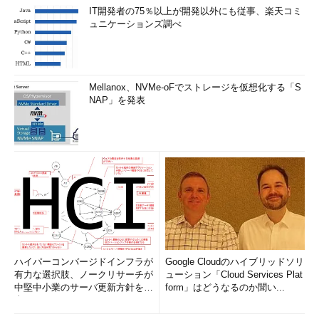
IT開発者の75％以上が開発以外にも従事、楽天コミ
ュニケーションズ調べ
Mellanox、NVMe-oFでストレージを仮想化する「S
NAP」を発表
ハイパーコンバージドインフラが
Google Cloudのハイブリッドソリ
有力な選択肢、ノークリサーチが
ューション「Cloud Services Plat
中堅中小業のサーバ更新方針を調
form」はどうなるのか聞い...
査