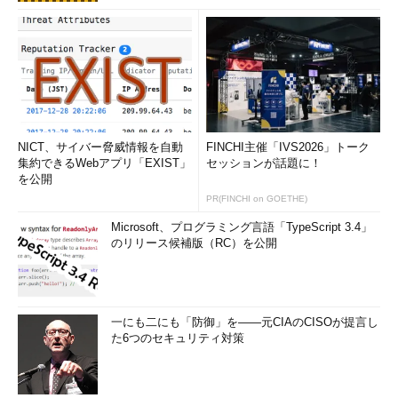
NICT、サイバー脅威情報を自動
FINCHI主催「IVS2026」トーク
集約できるWebアプリ「EXIST」
セッションが話題に！
を公開
PR(FINCHI on GOETHE)
Microsoft、プログラミング言語「TypeScript 3.4」
のリリース候補版（RC）を公開
一にも二にも「防御」を――元CIAのCISOが提言し
た6つのセキュリティ対策