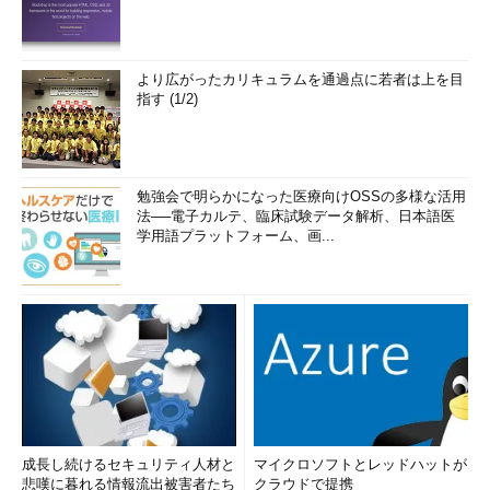
より広がったカリキュラムを通過点に若者は上を目
指す (1/2)
勉強会で明らかになった医療向けOSSの多様な活用
法──電子カルテ、臨床試験データ解析、日本語医
学用語プラットフォーム、画...
成長し続けるセキュリティ人材と
マイクロソフトとレッドハットが
悲嘆に暮れる情報流出被害者たち
クラウドで提携