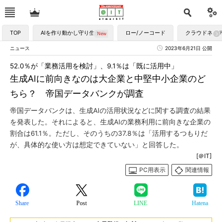
TOP
AIを作り動かし守り生かす
ロー/ノーコード
クラウドネイ
ニュース
2023年6月21日 公開
52.0％が「業務活用を検討」、9.1％は「既に活用中」
生成AIに前向きなのは大企業と中堅中小企業のど
ちら？ 帝国データバンクが調査
帝国データバンクは、生成AIの活用状況などに関する調査の結果
を発表した。それによると、生成AIの業務利用に前向きな企業の
割合は61.1％。ただし、そのうちの37.8％は「活用するつもりだ
が、具体的な使い方は想定できていない」と回答した。
[＠IT]
PC用表示
関連情報
Share
Post
LINE
Hatena