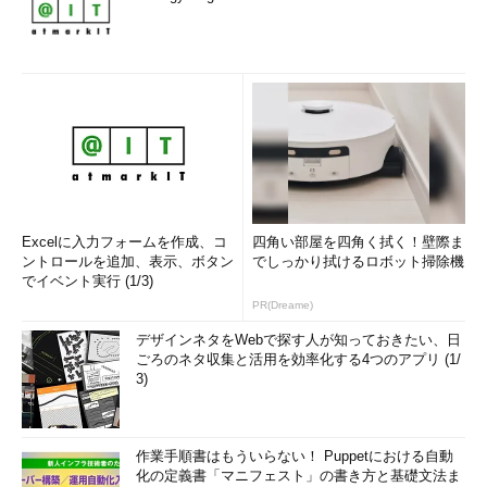
Excelに入力フォームを作成、コ
四角い部屋を四角く拭く！壁際ま
ントロールを追加、表示、ボタン
でしっかり拭けるロボット掃除機
でイベント実行 (1/3)
PR(Dreame)
デザインネタをWebで探す人が知っておきたい、日
ごろのネタ収集と活用を効率化する4つのアプリ (1/
3)
作業手順書はもういらない！ Puppetにおける自動
化の定義書「マニフェスト」の書き方と基礎文法ま