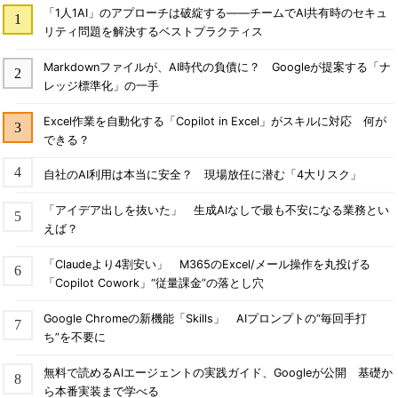
「1人1AI」のアプローチは破綻する――チームでAI共有時のセキュ
リティ問題を解決するベストプラクティス
Markdownファイルが、AI時代の負債に？ Googleが提案する「ナ
レッジ標準化」の一手
Excel作業を自動化する「Copilot in Excel」がスキルに対応 何が
できる？
自社のAI利用は本当に安全？ 現場放任に潜む「4大リスク」
「アイデア出しを抜いた」 生成AIなしで最も不安になる業務とい
えば？
「Claudeより4割安い」 M365のExcel/メール操作を丸投げる
「Copilot Cowork」“従量課金”の落とし穴
Google Chromeの新機能「Skills」 AIプロンプトの“毎回手打
ち”を不要に
無料で読めるAIエージェントの実践ガイド、Googleが公開 基礎か
ら本番実装まで学べる