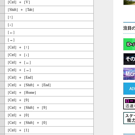
［Ctrl］＋［V］
［Shift］＋［Tab］
［↑］
［↓］
注目
［←］
［→］
［Ctrl］＋［↑］
［Ctrl］＋［↓］
［Ctrl］＋［←］
［Ctrl］＋［→］
［Ctrl］＋［End］
［Ctrl］＋［Shift］＋［End］
［Ctrl］＋［Home］
［Ctrl］＋［9］
［Ctrl］＋［Shift］＋［9］
［Ctrl］＋［0］
［Ctrl］＋［Shift］＋［0］
［Ctrl］＋［1］