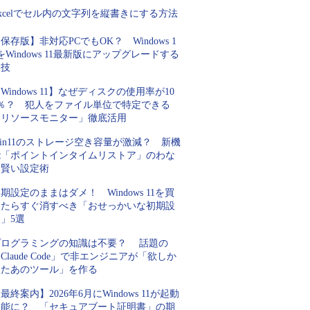
xcelでセル内の文字列を縦書きにする方法
保存版】非対応PCでもOK？ Windows 1
をWindows 11最新版にアップグレードする
裏技
Windows 11】なぜディスクの使用率が10
0％？ 犯人をファイル単位で特定できる
「リソースモニター」徹底活用
in11のストレージ空き容量が激減？ 新機
能「ポイントインタイムリストア」のわな
と賢い設定術
期設定のままはダメ！ Windows 11を買
ったらすぐ消すべき「おせっかいな初期設
」5選
プログラミングの知識は不要？ 話題の
Claude Code」で非エンジニアが「欲しか
ったあのツール」を作る
最終案内】2026年6月にWindows 11が起動
不能に？ 「セキュアブート証明書」の期