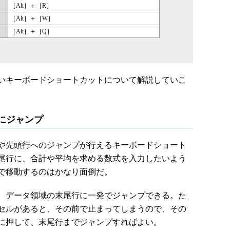
［Alt］＋［R］
［Alt］＋［W］
［Alt］＋［Q］
いキーボードショートカットについて解説していこ
行にジャンプ
や先頭行へのジャンプが行えるキーボードショート
尾行に、合計や平均を求める数式を入力したいよう
で移動するのはかなり面倒だ。
ば、データ領域の末尾行に一発でジャンプできる。た
セルがあると、その前で止まってしまうので、その
さらに押して、末尾行までジャンプすればよい。