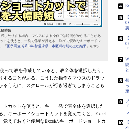
E
【
0
大幅時短
を選択したりする場合、マウスによる操作では時間がかかることがあ
【
トを使うと、一発で作業が行える。Excelで便利なキーボードシ
、「
国勢調査 令和2年 都道府県・市区町村別の主な結果
」をサン
W
セル）」を使って表を作成していると、表全体を選択したり、
りすることがある。こうした操作をマウスのドラッ
初
かるうえに、スクロールが行き過ぎてしまうことも
定
ートカットを使うと、キー一発で表全体を選択した
「
。キーボードショートカットを覚えてくと、Excel
覚えておくと便利なExcelのキーボードショートカ
【