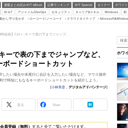
連載まとめ読み＠IT eBook
記事ランキング
＠IT Special
セミナー
ホワイト
AI IoT
アジャイル/DevOps
セキュリティ
キャリア&スキル
Windows
初
り動かし守り生かす
ローコード/ノーコード
クラウドネイティブ
Microsoft&Windo
Server & Storage
HTML5 + UX
cel時短術】Ctrl＋↓キーで表の下までジャンプ...
Smart & Social
Coding Edge
rl＋↓キーで表の下までジャンプなど、
ホワ
Java Agile
ーボードショートカット
Database Expert
きな表を選択したい場合や末尾行に合計を入力したい場合など、マウス操作
Linux ＆ OSS
利で時短にもなるキーボードショートカットを紹介しよう。
Master of IP Networ
[
小林章彦
，
デジタルアドバンテージ
]
Security & Trust
見る
Share
Test & Tools
Insider.NET
ブログ
会員登録（無料）
すると全てご覧いただけます。