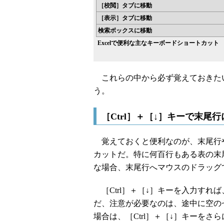
［校閲］タブに移動
［表示］タブに移動
検索ボックスに移動
Excelで便利な主なキーボードショートカット
これらの中から必ず覚えておきた
う。
［Ctrl］＋［↓］キーで末尾
覚えておくと便利なのが、末尾行
カットだ。特に何百行もある表の末
な場合、末尾行へマウスのドラッグ
［Ctrl］＋［↓］キーを入力すれ
だ、注意が必要なのは、途中に空の
場合は、［Ctrl］＋［↓］キーを