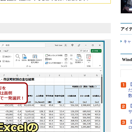
アイ
キャ
Wind
【
だ
【
【