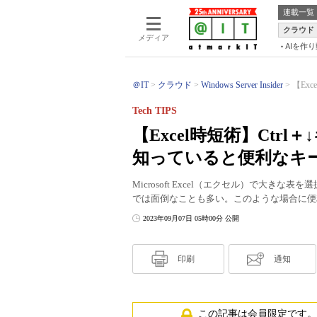
連載一覧
クラウド
メディア
AIを作
＠IT
クラウド
Windows Server Insider
【Ex
Tech TIPS
【Excel時短術】Ct
知っていると便利なキ
Microsoft Excel（エクセル）で大
では面倒なことも多い。このような場合に便
2023年09月07日 05時00分 公開
印刷
通知
この記事は会員限定です。