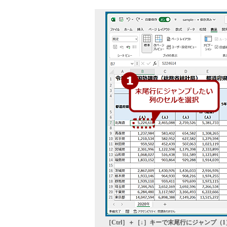
［Ctrl］＋［↓］キーで末尾行にジャンプ（1