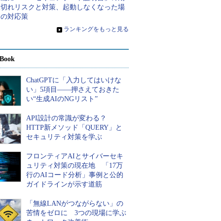
限切れリスクと対策、起動しなくなった場
合の対応策
»
ランキングをもっと見る
Book
ChatGPTに「入力してはいけな
い」5項目――押さえておきた
い“生成AIのNGリスト”
API設計の常識が変わる？
HTTP新メソッド「QUERY」と
セキュリティ対策を学ぶ
フロンティアAIとサイバーセキ
ュリティ対策の現在地 「17万
行のAIコード分析」事例と公的
ガイドラインが示す道筋
「無線LANがつながらない」の
苦情をゼロに 3つの現場に学ぶ