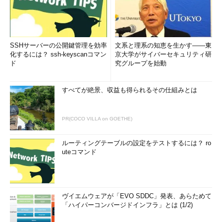
SSHサーバーの公開鍵管理を効率
文系と理系の知恵を生かす――東
化するには？ ssh-keyscanコマン
京大学がサイバーセキュリティ研
ド
究グループを始動
すべてが絶景、収益も得られるその仕組みとは
PR(COCO VILLA on GOETHE)
ルーティングテーブルの設定をテストするには？ ro
uteコマンド
ヴイエムウェアが「EVO SDDC」発表、あらためて
「ハイパーコンバージドインフラ」とは (1/2)