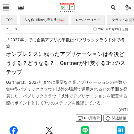
TOP
AIを作り動かし守り生かす
ロー/ノーコード
クラウドネイ
ニュース
2023年11月13日 公開
「2027年までに企業アプリの半数はパブリッククラウド外で構
築」
オンプレミスに残ったアプリケーションは今後ど
うする？どうなる？ Gartnerが推奨する3つのス
テップ
Gartnerは、2027年までに重要な企業アプリケーションの半数が
集中型パブリッククラウド以外の場所で運用されるとの予測を発
表した。パブリッククラウド以外でアプリケーションを配置する
際のポイントとして3つのステップを推奨している。
[＠IT]
PC用表示
関連情報