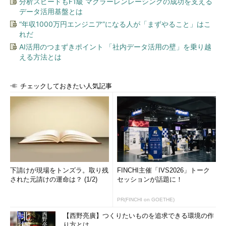
分析スピードもF1級 マクラーレンレーシングの成功を支える
データ活用基盤とは
“年収1000万円エンジニア”になる人が「まずやること」はこ
れだ
AI活用のつまずきポイント 「社内データ活用の壁」を乗り越
える方法とは
チェックしておきたい人気記事
下請けが現場をトンズラ。取り残
FINCHI主催「IVS2026」トーク
された元請けの運命は？ (1/2)
セッションが話題に！
PR(FINCHI on GOETHE)
【西野亮廣】つくりたいものを追求できる環境の作
り方とは