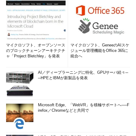
マイクロソフト、オープンソース
マイクロソフト、GeneeのAIスケ
のブロックチェーンアーキテクチ
ジュール管理機能をOffice 365に
ャ「Project Bletchley」を発表
統合へ
AI／ディープラーニングに特化、GPUサーバ続々─
─HPEとIBMが新製品を発表
Microsoft Edge、「WebVR」を積極サポートへ──F
irefox／Chromeなどと共同で