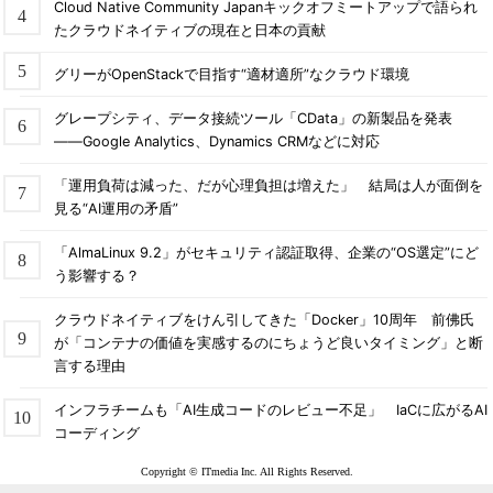
Cloud Native Community Japanキックオフミートアップで語られ
たクラウドネイティブの現在と日本の貢献
グリーがOpenStackで目指す“適材適所”なクラウド環境
グレープシティ、データ接続ツール「CData」の新製品を発表
――Google Analytics、Dynamics CRMなどに対応
「運用負荷は減った、だが心理負担は増えた」 結局は人が面倒を
見る“AI運用の矛盾”
「AlmaLinux 9.2」がセキュリティ認証取得、企業の“OS選定”にど
う影響する？
クラウドネイティブをけん引してきた「Docker」10周年 前佛氏
が「コンテナの価値を実感するのにちょうど良いタイミング」と断
言する理由
インフラチームも「AI生成コードのレビュー不足」 IaCに広がるAI
コーディング
Copyright © ITmedia Inc. All Rights Reserved.