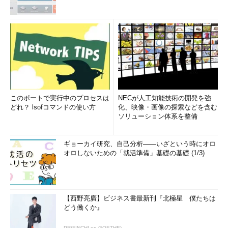
このポートで実行中のプロセスは
NECが人工知能技術の開発を強
どれ？ lsofコマンドの使い方
化、映像・画像の探索などを含む
ソリューション体系を整備
ギョーカイ研究、自己分析――いざという時にオロ
オロしないための「就活準備」基礎の基礎 (1/3)
【西野亮廣】ビジネス書最新刊『北極星 僕たちは
どう働くか』
PR(FINCHI on GOETHE)