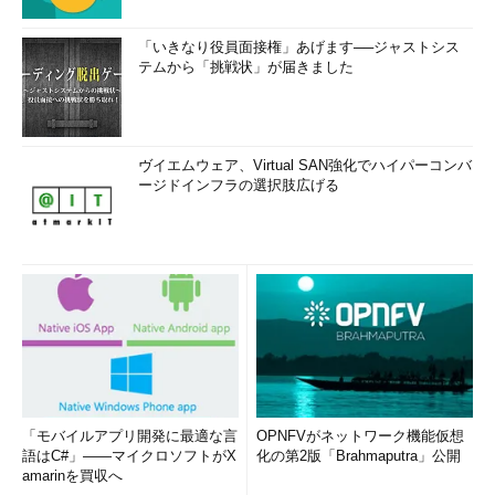
「いきなり役員面接権」あげます──ジャストシス
テムから「挑戦状」が届きました
ヴイエムウェア、Virtual SAN強化でハイパーコンバ
ージドインフラの選択肢広げる
「モバイルアプリ開発に最適な言
OPNFVがネットワーク機能仮想
語はC#」――マイクロソフトがX
化の第2版「Brahmaputra」公開
amarinを買収へ