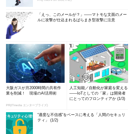
「えっ、このメールが？」――マトモな文面のメー
ルに攻撃が仕込まれるばらまき型攻撃に注意
大阪ガスが月2000時間の共有作
人工知能／自動化が家庭を変える
業を削減！ 現場のAI活用術
――IoTとしての「家」は開発者
にとってのフロンティアか (1/3)
PR(ITmedia エンタープライズ)
“適度な不信感”をベースに考える「人間のセキュリ
ティ」 (1/2)