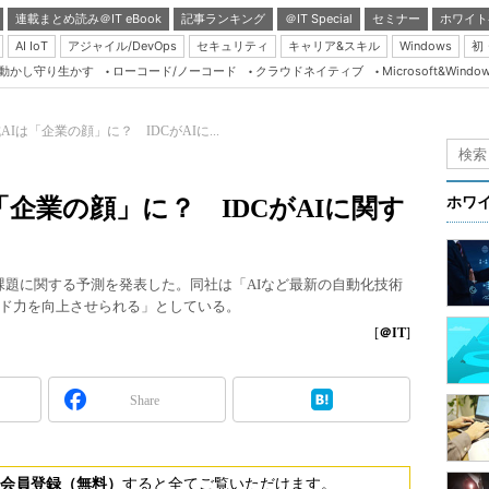
連載まとめ読み＠IT eBook
記事ランキング
＠IT Special
セミナー
ホワイト
AI IoT
アジャイル/DevOps
セキュリティ
キャリア&スキル
Windows
初
り動かし守り生かす
ローコード/ノーコード
クラウドネイティブ
Microsoft&Windo
Server & Storage
HTML5 + UX
AIは「企業の顔」に？ IDCがAIに...
Smart & Social
Coding Edge
は「企業の顔」に？ IDCがAIに関す
ホワ
Java Agile
Database Expert
り組みや課題に関する予測を発表した。同社は「AIなど最新の自動化技術
Linux ＆ OSS
ド力を向上させられる」としている。
Master of IP Networ
[
＠IT
]
Security & Trust
Share
Test & Tools
Insider.NET
ブログ
会員登録（無料）
すると全てご覧いただけます。