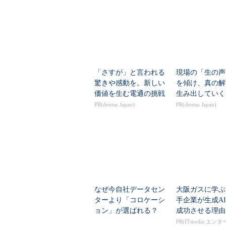
「さすが」と言われる
現場の「生の声
驚きや感動を。新しい
を傾け、真の解
価値を生む電通の挑戦
生み出していく
PR(dentsu Japan)
PR(dentsu Japan)
なぜ今自社データセン
大阪ガスに学ぶ
ターより「コロケーシ
手企業が生成A
ョン」が選ばれる？
成功させる理由
その切実な事情
PR(ITmedia エン