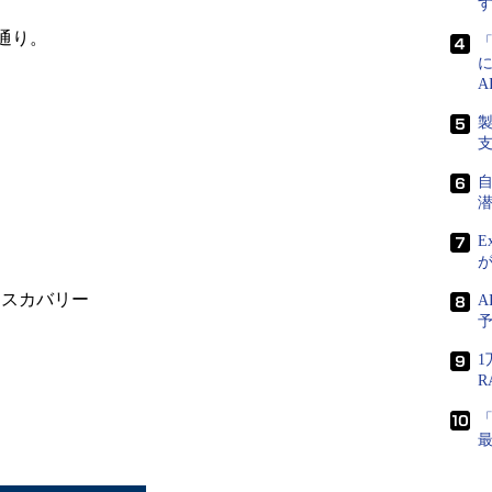
通り。
E
ィスカバリー
A
1