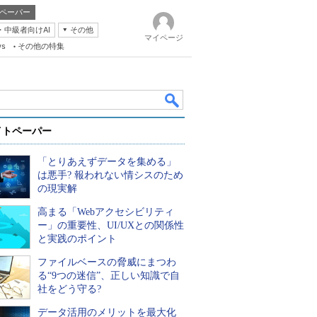
ペーパー
・中級者向けAI
その他
マイページ
ws
その他の特集
イトペーパー
「とりあえずデータを集める」
は悪手? 報われない情シスのため
の現実解
高まる「Webアクセシビリティ
k
ー」の重要性、UI/UXとの関係性
と実践のポイント
ファイルベースの脅威にまつわ
る“9つの迷信”、正しい知識で自
社をどう守る?
データ活用のメリットを最大化