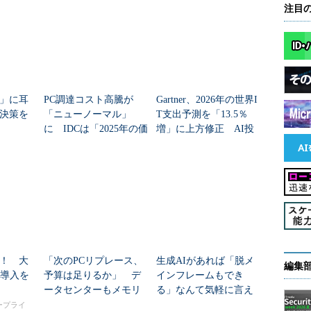
注目
」に耳
PC調達コスト高騰が
Gartner、2026年の世界I
決策を
「ニューノーマル」
T支出予測を「13.5％
に IDCは「2025年の価
増」に上方修正 AI投
格水準に戻ることはな
資で広がる「分野間の
い」と予測
成長差」
！ 大
「次のPCリプレース、
生成AIがあれば「脱メ
編集
I導入を
予算は足りるか」 デ
インフレームもでき
ータセンターもメモリ
る」なんて気軽に言え
価格もAI需要で様変わ
るのは今のうち？
タープライ