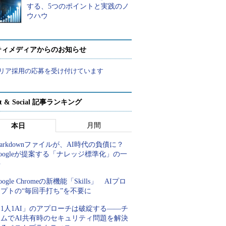
する、5つのポイントと実践のノ
ウハウ
ティメディアからのお知らせ
リア採用の応募を受け付けています
rt & Social 記事ランキング
月間
本日
arkdownファイルが、AI時代の負債に？
oogleが提案する「ナレッジ標準化」の一
手
oogle Chromeの新機能「Skills」 AIプロ
プトの“毎回手打ち”を不要に
1人1AI」のアプローチは破綻する――チ
ームでAI共有時のセキュリティ問題を解決