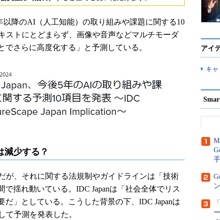
、2024年以降のAI（人工知能）の取り組みや課題に関する10
テキストにとどまらず、画像や音声などマルチモーダ
とでさらに高度化する」と予測している。
アイ
キャ
Sma
M
G
クは減少する？
だが、それに関する法規制やガイドラインは「技術
G
ン
揺れ動いている。IDC Japanは「社会全体でリス
」としている。こうした背景の下、IDC Japanは
「
関して予測を発表した。