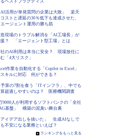
するベストプラクティス
「AI活用が単発質問の企業は大敗」 楽天
にコストと遅延の30％低下も達成させた、
AIエージェント運用の勝ち筋
製造現場のトラブル解消を「AI工場長」が
支援？ 「エージェント型工場」とは
自社のAI利用は本当に安全？ 現場放任に
潜む「4大リスク」
xcel作業を自動化する「Copilot in Excel」
がスキルに対応 何ができる？
I予算の7割を食う「ITインフラ」、中でも
予算超過しやすいのは？ 医療機関調査
万9000人が利用するソフトバンクの「全社
RAG基盤」 構築の泥臭い舞台裏
「アイデア出しを抜いた」 生成AIなしで
最も不安になる業務といえば？
»
ランキングをもっと見る