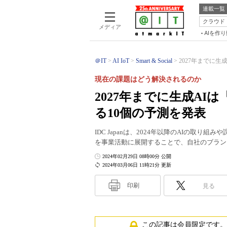
連載一覧
クラウド
メディア
AIを作
＠IT
AI IoT
Smart & Social
2027年までに生成
現在の課題はどう解決されるのか
2027年までに生成AI
る10個の予測を発表
IDC Japanは、2024年以降のAIの取
を事業活動に展開することで、自社のブラン
2024年02月29日 08時00分 公開
2024年03月06日 11時21分 更新
印刷
見る
この記事は会員限定です。