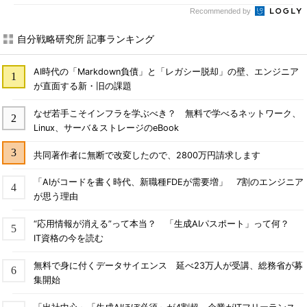
Recommended by
自分戦略研究所 記事ランキング
AI時代の「Markdown負債」と「レガシー脱却」の壁、エンジニア
が直面する新・旧の課題
なぜ若手こそインフラを学ぶべき？ 無料で学べるネットワーク、
Linux、サーバ＆ストレージのeBook
共同著作者に無断で改変したので、2800万円請求します
「AIがコードを書く時代、新職種FDEが需要増」 7割のエンジニア
が思う理由
“応用情報が消える”って本当？ 「生成AIパスポート」って何？
IT資格の今を読む
無料で身に付くデータサイエンス 延べ23万人が受講、総務省が募
集開始