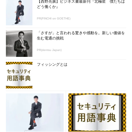
【西野亮廣】ビジネス書最新刊『北極星 僕たちは
どう働くか』
PR(FINCHI on GOETHE)
「さすが」と言われる驚きや感動を。新しい価値を
生む電通の挑戦
PR(dentsu Japan)
フィッシングとは