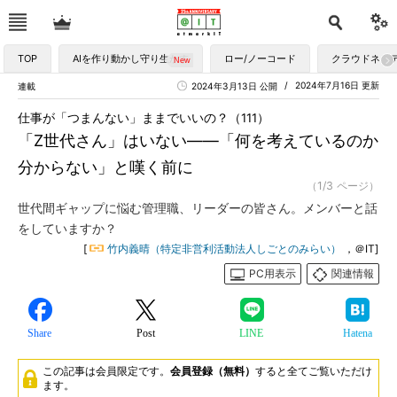
TOP
AIを作り動かし守り生かす
ロー/ノーコード
クラウドネイ
2024年7月16日 更新
連載
2024年3月13日 公開
仕事が「つまんない」ままでいいの？（111）
「Z世代さん」はいない――「何を考えているのか
分からない」と嘆く前に
（1/3 ページ）
世代間ギャップに悩む管理職、リーダーの皆さん。メンバーと話
をしていますか？
[
竹内義晴（特定非営利活動法人しごとのみらい）
，＠IT]
PC用表示
関連情報
Share
Post
LINE
Hatena
この記事は会員限定です。
会員登録（無料）
すると全てご覧いただけ
ます。