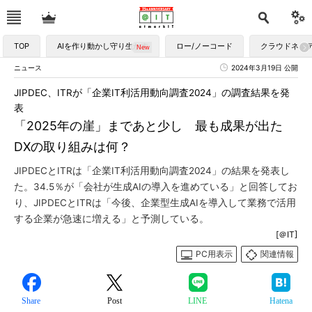
TOP
AIを作り動かし守り生かす
ロー/ノーコード
クラウドネイ
ニュース
2024年3月19日 公開
JIPDEC、ITRが「企業IT利活用動向調査2024」の調査結果を発
表
「2025年の崖」まであと少し 最も成果が出た
DXの取り組みは何？
JIPDECとITRは「企業IT利活用動向調査2024」の結果を発表し
た。34.5％が「会社が生成AIの導入を進めている」と回答してお
り、JIPDECとITRは「今後、企業型生成AIを導入して業務で活用
する企業が急速に増える」と予測している。
[＠IT]
PC用表示
関連情報
Share
Post
LINE
Hatena