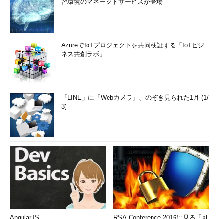
習環境のマネージドサービスが登場
AzureでIoTプロジェクトを共同検証する「IoTビジ
ネス共創ラボ」
「LINE」に「Webカメラ」、のぞき見られた1月 (1/
3)
AngularJS
RSA Conference 2016に見る「可