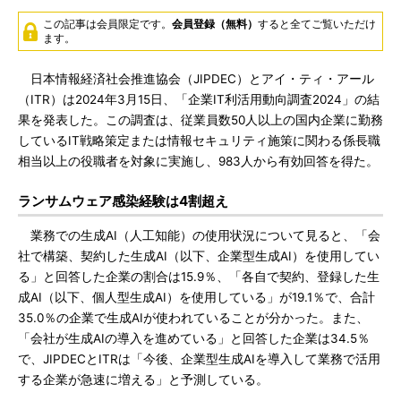
この記事は会員限定です。
会員登録（無料）
すると全てご覧いただけ
ます。
日本情報経済社会推進協会（JIPDEC）とアイ・ティ・アール
（ITR）は2024年3月15日、「企業IT利活用動向調査2024」の結
果を発表した。この調査は、従業員数50人以上の国内企業に勤務
しているIT戦略策定または情報セキュリティ施策に関わる係長職
相当以上の役職者を対象に実施し、983人から有効回答を得た。
ランサムウェア感染経験は4割超え
業務での生成AI（人工知能）の使用状況について見ると、「会
社で構築、契約した生成AI（以下、企業型生成AI）を使用してい
る」と回答した企業の割合は15.9％、「各自で契約、登録した生
成AI（以下、個人型生成AI）を使用している」が19.1％で、合計
35.0％の企業で生成AIが使われていることが分かった。また、
「会社が生成AIの導入を進めている」と回答した企業は34.5％
で、JIPDECとITRは「今後、企業型生成AIを導入して業務で活用
する企業が急速に増える」と予測している。