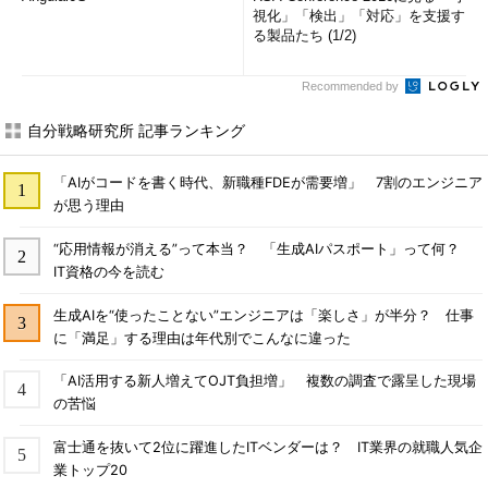
視化」「検出」「対応」を支援す
る製品たち (1/2)
Recommended by
自分戦略研究所 記事ランキング
「AIがコードを書く時代、新職種FDEが需要増」 7割のエンジニア
が思う理由
“応用情報が消える”って本当？ 「生成AIパスポート」って何？
IT資格の今を読む
生成AIを“使ったことない”エンジニアは「楽しさ」が半分？ 仕事
に「満足」する理由は年代別でこんなに違った
「AI活用する新人増えてOJT負担増」 複数の調査で露呈した現場
の苦悩
富士通を抜いて2位に躍進したITベンダーは？ IT業界の就職人気企
業トップ20