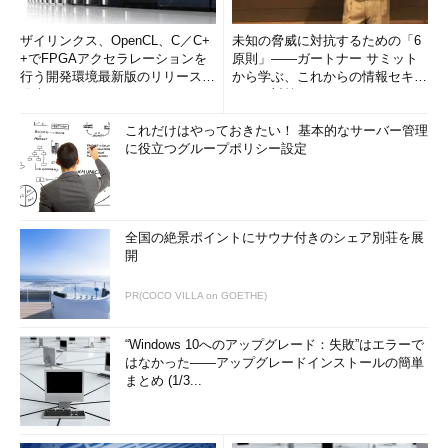
ザイリンクス、OpenCL、C／C+
未知の脅威に対抗するための「6
+でFPGAアクセラレーションを
原則」――ガートナー サミット
行う開発環境最新版のリリースを
から学ぶ、これからの情報セキュ
発表
リティ対策
これだけはやっておきたい！ 基本的なサーバー管理
に役立つグループポリシー設定
全国の絶景ポイントにサウナ付きのシェア別荘を展
開
PR(COCO VILLA on GOETHE)
“Windows 10へのアップグレード：失敗”はエラーで
はなかった――アップグレードインストールの簡単
まとめ (1/3...