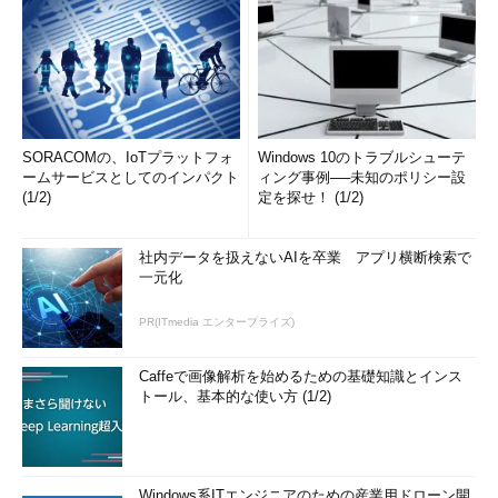
SORACOMの、IoTプラットフォ
Windows 10のトラブルシューテ
ームサービスとしてのインパクト
ィング事例──未知のポリシー設
(1/2)
定を探せ！ (1/2)
社内データを扱えないAIを卒業 アプリ横断検索で
一元化
PR(ITmedia エンタープライズ)
Caffeで画像解析を始めるための基礎知識とインス
トール、基本的な使い方 (1/2)
Windows系ITエンジニアのための産業用ドローン開