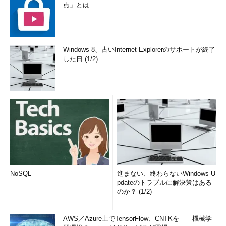
点」とは
Windows 8、古いInternet Explorerのサポートが終了
した日 (1/2)
NoSQL
進まない、終わらないWindows U
pdateのトラブルに解決策はある
のか？ (1/2)
AWS／Azure上でTensorFlow、CNTKを――機械学