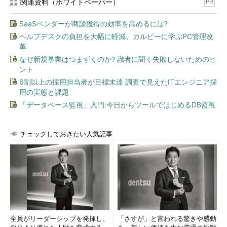
関連資料（ホワイトペーパー）
PR
SaaSベンダーが商談獲得の効率を高めるには?
ヘルプデスクの負担を大幅に軽減、カルビーに学ぶPC管理改
革
なぜ新規事業はつまずくのか? 識者に聞く失敗しないためのヒ
ント
6割以上の採用担当者が目標未達 調査で見えたITエンジニア採
用の実態と課題
「データベース監視」入門:今日からツールではじめるDB監視
チェックしておきたい人気記事
全員がリーダーシップを発揮し、
「さすが」と言われる驚きや感動