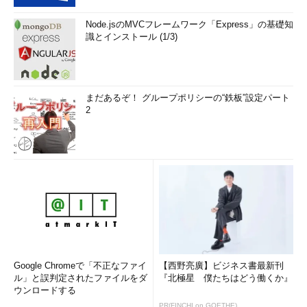
Node.jsのMVCフレームワーク「Express」の基礎知
識とインストール (1/3)
まだあるぞ！ グループポリシーの“鉄板”設定パート
2
Google Chromeで「不正なファイ
【西野亮廣】ビジネス書最新刊
ル」と誤判定されたファイルをダ
『北極星 僕たちはどう働くか』
ウンロードする
PR(FINCHI on GOETHE)