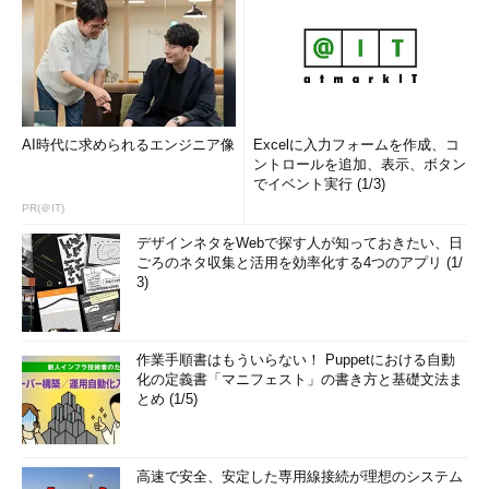
●生成したカスタムロールを確認する
生成したカスタムロールをAzure CLIで確認するには、「
az
role definition list
」コマンドを以下のように実行する。
AI時代に求められるエンジニア像
Excelに入力フォームを作成、コ
ントロールを追加、表示、ボタン
az role definition list --custom-role-only
でイベント実行 (1/3)
PR(＠IT)
デザインネタをWebで探す人が知っておきたい、日
前述のロールIDは「
name
」に出力されるはずだ。
ごろのネタ収集と活用を効率化する4つのアプリ (1/
3)
Azureポータルの場合は、以下のようにサブスクリプションの
「
アクセス制御（IAM）
」ページで確認できる。
作業手順書はもういらない！ Puppetにおける自動
化の定義書「マニフェスト」の書き方と基礎文法ま
とめ (1/5)
高速で安全、安定した専用線接続が理想のシステム