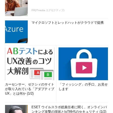
アカウントに割り当てる「
roleassign.bicep
」という2つのテン
プレートファイルに分割して例示している。
PR(ITmedia エグゼクティブ)
マイクロソフトとレッドハットがクラウドで提携
// ファイル： main.bicep
param
automationAccountName
string
// Automationアカ
ウント名
param
location
string
=
resourceGroup
().
location
param
publicNetworkAccess
bool
=
true
// パブリックネッ
トワークからのアクセスの可否
param
disableLocalAuth
bool
=
false
// ローカル認証の可否
var
identity
= {
type
:
'SystemAssigned'
// マネージドID： システム割り当
て
カーセンサー、ゼクシィのサイト
「フィッシング」の手口、お見せ
}
が取り入れている「アダプティブ
します
UX」とは何か (1/2)
var
sku
= {
name
:
'Basic'
// SKU： Basic
}
ESET ウイルスラボ総責任者に聞く、オンラインバ
var
encryption
= {
ンキング攻撃の現状とIoT時代のセキュリティ (1/2)