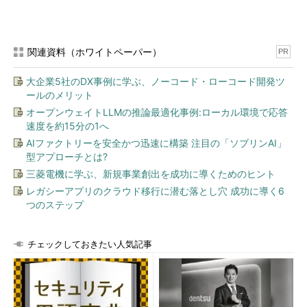
カスタムロールはサブスクリプション内ならどのリソースでも
利用できるように生成する（他のサブスクリプションからは利用
できない）。
関連資料（ホワイトペーパー）
PR
一方、実際に操作するVMは特定のリソースグループ内だけに
大企業5社のDX事例に学ぶ、ノーコード・ローコード開発ツ
制限する（上図では「
リソースグループA
」内のVMのみ操作可
ールのメリット
能）。無制限、すなわちサブスクリプション内の全VMを操作で
オープンウェイトLLMの推論最適化事例:ローカル環境で応答
きるようにすると、誤って別のプロジェクトのVMを止めてしま
速度を約15分の1へ
った、といった事故が生じかねないからだ。
AIファクトリーを安全かつ迅速に構築 注目の「ソブリンAI」
型アプローチとは?
さて、以下では説明を簡単にするために、操作対象のVMはデ
三菱電機に学ぶ、新規事業創出を成功に導くためのヒント
プロイ済みとする。また、各リソースを生成する前に、「
az
レガシーアプリのクラウド移行に潜む落とし穴 成功に導く6
account set
」コマンドを以下のように実行して、デフォルトの
つのステップ
サブスクリプションを適切に選択しておく。
チェックしておきたい人気記事
az account set -s
＜サブスクリプション名＞
掲載しているAzure CLIのコマンドラインは、Windows OSの