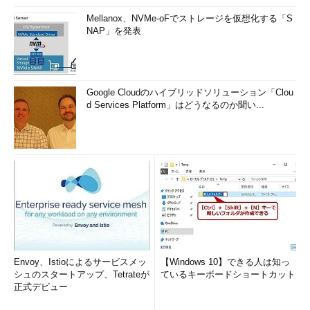
permissions
:
permissions
Mellanox、NVMe-oFでストレージを仮想化する「S
type
:
roleType
NAP」を発表
}
}
Google Cloudのハイブリッドソリューション「Clou
// 定義したロールのIDを出力（割り当て時に利用）
d Services Platform」はどうなるのか聞い...
output
definedRoleId
string
=
roleDefine
.
name
【Bicep】カスタムロールを作成する（roledefine.bicep）
※Microsoftのレファレンス：
Microsoft.Authorization roleDefinitions
、
targetScope
、
guid()
、
アクセス許可の名称
「
targetScope = 'subscription'
」は、スコープをサブスクリ
プションにする、すなわちサブスクリプションに対してリソース
（カスタムロール）をデプロイすることを意味する。
Envoy、Istioによるサービスメッ
【Windows 10】できる人は知っ
アクセス許可はパラメーター「
actions
」の配列に列挙する。
シュのスタートアップ、Tetrateが
ているキーボードショートカット
「
Microsoft.
」から始まる各アクセス許可の名称については、
正式デビュー
Microsoft Learn「
Azure のアクセス許可
」にレファレンスが掲