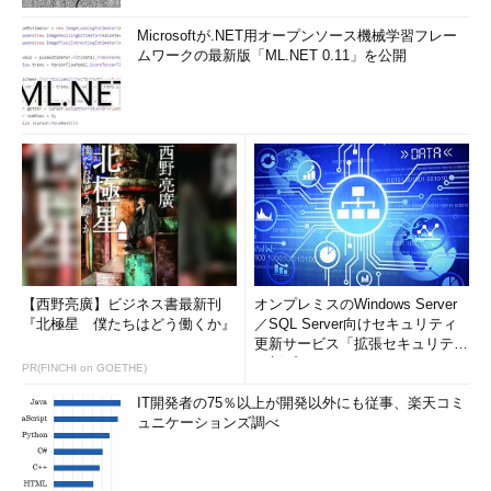
]
Microsoftが.NET用オープンソース機械学習フレー
ムワークの最新版「ML.NET 0.11」を公開
var
roleDefineScope
=
subscription
()
// デプロイ時のデフォ
ルトのサブスクリプション
var
roleDefineName
=
guid
(
roleDefineScope
.
id
,
roleName
)
// テナント間で一意なGUIDを指定
var
assignableScopes
= [
roleDefineScope
.
id
// サブスクリプション内に割り当て可
能
]
var
roleType
=
'customRole'
// カスタムロール
【西野亮廣】ビジネス書最新刊
オンプレミスのWindows Server
// 拡張機能リソース生成： ロール定義
『北極星 僕たちはどう働くか』
／SQL Server向けセキュリティ
resource
roleDefine
更新サービス「拡張セキュリティ
'Microsoft.Authorization/roleDefinitions@2022-04-01'
更新プログ...
= {
PR(FINCHI on GOETHE)
name
:
roleDefineName
IT開発者の75％以上が開発以外にも従事、楽天コミ
properties
: {
ュニケーションズ調べ
roleName
:
roleName
description
:
description
assignableScopes
:
assignableScopes