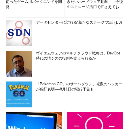
使ったゲーム用バックエンドを開
きたいハードウェア動向――今後
発
のストレージ活用で押さえておき
////////////////////////////////////////
たい3つのキーワードとは (1...
param
definedRoleId
string
// カスタムロールのロールID
データセンターに訪れる“新たなステージ”の話 (1/3)
param
roleAssignDesc
string
// このロール割り当ての説明
文
// このロール割り当てのスコープ指定
ヴイエムウェアのマルチクラウド戦略は、DevOps
param
VMsResourceGroupName
string
// 操作対象のVMが
時代の情シスの役割を支えられるか
所属するリソースグループ名
var
roleAssignScope
=
resourceGroup
(
VMsResourceGroupName
)
// VMと同じリソ
ースグループに生成
「Pokemon GO」のサーバダウン、複数のハッカー
が犯行表明──8月1日の犯行予告も
// このロールの割り当て先（ここではAutomationアカウン
ト）の指定
var
assignedPrincipalId
=
automationAccount
.
identity
.
principalId
// プリンシパルID
var
assignedPrincipalType
=
'ServicePrincipal'
// ↑のIDの
種別