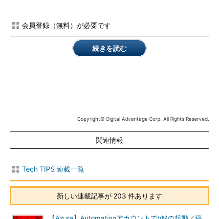
Azureのリソースを操作するには、その操作元（リソースある
いはユーザー、グループなど）に対象リソースを制御するための
会員登録（無料）が必要です
「
アクセス許可
」を与える必要がある。アクセス許可の内容は、
「
ロールベースのアクセス制御（RBAC）
」という仕組みにのっ
続きを読む
とって、あらかじめ細かく決まっている。VMなら、起動やシャ
ットダウン、割り当て解除、再起動などがそれぞれ別々のアクセ
ス許可として取り扱える。
リソース操作に必要な複数のアクセス許可をまとめてセットに
しものが「
Azureロール
」といえる。最初から用意されている
Copyright© Digital Advantage Corp. All Rights Reserved.
（組み込み済みの）Azureロールとして、「
所有者
」「
閲覧者
」
などを目にしたことがあるのではないだろうか。
関連情報
組み込み済みのロールとは別に、個々のアクセス許可を自由に
まとめられる「
カスタムロール
」も利用できる。本Tech TIPSで
Tech TIPS 連載一覧
は、VMの起動／シャットダウンなどの許可をまとめたカスタム
ロールを作成し、それをAutomationアカウントに割り当てるこ
新しい連載記事が 203 件あります
とで、AutomationによるVMの自動制御を実現する。
【Azure】AutomationアカウントでVMの起動／停