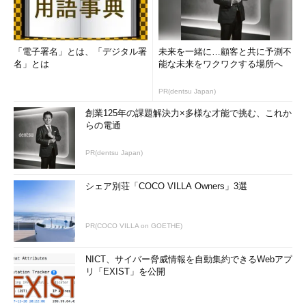
コマンドプロンプトで実行することを前提としている。
【Bicep】カスタムロールを作成する
「電子署名」とは、「デジタル署
未来を一緒に…顧客と共に予測不
ここからは、各リソースを生成するARMテンプレートについて
名」とは
能な未来をワクワクする場所へ
説明していく。
PR(dentsu Japan)
まずは、VMの起動／シャットダウンなどの許可をまとめたカ
創業125年の課題解決力×多様な才能で挑む、これか
スタムロールを作成（定義）する。その際、サブスクリプション
らの電通
レベルでカスタムロールを作成するための許可（組み込み済みの
PR(dentsu Japan)
ロールなら「
所有者
」など）が与えられているユーザーでデプロ
イすること。
シェア別荘「COCO VILLA Owners」3選
// ファイル名： roledefine.bicep
PR(COCO VILLA on GOETHE)
targetScope
=
'subscription'
// デプロイ時のデフォルトのサ
ブスクリプションレベルでロール定義
NICT、サイバー脅威情報を自動集約できるWebアプ
リ「EXIST」を公開
param
roleName
string
// このロールの名前
param
description
string
// このロールの説明文