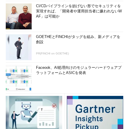
載されている。他の許可を追加する場合は、このページを参照し
CI/CDパイプラインを妨げない形でセキュリティを
ていただきたい。
実現すれば、「開発者や運用担当者に嫌われないW
AF」は可能か
パラメーター「
roleName
」で指定するカスタムロールの名前
には、スペースが含まれていてもよい。パラメーター
「
description
」の説明文についても同様だ。
GOETHEとFINCHIがタッグを組み、新メディアを
創設
上記のテンプレートでカスタムロールを生成するには、「
az
deployment sub create
PR(FINCHI on GOETHE)
」コマンドを以下のように実行する。
Faceook、AI処理向けのモジュラーハードウェアプ
az deployment sub create -l
＜リージョン名＞
-f
ラットフォームとASICを発表
roledefine.bicep -p "roleName=
＜このロールの名前＞
"
"description=
＜このロールの説明文＞
"
デプロイが完了したら、出力されたJSONの
「
properties.outputs.definedRoleId.value
」に記載の
GUID（以下、「
ロールID
」）をメモしておく。これは後ほど
Automationアカウントをデプロイする際に指定する必要があ