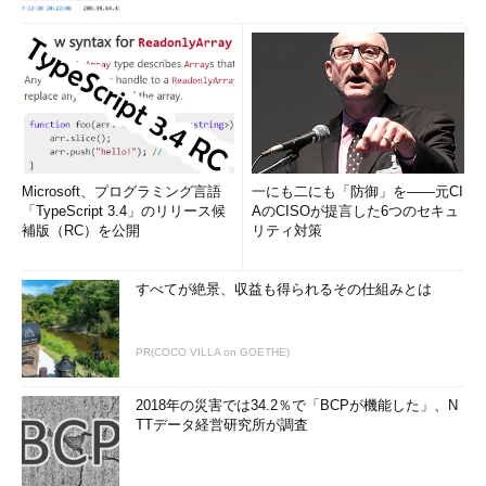
// 許可する操作の一覧
param
actions
array
= [
'Microsoft.Compute/virtualMachines/read'
// VMの情報の
読み取り
'Microsoft.Compute/virtualMachines/start/action'
// VMの
起動
Microsoft、プログラミング言語
一にも二にも「防御」を――元CI
'Microsoft.Compute/virtualMachines/deallocate/action'
//
「TypeScript 3.4」のリリース候
AのCISOが提言した6つのセキュ
VMの割り当て解除
補版（RC）を公開
リティ対策
'Microsoft.Compute/virtualMachines/powerOff/action'
//
VMのシャットダウン
すべてが絶景、収益も得られるその仕組みとは
'Microsoft.Compute/virtualMachines/restart/action'
// VM
の再起動
]
PR(COCO VILLA on GOETHE)
var
permissions
= [
{
2018年の災害では34.2％で「BCPが機能した」、N
actions
:
actions
TTデータ経営研究所が調査
notActions
: []
}