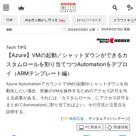
TOP
AIを作り動かし守り生かす
ロー/ノーコード
クラウドネイ
2024年5月15日 更新
連載
2024年5月8日 公開
Tech TIPS
【Azure】VMの起動／シャットダウンができるカ
スタムロールを割り当てつつAutomationをデプロ
イ（ARMテンプレート編）
Azure AutomationアカウントでVMの起動やシャットダウンを自
動化したい場合、対象のVMを操作するためのアクセス許可を与
える必要がある。それには「カスタムロール」にアクセス許可を
まとめてAutomationに割り当てればよい。その方法と注意点を
説明する。
[
島田広道
，デジタルアドバンテージ]
PC用表示
関連情報