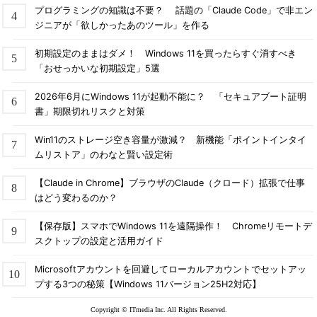
ある。そのスコープは操作対象リソース側になり、Automation
プログラミングの知識は不要？ 話題の「Claude Code」で非エン
アカウントとは異なることがよくある。その場合、ロール割り当
ジニアが「欲しかったあのツール」を作る
てとAutomationアカウントの生成は単一のテンプレートファイ
ルには記述できない（デプロイ時にエラーが生じる）。そのた
初期設定のままはダメ！ Windows 11を買ったらすぐ消すべき
め、ロール割り当ては別のテンプレート（roleassign.bicep）に
「おせっかいな初期設定」5選
記述し、main.bicepからは
モジュール
で呼び出している。
2026年6月にWindows 11が起動不能に？ 「セキュアブート証明
書」期限切れリスクと対策
Automationアカウント生成でのポイントは、
マネージドID
を
有効化して、それによって生成された「
プリンシパルID（オブジ
Win11のストレージ空き容量が激減？ 新機能「ポイントインタイ
ェクトID）
」をロールの割り当て先（モジュールのパラメーター
ムリストア」のわなと賢い設定術
「
principalId
」）として指定していることだ。上記テンプレー
トでは、手軽な「
システム割り当て
」を選んでいる（Microsoft
【Claude in Chrome】ブラウザのClaude（クロード）拡張で仕事
は「
ユーザー割り当て
」を推奨している）。
はどう変わるのか？
【保存版】スマホでWindows 11を遠隔操作！ Chromeリモートデ
カスタムロールの生成時にメモしたロールIDは、パラメーター
スクトップの設定と活用ガイド
「
definedRoleId
」に指定すること。また操作対象のVMが所属す
るリソースグループ名を、パラメーター
Microsoftアカウントを回避してローカルアカウントでセットアッ
「
VMsResourceGroupName
」に指定する必要もある。
プする3つの秘策【Windows 11バージョン25H2対応】
以下は、ロール割り当てのテンプレートである。
Copyright © ITmedia Inc. All Rights Reserved.