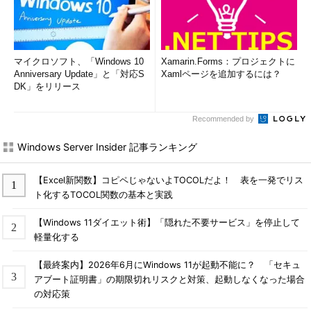
// モジュール： ロール割り当て
module
roleAssignModule
'./roleassign.bicep'
= {
name
:
'${deployment().name}-roleAssign'
マイクロソフト、「Windows 10
Xamarin.Forms：プロジェクトに
Anniversary Update」と「対応S
Xamlページを追加するには？
scope
:
roleAssignScope
DK」をリリース
params
: {
description
:
roleAssignDesc
Recommended by
definedRoleId
:
definedRoleId
principalId
:
assignedPrincipalId
Windows Server Insider 記事ランキング
principalType
:
assignedPrincipalType
}
【Excel新関数】コピペじゃないよTOCOLだよ！ 表を一発でリス
}
ト化するTOCOL関数の基本と実践
【Bicep】カスタムロールを割り当てつつAutomationアカウントを生成する
【Windows 11ダイエット術】「隠れた不要サービス」を停止して
（main.bicep）
軽量化する
※Microsoftのレファレンス：
Microsoft.Automation automationAccounts
、
module
、
deployment()
【最終案内】2026年6月にWindows 11が起動不能に？ 「セキュ
アブート証明書」の期限切れリスクと対策、起動しなくなった場合
の対応策
ロールの割り当ては、拡張機能リソースとして生成する必要が