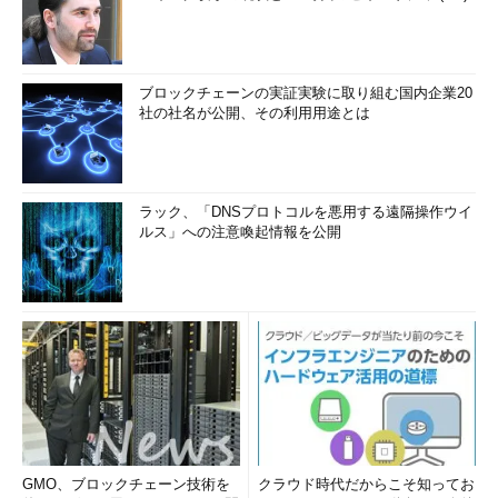
keySource
:
'Microsoft.Automation'
// 暗号化： デフォルト
のまま
identity
: {}
ブロックチェーンの実証実験に取り組む国内企業20
}
社の社名が公開、その利用用途とは
// リソース生成： Automationアカウント
resource
automationAccount
'Microsoft.Automation/automationAccounts@2023-11-01'
=
ラック、「DNSプロトコルを悪用する遠隔操作ウイ
{
ルス」への注意喚起情報を公開
name
:
automationAccountName
location
:
location
identity
:
identity
properties
: {
publicNetworkAccess
:
publicNetworkAccess
disableLocalAuth
:
disableLocalAuth
sku
:
sku
encryption
:
encryption
}
}
GMO、ブロックチェーン技術を
クラウド時代だからこそ知ってお