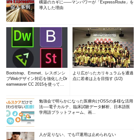
構築のカギに――マンパワーが「ExpressRoute」を
導入した理由
【ポータル】作成したカスタムロールを確認する
Bootstrap、Emmet、レスポンシ
より広がったカリキュラムを通過
ブWebデザイン対応を強化したDr
点に若者は上を目指す (1/2)
上記のように作成したカスタムロールは、以後、同じサブスク
eamweaver CC 2015を使って
み...
リプション内であれば使い回すことが可能だ。
勉強会で明らかになった医療向けOSSの多様な活用
【Bicep】カスタムロールを割り当てつつAutomationアカ
法──電子カルテ、臨床試験データ解析、日本語医
ウントを生成する
学用語プラットフォーム、画...
カスタムロールのデプロイが完了したら、Automationアカウ
ントを生成する。以下では、主にAutomationアカウントを生成
人が足りない、でもIT運用は止められない
する「
main.bicep
」と、作成したカスタムロールをAutomation