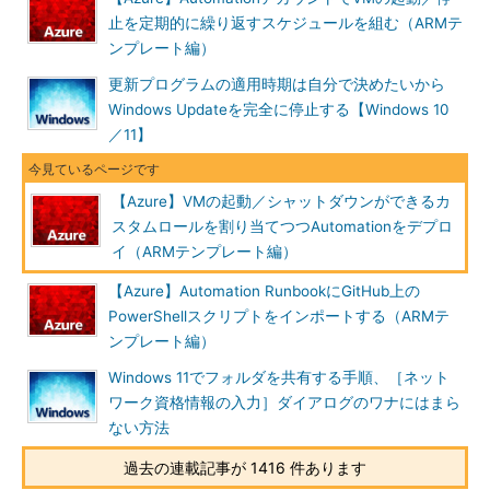
具体的には下図のような位置付けでカスタムロールと
止を定期的に繰り返すスケジュールを組む（ARMテ
Automationアカウント、VMを構成する。
ンプレート編）
更新プログラムの適用時期は自分で決めたいから
Windows Updateを完全に停止する【Windows 10
／11】
【Azure】VMの起動／シャットダウンができるカ
スタムロールを割り当てつつAutomationをデプロ
イ（ARMテンプレート編）
【Azure】Automation RunbookにGitHub上の
PowerShellスクリプトをインポートする（ARMテ
ンプレート編）
Windows 11でフォルダを共有する手順、［ネット
ワーク資格情報の入力］ダイアログのワナにはまら
役割（カスタムロール）と操作元（Automationアカウン
ない方法
ト）、操作対象（VM）などの関係
過去の連載記事が 1416 件あります