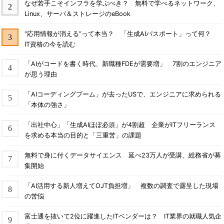
なぜ若手こそインフラを学ぶべき？ 無料で学べるネットワーク、
Linux、サーバ＆ストレージのeBook
“応用情報が消える”って本当？ 「生成AIパスポート」って何？
IT資格の今を読む
「AIがコードを書く時代、新職種FDEが需要増」 7割のエンジニア
が思う理由
「AIコーディングブーム」が去ったUSで、エンジニアに求められる
「本体の強さ」
「出社中心」「生成AIほぼ必須」が4割超 企業がITフリーランス
を求める本当の目的と「三重苦」の課題
無料で身に付くデータサイエンス 延べ23万人が受講、総務省が募
集開始
「AI活用する新人増えてOJT負担増」 複数の調査で露呈した現場
の苦悩
富士通を抜いて2位に躍進したITベンダーは？ IT業界の就職人気企