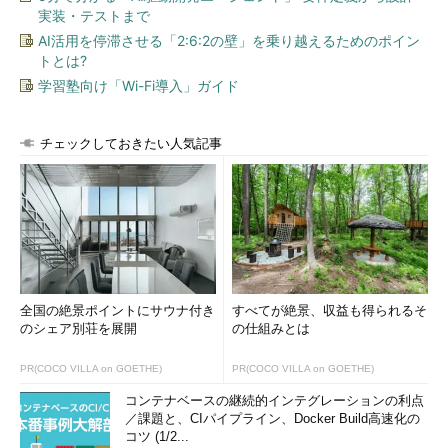
実装・テストまで
ドバイにいたころのアルジュン氏。おめめクリクリ
AI活用を停滞させる「2:6:2の壁」を乗り越えるためのポイン
トとは?
両親と共にインドへ移住したアルジュン氏を待っていたのは、
学習塾向け「Wi-Fi導入」ガイド
世界でも有数の苛烈な教育環境であった。彼は13歳にして、既に
エンジニアとしての「言語」を習得していたという。
チェックしておきたい人気記事
「インドの教育システムでは、初日から全員が科学技術を教え
込まれ、ボリウッド映画の『きっと、うまくいく（3Idiots）』で
も描かれているように、誰もが医者かエンジニアになる道を推奨
されます。中学1年（7年生）で転入した私立校にはコンピュータ
室があり、C++を学びました。8年生でICSE（インドで最も難し
いとされる私立カリキュラム）の学校に転校し、C++に加え、メ
モリ管理なども学びました。英語の授業も3種類ありました」
全国の絶景ポイントにサウナ付き
すべてが絶景、収益も得られるそ
のシェア別荘を展開
の仕組みとは
アルジュン氏いわく、インドの教育システムは「奇妙」であ
る。高校（ICSE）時代に相対性理論や量子力学、有機化学など
PR(COCO VILLA on GOETHE)
PR(COCO VILLA on GOETHE)
を詰め込み、MIT（マサチューセッツ工科大学）やハーバード大
コンテナベースの継続的インテグレーションの利点
学に入るよりも難しく、中国の「高考（ガオカオ）」に次いで難
／課題と、CIパイプライン、Docker Build高速化の
易度が高いといわれる大学入試に挑む。
コツ (1/2...