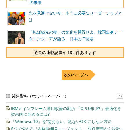
「ドバイは『故郷（ホーム）』とは呼べない場所ですね。ネイ
の未来
ティブ以外の人にとっては、マカオや香港、シンガポールのよう
先を見通せない今、本当に必要なリーダーシップと
な過渡的な場所です。サンフランシスコのような『リミナル・ス
は
ペース（境界上の空間）』であり、カトリックで言うところの
『煉獄（れんごく：プルガトリオ）』のような、天国か地獄か神
「転ばぬ先の杖」の文化を習得せよ。韓国出身デー
の裁きを待つ間の中間地帯です」
タエンジニアが語る、日本のIT現場
両親は20年間近くドバイで暮らしていたが、永住権は得られな
過去の連載記事が 182 件あります
かった。そこに2008年の世界金融危機が起こり、金融機関に勤
めていた両親はインドへの帰国を決断した。
次のページへ
関連資料（ホワイトペーパー）
PR
IBMメインフレーム運用改善の勘所 「CPU利用料」最適化を
効果的に進めるには?
「Windows 10」を“使えない、危ないOS”にしない方法
5分で分かる「AI駆動開発エージェント」 要件定義から設計・