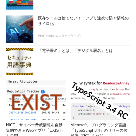
彼はとても優秀だったのであろう。その苛烈な受験戦争を勝ち
抜き、インド国内屈指の難関私立工科大学、ラマイア工科大学
既存ツールは捨てない！ アプリ連携で防ぐ情報の
（Ramaiah Institute of Technology）に進学し、電子工学を専攻
サイロ化
する。
PR(ITmedia エンタープライズ)
だが、聡明（そうめい）な彼にとって、大学での授業は退屈な
ものであった。本の内容を詰め込むだけの授業は、産業界で使え
「電子署名」とは、「デジタル署名」とは
る実践的なものではなかった。さらに、大学を卒業しても、イン
ド国内で就職できるのは「同じようなIT企業の下請け」ばかりで
あった。
先進国に憧れ、米国へ
NICT、サイバー脅威情報を自動
Microsoft、プログラミング言語
集約できるWebアプリ「EXIST」
「TypeScript 3.4」のリリース候
を公開
補版（RC）を公開