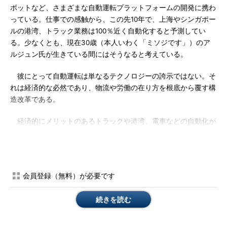
ボットなど、さまざまな自動運転プラットフォームの開発に携わ
っている。仕事での感触から、この先10年で、上海やシンガポー
ルの港湾、トラック業務は100％近く自動化すると予測してい
る。少なくとも、現在30歳（本人いわく「ミソジです」）のア
ルジュン氏が生きている間にはそうなると考えている。
彼にとって自動運転は単なるテクノロジーの誇示ではない。そ
れは経済的な必然であり、物流や労働の在り方を根底から覆す構
造改革である。
経済的にメリットのあるトラックや港湾、電車などの自動化が
先行し、タクシーなどの商業運転、そして一般乗用車の完全自動
化へと進む。そうなれば、現行の50％近くの労働者が不要にな
り、運転手という職業の働き方も変わるだろうと予測する。
会員登録（無料）が必要です
「今後は、『コントロールルーム』で1人が複数の車両を遠隔
監視するモデルが増えると思います。例えば、コントロールルー
続きを読む
ムで20～30人の人が働き、1人当たり10～15台くらいのタクシー
を制御する、といった方法です。経済的に説得力があるモデルで
す」