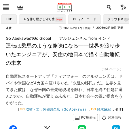
TOP
AIを作り動かし守り生かす
ロー/ノーコード
クラウドネイ
2026年2月19日 更新
連載
2026年2月17日 公開
Go AbekawaのGo Global！ アルジュンさん from インド
運転は乗馬のような趣味になる――世界を渡り歩
いたエンジニアが、安住の地日本で描く自動運転
の未来
（1/4 ページ）
自動運転スタートアップ「ティアフォー」のアルジュン氏は、ド
バイや米国など4カ国を渡り歩いた「永遠の移民」だ。世界を見
てきた彼は、なぜ米国の最先端現場を離れ、日本を終の住処に選
んだのか。自動運転が変える未来と、日本社会への鋭い提言をう
かがった。
[
取材・文：阿部川久広（Go Abekawa）
,
鈴木麻紀
，＠IT]
PC用表示
関連情報