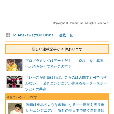
それは大変経済的であり、人材不足解消や危険な作業から人間
を守る効果があるだろう。半面、車を運転する楽しみを人から奪
うことにもなるのではないだろうか。その問いに「自動運転化に
Copyright © ITmedia, Inc. All Rights Reserved.
よる財務的な利点、経済的な優位性が完全には分からないため、
いまは正直申し上げてよく分かりません」と前置きしつつ、アル
Go AbekawaのGo Global！ 連載一覧
ジュン氏はある未来を予言する。
新しい連載記事が 4 件あります
「将来、運転は乗馬のような趣味になり、一部の人が楽しむた
めに運転する、ということになるでしょう」
プログラミングはアートだ！ 「逆境」を「幸運」
へと読み替えてきた男の哲学
移民の記憶 「煉獄」のドバイと「奇妙な」インドの教育
アルジュン氏のこうした冷徹かつ多角的な視点は、彼が人生を
「レースが面白ければ、走るのは人間でもAIでも構
通じて「常に移民であった」という記憶に由来する。
わない」 若きエンジニアが夢見るモータースポー
ツとAIの共存
インド系のアルジュン氏だが、両親の仕事の関係で生まれは中
東のドバイ。12歳まで過ごした。だがドバイは、彼にとって愛着
運転は乗馬のような趣味になる――世界を渡り歩
を持って振り返る「故郷」ではなかった。
いたエンジニアが、安住の地日本で描く自動運転