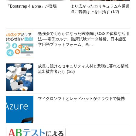
「Bootstrap 4 alpha」が登場
より広がったカリキュラムを通過
点に若者は上を目指す (1/2)
勉強会で明らかになった医療向けOSSの多様な活用
法──電子カルテ、臨床試験データ解析、日本語医
学用語プラットフォーム、画...
成長し続けるセキュリティ人材と悲嘆に暮れる情報
流出被害者たち (1/3)
マイクロソフトとレッドハットがクラウドで提携