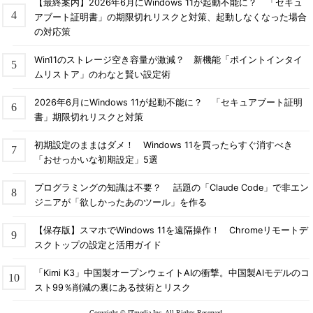
【最終案内】2026年6月にWindows 11が起動不能に？ 「セキュ
アブート証明書」の期限切れリスクと対策、起動しなくなった場合
の対応策
Win11のストレージ空き容量が激減？ 新機能「ポイントインタイ
ムリストア」のわなと賢い設定術
2026年6月にWindows 11が起動不能に？ 「セキュアブート証明
書」期限切れリスクと対策
初期設定のままはダメ！ Windows 11を買ったらすぐ消すべき
「おせっかいな初期設定」5選
プログラミングの知識は不要？ 話題の「Claude Code」で非エン
ジニアが「欲しかったあのツール」を作る
【保存版】スマホでWindows 11を遠隔操作！ Chromeリモートデ
スクトップの設定と活用ガイド
「Kimi K3」中国製オープンウェイトAIの衝撃。中国製AIモデルのコ
スト99％削減の裏にある技術とリスク
Copyright © ITmedia Inc. All Rights Reserved.