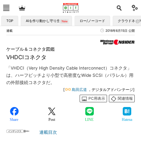
TOP
AIを作り動かし守り生かす
ロー/ノーコード
クラウドネイ
連載
2016年6月15日 公開
ケーブル＆コネクタ図鑑
VHDCIコネクタ
「VHDCI（Very High Density Cable Interconnect）コネクタ」
は、ハーフピッチより小型で高密度なWide SCSI（パラレル）用
の外部接続コネクタだ。
[
島田広道
，デジタルアドバンテージ]
PC用表示
関連情報
Share
Post
LINE
Hatena
連載目次