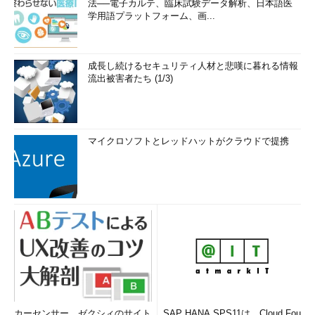
法──電子カルテ、臨床試験データ解析、日本語医
学用語プラットフォーム、画...
成長し続けるセキュリティ人材と悲嘆に暮れる情報
流出被害者たち (1/3)
マイクロソフトとレッドハットがクラウドで提携
カーセンサー、ゼクシィのサイト
SAP HANA SPS11は、Cloud Fou