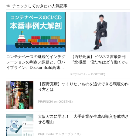
チェックしておきたい人気記事
コンテナベースの継続的インテグ
【西野亮廣】ビジネス書最新刊
レーションの利点／課題と、CIパ
『北極星 僕たちはどう働くか』
イプライン、Docker Build高速化
のコツ (1/2...
PR(FINCHI on GOETHE)
【西野亮廣】つくりたいものを追求できる環境の作
り方とは
PR(FINCHI on GOETHE)
大阪ガスに学ぶ！ 大手企業が生成AI導入を成功さ
せる理由
PR(ITmedia エンタープライズ)