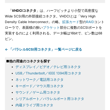
「
VHDCIコネクタ
」は、ハーフピッチより小型で高密度な
Wide SCSI用の外部接続コネクタ。VHDCIとは「Very High
Density Cable Interconnect」の略。
拡張カード
型の
RAID
コント
ローラで、表面積の狭い
ブラケット
部分に複数のSCSIポートを
実装するのによく利用される。データ幅は16bitで、ピン数は68
ピン。
← 「パラレルSCSI用コネクタ」一覧ページに戻る
■他の用途のコネクタを探す
ディスプレイ／ビデオ／テレビ用コネクタ
USB／Thunderbolt／IEEE 1394用コネクタ
ネットワーク／電話用コネクタ
キーボード／マウス用コネクタ
サウンド／ゲーム用コネクタ
シリアルポート／パラレルポート用コネクタ
内蔵ドライブ用コネクタ