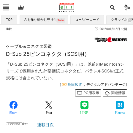
TOP
AIを作り動かし守り生かす
ロー/ノーコード
クラウドネイ
連載
2016年6月15日 公開
ケーブル＆コネクタ図鑑
D-Sub 25ピンコネクタ（SCSI用）
「D-Sub 25ピンコネクタ（SCSI用）」は、以前のMacintoshシ
リーズで採用された外部接続コネクタだ。パラレルSCSIの正式
規格には含まれていない。
[
島田広道
，デジタルアドバンテージ]
PC用表示
関連情報
Share
Post
LINE
Hatena
連載目次