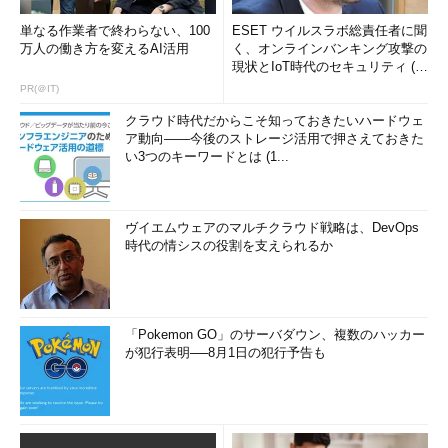
単なる作業者で終わらない、100
ESET ウイルスラボ総責任者に聞
万人の働き方を変えるAI活用
く、オンラインバンキング攻撃の
現状とIoT時代のセキュリティ (1/
2)
PR(＠IT)
クラウド時代だからこそ知っておきたいハードウェ
ア動向――今後のストレージ活用で押さえておきた
い3つのキーワードとは (1...
ヴイエムウェアのマルチクラウド戦略は、DevOps
時代の情シスの役割を支えられるか
「Pokemon GO」のサーバダウン、複数のハッカー
が犯行表明──8月1日の犯行予告も