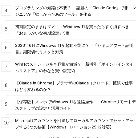
プログラミングの知識は不要？ 話題の「Claude Code」で非エン
ジニアが「欲しかったあのツール」を作る
初期設定のままはダメ！ Windows 11を買ったらすぐ消すべき
「おせっかいな初期設定」5選
2026年6月にWindows 11が起動不能に？ 「セキュアブート証明
書」期限切れリスクと対策
Win11のストレージ空き容量が激減？ 新機能「ポイントインタイ
ムリストア」のわなと賢い設定術
【Claude in Chrome】ブラウザのClaude（クロード）拡張で仕事
はどう変わるのか？
【保存版】スマホでWindows 11を遠隔操作！ Chromeリモートデ
スクトップの設定と活用ガイド
Microsoftアカウントを回避してローカルアカウントでセットアッ
プする3つの秘策【Windows 11バージョン25H2対応】