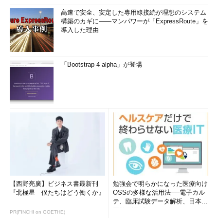
高速で安全、安定した専用線接続が理想のシステム
構築のカギに――マンパワーが「ExpressRoute」を
導入した理由
「Bootstrap 4 alpha」が登場
【西野亮廣】ビジネス書最新刊
勉強会で明らかになった医療向け
『北極星 僕たちはどう働くか』
OSSの多様な活用法──電子カル
テ、臨床試験データ解析、日本語
医学用語プラットフォーム、画...
PR(FINCHI on GOETHE)