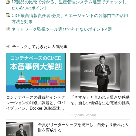
12製品の比較で分かる、生産管理システム選定でチェックし
たい8つのポイント
CIO(最高情報責任者)必見、AIエージェントの各部門での活用
方法と効果
ネットワーク監視ツール選びで外せないポイント4選
チェックしておきたい人気記事
コンテナベースの継続的インテグ
「さすが」と言われる驚きや感動
レーションの利点／課題と、CIパ
を。新しい価値を生む電通の挑戦
イプライン、Docker Build高速化
のコツ (1/2...
PR(dentsu Japan)
全員がリーダーシップを発揮し、自分より優れた人
財を育成する