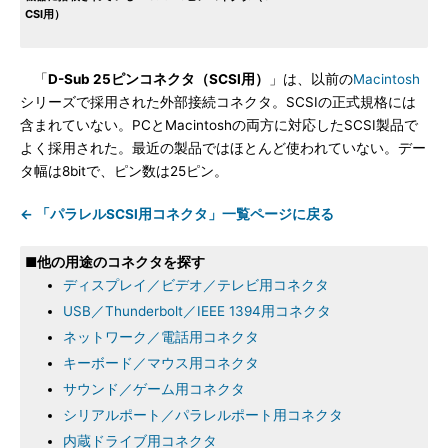
CSI用）
「
D-Sub 25ピンコネクタ（SCSI用）
」は、以前の
Macintosh
シリーズで採用された外部接続コネクタ。SCSIの正式規格には
含まれていない。PCとMacintoshの両方に対応したSCSI製品で
よく採用された。最近の製品ではほとんど使われていない。デー
タ幅は8bitで、ピン数は25ピン。
← 「パラレルSCSI用コネクタ」一覧ページに戻る
■他の用途のコネクタを探す
ディスプレイ／ビデオ／テレビ用コネクタ
USB／Thunderbolt／IEEE 1394用コネクタ
ネットワーク／電話用コネクタ
キーボード／マウス用コネクタ
サウンド／ゲーム用コネクタ
シリアルポート／パラレルポート用コネクタ
内蔵ドライブ用コネクタ