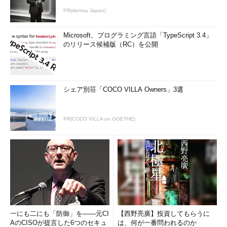
PR(dentsu Japan)
Microsoft、プログラミング言語「TypeScript 3.4」
のリリース候補版（RC）を公開
シェア別荘「COCO VILLA Owners」3選
PR(COCO VILLA on GOETHE)
一にも二にも「防御」を――元CI
【西野亮廣】投資してもらうに
AのCISOが提言した6つのセキュ
は、何が一番問われるのか