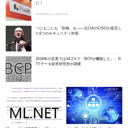
に！
PR(FINCHI on GOETHE)
一にも二にも「防御」を――元CIAのCISOが提言し
た6つのセキュリティ対策
2018年の災害では34.2％で「BCPが機能した」、N
TTデータ経営研究所が調査