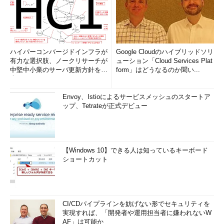
ハイパーコンバージドインフラが
Google Cloudのハイブリッドソリ
有力な選択肢、ノークリサーチが
ューション「Cloud Services Plat
中堅中小業のサーバ更新方針を調
form」はどうなるのか聞い...
査
Envoy、Istioによるサービスメッシュのスタートア
ップ、Tetrateが正式デビュー
【Windows 10】できる人は知っているキーボード
ショートカット
CI/CDパイプラインを妨げない形でセキュリティを
実現すれば、「開発者や運用担当者に嫌われないW
AF」は可能か