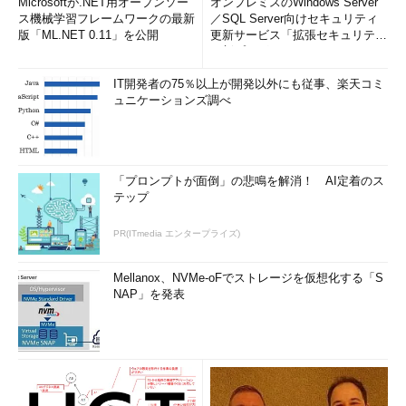
Microsoftが.NET用オープンソー
オンプレミスのWindows Server
ス機械学習フレームワークの最新
／SQL Server向けセキュリティ
版「ML.NET 0.11」を公開
更新サービス「拡張セキュリティ
更新プログ...
IT開発者の75％以上が開発以外にも従事、楽天コミ
ュニケーションズ調べ
「プロンプトが面倒」の悲鳴を解消！ AI定着のス
テップ
PR(ITmedia エンタープライズ)
Mellanox、NVMe-oFでストレージを仮想化する「S
NAP」を発表