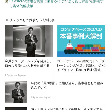
Salesforce活用を軌道に乗せるには? “よくある課題”を解消す
る具体的解決策
チェックしておきたい人気記事
全員がリーダーシップを発揮し、
コンテナベースの継続的インテグ
自分より優れた人財を育成する
レーションの利点／課題と、CIパ
イプライン、Docker Build高速化
のコツ (1/2...
PR(dentsu Japan)
時代の「最"現場"」に飛び込み、当事者として踏み
込んでいく
PR(dentsu Japan)
GOETHEとFINCHIがタッグを組み、新メディアを