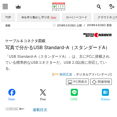
TOP
AIを作り動かし守り生かす
ロー/ノーコード
クラウドネイ
2018年4月26日 更新
連載
2018年3月26日 公開
ケーブル＆コネクタ図鑑
写真で分かるUSB Standard-A（スタンダードA）
「USB Standard-A（スタンダードA）」は、主にPCに搭載され
ている標準的なUSBコネクターだ。USB 2.0以前に対応してい
る。
[
島田広道
，デジタルアドバンテージ]
PC用表示
関連情報
Share
Post
LINE
Hatena
連載目次