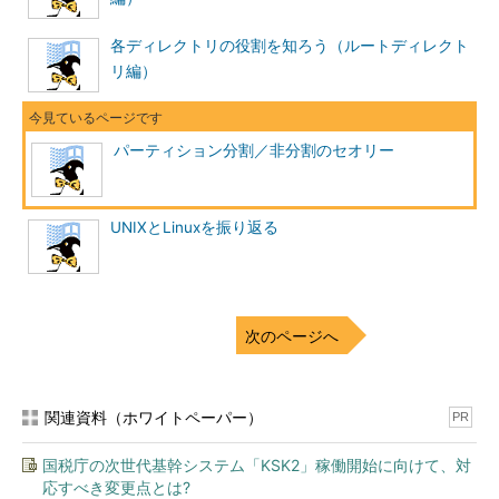
く、文化的なバックグラウンドが違っていたためでしょう。
各ディレクトリの役割を知ろう（ルートディレクト
逆に、/dev/hda5を/ファイルシステムにして、/home
リ編）
に/dev/hda1を割り当てることもできます。実際にはいちいち手
でコマンドを打ち込むのではなく、/etc/fstabの記述に従ってフ
ァイルシステムがマウントされます。HDDを増設した場合
パーティション分割／非分割のセオリー
も、/etc/fstabの記述を変更することでファイルシステムに追加
します。
UNIXとLinuxを振り返る
なお、Linuxでは最初に見つかったIDE HDDから順に
hda
、
hdb
、
hdc
と名前を付けていきます。
パーティションを表すとき
は、その後に数字を付けます
。hda1は最初の基本パーティション
で、hda2は2番目の基本パーティションです。
拡張パーティショ
次のページへ
ンは5から
始まります。Windowsのfdisk.exeに慣れていると複数
の基本パーティションを作れるのが不思議に思えますが、Linux
のfdiskでは可能なのです（
編注
）。
関連資料（ホワイトペーパー）
PR
編注：
Windowsで基本パーティションが1つしか
国税庁の次世代基幹システム「KSK2」稼働開始に向けて、対
作れないのはfdisk.exeの仕様の問題で、OSレベ
応すべき変更点とは?
ルでは複数の基本パーティションを扱うことがで