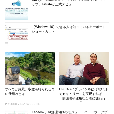
ップ、Tetrateが正式デビュー
【Windows 10】できる人は知っているキーボード
ショートカット
すべてが絶景、収益も得られるそ
CI/CDパイプラインを妨げない形
の仕組みとは
でセキュリティを実現すれば、
「開発者や運用担当者に嫌われな
いWAF」は可能か
PR(COCO VILLA on GOETHE)
Faceook、AI処理向けのモジュラーハードウェアプ