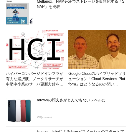
Mellanox、NVMe-oFでストレージを仮想化する「S
NAP」を発表
ハイパーコンバージドインフラが
Google Cloudのハイブリッドソリ
有力な選択肢、ノークリサーチが
ューション「Cloud Services Plat
中堅中小業のサーバ更新方針を調
form」はどうなるのか聞い...
査
arrowsの頑丈さがとんでもないレベルに
PR(arrows)
Envoy、Istioによるサービスメッシュのスタートア