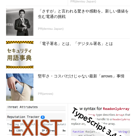
のコツ (1/2...
説されています。
PR(dentsu Japan)
「さすが」と言われる驚きや感動を。新しい価値を
一般的に、新しいマザーボードほど制約が少なくなっていま
生む電通の挑戦
す。しかし、中にはHDDの全容量を認識できないまでもマシン自
体の起動が可能で、しかしながら巨大なパーティションからは
PR(dentsu Japan)
OSをブートできない、という場合もあり得ます。こうしたとき
は、カーネルを収めるための領域を100Mbytesくらい確保する必
「電子署名」とは、「デジタル署名」とは
要があるかもしれません。いったんブートしてカーネルがHDDの
容量を正しく認識すれば、BIOSがどうであろうと関係ないの
で、カーネルを収めたパーティション以外は自由に配置できま
す。
堅牢さ・コスパだけじゃない最新「arrows」事情
PC/AT互換機のBIOSはシングルタスク
コラム BIOS
のMS-DOSを前提とした設計で、マルチ
PR(arrows)
ユーザー／マルチタスクのOSでは使えな
BIOSは
B
asic
いのです。
BIOSを使うのはブート時だけ
I
nput
O
utput
で、カーネルが動き出した時点ではまっ
S
ubsystemの頭文字
たく使わなくなり、BIOSの制限は問題に
で、これまたCP/M
ならなくなります。これはWindowsでも
が採用して一般化し
同様で、カーネルをメモリに読み込んで
たものです。いまで