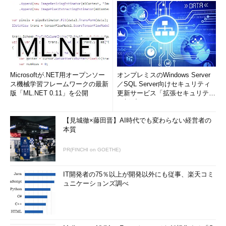
Microsoftが.NET用オープンソー
オンプレミスのWindows Server
ス機械学習フレームワークの最新
／SQL Server向けセキュリティ
版「ML.NET 0.11」を公開
更新サービス「拡張セキュリティ
更新プログ...
【見城徹×藤田晋】AI時代でも変わらない経営者の
本質
PR(FINCHI on GOETHE)
IT開発者の75％以上が開発以外にも従事、楽天コミ
ュニケーションズ調べ