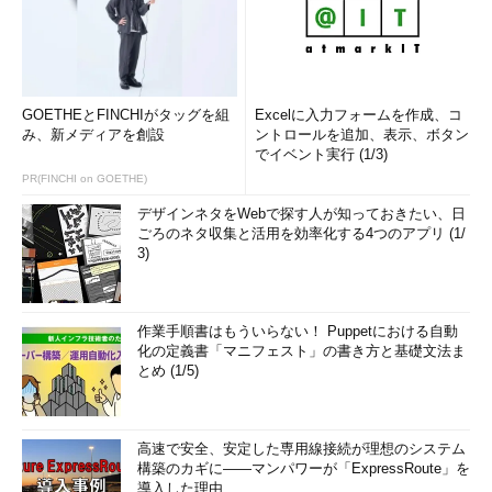
GOETHEとFINCHIがタッグを組
Excelに入力フォームを作成、コ
み、新メディアを創設
ントロールを追加、表示、ボタン
でイベント実行 (1/3)
PR(FINCHI on GOETHE)
デザインネタをWebで探す人が知っておきたい、日
ごろのネタ収集と活用を効率化する4つのアプリ (1/
3)
作業手順書はもういらない！ Puppetにおける自動
化の定義書「マニフェスト」の書き方と基礎文法ま
とめ (1/5)
高速で安全、安定した専用線接続が理想のシステム
構築のカギに――マンパワーが「ExpressRoute」を
導入した理由