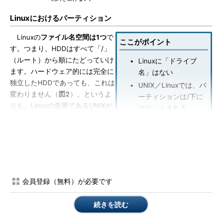
Linuxにおけるパーティション
Linuxの
ファイル名空間は1つ
で
ここがポイント
す。つまり、HDDはすべて「/」
（ルート）から順にたどっていけ
Linuxに「ドライブ
ます。ハードウェア的には完全に
名」はない
独立したHDDであっても、これは
UNIX／Linuxでは、パ
変わりません（
図2
）。というよ
ーティションは/下に
りも、Linuxの先輩であるUNIXが
マウントされる
開発されたころはそれほど容量の
Linuxでのドライブ／
大きなHDDがなく、複数のHDD
パーティション命名法
を1つにまとめざるを得なかった
ということでしょう。
ちょっと実例を挙げてみましょう。話を簡単にするため、
会員登録（無料）が必要です
4GbytesのHDDを2Gbytesの基本パーティションと2Gbytesの拡
張パーティションに分けているとします。Windowsでは基本パー
続きを読む
ティションがCドライブ、拡張パーティションがDドライブとな
り、それぞれが独立したディレクトリ構造を持ちます。