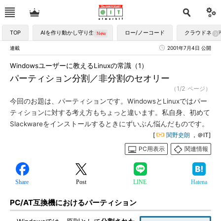
TOP
AIを作り動かし守り生かす
ロー/ノーコード
クラウドネイ
連載
2001年7月4日 公開
Windowsユーザーに教えるLinuxの常識（1）
パーティション分割／非分割のセオリー
（1/2 ページ）
今回のお題は、パーティションです。WindowsとLinuxではパー
ティションに対する考え方もちょっと違います。私自身、初めて
Slackwareをインストールするときにずいぶん悩んだものです。
[
関野史朗
，＠IT]
PC用表示
関連情報
Share
Post
LINE
Hatena
PC/AT互換機におけるパーティション