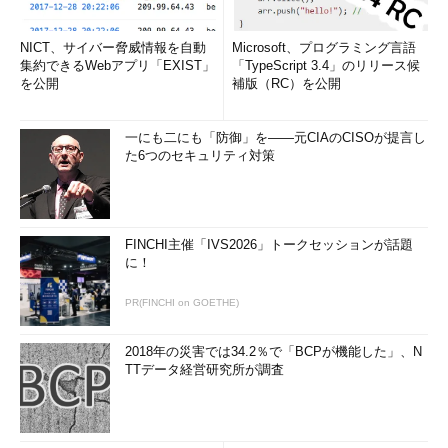
制御を移すカーネルローダさえBIOSで読
いうデバイスドライ
み込めれば何とかなります。
バのようなもので、
NICT、サイバー脅威情報を自動
Microsoft、プログラミング言語
機種依存部分をここ
集約できるWebアプリ「EXIST」
「TypeScript 3.4」のリリース候
に集めておき、移植
を公開
補版（RC）を公開
の際にはここを書き
換えるだけですむよ
一にも二にも「防御」を――元CIAのCISOが提言し
うにするのが目的で
た6つのセキュリティ対策
した。
分割するべきか非分割か、それが問題だ
FINCHI主催「IVS2026」トークセッションが話題
に！
PR(FINCHI on GOETHE)
2018年の災害では34.2％で「BCPが機能した」、N
TTデータ経営研究所が調査