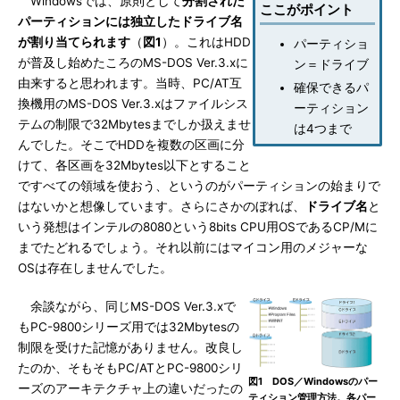
Windowsでは、原則として
分割された
ここがポイント
パーティションには独立したドライブ名
が割り当てられます
（
図1
）。これはHDD
パーティショ
が普及し始めたころのMS-DOS Ver.3.xに
ン＝ドライブ
由来すると思われます。当時、PC/AT互
確保できるパ
換機用のMS-DOS Ver.3.xはファイルシス
ーティション
テムの制限で32Mbytesまでしか扱えませ
は4つまで
んでした。そこでHDDを複数の区画に分
けて、各区画を32Mbytes以下とすること
ですべての領域を使おう、というのがパーティションの始まりで
はないかと想像しています。さらにさかのぼれば、
ドライブ名
と
いう発想はインテルの8080という8bits CPU用OSであるCP/Mに
までたどれるでしょう。それ以前にはマイコン用のメジャーな
OSは存在しませんでした。
余談ながら、同じMS-DOS Ver.3.xで
もPC-9800シリーズ用では32Mbytesの
制限を受けた記憶がありません。改良し
たのか、そもそもPC/ATとPC-9800シリ
図1 DOS／Windowsのパー
ーズのアーキテクチャ上の違いだったの
ティション管理方法。各パー