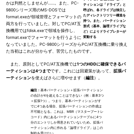
かは判然としませんが……。また、PC-
ティションは「ドライブ」と
9800シリーズ用のMS-DOSでは
呼ばれ、各ドライブは独立し
たディレクトリツリー構造を
format.exeが領域管理とフォーマットの
持つ。また、パーティション
両方を行っていました。対してPC/AT互
形式（基本、論理ドライブな
換機用ではfdisk.exeで領域を操作し、
ど）によりドライブレターが
変動する
format.exeでフォーマットを行うように
なっていました。PC-9800シリーズからPC/AT互換機に乗り換え
た当初はこれが分からず、苦労したものです。
また、原則としてPC/AT互換機では
1つのHDDに確保できるパ
ーティションは4つまで
です。これには回避策があって、
拡張パ
ーティション
を使えばさらに増やせます（
編注
）。
編注：
基本パーティション＋拡張パーティション
の合計が4を超えることはできない（例：基本3つ
＋拡張1つ）。つまり、基本パーティションがす
でに4つある場合、拡張パーティションの作成は
不可能となる。これは、MBR（マスターブートレ
コード）内にあるパーティションテーブルに4つ
分のエントリしか用意されていないため。拡張パ
ーティション内に作れる「論理ドライブ」はこの
制約を受けない。