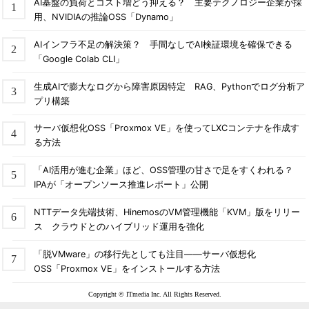
AI基盤の負荷とコスト増どう抑える？ 主要テクノロジー企業が採
用、NVIDIAの推論OSS「Dynamo」
AIインフラ不足の解決策？ 手間なしでAI検証環境を確保できる
「Google Colab CLI」
生成AIで膨大なログから障害原因特定 RAG、Pythonでログ分析ア
プリ構築
サーバ仮想化OSS「Proxmox VE」を使ってLXCコンテナを作成す
る方法
「AI活用が進む企業」ほど、OSS管理の甘さで足をすくわれる？
IPAが「オープンソース推進レポート」公開
NTTデータ先端技術、HinemosのVM管理機能「KVM」版をリリー
ス クラウドとのハイブリッド運用を強化
「脱VMware」の移行先としても注目――サーバ仮想化
OSS「Proxmox VE」をインストールする方法
Copyright © ITmedia Inc. All Rights Reserved.