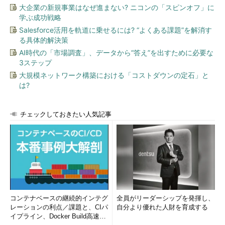
きる。Partition
大企業の新規事業はなぜ進まない? ニコンの「スピンオフ」に
Magicなどのツールを使えば、
学ぶ成功戦略
Windows環境でも複数の基本パーティ
Salesforce活用を軌道に乗せるには? “よくある課題”を解消す
ションを作成可能。
る具体的解決策
AI時代の「市場調査」、データから“答え”を出すために必要な
3ステップ
さて、現在のLinuxで標準的に使われているext2というファイ
大規模ネットワーク構築における「コストダウンの定石」と
ルシステムでは、理論的に4Tbytesのパーティションまで扱えま
は?
す。これだけを見れば、当分の間1台のHDDを1つのパーティショ
ンで使えそうです。ただし、現実問題としては4Gbytes、
8Gbytes、34Gbytesあたりにさまざまな規格上の制約がありま
チェックしておきたい人気記事
す。IDEやBIOSの規格を決めたときには、まさかこれほど大容量
のHDDが使えるようになるとは予想していなかったためです。
実際、私が使っていたマザーボードでは、10GbytesのHDDを
認識しないどころか、ブートシーケンスがそこで止まってしまう
というありさまでした。ただこれはBIOSの問題だったようで
す。ブート用に小さなHDDを用意して、10Gbytes HDDの認識を
コンテナベースの継続的インテグ
全員がリーダーシップを発揮し、
スキップすることで無事使えました。こうした制限に関しては、
レーションの利点／課題と、CIパ
自分より優れた人財を育成する
http://www.linux.or.jp/JF/JFdocs/Large-Disk-HOWTO.html
に解
イプライン、Docker Build高速化