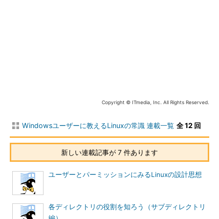
対してLinuxでは、もう少し融通が利きます。とりあえず、基
本パーティションを/ファイルシステムとして使うことにしまし
ょう。あとは、
$ mount 
/
dev
/
hda5 
/
home
とすることで、拡張パーティション
を/home以下に割り当てられます。こう
Copyright © ITmedia, Inc. All Rights Reserved.
すると、2つのパーティションは
見かけ
上1つのディレクトリ構造になる
わけで
Windowsユーザーに教えるLinuxの常識 連載一覧
全 12 回
す。実際には、/ファイルシステムにい
図2 UNIX／Linuxのパーテ
くら空きがあっても、/homeファイルシ
ィション管理方法。各パーテ
ステムがいっぱいになるとそれ以
新しい連載記事が 7 件あります
ィションは、物理的に異なる
上/home以下にはファイルを追加できな
ドライブであっても/ディレク
トリ下にディレクトリとして
くなるのですが。
ユーザーとパーミッションにみるLinuxの設計思想
マウントされ、単一のディレ
クトリツリーを構成する
実は、MS-DOSにもかつてこれと同じ
働きをするjoinコマンドが用意されていました。が、MS-DOS
各ディレクトリの役割を知ろう（サブディレクトリ
Ver.5のころにはなくなっています。これは優劣の問題ではな
編）