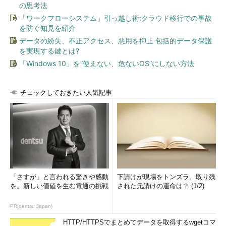
の思考法
「ワークフローシステム」引っ越し術:クラウド移行での事故
を防ぐ知見を紹介
データの紛失、不正アクセス、悪用を抑止 包括的データ保護
を実現する鍵とは?
「Windows 10」を“使えない、危ないOS”にしない方法
チェックしておきたい人気記事
「さすが」と言われる驚きや感動
下請けが現場をトンズラ。取り残
を。新しい価値を生む電通の挑戦
された元請けの運命は？ (1/2)
PR(dentsu Japan)
HTTP/HTTPSでまとめてデータを取得するwgetコマ