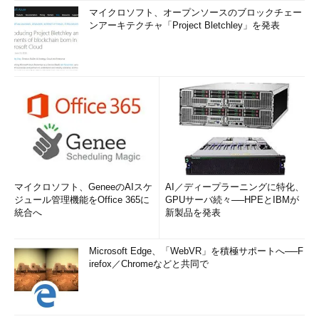
マイクロソフト、オープンソースのブロックチェー
ンアーキテクチャ「Project Bletchley」を発表
マイクロソフト、GeneeのAIスケ
AI／ディープラーニングに特化、
ジュール管理機能をOffice 365に
GPUサーバ続々──HPEとIBMが
統合へ
新製品を発表
Microsoft Edge、「WebVR」を積極サポートへ──F
irefox／Chromeなどと共同で