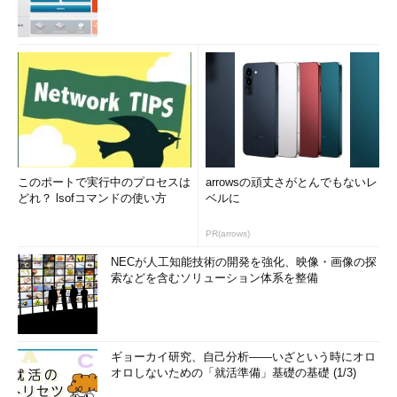
このポートで実行中のプロセスは
arrowsの頑丈さがとんでもないレ
どれ？ lsofコマンドの使い方
ベルに
PR(arrows)
NECが人工知能技術の開発を強化、映像・画像の探
索などを含むソリューション体系を整備
ギョーカイ研究、自己分析――いざという時にオロ
オロしないための「就活準備」基礎の基礎 (1/3)