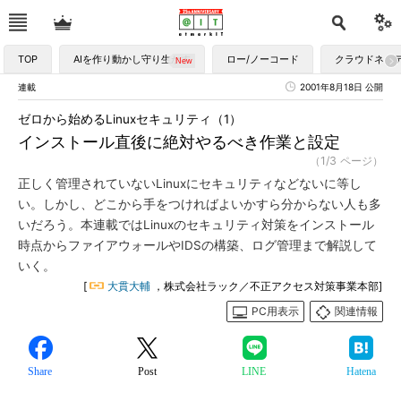
TOP
AIを作り動かし守り生かす
ロー/ノーコード
クラウドネイ
連載
2001年8月18日 公開
ゼロから始めるLinuxセキュリティ（1）
インストール直後に絶対やるべき作業と設定
（1/3 ページ）
正しく管理されていないLinuxにセキュリティなどないに等し
い。しかし、どこから手をつければよいかすら分からない人も多
いだろう。本連載ではLinuxのセキュリティ対策をインストール
時点からファイアウォールやIDSの構築、ログ管理まで解説して
いく。
[
大貫大輔
，株式会社ラック／不正アクセス対策事業本部]
PC用表示
関連情報
Share
Post
LINE
Hatena