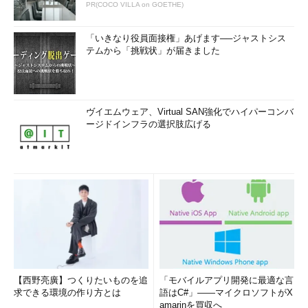
PR(COCO VILLA on GOETHE)
「いきなり役員面接権」あげます──ジャストシス
テムから「挑戦状」が届きました
ヴイエムウェア、Virtual SAN強化でハイパーコンバ
ージドインフラの選択肢広げる
【西野亮廣】つくりたいものを追
「モバイルアプリ開発に最適な言
求できる環境の作り方とは
語はC#」――マイクロソフトがX
amarinを買収へ