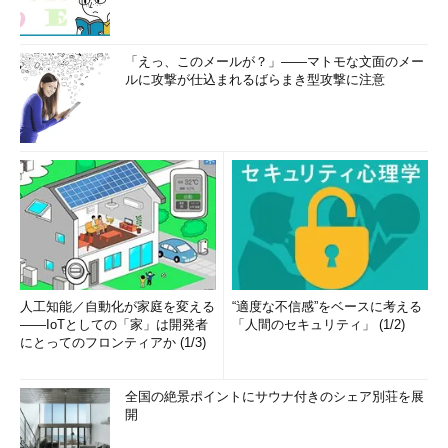
「えっ、このメールが？」――マトモな文面のメー
ルに攻撃が仕込まれるばらまき型攻撃に注意
人工知能／自動化が家庭を変える
“適度な不信感”をベースに考える
――IoTとしての「家」は開発者
「人間のセキュリティ」 (1/2)
にとってのフロンティアか (1/3)
全国の絶景ポイントにサウナ付きのシェア別荘を展
開