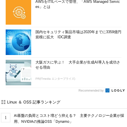
AWSをITILベースで管理、「AWS Managed Servic
es」とは
国内セキュリティ製品市場は2020年までに3359億円
規模に拡大 IDC調査
大阪ガスに学ぶ！ 大手企業が生成AI導入を成功さ
せる理由
PR(ITmedia エンタープライズ)
Recommended by
Linux ＆ OSS 記事ランキング
AI基盤の負荷とコスト増どう抑える？ 主要テクノロジー企業が採
用、NVIDIAの推論OSS「Dynamo」