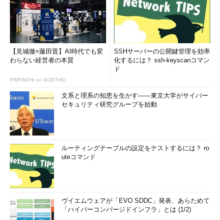
【見城徹×藤田晋】AI時代でも変
SSHサーバーの公開鍵管理を効率
わらない経営者の本質
化するには？ ssh-keyscanコマン
ド
PR(FINCHI on GOETHE)
文系と理系の知恵を生かす――東京大学がサイバー
セキュリティ研究グループを始動
ルーティングテーブルの設定をテストするには？ ro
uteコマンド
ヴイエムウェアが「EVO SDDC」発表、あらためて
「ハイパーコンバージドインフラ」とは (1/2)