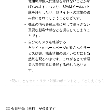
他組織や個人に迷惑をかけないことが挙
げられます。つまり、SPAMメールの中
継を許可したり、他サイトへの攻撃の踏
み台にされてしまうことなどです。
機密の情報を第三者に対して漏らさない
重要な顧客情報などを漏らしてしまうこ
とです。
自分のリスクを軽減する
自サイトのホームページの改ざんやサー
ビス妨害、機密情報の漏えいなどにも当
然気を配るべきです。これがもとで管理
者の責任問題に発展する恐れもありま
す。
上記のことをセキュリティ対策のポイントとしてとらえてもら
い、その具体的な対策方法として本連載を参考にしていただけれ
ばと思います。
また、セキュリティ対策というのは一度行って終わりというも
のではありません。それを維持していくことも重要なセキュリテ
会員登録（無料）が必要です