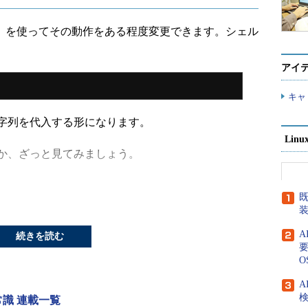
数」を使ってその動作をある程度変更できます。シェル
アイ
キャ
字列を代入する形になります。
Lin
か、ざっと見てみましょう。
既
続きを読む
要
O
A
検
の常識 連載一覧