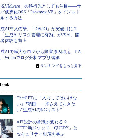
脱VMware」の移行先としても注目――サ
バ仮想化OSS「Proxmox VE」をインスト
ールする方法
成AI導入の壁、「OSPO」が突破口に？
「生成AIリスク管理に有効」が79％、開
発者体験も向上
成AIで膨大なログから障害原因特定 RA
、Pythonでログ分析アプリ構築
»
ランキングをもっと見る
Book
ChatGPTに「入力してはいけな
い」5項目――押さえておきた
い“生成AIのNGリスト”
API設計の常識が変わる？
HTTP新メソッド「QUERY」と
セキュリティ対策を学ぶ