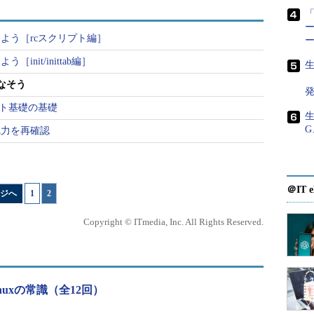
で始まる行をヒストリに記録しない
「
ストリと一致する場合に記録しない
ー
しよう［rcスクリプト編］
dups両方を指定
リに記録する
init/inittab編］
生
なそう
プト基礎の基礎
生
G
魅力を再確認
history
＠IT e
ジへ
1
|
2
トリの最大数。
Copyright © ITmedia, Inc. All Rights Reserved.
最大数。HISTSIZEの値を小さくした場合、過去
nuxの常識（全12回）
、値を100から50に変更すると、残るのは最近の50