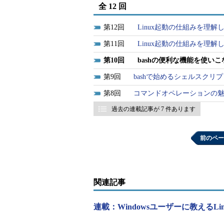
ignorespace：スペースやタブ
全 12 回
ignoredups：入力が最後のヒ
12
Linux起動の仕組みを理解
ignoreboth：ignorespaceとignore
指定なし：すべての入力をヒスト
11
Linux起動の仕組みを理解しよう［
10
bashの便利な機能を使いこ
●HISTFILE
9
bashで始めるシェルスクリ
ヒストリファイル名。
8
コマンドオペレーションの
過去の連載記事が 7 件あります
例：HISTFILE=/home/username/.bash_
●HISTFILESIZE
前のペー
ヒストリファイルに格納するヒス
●HISTSIZE
関連記事
ヒストリとして記録されるコマンドの
連載：Windowsユーザーに教えるLi
のヒストリは切り捨てられる。例えば