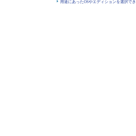
用途にあったOSやエディションを選択できていま
\nnn
8進数
\\
バック
\[
非表示
\]
非表示
例：以下、「PS1=xxx」が入力部
$ PS1
=
"\d "
Wed
Mar
6
 PS1
=
"\h "
sun PS1
=
"\s "
bash PS1
=
"\t "
02
:
27
:
39
 PS1
=
"\u "
tom
-
a PS1
=
"\w "
~
 PS1
=
"\W "
tom
-
a PS1
=
"\# "
27
 PS1
=
"\! "
37
 PS1
=
"\u@\h\$ "
tom
-
a@sun$
●PS2