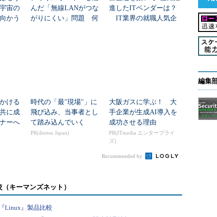
年宇宙の
んだ「無線LANがつな
進したITベンダーは？
向かう
がりにくい」問題 何
IT業界の就職人気企
新技術
を変えて解決した？
業トップ20
殊文字が使える。
編集
名
かける
時代の「最"現場"」に
大阪ガスに学ぶ！ 大
共に成
飛び込み、当事者とし
手企業が生成AI導入を
ナーへ
て踏み込んでいく
成功させる理由
の名前
PR(dentsu Japan)
PR(ITmedia エンタープライ
ズ)
ー名
Recommended by
ディレクトリ
ディレクトリのベース名
ド番号
較（キーマンズネット）
リ番号
Linux』製品比較
UIDが0なら「#」、それ以外なら「$」