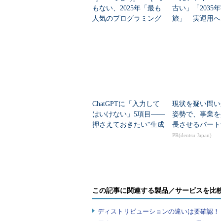
プロンプト関係
もない、2025年「最も
古い」「2035
人気のプログラミング
旅」 実運用へ
言語」
データセンター
●PS1
通常のプロンプト。いくつかの特
特殊文字
意味
\d
日付
\h
ホスト
ChatGPTに「入力して
現状を疑い問い
はいけない」5項目――
姿勢で、事業を
\n
改行
押さえておきたい“生成
長させるパート
\s
シェル
AIのNGリスト”
PR(dentsu Japan)
\t
時間
\u
ユーザ
\w
ワーク
\W
ワーク
\#
コマン
この記事に関連する製品／サービスを比
\!
ヒスト
ディストリビューションの違いは要確認！『
\$
有効な