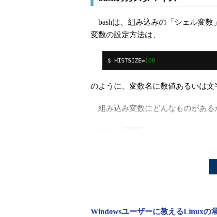
bashは、組み込みの「シェル変
変数の設定方法は、
$ HISTSIZE
=
100
のように、変数名に数値あるいは文
組み込み変数にどんなものがある
ヒストリ関係
●HISTCMD
現在のコマンドのヒストリ番号。
●HISTCONTROL
Windowsユーザーに教えるLinux