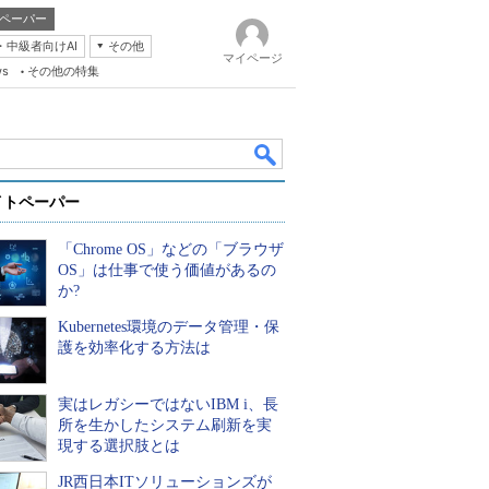
ペーパー
・中級者向けAI
その他
マイページ
ws
その他の特集
イトペーパー
「Chrome OS」などの「ブラウザ
OS」は仕事で使う価値があるの
か?
Kubernetes環境のデータ管理・保
k
護を効率化する方法は
実はレガシーではないIBM i、長
所を生かしたシステム刷新を実
現する選択肢とは
JR西日本ITソリューションズが