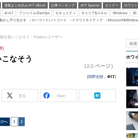
連載まとめ読み＠IT eBook
記事ランキング
＠IT Special
セミナー
ホワイト
AI IoT
アジャイル/DevOps
セキュリティ
キャリア&スキル
Windows
初
り動かし守り生かす
ローコード/ノーコード
クラウドネイティブ
Microsoft&Windo
Server & Storage
HTML5 + UX
機能を使いこなそう：Windowsユーザー...
Smart & Social
9）
Coding Edge
いこなそう
ホワ
Java Agile
（2/2 ページ）
Database Expert
[
関野史朗
，
＠IT
]
Linux ＆ OSS
Master of IP Networ
見る
Share
Security & Trust
Test & Tools
ジへ
1
|
2
Insider.NET
ブログ