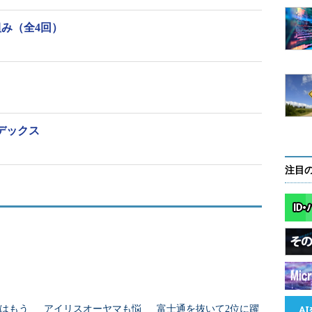
組み（全4回）
るべきファイルの名前。
ンデックス
注目
は秒。
べきファイルの名前。複数のファイル名を「:」
e mail":~/shell-mail?"$_ has mail!"'
はもう
アイリスオーヤマも悩
富士通を抜いて2位に躍