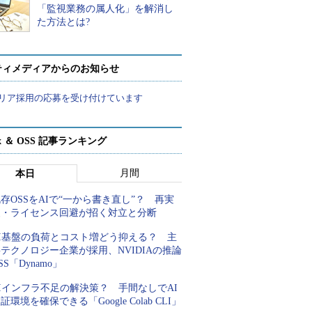
「監視業務の属人化」を解消し
た方法とは?
ティメディアからのお知らせ
リア採用の応募を受け付けています
ux ＆ OSS 記事ランキング
月間
本日
存OSSをAIで“一から書き直し”？ 再実
装・ライセンス回避が招く対立と分断
AI基盤の負荷とコスト増どう抑える？ 主
テクノロジー企業が採用、NVIDIAの推論
SS「Dynamo」
Iインフラ不足の解決策？ 手間なしでAI
証環境を確保できる「Google Colab CLI」