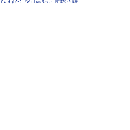
すか？『Windows Server』関連製品情報
での文字コード
スラッシュそのもの
文字の開始
文字の終了
分。