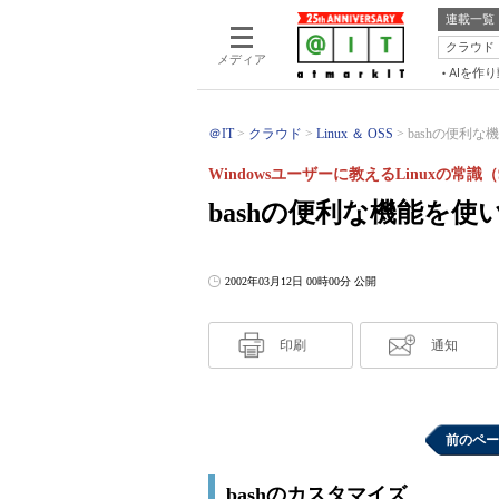
連載一覧
クラウド
メディア
AIを作
＠IT
クラウド
Linux ＆ OSS
bashの便利な
Windowsユーザーに教えるLinuxの常識（
bashの便利な機能を使
2002年03月12日 00時00分 公開
印刷
通知
前のペー
bashのカスタマイズ