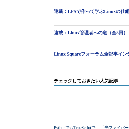
行までとなる。
連載：LFSで作って学ぶLinuxの仕
メール関係
●MAIL
連載：Linux管理者への道（全8回）
メールの到着を確認する対象とな
例：MAIL="/var/spool/mail/$USER"
Linux Squareフォーラム全記事イ
●MAILCHECK
メールをチェックする間隔。単位
チェックしておきたい人気記事
●MAILPATH
メールの到着を確認する対象となる
（コロン）で区切って指定できる。
例：MAILPATH='/var/mail/bfox?"You hav
PythonでもTypeScriptで
「光ファイバー