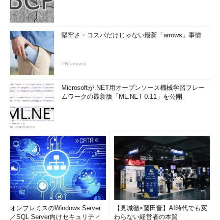
192.168.0.102 1
255.255.255.255 255.255.255.255
192.168.0.102 2 1
堅牢さ・コスパだけじゃない最新「arrows」事情
Default Gateway: 192.168.0.56
==========================================
======================================
PR(arrows)
Persistent Routes:
None
Microsoftが.NET用オープンソース機械学習フレー
ムワークの最新版「ML.NET 0.11」を公開
上記の例では、すべてが1になっている。Windows 2000では、
手動で設定しないかぎり、インタフェースのメトリック値として
はすべて1が割り当てられる。
●Windows XPのメトリック
これに対しWindows XPでは、各ルートに対して自動的にメト
リック値が割り当てられる機能が追加された。具体的には、イン
オンプレミスのWindows Server
【見城徹×藤田晋】AI時代でも変
タフェースのリンクスピード（物理的な通信速度）に応じて、以
／SQL Server向けセキュリティ
わらない経営者の本質