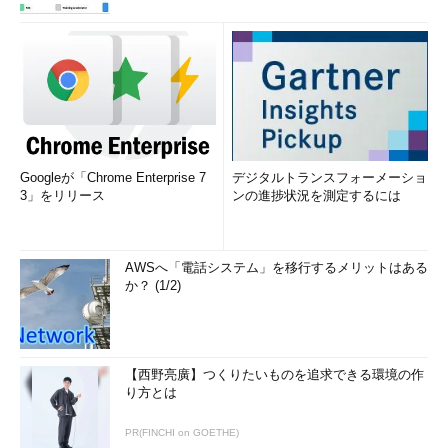
LANインタフェース
0x120002 ...00 09 6b 8d 0a db ...... Intel(R) PRO/100 VE
Network Connection
ケット スケジューラ ミニポート
……100BASE-TXインタフ
ェース
==========================================
======================================
Googleが「Chrome Enterprise 7
デジタルトランスフォーメーショ
==========================================
3」をリリース
ンの進捗状況を測定するには
======================================
Active Routes:
Network Destination Netmask Gateway
AWSへ「電話システム」を移行するメリットはある
Interface Metric
か？ (1/2)
0.0.0.0 0.0.0.0 192.168.0.56
192.168.0.104 30
……無線LAN
0.0.0.0 0.0.0.0 192.168.0.56
192.168.0.119 20
……イーサネット
【西野亮廣】つくりたいものを追求できる環境の作
127.0.0.0 255.0.0.0 127.0.0.1 127.0.0.1 1
り方とは
192.168.0.0 255.255.255.0 192.168.0.104
192.168.0.104 30
PR(FINCHI on GOETHE)