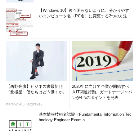
192.168.0.0 255.255.255.0 192.168.0.119
192.168.0.119 20
【Windows 10】後々困らないように、分かりやす
いコンピュータ名（PC名）に変更する2つの方法
192.168.0.104 255.255.255.255 127.0.0.1
127.0.0.1 30
192.168.0.119 255.255.255.255 127.0.0.1
127.0.0.1 20
192.168.0.255 255.255.255.255 192.168.0.104
192.168.0.104 30
192.168.0.255 255.255.255.255 192.168.0.119
192.168.0.119 20
224.0.0.0 240.0.0.0 192.168.0.104
192.168.0.104 30
【西野亮廣】ビジネス書最新刊
2020年に向けて企業が開始すべ
224.0.0.0 240.0.0.0 192.168.0.119
『北極星 僕たちはどう働くか』
きIT関連行動、ガートナージャパ
192.168.0.119 20
ンが4つのポイントを発表
255.255.255.255 255.255.255.255 192.168.0.104
PR(FINCHI on GOETHE)
192.168.0.104 1
基本情報技術者試験（Fundamental Information Tec
255.255.255.255 255.255.255.255 192.168.0.119
hnology Engineer Examin...
192.168.0.119 1
Default Gateway: 192.168.0.56
==========================================