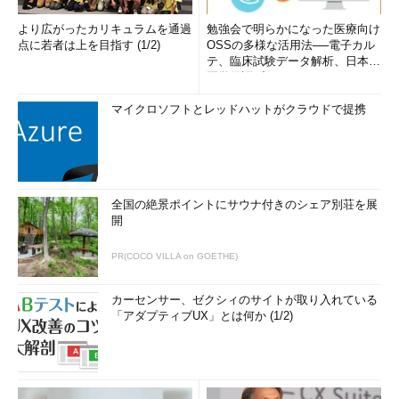
より広がったカリキュラムを通過
勉強会で明らかになった医療向け
点に若者は上を目指す (1/2)
OSSの多様な活用法──電子カル
テ、臨床試験データ解析、日本語
医学用語プラットフォーム、画...
マイクロソフトとレッドハットがクラウドで提携
全国の絶景ポイントにサウナ付きのシェア別荘を展
開
PR(COCO VILLA on GOETHE)
［TCP/IP 詳細設定］ダイアログ
画面はWindows XPでのもの。メトリック値をマニュアル設
カーセンサー、ゼクシィのサイトが取り入れている
定するには、チェックボックスをオフにし、任意の値を入力
「アダプティブUX」とは何か (1/2)
する。
（1）
マニュアル設定を行うには、このチェックボックス
をオフにする。すると、下のエディットコントロールが有効
化され、値を入力可能になる。Windows 2000の場合にはこ
のチェックボックスは存在しない。でユーザーが指定しない