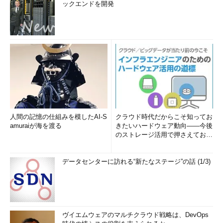
ックエンドを開発
インタフェースの切り替えにともなう注意点
以上では、100BASE-TXケーブルの抜き差しによるデフォルト
ルートの変更について解説しているが、このケーブルの抜き差し
はいつでも行えるわけではないことに注意していただきたい。そ
の原理を考えると分かるが、これは、100BASE-TXのイーサネッ
トインタフェースを有効にしたり、無効にしたりしている。その
結果、より優先度の低い無線LAN側のルートが無効になったり、
有効になったりして、デフォルトルートが切り替わっている。
人間の記憶の仕組みを模したAI-S
クラウド時代だからこそ知ってお
無線LANインタフェースに対して割り当てられたIPアドレス
amuraiが海を渡る
きたいハードウェア動向――今後
は、システムを起動してから終了するまで（DHCPサーバ側で変
のストレージ活用で押さえておき
たい3つのキーワードとは (1...
更したりしなければ）ずっと同じである。それに対してイーサネ
ット側のIPアドレスは、有効になったり、無効になったりする。
データセンターに訪れる“新たなステージ”の話 (1/3)
もしイーサネット側のIPアドレスを使って動作しているアプリケ
ーションがあると、ケーブルを抜いたとたんにTCPやUDPのソケ
ットが無効化され、上位アプリケーションには通信エラーが伝え
られる。例えばメールの送受信処理中やInternet Explorerなどを
使ったブラウズの途中でケーブルを抜くと、それらのアプリケー
ヴイエムウェアのマルチクラウド戦略は、DevOps