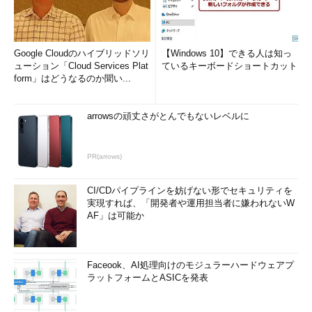
つまり100BASE-TXインタフェースにはメトリック値20が、
IEEE 802.11b無線LANインタフェース（11Mbit/s）にはメトリッ
ク値30がそれぞれ自動的に割り当てられることになる。これに
よりWindows XPでは、この自動メトリック機能により、何の設
Google Cloudのハイブリッドソリ
【Windows 10】できる人は知っ
定を行うことなく、今回の目的を達成できる。
ューション「Cloud Services Plat
ているキーボードショートカット
form」はどうなるのか聞い...
Windows XPにIEEE 802.11b無線LANカードと100BASE-TXイー
サネットを接続し、netstat -rコマンドを実行すると次のように
arrowsの頑丈さがとんでもないレベルに
なった。
PR(arrows)
C:\>
netstat -r
CI/CDパイプラインを妨げない形でセキュリティを
Route Table
実現すれば、「開発者や運用担当者に嫌われないW
==========================================
AF」は可能か
======================================
Interface List
0x1 ........................... MS TCP Loopback interface
Faceook、AI処理向けのモジュラーハードウェアプ
0xf0004 ...00 07 40 0f 82 1b ...... BUFFALO WLI-CF-S11G
ラットフォームとASICを発表
Wireless LAN Adapter
パケット スケジューラ ミニポート
……IEEE 802.11b無線