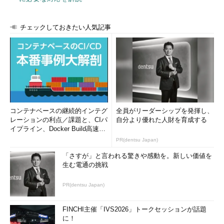
てられるようになっていれば、100BASE-TXが使える場合にはそ
ちらを、使えない場合は無線LANを使うようになる。
チェックしておきたい人気記事
ネットワークインタフェースのメトリックを確認する
現在使用しているインタフェースのメトリック値を確認するに
は、コマンドラインから「
netstat -r
」を実行して、IPのルーテ
ィングテーブルを表示すればよい。
●Windows 2000のメトリック
コンテナベースの継続的インテグ
全員がリーダーシップを発揮し、
Windows 2000で「
netstat -r
」を実行すると、以下のようにな
レーションの利点／課題と、CIパ
自分より優れた人財を育成する
る。一番右端に表示されているのがメトリック値である。
イプライン、Docker Build高速化
のコツ (1/2...
PR(dentsu Japan)
「さすが」と言われる驚きや感動を。新しい価値を
C:\>
netstat -r
生む電通の挑戦
Route Table
PR(dentsu Japan)
==========================================
======================================
FINCHI主催「IVS2026」トークセッションが話題
Interface List
に！