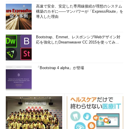
自動割り当て機能はないが、マニュアルで指定すれば、今回の目
高速で安全、安定した専用線接続が理想のシステム
的を達成できる。
構築のカギに――マンパワーが「ExpressRoute」を
導入した理由
インタフェースのメトリック値をマニュアル設定する
ネットワークインタフェースのメトリック値を設定するには、
Bootstrap、Emmet、レスポンシブWebデザイン対
まず以下の手順で設定画面を開く。
応を強化したDreamweaver CC 2015を使ってみ...
コントロールパネルの［
ネットワーク接続
］（Windows
XP）または［
ネットワークとダイヤルアップ接続
］
（Windows 2000）をクリック
「Bootstrap 4 alpha」が登場
ネットワークインタフェースの一覧から対象のもののプロ
パティを開く
コンポーネント一覧から「
インターネット プロトコル
（TCP/IP）
」を選択して［
プロパティ
］ボタンをクリック
［
インターネット プロトコル（TCP/IP）のプロパティ
］
ダイアログの［
全般
］タブにある［
詳細設定
］ボタンをク
リック
［
TCP/IP 詳細設定
］ダイアログの［
IP設定
］タブを選択