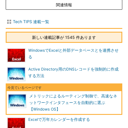
無線LANでバックアップするのは厄介だ。
関連情報
10／100BASE-TXインタフェースが別にあるなら、大量のデー
タをバックアップするなどの場合だけ、これにケーブルをつない
Tech TIPS 連載一覧
で、高速な100BASE-TXでファイルを転送すればよい。バックア
ップが完了したら、ケーブルを抜いて、無線LANを使用するいつ
新しい連載記事が 1545 件あります
もの状態に戻る。
WindowsでExcelと外部データベースとを連携させ
ところでこの際でも、無線LANインタフェースは有効なまま
る
（接続状態のまま）で操作できると非常に便利である。つまり、
100BASE-TXインタフェースにケーブルが接続されていないとき
Active Directory用のDNSレコードを強制的に作成
は無線LANを使い、ケーブルを接続すると自動的に100BASE-TX
する方法
側を（優先して）使い、再度ケーブルを抜くと自動的に無線LAN
を使うようになるということだ。2つのインタフェースが利用可
能な場合には、高速な方を優先して使わせたいということであ
メトリックによるルーティング制御で、高速なネ
る。
ットワークインタフェースを自動的に選ぶ
【Windows OS】
Windows OSのネットワークインタフェースの「メトリッ
ク」とは
Excelで万年カレンダーを作成する