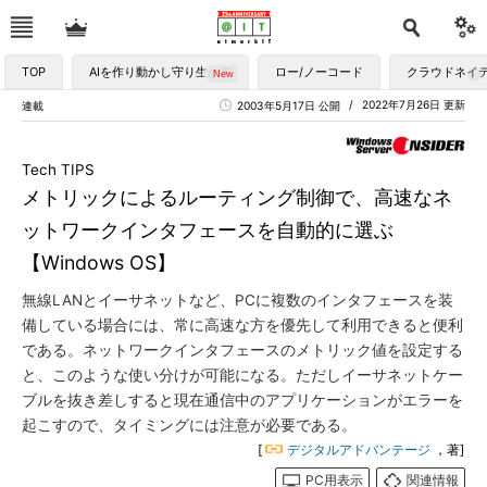
TOP
AIを作り動かし守り生かす
ロー/ノーコード
クラウドネイ
2022年7月26日 更新
連載
2003年5月17日 公開
Tech TIPS
メトリックによるルーティング制御で、高速なネ
ットワークインタフェースを自動的に選ぶ
【Windows OS】
無線LANとイーサネットなど、PCに複数のインタフェースを装
備している場合には、常に高速な方を優先して利用できると便利
である。ネットワークインタフェースのメトリック値を設定する
と、このような使い分けが可能になる。ただしイーサネットケー
ブルを抜き差しすると現在通信中のアプリケーションがエラーを
起こすので、タイミングには注意が必要である。
[
デジタルアドバンテージ
，著]
PC用表示
関連情報