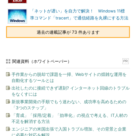
Windowsでは、ネットワークインタフェースのメトリック値を
うまく設定することでこれが可能になる。
「ネットが遅い」を自力で解決！ Windows 11標
準コマンド「tracert」で通信経路を丸裸にする方法
ここでいうメトリック（metric＝「
距離
」とか「
計量
」の意
味）とは、ネットワークインタフェースのルート（経路）に割り
過去の連載記事が 73 件あります
当てられる値で、そのルートを使用する場合の「
通信コスト
」を
表す。具体的には、リンクスピード（データ転送速度）やホップ
数、遅延時間などからそのルートのコストが計測される。メトリ
ック値が小さいルートほど、通信にかかるコストが小さいという
関連資料（ホワイトペーパー）
PR
ことを意味している。
手作業からの脱却で課題を一掃、Webサイトの煩雑な運用を
実際にはTCP/IPのプロトコルスタックは、ルーティングテー
自動化するツールとは
ブル上に利用可能なルートが複数存在する場合には、このメトリ
出社したのに接続できず遅刻? インターネット回線のトラブル
ックの小さなルート（インタフェース）を優先的に使用するよう
をなくすには
になっている。ルーティングとメトリックの関係などについては
新規事業開発の手順でもう迷わない、成功率を高めるための
Tech TIPS「
ルーティングテーブルを操作する
」などを参照して
「3つのステップ」
いただきたい。
「育成」「採用/定着」「効率化」の視点で考える、IT人材の
不足を解消する方法
つまり今回のような場合、100BASE-TXインタフェースに対し
エンジニアの米国出張で入国トラブル増加、その背景と企業
て、無線LANインタフェースよりも小さいメトリック値が割り当
に必要な対応を解説