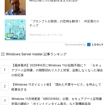
時代の情シスの役割を支えられるか
ションはエラーを起こし、終了してしまうことになる。ファイル
の転送やFTPによる送受信処理などもエラーとなるだろう。
だが、実際にはWindowsネットワークにおけるファイルサービ
「プロンプトが面倒」の悲鳴を解消！ AI定着のス
スなどは、通信が一時途絶えたとしても、何度か自動的にリトラ
テップ
イを行うようになっている（IPアドレスが変わっても問題な
い）。またメールを始めとして、Windows上のアプリケーション
PR(ITmedia エンタープライズ)
は、実際に送受信中でなければIPアドレスが変わったりしてもエ
ラーとはならないものが多いし、ユーザーが明示的に再処理（再
Recommended by
表示）などの操作を行えば、問題なく処理を継続できる場合も多
Windows Server Insider 記事ランキング
い。
このような事情があるため、ネットワークケーブルの抜き差し
【最終案内】2026年6月にWindows 11が起動不能に？ 「セキュ
アブート証明書」の期限切れリスクと対策、起動しなくなった場合
によるデフォルトルートの変更は、まったく問題がないとはいえ
の対応策
ないが、現実的にはかなりの場面で有効に使えると思われる（特
にクライアント用途では）。ネットワークのトラフィックが（明
【Windows 11ダイエット術】「隠れた不要サービス」を停止して
らかに）発生しているときにケーブルを抜き差しするのは問題だ
軽量化する
が、システムがアイドル状態（外部との通信が行われていない状
態）ならば構わないだろう。あえていうならば、システムをサス
Windows 11月例更新「KB5101650」公開、セキュアブート証明書
ペンドやリジュームするような感覚で（これらを行う場合は、何
対策の継続と「ポイントインタイム復元」など新機能追加