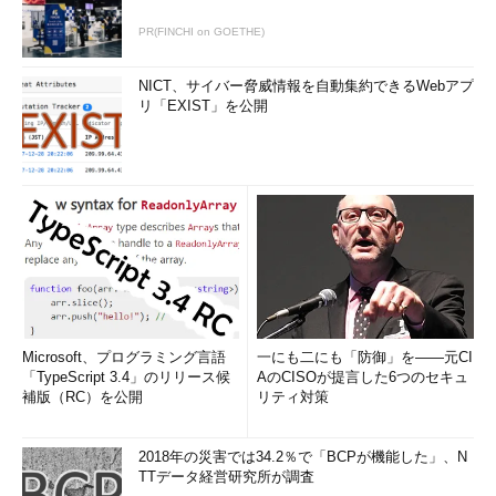
0x1 ........................... MS TCP Loopback interface
0x1000005 ...00 80 45 12 0a 89 ...... Intel 8255x-based
PR(FINCHI on GOETHE)
Integrated Fast Ethernet
==========================================
NICT、サイバー脅威情報を自動集約できるWebアプ
======================================
リ「EXIST」を公開
==========================================
======================================
Active Routes:
Network Destination Netmask Gateway
Interface Metric
……メトリック
0.0.0.0 0.0.0.0 192.168.0.56
192.168.0.102 1
127.0.0.0 255.0.0.0 127.0.0.1 127.0.0.1 1
192.168.0.0 255.255.255.0 192.168.0.102
Microsoft、プログラミング言語
一にも二にも「防御」を――元CI
192.168.0.102 1
「TypeScript 3.4」のリリース候
AのCISOが提言した6つのセキュ
192.168.0.102 255.255.255.255 127.0.0.1
補版（RC）を公開
リティ対策
127.0.0.1 1
192.168.0.255 255.255.255.255 192.168.0.102
2018年の災害では34.2％で「BCPが機能した」、N
192.168.0.102 1
TTデータ経営研究所が調査
224.0.0.0 224.0.0.0 192.168.0.102