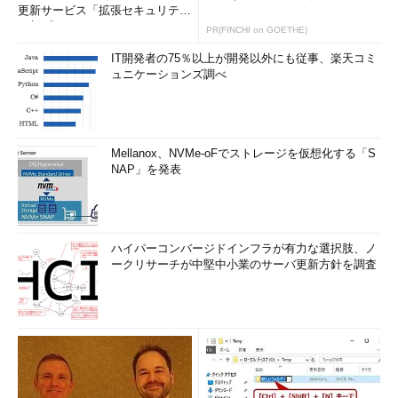
下のメトリック値が割り当てられる。
更新サービス「拡張セキュリティ
更新プログ...
PR(FINCHI on GOETHE)
リンクスピード
メトリック値
IT開発者の75％以上が開発以外にも従事、楽天コミ
ュニケーションズ調べ
200Mbit/sより高速
10
20Mbit/s超～200Mbit/s以下
20
4Mbit/s超～20Mbit/s以下
30
500Kbit/s超～4Mbit/s以下
40
Mellanox、NVMe-oFでストレージを仮想化する「S
NAP」を発表
500Kbit/s以下
50
（内部ループバック）
1
リンクスピードとメトリック値の関係
Windows XPでは、デフォルトではこのようにネットワークインタフェースの
ハイパーコンバージドインフラが有力な選択肢、ノ
リンクスピードに応じてメトリック値が決定される。メトリック値が小さい方
ークリサーチが中堅中小業のサーバ更新方針を調査
が優先度が高い（通信コストが少ない）とされる。数値の絶対値にはあまり意
味はなく、大小関係だけに基づいて判断される。ただしここでいうリンクスピ
ードとは、各インタフェースが本来持っている（はずの）物理的な最高速度の
ことである。無線LANのように、通信状態によって時々刻々と変わる現在の実
効通信速度を反映したものではないし、途中で変動したりもしない。