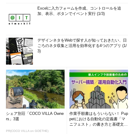
=======================================
Excelに入力フォームを作成、コントロールを追
Persistent Routes:
加、表示、ボタンでイベント実行 (1/3)
None
デザインネタをWebで探す人が知っておきたい、日
デフォルトのルートが2つあるが（いずれも同じゲートウェイ
ごろのネタ収集と活用を効率化する4つのアプリ (1/
を指している）、上側のメトリックが30の方が無線LAN、下側
3)
のメトリックが20の方が100BASE-TXのイーサネットである。こ
のようにWindows XPでは、各インタフェースの持つリンクスピ
ードに応じて、メトリック値が自動的に変わるようになってい
る。
しかし手元で実験したところでは、最大11Mbit/sのIEEE
802.11b無線LANインタフェースでありながら、メトリック値と
して100BASE-TXと同じ20が割り当てられる場合があった（詳細
は不明だが、より高速な無線LAN規格も存在するので、それらと
シェア別荘「COCO VILLA Owne
作業手順書はもういらない！ Pup
まとめて同じように扱われているのかもしれない）。このような
rs」3選
petにおける自動化の定義書「マ
場合には、インタフェースのメトリック値をマニュアルで指定す
ニフェスト」の書き方と基礎文法
まとめ (1/5)
ればよい。また前述のとおり、Windows 2000にはメトリックの
PR(COCO VILLA on GOETHE)