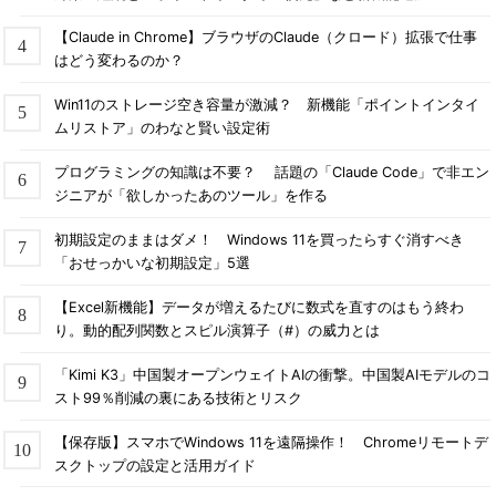
も作業をしていないのが普通）、利用するとよいだろう。
【Claude in Chrome】ブラウザのClaude（クロード）拡張で仕事
はどう変わるのか？
■この記事と関連性の高い別の記事
Windows Server 2008で無線LANを利用する
（TIPS）
Win11のストレージ空き容量が激減？ 新機能「ポイントインタイ
安全な来客専用の無線LAN環境を構築する（バッファロ
ムリストア」のわなと賢い設定術
ー ゲストポート編））
（TIPS）
プログラミングの知識は不要？ 話題の「Claude Code」で非エン
Windows 2000／Windows XPのICSを活用する（NATを
ジニアが「欲しかったあのツール」を作る
利用する方法）（1）
（TIPS）
WindowsのVirtual Routerで仮想無線LANルーターを構築
初期設定のままはダメ！ Windows 11を買ったらすぐ消すべき
する
（TIPS）
「おせっかいな初期設定」5選
Windowsでルーティングテーブルを操作する
（TIPS）
【Excel新機能】データが増えるたびに数式を直すのはもう終わ
り。動的配列関数とスピル演算子（#）の威力とは
「
Tech TIPS
」
「Kimi K3」中国製オープンウェイトAIの衝撃。中国製AIモデルのコ
スト99％削減の裏にある技術とリスク
【保存版】スマホでWindows 11を遠隔操作！ Chromeリモートデ
スクトップの設定と活用ガイド