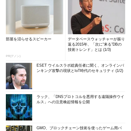
限り、メトリックは1になる。
（2）
指定したいメトリック値を入力する。
画面はWindows XPのものである。自動メトリック機能のない
Windows 2000では、［
インタフェース メトリック
］という名前
部屋を沼らせるスピーカー
データベースウォッチャーが振り
のエディットコントロールがあるだけで、チェックボックスはな
返る2015年、「次に“来る”DBの
い（そしてエディットコントロールには、デフォルトで「
1
」が
技術トレンド」とは (1/3)
指定されている）。
PR(デノン)
ESET ウイルスラボ総責任者に聞く、オンラインバ
今回のケース（100BASE-TXとIEEE 802.11b無線LAN）なら、
ンキング攻撃の現状とIoT時代のセキュリティ (1/2)
Windows XPでの自動設定に従って、100BASE-TXには20を、無
線LANには30をそれぞれメトリック値として指定すればよいだ
ろう。ただしWindows XPでは、100BASE-TXには自動的に20が
割り当てられるので、無線LAN側だけをより大きな値に設定し
ラック、「DNSプロトコルを悪用する遠隔操作ウイ
て、優先度を下げればよいはずだ。
ルス」への注意喚起情報を公開
メトリック値を設定したら、それらが有効になっているかどう
か、コマンドプロンプトから「
netstat -r
」を実行して確認して
おこう。
GMO、ブロックチェーン技術を使ったゲーム用バ