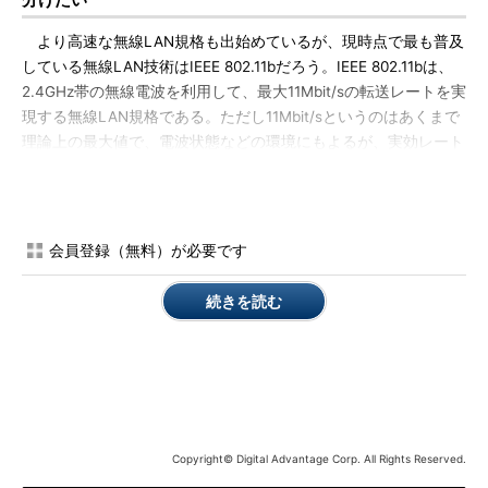
より高速な無線LAN規格も出始めているが、現時点で最も普及
している無線LAN技術はIEEE 802.11bだろう。IEEE 802.11bは、
2.4GHz帯の無線電波を利用して、最大11Mbit/sの転送レートを実
現する無線LAN規格である。ただし11Mbit/sというのはあくまで
理論上の最大値で、電波状態などの環境にもよるが、実効レート
はおおよそ4～5Mbit/s程度といったところだ。100BASE-TX（最
大100Mbit/s程度）と比較するとかなり遅いが、メールの送受信
や一般的なWebページの参照程度なら、これでも問題なく使え
る。このため人によっては、会議などの移動時だけでなく、自分
会員登録（無料）が必要です
のデスクにいるときでも、無線LANを使っているというケースも
あるようだ。
続きを読む
しかし、場面によっては、どうしても高速な100BASE-TXを使
いたいと思うときがある。最も典型的なケースは、大量のデータ
をバックアップする場合である。例えばノートPCで電子メール
を受信しているなら、定期的に受信メールのバックアップをとり
たいと考えるだろう。添付ファイルなどもあるので、受信ボック
Copyright© Digital Advantage Corp. All Rights Reserved.
スはすぐに数百Mbytes級のサイズになってしまう。これを遅い