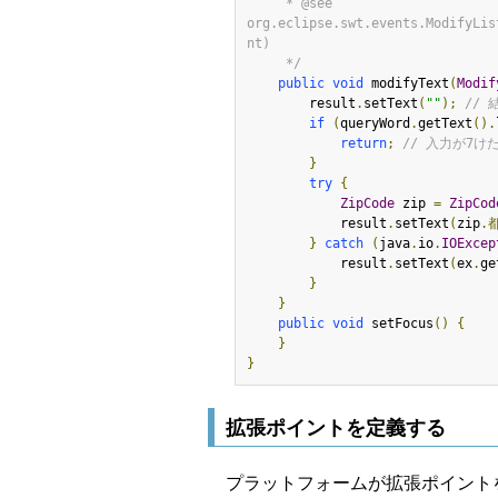
     * @see 
org.eclipse.swt.events.ModifyLis
nt)

     */
public
void
 modifyText
(
Modif
        result
.
setText
(
""
);
//
if
(
queryWord
.
getText
().
return
;
// 入力が7
}
try
{
ZipCode
 zip 
=
ZipCod
            result
.
setText
(
zip
.
}
catch
(
java
.
io
.
IOExcep
            result
.
setText
(
ex
.
ge
}
}
public
void
 setFocus
()
{
}
}
拡張ポイントを定義する
プラットフォームが拡張ポイント