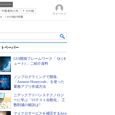
ペーパー
・中級者向けAI
その他
マイページ
ws
その他の特集
イトペーパー
GUI開発フレームワーク「 Qt (キ
ュート) 」ご紹介資料
ノンプログラミングで開発、
k
「Amazon Honeycode」を使った
業務アプリ作成方法
ニデックアドバンステクノロジ
ーに学ぶ「UIテスト自動化」 工
数削減の秘訣は?
マイクロサービスを補完するJava