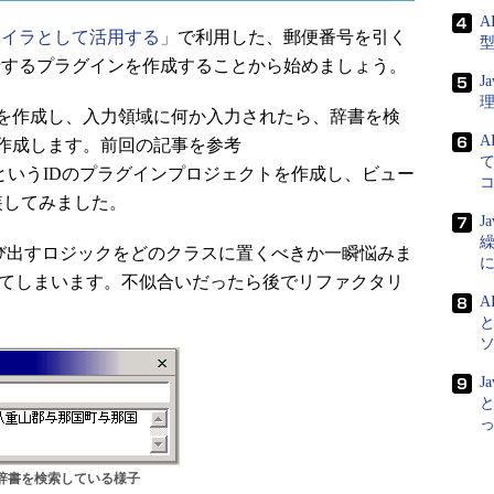
A
ロファイラとして活用する」
で利用した、郵便番号を引く
行するプラグインを作成することから始めましょう。
J
を作成し、入力領域に何か入力されたら、辞書を検
A
作成します。前回の記事を参考
て
dictionary”というIDのプラグインプロジェクトを作成し、ビュー
)を実装してみました。
J
ip()を呼び出すロジックをどのクラスに置くべきか一瞬悩みま
実装してしまいます。不似合いだったら後でリファクタリ
A
J
と
辞書を検索している様子