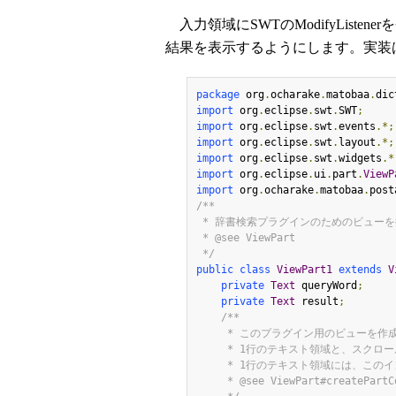
入力領域にSWTのModifyListen
結果を表示するようにします。実装
package
 org
.
ocharake
.
matobaa
.
dic
import
 org
.
eclipse
.
swt
.
SWT
;
import
 org
.
eclipse
.
swt
.
events
.*;
import
 org
.
eclipse
.
swt
.
layout
.*;
import
 org
.
eclipse
.
swt
.
widgets
.*
import
 org
.
eclipse
.
ui
.
part
.
ViewP
import
 org
.
ocharake
.
matobaa
.
post
/**

 * 辞書検索プラグインのためのビューを提供します。

 * @see ViewPart

 */
public
class
ViewPart1
extends
V
private
Text
 queryWord
;
private
Text
 result
;
/**

     * このプラグイン用のビューを作成します。

     * 1行のテキスト領域と、スクロールバーを伴う複数行のテキスト領域を縦に配置します。

     * 1行のテキスト領域には、このインスタンス自身を ModifyListenerとして登録します。

     * @see ViewPart#createPartControl
