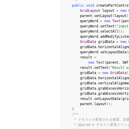
     */
public
void
 createPartContro
GridLayout
 layout 
=
new
        parent
.
setLayout
(
layout
)
        queryWord 
=
new
Text
(
par
        queryWord
.
setText
(
"input
        queryWord
.
selectAll
();
        queryWord
.
addModifyListe
GridData
 gridData 
=
new
        gridData
.
horizontalAlign
        queryWord
.
setLayoutData
(
        result 
=
new
Text
(
parent
,
 SWT
        result
.
setText
(
"Result w
        gridData 
=
new
GridData
(
        gridData
.
horizontalAlign
        gridData
.
verticalAlignme
        gridData
.
grabExcessHoriz
        gridData
.
grabExcessVerti
        result
.
setLayoutData
(
gri
        parent
.
layout
();
}
/**

     * テキストが変更される都度、辞書を検索します。

     * @param e テキスト変更イベント
