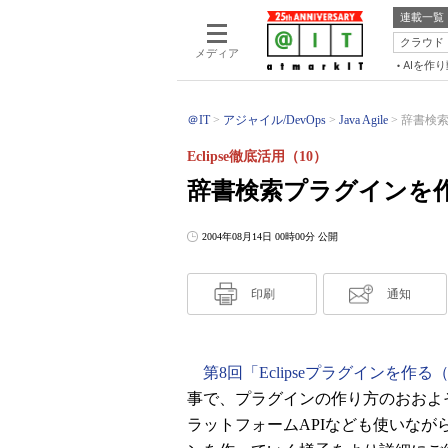
連載一覧
クラウド
メディア
AIを作
＠IT
アジャイル/DevOps
Java Agile
辞書検索プ
Eclipse徹底活用（10）
辞書検索プラグインを
2004年08月14日 00時00分 公開
印刷
通知
第8回「Eclipseプラグインを作る
事で、プラグインの作り方のおおよ
ラットフォームAPIなども使いながら