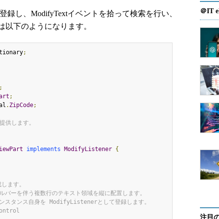
＠IT e
erを登録し、ModifyTextイベントを拾って検索を行い、
は以下のようになります。
tionary
;
;
art
;
al
.
ZipCode
;
iewPart
implements
ModifyListener
{
注目