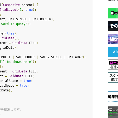
l
(
Composite
 parent
)
{
GridLayout
(
1
,
true
);
;
ent
,
 SWT
.
SINGLE 
|
 SWT
.
BORDER
);
 word to query"
);
ner
(
this
);
GridData
();
ment 
=
GridData
.
FILL
;
gridData
);
.
MULTI 
|
 SWT
.
BORDER 
|
 SWT
.
V_SCROLL 
|
 SWT
.
WRAP
);
ill be shown here"
);
);
ment 
=
GridData
.
FILL
;
nt 
=
GridData
.
FILL
;
ontalSpace 
=
true
;
calSpace 
=
true
;
dData
);
編集