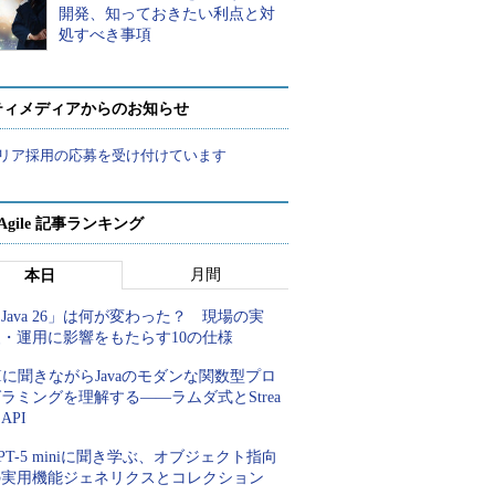
開発、知っておきたい利点と対
処すべき事項
ティメディアからのお知らせ
リア採用の応募を受け付けています
a Agile 記事ランキング
月間
本日
Java 26」は何が変わった？ 現場の実
装・運用に影響をもたらす10の仕様
Iに聞きながらJavaのモダンな関数型プロ
ラミングを理解する――ラムダ式とStrea
 API
PT-5 miniに聞き学ぶ、オブジェクト指向
の実用機能ジェネリクスとコレクション