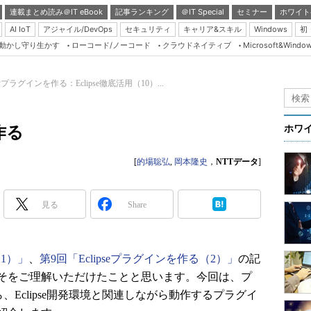
連載まとめ読み＠IT eBook
記事ランキング
＠IT Special
セミナー
ホワイト
AI IoT
アジャイル/DevOps
セキュリティ
キャリア&スキル
Windows
初
り動かし守り生かす
ローコード/ノーコード
クラウドネイティブ
Microsoft&Windo
Server & Storage
HTML5 + UX
ラグインを作る：Eclipse徹底活用（10）...
Smart & Social
Coding Edge
作る
ホワ
Java Agile
[
的場聡弘
,
岡本隆史
，
NTTデータ
]
Database Expert
Linux ＆ OSS
見る
Share
Master of IP Networ
Security & Trust
Test & Tools
（1）」
、
第9回「Eclipseプラグインを作る（2）」
の記
そをご理解いただけたことと思います。今回は、プ
Insider.NET
、Eclipse開発環境と関連しながら動作するプラグイ
ブログ