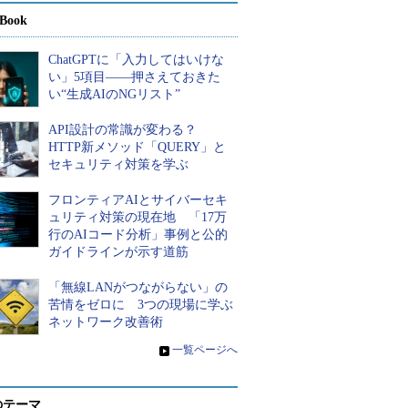
Book
ChatGPTに「入力してはいけな
い」5項目――押さえておきた
い“生成AIのNGリスト”
API設計の常識が変わる？
HTTP新メソッド「QUERY」と
セキュリティ対策を学ぶ
フロンティアAIとサイバーセキ
ュリティ対策の現在地 「17万
行のAIコード分析」事例と公的
ガイドラインが示す道筋
「無線LANがつながらない」の
苦情をゼロに 3つの現場に学ぶ
ネットワーク改善術
»
一覧ページへ
のテーマ