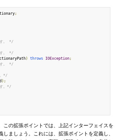
tionary
;
す。 */
す。 */
ctionaryPath
)
throws
IOException
;
す。 */
。*/
d
);
す。*/
。この拡張ポイントでは、上記インターフェイスを
義しましょう。これには、拡張ポイントを定義し、