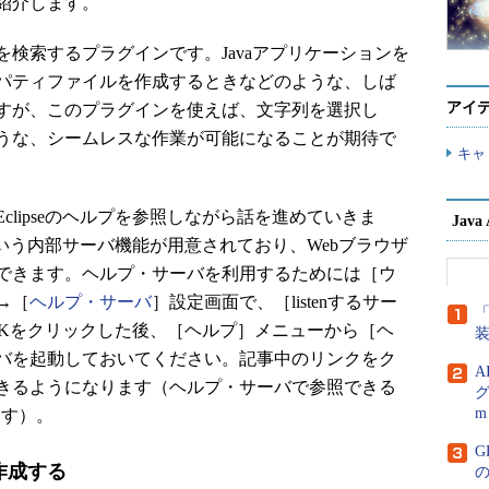
紹介します。
検索するプラグインです。Javaアプリケーションを
パティファイルを作成するときなどのような、しば
アイ
すが、このプラグインを使えば、文字列を選択し
うな、シームレスな作業が可能になることが期待で
キャ
lipseのヘルプを参照しながら話を進めていきま
Jav
バという内部サーバ機能が用意されており、Webブラウザ
できます。ヘルプ・サーバを利用するためには［ウ
→［
ヘルプ・サーバ
］設定画面で、［listenするサー
「
てOKをクリックした後、［ヘルプ］メニューから［ヘ
バを起動しておいてください。記事中のリンクをク
A
きるようになります（ヘルプ・サーバで参照できる
グ
m
ます）。
G
作成する