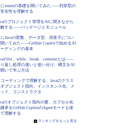
Iにenumの基礎を聞いてみた――列挙型の
型安全性を理解する
avaのプロジェクト管理をAIに聞きながら
理解する――パッケージとモジュール
IにJavaの変数、データ型、演算子につい
聞いてみた――GitHub Copilotで始めるAI
コーディングの基本
avaのfor、while、break、continueとは――
繰り返し処理の違いと使い分け、構文をAI
に聞いて学ぶ方法
Iコーディングで理解する、Javaのクラス
とオブジェクト指向、インスタンス化、メ
ソッド、コンストラクタ
avaのオブジェクト指向の要、カプセル化
継承をGitHub CopilotのAgentモードも使
って理解する
»
ランキングをもっと見る