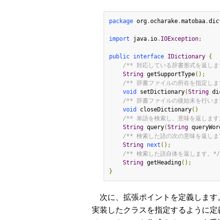
package
 org
.
ocharake
.
matobaa
.
dic
import
 java
.
io
.
IOException
;
public
interface
IDictionary
{
/** 対応している辞書形式を返しま
String
 getSupportType
();
/** 辞書ファイルの所在を指定しま
void
 setDictionary
(
String
 di
/** 辞書ファイルの後始末を行いま
void
 closeDictionary
()
/** 単語を検索し、意味を返します
String
 query
(
String
 queryWor
/** 検索した語の次の意味を返しま
String
next
();
/** 検索した語自体を返します。*/
String
 getHeading
();
}
次に、拡張ポイントを定義します
実装したクラスを指定するように定