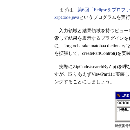
まずは、
第6回「Eclipseをプ
ZipCode.java
というプログラムを実
入力領域と結果領域を持つビュー
索して結果を表示するプラグインを
に、“org.ocharake.matobaa.
を拡張して、createPartControl(
実際にZipCode#searchByZ
すが、取りあえずViewPart1に
ングすることにしましょう。
郵便番号