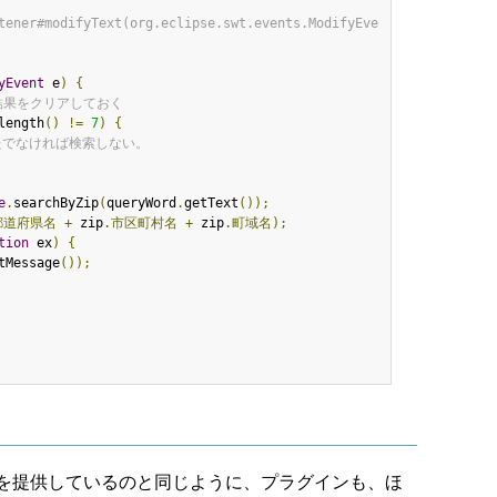
tener#modifyText(org.eclipse.swt.events.ModifyEve
yEvent
 e
)
{
 結果をクリアしておく
length
()
!=
7
)
{
けたでなければ検索しない。
e
.
searchByZip
(
queryWord
.
getText
());
都道府県名
+
 zip
.市区町村名
+
 zip
.町域名);
tion
 ex
)
{
tMessage
());
を提供しているのと同じように、プラグインも、ほ