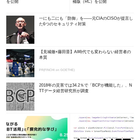
を公開
補版（RC）を公開
一にも二にも「防御」を――元CIAのCISOが提言し
た6つのセキュリティ対策
【見城徹×藤田晋】AI時代でも変わらない経営者の
本質
PR(FINCHI on GOETHE)
2018年の災害では34.2％で「BCPが機能した」、N
TTデータ経営研究所が調査