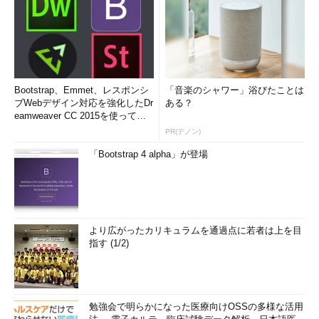
Bootstrap、Emmet、レスポンシ
「音楽のシャワー」浴びたことは
ブWebデザイン対応を強化したDr
ある？
eamweaver CC 2015を使って
み...
PR(デノン)
「Bootstrap 4 alpha」が登場
より広がったカリキュラムを通過点に若者は上を目
指す (1/2)
勉強会で明らかになった医療向けOSSの多様な活用