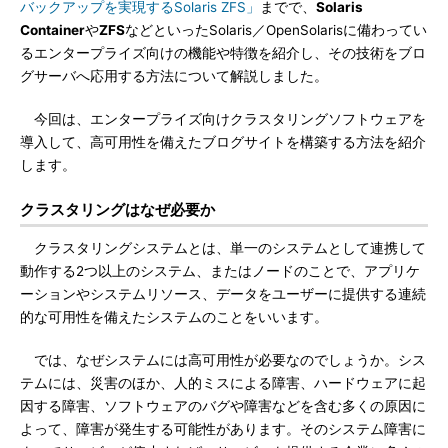
バックアップを実現するSolaris ZFS」
までで、
Solaris
Container
や
ZFS
などといったSolaris／OpenSolarisに備わってい
るエンタープライズ向けの機能や特徴を紹介し、その技術をブロ
グサーバへ応用する方法について解説しました。
今回は、エンタープライズ向けクラスタリングソフトウェアを
導入して、高可用性を備えたブログサイトを構築する方法を紹介
します。
クラスタリングはなぜ必要か
クラスタリングシステムとは、単一のシステムとして連携して
動作する2つ以上のシステム、またはノードのことで、アプリケ
ーションやシステムリソース、データをユーザーに提供する連続
的な可用性を備えたシステムのことをいいます。
では、なぜシステムには高可用性が必要なのでしょうか。シス
テムには、災害のほか、人的ミスによる障害、ハードウェアに起
因する障害、ソフトウェアのバグや障害などを含む多くの原因に
よって、障害が発生する可能性があります。そのシステム障害に