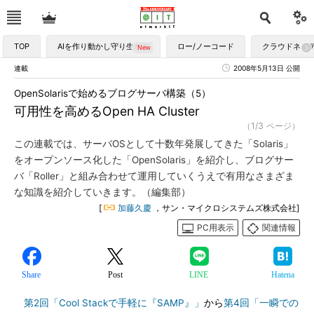
TOP
AIを作り動かし守り生かす
ロー/ノーコード
クラウドネイ
連載
2008年5月13日 公開
OpenSolarisで始めるブログサーバ構築（5）
可用性を高めるOpen HA Cluster
（1/3 ページ）
この連載では、サーバOSとして十数年発展してきた「Solaris」
をオープンソース化した「OpenSolaris」を紹介し、ブログサー
バ「Roller」と組み合わせて運用していくうえで有用なさまざま
な知識を紹介していきます。（編集部）
[
加藤久慶
，サン・マイクロシステムズ株式会社]
PC用表示
関連情報
Share
Post
LINE
Hatena
第2回「Cool Stackで手軽に『SAMP』」
から
第4回「一瞬での