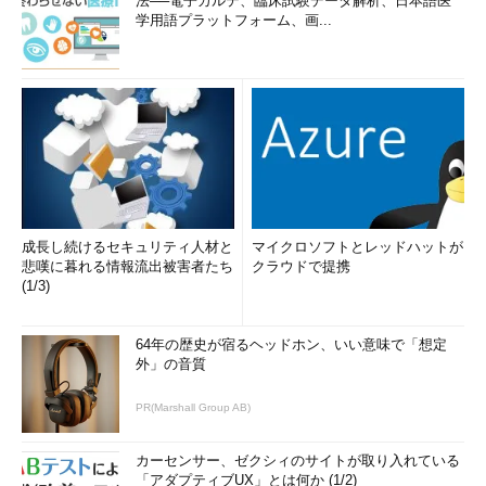
法──電子カルテ、臨床試験データ解析、日本語医
学用語プラットフォーム、画...
成長し続けるセキュリティ人材と
マイクロソフトとレッドハットが
悲嘆に暮れる情報流出被害者たち
クラウドで提携
(1/3)
64年の歴史が宿るヘッドホン、いい意味で「想定
外」の音質
PR(Marshall Group AB)
カーセンサー、ゼクシィのサイトが取り入れている
「アダプティブUX」とは何か (1/2)