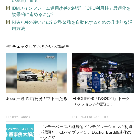
い本質に迫る
IBMメインフレーム運用改善の勘所 「CPU利用料」最適化を
効果的に進めるには?
RPAとAIの違いとは? 定型業務を自動化するための具体的な活
用方法
チェックしておきたい人気記事
Jeep 抽選で3万円分ギフト当たる
FINCHI主催「IVS2026」トーク
セッションが話題に！
PR(Jeep Japan)
PR(FINCHI on GOETHE)
コンテナベースの継続的インテグレーションの利点
／課題と、CIパイプライン、Docker Build高速化の
コツ (1/2...