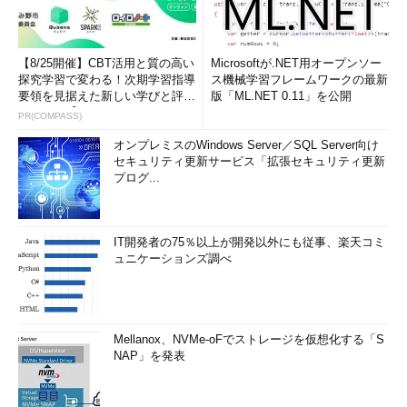
【8/25開催】CBT活用と質の高い
Microsoftが.NET用オープンソー
探究学習で変わる！次期学習指導
ス機械学習フレームワークの最新
要領を見据えた新しい学びと評価
版「ML.NET 0.11」を公開
のカタチ【オンラインイベ...
PR(COMPASS)
オンプレミスのWindows Server／SQL Server向け
セキュリティ更新サービス「拡張セキュリティ更新
プログ...
IT開発者の75％以上が開発以外にも従事、楽天コミ
ュニケーションズ調べ
Mellanox、NVMe-oFでストレージを仮想化する「S
NAP」を発表