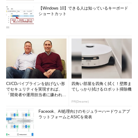
【Windows 10】できる人は知っているキーボード
ショートカット
CI/CDパイプラインを妨げない形
四角い部屋を四角く拭く！壁際ま
でセキュリティを実現すれば、
でしっかり拭けるロボット掃除機
「開発者や運用担当者に嫌われな
いWAF」は可能か
PR(Dreame)
Faceook、AI処理向けのモジュラーハードウェアプ
ラットフォームとASICを発表