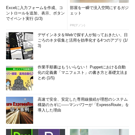
Excelに入力フォームを作成、コ
部屋を一瞬で没入空間にするガジ
ントロールを追加、表示、ボタン
ェット
でイベント実行 (1/3)
PR(デノン)
デザインネタをWebで探す人が知っておきたい、日
ごろのネタ収集と活用を効率化する4つのアプリ (1/
3)
作業手順書はもういらない！ Puppetにおける自動
化の定義書「マニフェスト」の書き方と基礎文法ま
とめ (1/5)
高速で安全、安定した専用線接続が理想のシステム
構築のカギに――マンパワーが「ExpressRoute」を
導入した理由