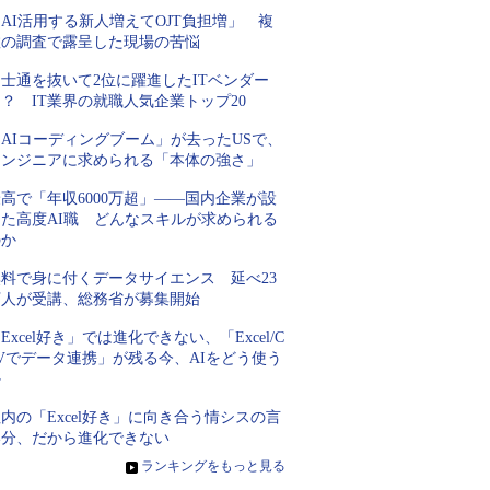
AI活用する新人増えてOJT負担増」 複
数の調査で露呈した現場の苦悩
士通を抜いて2位に躍進したITベンダー
？ IT業界の就職人気企業トップ20
AIコーディングブーム」が去ったUSで、
エンジニアに求められる「本体の強さ」
高で「年収6000万超」――国内企業が設
けた高度AI職 どんなスキルが求められる
のか
無料で身に付くデータサイエンス 延べ23
万人が受講、総務省が募集開始
Excel好き」では進化できない、「Excel/C
Vでデータ連携」が残る今、AIをどう使う
か
内の「Excel好き」に向き合う情シスの言
い分、だから進化できない
»
ランキングをもっと見る