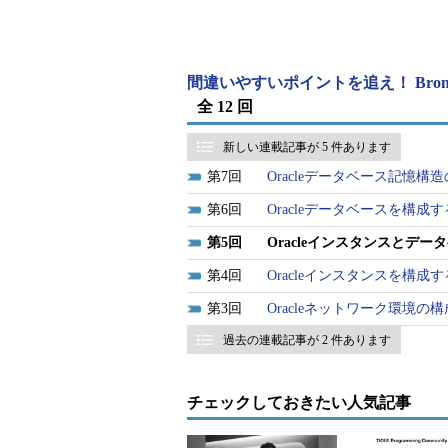
以下のファイルが破損していると
・初期化パラメータファイル
間違いやすいポイントを追え！ Bronz
全 12 回
初期化パラメータファイルは、NOM
グラウンドプロセスの起動を行いま
新しい連載記事が 5 件あります
って、初期化パラメータファイルが
7
Oracleデータベース記憶構
となります。
6
Oracleデータベースを構成
初期化パラメータファイルが損失
5
Oracleインスタンスとデー
ります。
4
Oracleインスタンスを構成
（例）
3
Oracleネットワーク環境の構
SQL> startup
ORA-01078: システム・パラメータの処
過去の連載記事が 2 件あります
ORA-01565: ファイル'初期化パラメータフ
ルをオープンできません。
……
チェックしておきたい人気記事
・制御ファイル