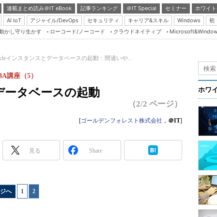
連載まとめ読み＠IT eBook
記事ランキング
＠IT Special
セミナー
ホワイト
AI IoT
アジャイル/DevOps
セキュリティ
キャリア&スキル
Windows
初
り動かし守り生かす
ローコード/ノーコード
クラウドネイティブ
Microsoft&Windo
Server & Storage
HTML5 + UX
racleインスタンスとデータベースの起動：間違いや...
Smart & Social
BA講座（5）
Coding Edge
とデータベースの起動
ホワ
Java Agile
（2/2 ページ）
Database Expert
[
ゴールデンフォレスト株式会社
，
＠IT
]
Linux ＆ OSS
Master of IP Networ
見る
Share
Security & Trust
Test & Tools
ジへ
1
|
2
Insider.NET
ブログ