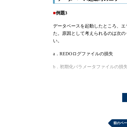
■
例題3
データベースを起動したところ、エ
た。原因として考えられるのは次の
い。
a．REDOログファイルの損失
b．初期化パラメータファイルの損
c．制御ファイルの損失
d．データファイルの損失
■
例題の範囲をおさらい
参考：「
Oracleインスタンスを管理
前のペー