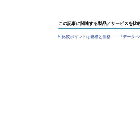
REDOログファイル、データファ
ラーになります。
この記事に関連する製品／サービスを比
（例：REDOログファイルの場合）
SQL> startup
ORACLEインスタンスが起動しました。
比較ポイントは規模と価格――『データベ
……
データベースがマウントされました
ORA-00313: ログ・グループ1(
ORA-00312: オンライン・ログ1 ス
（例：データファイルの場合）
SQL> startup
ORACLEインスタンスが起動しました。
……
データベースがマウントされました