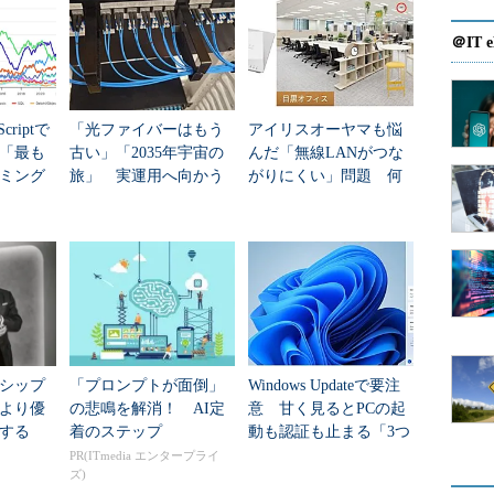
ープンされるファイルです。制御ファイルが損失して
＠IT e
能ですが、MOUNT時にエラーとなります。
動を行うと、以下のようなエラーになります。
criptで
「光ファイバーはもう
アイリスオーヤマも悩
年「最も
古い」「2035年宇宙の
んだ「無線LANがつな
ミング
旅」 実運用へ向かう
がりにくい」問題 何
データセンター新技術
を変えて解決した？
別エラー。詳細はアラート・ログをチェックしてください。
イル
ファイルは、OPEN時に読み込まれ、データベースが
シップ
「プロンプトが面倒」
Windows Updateで要注
REDOログファイルまたはデータファイルが損失して
より優
の悲鳴を解消！ AI定
意 甘く見るとPCの起
ログファイル、データファイルの整合性が取れていない
する
着のステップ
動も認証も止まる「3つ
Tは可能ですがデータベースのオープンができません。
のセキュリティ移行」
PR(ITmedia エンタープライ
ズ)