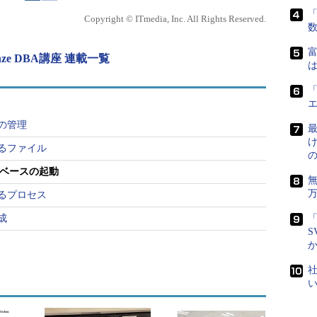
エラーが発生し、データベースを起動できません。
「
Copyright © ITmedia, Inc. All Rights Reserved.
富
e DBA講座 連載一覧
は
OUNT時に読み込まれ、SGAの割り当てとバック
「
す。それによってインスタンスが起動されます。従
損失している場合、インスタンスの起動時にエラー
造の管理
最
するファイル
した状態で起動を行うと、以下のようなエラーにな
タベースの起動
するプロセス
成
「
S
理に失敗しました。
ァルのパス'の識別中にエラーが発生しました。 ORA-27041: ファイ
社