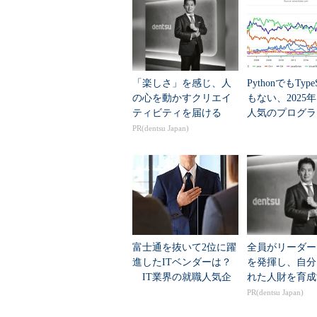
制御ファイルは、MOUNT時にオ
いる場合、インスタンスの起動は可
制御ファイルが損失した状態で起
「楽しさ」を感じ、人
PythonでもTypeS
の心を動かすクリエイ
もない、2025
（例）
ティビティを届ける
人気のプログラ
SQL> startup
言語」
PR(dentsu Japan)
ORACLEインスタンスが起動しました。
……
ORA-00205: 制御ファイル識
・REDOログファイル、データファ
REDOログファイルおよびデータ
富士通を抜いて2位に躍
全員がリーダー
オープンし操作が可能になります。
進したITベンダーは？
を発揮し、自分
いる場合、制御ファイル、REDO
IT業界の就職人気企
れた人財を育成
状態となります。従って、MOUN
業トップ20
PR(dentsu Japan)