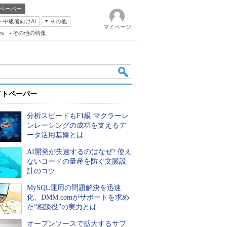
ペーパー
・中級者向けAI
その他
マイページ
ws
その他の特集
イトペーパー
分析スピードもF1級 マクラーレ
ンレーシングの成功を支えるデ
ータ活用基盤とは
AI開発が失速するのはなぜ? 使え
k
ないコードの量産を防ぐ文脈設
計のコツ
MySQL運用の問題解決を迅速
化、DMM.comがサポートを求め
た“相談役”の実力とは
オープンソースで拡大するサプ