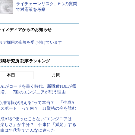
ライチェーンリスク、6つの質問
で対応策を考察
ティメディアからのお知らせ
リア採用の応募を受け付けています
戦略研究所 記事ランキング
月間
本日
AIがコードを書く時代、新職種FDEが需
要増」 7割のエンジニアが思う理由
応用情報が消える”って本当？ 「生成AI
パスポート」って何？ IT資格の今を読む
成AIを“使ったことない”エンジニアは
「楽しさ」が半分？ 仕事に「満足」する
理由は年代別でこんなに違った