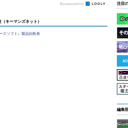
イルが損失した状態で起動を行うと、以下のようなエ
注目
Recommended by
較（キーマンズネット）
ースソフト』製品比較表
。
スレッド1)のメンバーをオープンできません。
レッド1: 'REDOログファイルのパス'
編集
。