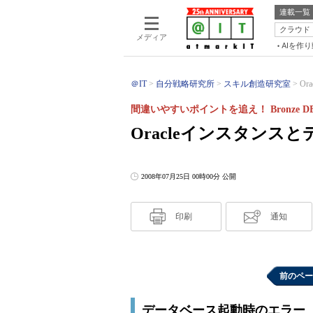
連載一覧
クラウド
メディア
AIを作
＠IT
自分戦略研究所
スキル創造研究室
O
間違いやすいポイントを追え！ Bronze D
Oracleインスタンス
2008年07月25日 00時00分 公開
印刷
通知
前のペー
データベース起動時のエラー