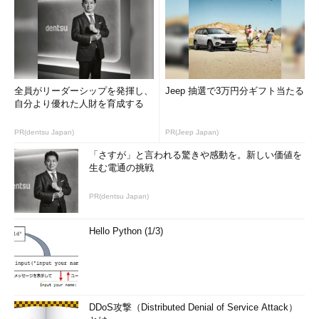
全員がリーダーシップを発揮し、
Jeep 抽選で3万円分ギフト当たる
自分より優れた人財を育成する
PR(dentsu Japan)
PR(Jeep Japan)
「さすが」と言われる驚きや感動を。新しい価値を
生む電通の挑戦
PR(dentsu Japan)
Hello Python (1/3)
DDoS攻撃（Distributed Denial of Service Attack）