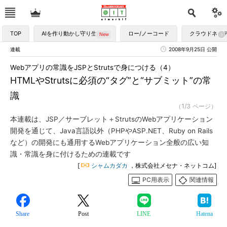
TOP
AIを作り動かし守り生かす
ロー/ノーコード
クラウドネイ
連載
2008年9月25日 公開
Webアプリの常識をJSPとStrutsで身につける（4）
HTMLやStrutsに必須の“タグ”と“サブミット”の常
識
（1/3 ページ）
本連載は、JSP／サーブレット＋StrutsのWebアプリケーション
開発を通じて、Java言語以外（PHPやASP.NET、Ruby on Rails
など）の開発にも通用するWebアプリケーション全般の広い知
識・常識を身に付けるための連載です
[
シャムカダカ
，株式会社メセナ・ネットコム]
PC用表示
関連情報
Share
Post
LINE
Hatena