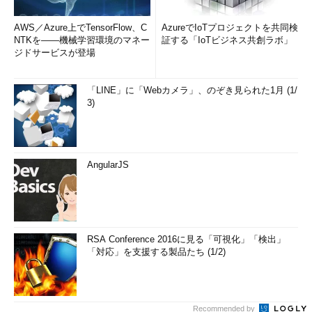
AWS／Azure上でTensorFlow、C
AzureでIoTプロジェクトを共同検
NTKを――機械学習環境のマネー
証する「IoTビジネス共創ラボ」
ジドサービスが登場
「LINE」に「Webカメラ」、のぞき見られた1月 (1/
3)
AngularJS
RSA Conference 2016に見る「可視化」「検出」
「対応」を支援する製品たち (1/2)
Recommended by