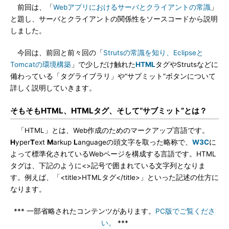
前回は、「
Webアプリにおけるサーバとクライアントの常識
」
と題し、サーバとクライアントの関係性をソースコードから説明
しました。
今回は、前回と前々回の「
Strutsの常識を知り、Eclipseと
Tomcatの環境構築
」で少しだけ触れた
HTML
タグやStrutsなどに
備わっている「タグライブラリ」や“サブミット”ボタンについて
詳しく説明していきます。
そもそもHTML、HTMLタグ、そして“サブミット”とは？
「HTML」とは、Web作成のためのマークアップ言語です。
H
yper
T
ext
M
arkup
L
anguageの頭文字を取った略称で、
W3C
に
よって標準化されているWebページを構成する言語です。HTML
タグは、下記のように<>記号で囲まれている文字列となりま
す。例えば、「<title>HTMLタグ</title>」といった記述の仕方に
なります。
*** 一部省略されたコンテンツがあります。
PC版でご覧くださ
い。
***