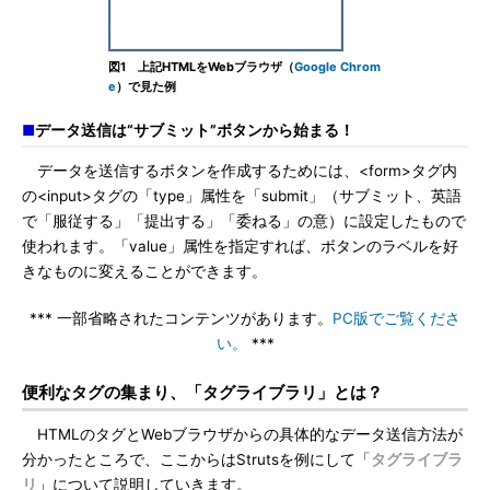
図1 上記HTMLをWebブラウザ（
Google Chrom
e
）で見た例
■
データ送信は“サブミット”ボタンから始まる！
データを送信するボタンを作成するためには、<form>タグ内
の<input>タグの「type」属性を「submit」（サブミット、英語
で「服従する」「提出する」「委ねる」の意）に設定したもので
使われます。「value」属性を指定すれば、ボタンのラベルを好
きなものに変えることができます。
*** 一部省略されたコンテンツがあります。
PC版でご覧くださ
い。
***
便利なタグの集まり、「タグライブラリ」とは？
HTMLのタグとWebブラウザからの具体的なデータ送信方法が
分かったところで、ここからはStrutsを例にして「
タグライブラ
リ
」について説明していきます。