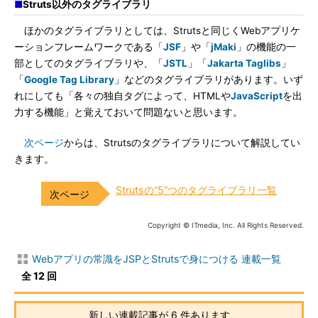
■
Struts以外のタグライブラリ
ほかのタグライブラリとしては、Strutsと同じくWebアプリケ
ーションフレームワークである「
JSF
」や「
jMaki
」の機能の一
部としてのタグライブラリや、「
JSTL
」「
Jakarta Taglibs
」
「
Google Tag Library
」などのタグライブラリがあります。いず
れにしても「各々の独自タグによって、HTMLや
JavaScript
を出
力する機能」と覚えておいて問題ないと思います。
次ページ
からは、Strutsのタグライブラリについて解説してい
きます。
Strutsの“5”つのタグライブラリ一覧
Copyright © ITmedia, Inc. All Rights Reserved.
Webアプリの常識をJSPとStrutsで身につける 連載一覧
全 12 回
新しい連載記事が 6 件あります