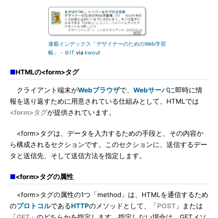
連載インデックス「デザイナーのためのWeb学習
帳」 - ＠IT
via
kwout
■
HTMLの<form>タグ
クライアント端末が
Webブラウザ
で、
Webサーバ
に即時に情
報を送り返すために用意されている仕組みとして、HTMLでは
<form>タグ
が提供されています。
<form>タグは、データを入力するための手段と、その内容か
ら構成されるセクションです。このセクションに、送信するデー
タと送信先、そして送信方法を指定します。
■
<form>タグの属性
<form>タグの属性の1つ「method」は、HTMLを通信するため
の
プロトコル
である
HTTP
のメソッドとして、「
POST
」または
「
GET
」のどちらかを指定します。指定しない場合は、GETメソ