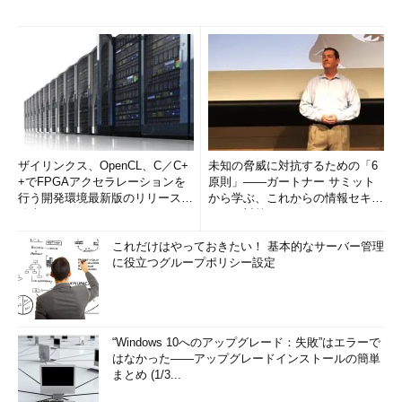
ザイリンクス、OpenCL、C／C+
未知の脅威に対抗するための「6
+でFPGAアクセラレーションを
原則」――ガートナー サミット
行う開発環境最新版のリリースを
から学ぶ、これからの情報セキュ
発表
リティ対策
これだけはやっておきたい！ 基本的なサーバー管理
に役立つグループポリシー設定
“Windows 10へのアップグレード：失敗”はエラーで
はなかった――アップグレードインストールの簡単
まとめ (1/3...