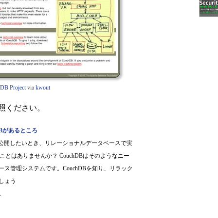
DB Project
via
kwout
参照ください。
DBがあるところ
で公開したいとき、リレーショナルデータベースで実
とはありませんか？ CouchDBはそのようなニー
ス管理システムです。CouchDBを知り、リラック
しょう
ム