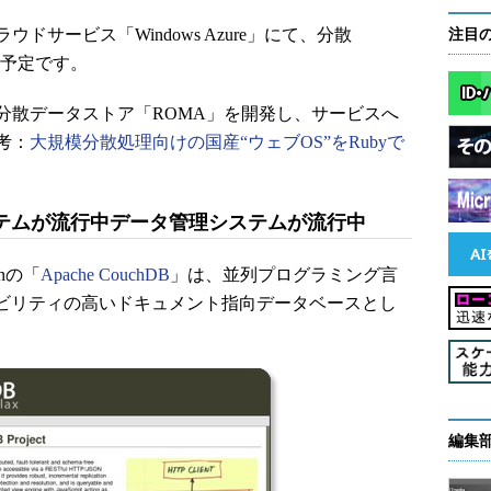
サービス「Windows Azure」にて、分散
注目
予定です。
散データストア「ROMA」を開発し、サービスへ
考：
大規模分散処理向けの国産“ウェブOS”をRubyで
ステムが流行中データ管理システムが流行中
onの「
Apache CouchDB
」は、並列プログラミング言
ビリティの高いドキュメント指向データベースとし
編集