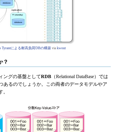
≫ Tokyo Tyrantによる耐高負荷DBの構築
via
kwout
か？
ィングの基盤として
RDB
（Relational DataBase）では
つつあるのでしょうか。この両者のデータモデルやア
す。