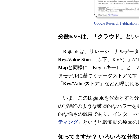
Google Research Publication: 
分散KVSは、「クラウド」とい
Bigtableは、リレーショナルデ
Key-Value Store
（以下、KVS）」の
Map
と同様に「Key（
キー
）」と「Va
タモデルに基づくデータストアです。
「
Key/Valueストア
」などと呼ばれ
いま、このBigtableを代表とす
の“指輪”のような破壊的なパワーを
的な強さの源泉であり、インターネ
ティング
」という地殻変動の原因の
知ってますか？ いろいろな分散