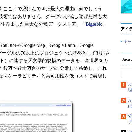
をここまで席けんできた最大の理由は何でしょう
技術ではありません。グーグルが成し遂げた最も大
が生み出した巨大な分散データストア、「
Bigtable
」
アイ
キャ
ubeやGoogle Map、Google Earth、Google
ngineなど、グーグルの70以上のプロジェクトの基盤として利用さ
Jav
ト）に達する天文学的規模のデータを、全世界36カ
た数万〜数十万台のサーバに分散して格納し、これ
なスケーラビリティと高可用性を低コストで実現し
J
J
は
安