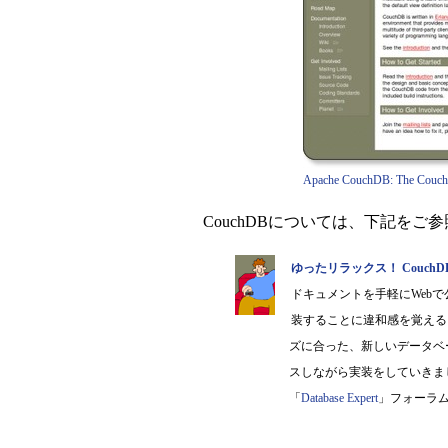
Apache CouchDB: The Couch
CouchDBについては、下記をご
ゆったリラックス！ Couch
ドキュメントを手軽にWeb
装することに違和感を覚えるこ
ズに合った、新しいデータベー
スしながら実装をしていきま
「
Database Expert
」フォーラ