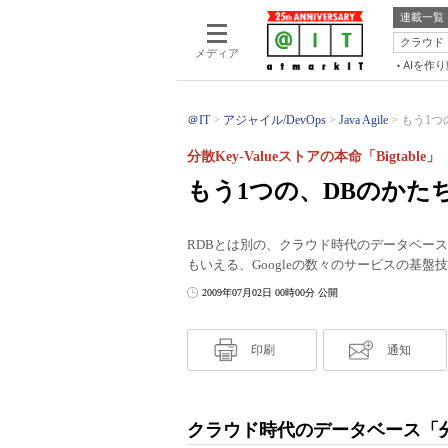
連載一覧
クラウド
メディア
AIを作
＠IT
アジャイル/DevOps
Java Agile
もう1つの
分散Key-Valueストアの本命「Bigtable」
もう1つの、DBのかたち、
RDBとは別の、クラウド時代のデータベースと
もいえる、Googleの数々のサービスの基盤技術
2009年07月02日 00時00分 公開
印刷
通知
クラウド時代のデータベース「分散K