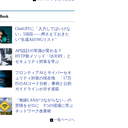
Book
ChatGPTに「入力してはいけな
い」5項目――押さえておきた
い“生成AIのNGリスト”
API設計の常識が変わる？
HTTP新メソッド「QUERY」と
セキュリティ対策を学ぶ
フロンティアAIとサイバーセキ
ュリティ対策の現在地 「17万
行のAIコード分析」事例と公的
ガイドラインが示す道筋
「無線LANがつながらない」の
苦情をゼロに 3つの現場に学ぶ
ネットワーク改善術
»
一覧ページへ