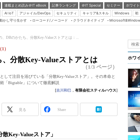
連載まとめ読み＠IT eBook
記事ランキング
＠IT Special
セミナー
ホワイト
AI IoT
アジャイル/DevOps
セキュリティ
キャリア&スキル
Windows
初
り動かし守り生かす
ローコード/ノーコード
クラウドネイティブ
Microsoft&Windo
Server & Storage
HTML5 + UX
、DBのかたち、分散Key-Valueストアとは：...
Smart & Social
（1）
Coding Edge
分散Key-Valueストアとは
ホワ
Java Agile
（1/3 ページ）
Database Expert
して注目を浴びている「分散Key-Valueストア」。その本命と
「Bigtable」について徹底解説
Linux ＆ OSS
[
吉川和巳
，
有限会社スティルハウス
]
Master of IP Networ
Security & Trust
見る
Share
Test & Tools
Insider.NET
ey-Valueストア」
ブログ