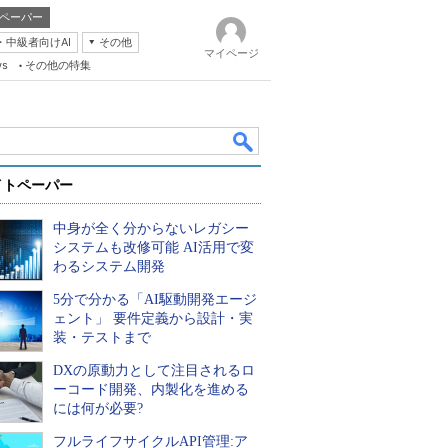
ペーパー
・中級者向けAI
その他
マイページ
ws
その他の特集
イトペーパー
中身が全く分からないレガシー
システムも改修可能 AI活用で変
わるシステム開発
5分で分かる「AI駆動開発エージ
k
ェント」 要件定義から設計・実
装・テストまで
DXの原動力として注目されるロ
ーコード開発、内製化を進める
には何が必要?
フルライフサイクルAPI管理:ア