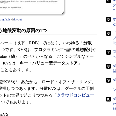
A
グ
m
BigTable
via
kwout
う地殻変動の原因の1つ
「
プ
ータベース（以下、RDB）ではなく、いわゆる「
分散
l
1つです。KVSは、プログラミング言語の
連想配列
や
G
lue（
値
）」のペアからなる、ごくシンプルなデー
KVSは「
キー・バリュー型データストア
」
A
ることもあります。
A
る分散KVSが、あたかも「ロード・オブ・ザ・リング」
発揮しつつあります。分散KVSは、グーグルの圧倒
ットの世界で起こりつつある「
クラウドコンピュー
A
1つでもあります。
KVS