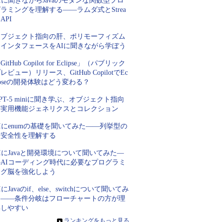
Iに聞きながらJavaのモダンな関数型プロ
ラミングを理解する――ラムダ式とStrea
 API
オブジェクト指向の肝、ポリモーフィズム
とインタフェースをAIに聞きながら学ぼう
GitHub Copilot for Eclipse」（パブリック
レビュー）リリース、GitHub CopilotでEc
ipseの開発体験はどう変わる？
PT-5 miniに聞き学ぶ、オブジェクト指向
の実用機能ジェネリクスとコレクション
Iにenumの基礎を聞いてみた――列挙型の
型安全性を理解する
IにJavaと開発環境について聞いてみた―
―AIコーディング時代に必要なプログラミ
ング脳を強化しよう
IにJavaのif、else、switchについて聞いてみ
た――条件分岐はフローチャートの方が理
解しやすい
»
ランキングをもっと見る