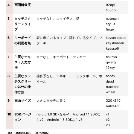
4
画面解像度
92dpi
108dpi
5
タッチスク
タッチなし、スタイラス、指
notouch
リーンタイ
stylus
プ
finger
6
キーボード
表に出ているタイプ、隠れているタイプ、ソ
keysexposed
の利用有無
フトキー
keyshidden
keyssoft
7
主要なテキ
キーなし、キーボード、テンキー
nokeys
スト入力方
qwerty
法
12key
8
主要なタッ
操作系なし、十字キー、トラックボール、ホ
nonav
チスクリー
イール
dpad
ン以外の操
trackball
作方法
wheel
9
画面サイズ
大きな方を先に書く
320x240
640x480
10
SDKバージ
ndroid 1.0 SDKならv1、Android 1.1 SDKな
v1
ョン
らv2、Android 1.5 SDKならv3
v2
v3
表1 修飾語句と、その説明