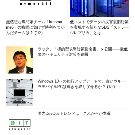
無慈悲な専門家チーム「kuroma
低コストでデータの災害復旧対策
me6」の暗躍に負けず勝利をつか
を実現する新たなSDS「ストレー
んだチームは？ (1/2)
ジレプリカ」とは
ラック、「標的型攻撃対策指南書」を公開――最低
限のセキュリティ対策を網羅
Windows 10への強行アップデートで、古いウルト
ラモバイルPCは輝きを取り戻せるか？ (1/2)
国内DevOpsトレンドは、これからが本番