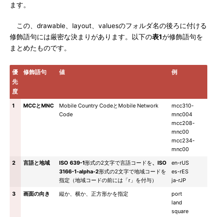
ます。
この、drawable、layout、valuesのフォルダ名の後ろに付ける
修飾語句には厳密な決まりがあります。以下の
表1
が修飾語句を
まとめたものです。
優
修飾語句
値
例
先
度
1
MCCとMNC
Mobile Country CodeとMobile Network
mcc310-
Code
mnc004
mcc208-
mnc00
mcc234-
mnc00
2
言語と地域
ISO 639-1
形式の2文字で言語コードを
、ISO
en-rUS
3166-1-alpha-2
形式の2文字で地域コードを
es-rES
指定（地域コードの前には「r」を付与）
ja-rJP
3
画面の向き
縦か、横か、正方形かを指定
port
land
square