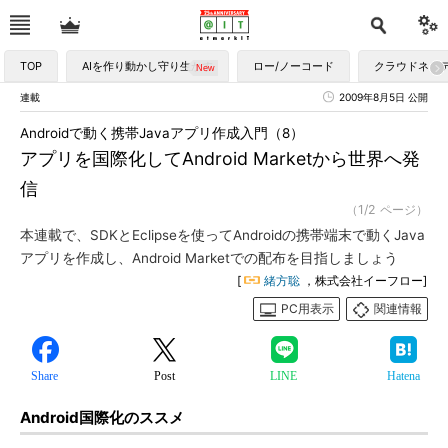
TOP
AIを作り動かし守り生かす
ロー/ノーコード
クラウドネイ
連載
2009年8月5日 公開
Androidで動く携帯Javaアプリ作成入門（8）
アプリを国際化してAndroid Marketから世界へ発
信
（1/2 ページ）
本連載で、SDKとEclipseを使ってAndroidの携帯端末で動くJava
アプリを作成し、Android Marketでの配布を目指しましょう
[
緒方聡
，株式会社イーフロー]
PC用表示
関連情報
Share
Post
LINE
Hatena
Android国際化のススメ