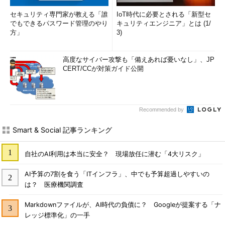
セキュリティ専門家が教える「誰
IoT時代に必要とされる「新型セ
でもできるパスワード管理のやり
キュリティエンジニア」とは (1/
方」
3)
高度なサイバー攻撃も「備えあれば憂いなし」、JP
CERT/CCが対策ガイド公開
Recommended by
Smart & Social 記事ランキング
自社のAI利用は本当に安全？ 現場放任に潜む「4大リスク」
AI予算の7割を食う「ITインフラ」、中でも予算超過しやすいの
は？ 医療機関調査
Markdownファイルが、AI時代の負債に？ Googleが提案する「ナ
レッジ標準化」の一手