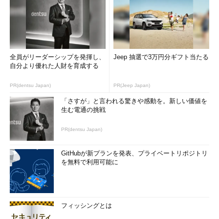
全員がリーダーシップを発揮し、
Jeep 抽選で3万円分ギフト当たる
自分より優れた人財を育成する
PR(dentsu Japan)
PR(Jeep Japan)
「さすが」と言われる驚きや感動を。新しい価値を
生む電通の挑戦
PR(dentsu Japan)
GitHubが新プランを発表、プライベートリポジトリ
を無料で利用可能に
フィッシングとは