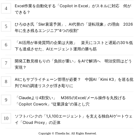
Excel作業を自動化する「Copilot in Excel」がスキルに対応 何が
できる？
ひろゆき氏「SIer衰退予測」、AI代替の「逆転現象」の理由 2026
年に生き残るエンジニア“4つの役割”
「AI活用が単発質問の企業は大敗」 楽天にコストと遅延の30％低
下も達成させた、AIエージェント運用の勝ち筋
開発工数見積もりの「負担が重い」をAIで解消へ 明治安田はどう
実現？
AIにもサプライチェーン管理が必要？ 中国AI「Kimi K3」を巡る批
判でAIの調達リスクが浮き彫りに
「Claudeより4割安い」 M365のExcel/メール操作を丸投げる
「Copilot Cowork」“従量課金”の落とし穴
ソフトバンクの「1人100エージェント」を支える独自AIゲートウェ
イ「Cloud Proxy」の正体
Copyright © ITmedia Inc. All Rights Reserved.