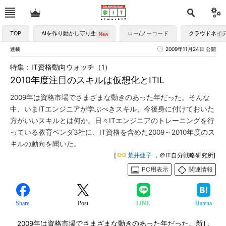
TOP
AIを作り動かし守り生かす
ロー/ノーコード
クラウドネイ
連載
2009年11月24日 公開
特集：IT資格動向ウォッチ（1）
2010年度注目のスキルは仮想化とITIL
2009年は資格市場でさまざまな動きのあった年だった。そんな
中、いまITエンジニアが学ぶべきスキル、今後身に付けておいた
方がいいスキルとは何か。日々ITエンジニアのトレーニングを行
っている教育ベンダ3社に、IT資格を含めた2009～2010年度のス
キルの動向を聞いた。
[
荒井亜子
，＠IT自分戦略研究所]
PC用表示
関連情報
Share
Post
LINE
Hatena
2009年は資格市場でさまざまな動きのあった年だった。新し