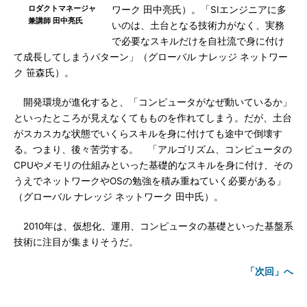
ロダクトマネージャ
ワーク 田中亮氏）。「SIエンジニアに多
兼講師 田中亮氏
いのは、土台となる技術力がなく、実務
で必要なスキルだけを自社流で身に付け
て成長してしまうパターン」（グローバル ナレッジ ネットワー
ク 笹森氏）。
開発環境が進化すると、「コンピュータがなぜ動いているか」
といったところが見えなくてもものを作れてしまう。だが、土台
がスカスカな状態でいくらスキルを身に付けても途中で倒壊す
る。つまり、後々苦労する。 「アルゴリズム、コンピュータの
CPUやメモリの仕組みといった基礎的なスキルを身に付け、その
うえでネットワークやOSの勉強を積み重ねていく必要がある」
（グローバル ナレッジ ネットワーク 田中氏）。
2010年は、仮想化、運用、コンピュータの基礎といった基盤系
技術に注目が集まりそうだ。
「次回」へ