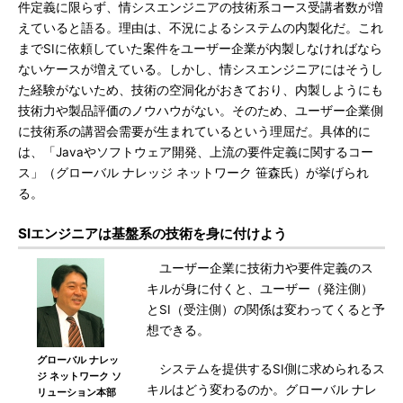
件定義に限らず、情シスエンジニアの技術系コース受講者数が増
えていると語る。理由は、不況によるシステムの内製化だ。これ
までSIに依頼していた案件をユーザー企業が内製しなければなら
ないケースが増えている。しかし、情シスエンジニアにはそうし
た経験がないため、技術の空洞化がおきており、内製しようにも
技術力や製品評価のノウハウがない。そのため、ユーザー企業側
に技術系の講習会需要が生まれているという理屈だ。具体的に
は、「Javaやソフトウェア開発、上流の要件定義に関するコー
ス」（グローバル ナレッジ ネットワーク 笹森氏）が挙げられ
る。
SIエンジニアは基盤系の技術を身に付けよう
ユーザー企業に技術力や要件定義のス
キルが身に付くと、ユーザー（発注側）
とSI（受注側）の関係は変わってくると予
想できる。
グローバル ナレッ
システムを提供するSI側に求められるス
ジ ネットワーク ソ
キルはどう変わるのか。グローバル ナレ
リューション本部