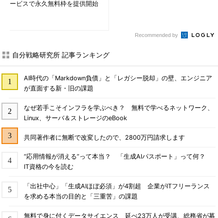
ービスで永久無料枠を提供開始
Recommended by
自分戦略研究所 記事ランキング
AI時代の「Markdown負債」と「レガシー脱却」の壁、エンジニア
が直面する新・旧の課題
なぜ若手こそインフラを学ぶべき？ 無料で学べるネットワーク、
Linux、サーバ＆ストレージのeBook
共同著作者に無断で改変したので、2800万円請求します
“応用情報が消える”って本当？ 「生成AIパスポート」って何？
IT資格の今を読む
「出社中心」「生成AIほぼ必須」が4割超 企業がITフリーランス
を求める本当の目的と「三重苦」の課題
無料で身に付くデータサイエンス 延べ23万人が受講、総務省が募