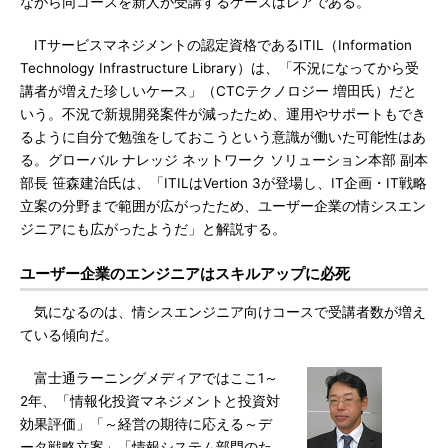
ながら同コースを新人が受講するケースはレアである。
ITサービスマネジメントの認定資格であるITIL（Information
Technology Infrastructure Library）は、「不況になってから受
講者が増えた珍しいケース」（CTCテクノロジー 増田氏）だと
いう。不況で新規開発案件が減ったため、運用やサポートもでき
るように自分で勉強をしておこうという意識が働いた可能性はあ
る。グローバル ナレッジ ネットワーク ソリューション本部 副本
部長 笹森建治氏は、「ITILはVertion 3が登場し、IT企画・IT戦略
立案の分野まで範囲が広がったため、ユーザー企業の情シスエン
ジニアにも広がったようだ」と解説する。
ユーザー企業のエンジニアはスキルアップに必死
気になるのは、情シスエンジニア向けコースで受講者数が増え
ている傾向だ。
富士通ラーニングメディアではここ1～
2年、「情報化投資マネジメントと投資対
効果評価」「～経営の期待に応える～デ
ータ戦略立案」「情報システム部門のた