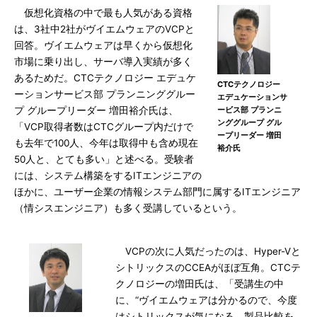
仮想化資格の中で最も人気がある資格
は、3社中2社がヴイエムウェアのVCPと
回答。ヴイエムウェアは早くから仮想化
市場に乗り出し、サーバ導入実績が多く
あるためだ。CTCテクノロジー エデュケ
CTCテクノロジー
ーションサービス部 プランニンググルー
エデュケーションサ
プ グループリーダー 増田裕介氏は、
ービス部 プランニ
ンググループ グル
「VCP取得者数はCTCグループ内だけで
ープリーダー 増田
も去年で100人、今年は取得中も含め現在
裕介氏
50人と、とても多い」と述べる。受験者
には、システム構築をするITエンジニアの
ほかに、ユーザー企業の情報システム部門に属するITエンジニア
（情シスエンジニア）も多く受講しているという。
VCPの次に人気だったのは、Hyper-Vと
シトリックスのCCEAがほぼ互角。CTCテ
クノロジーの増田氏は、「受講生の中
に、“ヴイエムウェアは分かるので、今度
はシトリックスが気になる。製品比較を