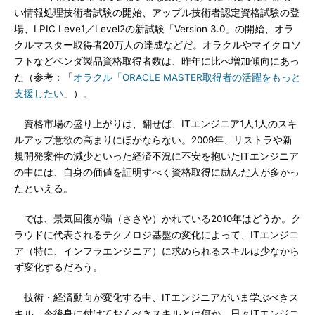
い情報処理技術者試験の開始、アップル技術者認定資格試験の登
場、LPIC Leve1／Level2の新試験「Version 3.0」の開始、オラ
クルマスター取得者20万人の達成などだ。オラクルやマイクロソ
フトなどベンダ製品資格取得者数は、昨年に比べ増加傾向にあっ
た（参考：「
オラクル「ORACLE MASTER取得者の活躍をもっと
支援したい
」）。
資格市場の盛り上がりは、翻せば、ITエンジニア1人1人のスキ
ルアップ意欲の高まりにほかならない。2009年、リストラや新
規開発案件の減少といった経済不況に不安を抱いたITエンジニア
の中には、自身の価値を証明すべく資格取得に励んだ人が多かっ
たといえる。
では、景気回復が囁（ささや）かれている2010年はどうか。ク
ラウドに代表されるテクノロジ基盤の変化によって、ITエンジニ
ア（特に、インフラエンジニア）に求められるスキルは少なから
ず変化するだろう。
技術・経済動向が変化する中、ITエンジニアがいま学ぶべきス
キル、今後身に付けておくべきスキルとは何か。日々ITエンジニ