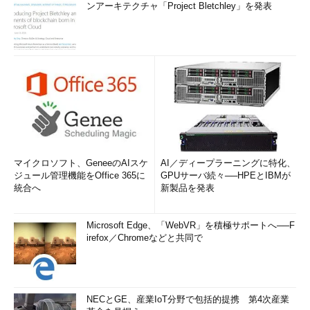
ンアーキテクチャ「Project Bletchley」を発表
マイクロソフト、GeneeのAIスケ
AI／ディープラーニングに特化、
ジュール管理機能をOffice 365に
GPUサーバ続々──HPEとIBMが
統合へ
新製品を発表
Microsoft Edge、「WebVR」を積極サポートへ──F
irefox／Chromeなどと共同で
NECとGE、産業IoT分野で包括的提携 第4次産業