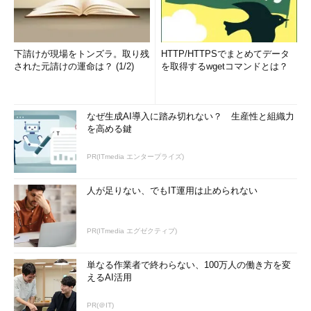
下請けが現場をトンズラ。取り残
HTTP/HTTPSでまとめてデータ
された元請けの運命は？ (1/2)
を取得するwgetコマンドとは？
なぜ生成AI導入に踏み切れない？ 生産性と組織力
を高める鍵
PR(ITmedia エンタープライズ)
人が足りない、でもIT運用は止められない
PR(ITmedia エグゼクティブ)
単なる作業者で終わらない、100万人の働き方を変
えるAI活用
PR(＠IT)