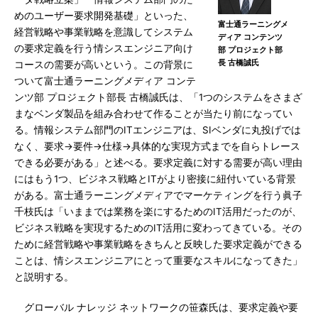
めのユーザー要求開発基礎」といった、
富士通ラーニングメ
経営戦略や事業戦略を意識してシステム
ディア コンテンツ
の要求定義を行う情シスエンジニア向け
部 プロジェクト部
長 古橋誠氏
コースの需要が高いという。この背景に
ついて富士通ラーニングメディア コンテ
ンツ部 プロジェクト部長 古橋誠氏は、「1つのシステムをさまざ
まなベンダ製品を組み合わせて作ることが当たり前になってい
る。情報システム部門のITエンジニアは、SIベンダに丸投げでは
なく、要求→要件→仕様→具体的な実現方式までを自らトレース
できる必要がある」と述べる。要求定義に対する需要が高い理由
にはもう1つ、ビジネス戦略とITがより密接に紐付いている背景
がある。富士通ラーニングメディアでマーケティングを行う眞子
千枝氏は「いままでは業務を楽にするためのIT活用だったのが、
ビジネス戦略を実現するためのIT活用に変わってきている。その
ために経営戦略や事業戦略をきちんと反映した要求定義ができる
ことは、情シスエンジニアにとって重要なスキルになってきた」
と説明する。
グローバル ナレッジ ネットワークの笹森氏は、要求定義や要