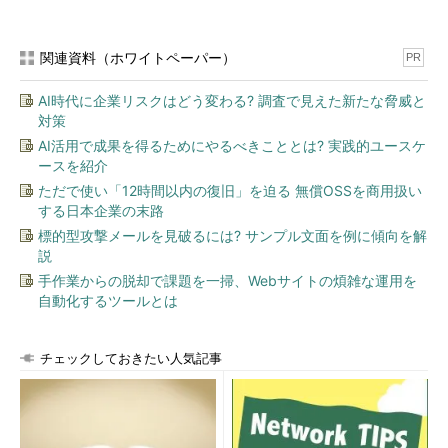
関連資料（ホワイトペーパー）
PR
AI時代に企業リスクはどう変わる? 調査で見えた新たな脅威と
対策
AI活用で成果を得るためにやるべきこととは? 実践的ユースケ
ースを紹介
ただで使い「12時間以内の復旧」を迫る 無償OSSを商用扱い
する日本企業の末路
標的型攻撃メールを見破るには? サンプル文面を例に傾向を解
説
手作業からの脱却で課題を一掃、Webサイトの煩雑な運用を
自動化するツールとは
チェックしておきたい人気記事