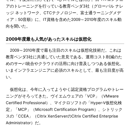
アのトレーニングを行っている教育ベンダ3社（グローバル ナレ
ッジ ネットワーク、CTCテクノロジー、富士通ラーニングメデ
ィア：50音順）に、IT資格を含めた2009～2010年度のスキル動
向を聞いた。
2009年度最も人気があったスキルは仮想化
2009～2010年度で最も注目のスキルは仮想化技術だ。これは
教育ベンダ3社に共通していた意見である。運用コスト削減のた
めのサーバ統合やクラウドの活用に向け普及しつつある仮想化。
いまインフラエンジニアに必須のスキルとして、最も注目度が高
い。
仮想化は、今年に入ってようやく認定資格プログラムやトレー
ニングがそろってきた。ヴイエムウェアの「VCP」（VMware
Certified Professional）、マイクロソフトの「Hyper-V仮想化検
定」「MCP」（Microsoft Certification Program）、シトリック
スの「CCEA」（Citrix XenServerのCitrix Certified Enterprise
Administrator）だ。