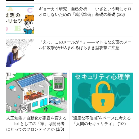
ギョーカイ研究、自己分析――いざという時にオロ
オロしないための「就活準備」基礎の基礎 (1/3)
「えっ、このメールが？」――マトモな文面のメー
ルに攻撃が仕込まれるばらまき型攻撃に注意
人工知能／自動化が家庭を変える
“適度な不信感”をベースに考える
――IoTとしての「家」は開発者
「人間のセキュリティ」 (1/2)
にとってのフロンティアか (1/3)