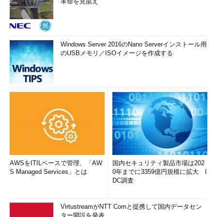
革命を見据え
Windows Server 2016のNano Serverインストール用
のUSBメモリ／ISOイメージを作成する
AWSをITILベースで管理、「AW
国内セキュリティ製品市場は202
S Managed Services」とは
0年までに3359億円規模に拡大 I
DC調査
VirtustreamがNTT Comと提携して国内データセン
ター開設を発表