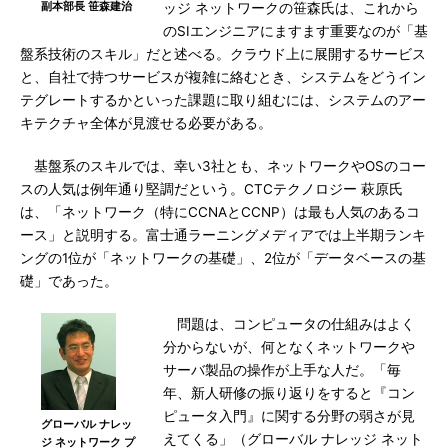
副本部長 笹森建治
ッジ ネットワークの笹森氏は、これから
のSIエンジニアにますます重要なのが「基
盤系技術のスキル」だと述べる。クラウド上に展開するサービス
と、自社で持つサービスが複雑に絡むとき、システムをどうイン
テグレートするかといった課題に取り組むには、システムのアー
キテクチャ全体が見渡せる必要がある。
基盤系のスキルでは、幸い3社とも、ネットワークやOSのコー
スの人気は例年通り堅調だという。CTCテクノロジー 萩原氏
は、「ネットワーク（特にCCNAとCCNP）は最も人気のあるコ
ース」と説明する。富士通ラーニングメディアでは上半期ランキ
ングの1位が「ネットワークの基礎」、2位が「データベースの基
礎」であった。
問題は、コンピュータの仕組みはよく
分からないが、何となくネットワークや
サーバ製品の操作が上手な人だ。「毎
年、新人研修の振り返りをすると『コン
ピュータ入門』に関する分野の弱さが見
グローバル ナレッ
えてくる」（グローバル ナレッジ ネット
ジ ネットワーク プ