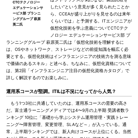
CTCテクノロジー
したい”という意見が多く見られたことか
エデュケーションサ
ービス部 プランニ
ら、CCEAが盛り上がりを見せるのは来年
ンググループ 萩原
くらいでは」と予測する。ITエンジニアが
英二氏
仮想化技術を学ぶ意義についてCTCテク
ノロジー エデュケーションサービス部 プ
ランニンググループ 萩原英二氏は「仮想化技術を理解するに
は、OSやネットワーク、ストレージなどの前提知識を幅広く必
要とする。仮想化技術はインフラエンジニアの技術力を測る意味
で価値のあるスキル」と述べる。ちなみに、仮想化資格について
は、第2回「インフラエンジニア注目の仮想化資格カタログ」で
詳しく解説するのでお楽しみに。
運用系コースが堅調。ITILは不況になってから人気？
もう1つ3社に共通していたのは、運用系コースの需要の高さ
だ。富士通ラーニングメディアでは4〜9月の上半期 受講者数ラ
ンキング 10位に「基礎から学ぶシステム運用管理・実践トレー
ニング〜障害管理、変更管理、SLAなど～」が入っている。通
常、上半期ランキングでは、新人向けコースが上位にくる。当然