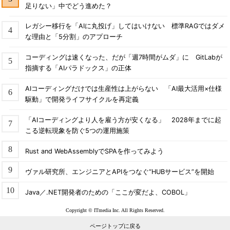
足りない」中でどう進めた？
レガシー移行を「AIに丸投げ」してはいけない 標準RAGではダメ
な理由と「5分割」のアプローチ
コーディングは速くなった、だが「週7時間がムダ」に GitLabが
指摘する「AIパラドックス」の正体
AIコーディングだけでは生産性は上がらない 「AI最大活用×仕様
駆動」で開発ライフサイクルを再定義
「AIコーディングより人を雇う方が安くなる」 2028年までに起
こる逆転現象を防ぐ5つの運用施策
Rust and WebAssemblyでSPAを作ってみよう
ヴァル研究所、エンジニアとAPIをつなぐ“HUBサービス”を開始
Java／.NET開発者のための「ここが変だよ、COBOL」
Copyright © ITmedia Inc. All Rights Reserved.
ページトップに戻る