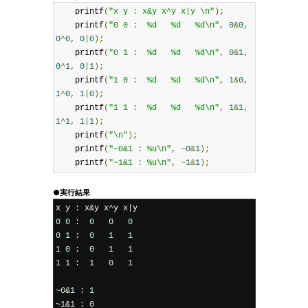
    printf
(
"x y : x&y x^y x|y \n"
);
    printf
(
"0 0 :  %d   %d   %d\n"
,
0
&
0
,
0
^
0
,
0
|
0
);
    printf
(
"0 1 :  %d   %d   %d\n"
,
0
&
1
,
0
^
1
,
0
|
1
);
    printf
(
"1 0 :  %d   %d   %d\n"
,
1
&
0
,
1
^
0
,
1
|
0
);
    printf
(
"1 1 :  %d   %d   %d\n"
,
1
&
1
,
1
^
1
,
1
|
1
);
    printf
(
"\n"
);
    printf
(
"~0&1 : %u\n"
,
~
0
&
1
);
    printf
(
"~1&1 : %u\n"
,
~
1
&
1
);
●実行結果
x y 
:
 x
&
y x
^
y x
|
0
0
:
0
0
0
0
1
:
0
1
1
1
0
:
0
1
1
1
1
:
1
0
1
~
0
&
1
:
1
~
1
&
1
:
0