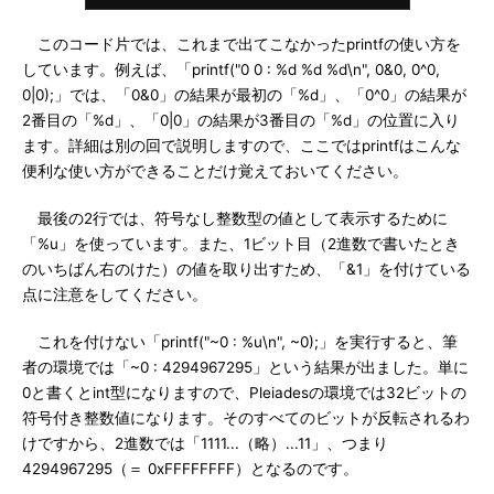
このコード片では、これまで出てこなかったprintfの使い方を
しています。例えば、「printf("0 0 : %d %d %d\n", 0&0, 0^0,
0|0);」では、「0&0」の結果が最初の「%d」、「0^0」の結果が
2番目の「%d」、「0|0」の結果が3番目の「%d」の位置に入り
ます。詳細は別の回で説明しますので、ここではprintfはこんな
便利な使い方ができることだけ覚えておいてください。
最後の2行では、符号なし整数型の値として表示するために
「%u」を使っています。また、1ビット目（2進数で書いたとき
のいちばん右のけた）の値を取り出すため、「&1」を付けている
点に注意をしてください。
これを付けない「printf("~0 : %u\n", ~0);」を実行すると、筆
者の環境では「~0 : 4294967295」という結果が出ました。単に
0と書くとint型になりますので、Pleiadesの環境では32ビットの
符号付き整数値になります。そのすべてのビットが反転されるわ
けですから、2進数では「1111...（略）...11」、つまり
4294967295（＝ 0xFFFFFFFF）となるのです。