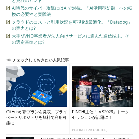
と克服のヒント
AI時代のサイバー攻撃にはAIで対抗、「AI活用型防御」への転
換の必要性と実践法
クラウドのコストと利用状況を可視化&最適化、「Datadog」
の実力とは?
大手MVNO事業者が法人向けサービスに選んだ通信端末、そ
の選定基準とは?
チェックしておきたい人気記事
GitHubが新プランを発表、プライ
FINCHI主催「IVS2026」トーク
ベートリポジトリを無料で利用可
セッションが話題に！
能に
PR(FINCHI on GOETHE)