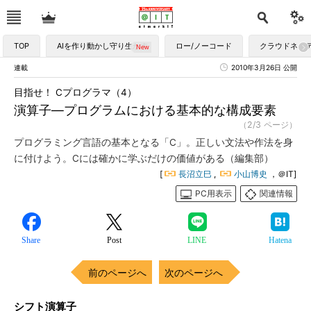
TOP
AIを作り動かし守り生かす
ロー/ノーコード
クラウドネイ
連載
2010年3月26日 公開
目指せ！ Cプログラマ（4）
演算子―プログラムにおける基本的な構成要素
（2/3 ページ）
プログラミング言語の基本となる「C」。正しい文法や作法を身
に付けよう。Cには確かに学ぶだけの価値がある（編集部）
[
長沼立巳
,
小山博史
，＠IT]
PC用表示
関連情報
Share
Post
LINE
Hatena
前のページへ
次のページへ
シフト演算子