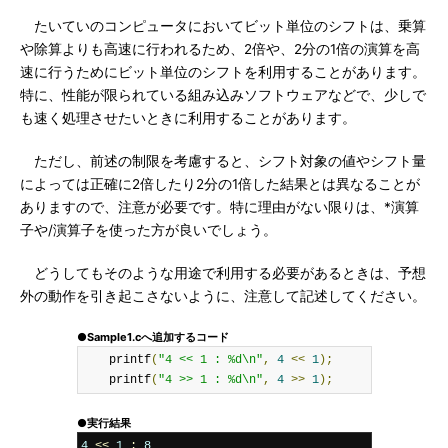
たいていのコンピュータにおいてビット単位のシフトは、乗算
や除算よりも高速に行われるため、2倍や、2分の1倍の演算を高
速に行うためにビット単位のシフトを利用することがあります。
特に、性能が限られている組み込みソフトウェアなどで、少しで
も速く処理させたいときに利用することがあります。
ただし、前述の制限を考慮すると、シフト対象の値やシフト量
によっては正確に2倍したり2分の1倍した結果とは異なることが
ありますので、注意が必要です。特に理由がない限りは、*演算
子や/演算子を使った方が良いでしょう。
どうしてもそのような用途で利用する必要があるときは、予想
外の動作を引き起こさないように、注意して記述してください。
●Sample1.cへ追加するコード
    printf
(
"4 << 1 : %d\n"
,
4
<<
1
);
    printf
(
"4 >> 1 : %d\n"
,
4
>>
1
);
●実行結果
4
<<
1
:
8