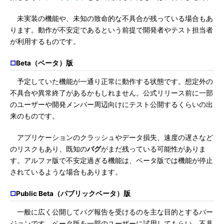
未実装の機能や、未知の致命的な不具合が残っている場合もあ
ります。動作が不安定であるという前提で開発者やテスト担当者
が利用するものです。
□
Beta（ベータ）版
予定していた機能が一通り正常に動作する状態です。想定外の
不具合や異常終了があるかもしれません。公式リリース前に一部
のユーザーや開発メンバー周辺向けにテスト公開するくらいの出
来のものです。
アプリケーションのクラッシュやデータ損失、速度の遅さなど
のリスクもあり、既知の
バグ
がまだ残っている可能性がありま
す。アルファ版で不安定過ぎる機能は、ベータ版では機能が停止
されているような場合もあります。
□
Public Beta（パブリックベータ）版
一般に広く公開してバグ報告を受けるのを主な目的とするバー
ジョンです。ベータ版を一部のユーザーに試用してもらい、不具