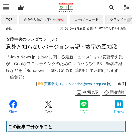
TOP
AIを作り動かし守り生かす
ロー/ノーコード
クラウドネイ
2025年5月19日 更新
連載
2010年3月26日 公開
安藤幸央のランダウン（51）
意外と知らないバージョン表記・数字の豆知識
「Java News.jp（Javaに関する最新ニュース）」の安藤幸央氏
が、CoolなプログラミングのためのノウハウやTIPS、筆者の経
験などを「Rundown」（駆け足の要点説明）でお届けします
（編集部）
[
安藤幸央（yukio-andoh@exa-corp.co.jp）
，＠IT]
PC用表示
関連情報
Share
Post
LINE
Hatena
この記事で分かること