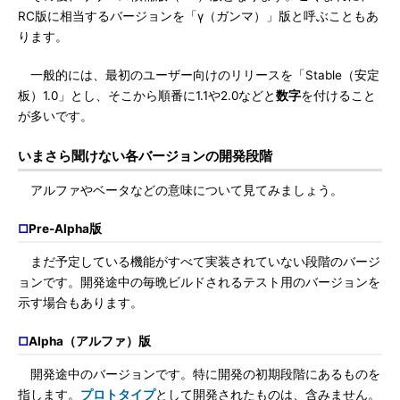
RC版に相当するバージョンを「γ（ガンマ）」版と呼ぶこともあ
ります。
一般的には、最初のユーザー向けのリリースを「Stable（安定
板）1.0」とし、そこから順番に1.1や2.0などと
数字
を付けること
が多いです。
いまさら聞けない各バージョンの開発段階
アルファやベータなどの意味について見てみましょう。
□
Pre-Alpha版
まだ予定している機能がすべて実装されていない段階のバージ
ョンです。開発途中の毎晩ビルドされるテスト用のバージョンを
示す場合もあります。
□
Alpha（アルファ）版
開発途中のバージョンです。特に開発の初期段階にあるものを
指します。
プロトタイプ
として開発されたものは、含みません。