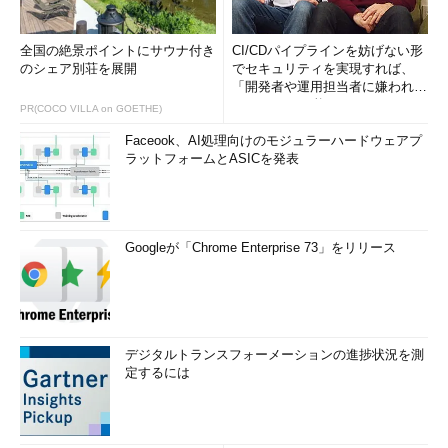
全国の絶景ポイントにサウナ付き
CI/CDパイプラインを妨げない形
のシェア別荘を展開
でセキュリティを実現すれば、
「開発者や運用担当者に嫌われな
いWAF」は可能か
PR(COCO VILLA on GOETHE)
Faceook、AI処理向けのモジュラーハードウェアプ
ラットフォームとASICを発表
Googleが「Chrome Enterprise 73」をリリース
デジタルトランスフォーメーションの進捗状況を測
定するには