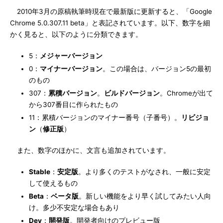
2010年3月の原稿執筆時現在で最新版に更新すると、「Google
Chrome 5.0.307.11 beta」と表記されています。以下、数字を細
かく見ると、以下のように分類できます。
5：
メジャーバージョン
0：
マイナーバージョン
。この場合は、バージョン5の最初
のもの
307：
累積バージョン
。
ビルドバージョン
。Chromeが出て
から307番目に作られたもの
11：累積バージョンのマイナー番号（子番号）。
リビジョ
ン
（
修正版
）
また、数字のほかに、文言も追加されています。
Stable
：
安定版
。より多くのテストがなされ、一般に安定
して使えるもの
Beta
：
ベータ版
。新しい機能をより早く試してみたい人向
け。多少不安定な場合もあり
Dev
：
開発版
。開発者向けのプレビュー版