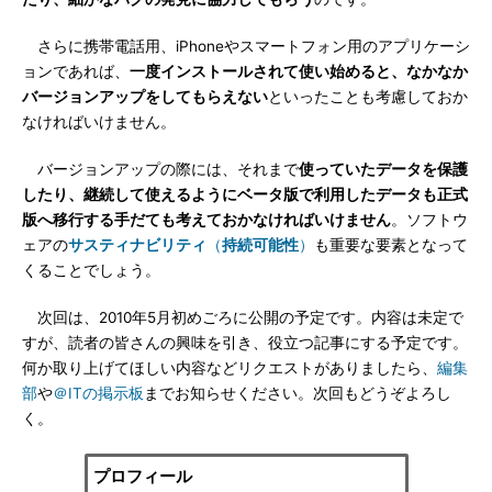
さらに携帯電話用、iPhoneやスマートフォン用のアプリケーシ
ョンであれば、
一度インストールされて使い始めると、なかなか
バージョンアップをしてもらえない
といったことも考慮しておか
なければいけません。
バージョンアップの際には、それまで
使っていたデータを保護
したり、継続して使えるようにベータ版で利用したデータも正式
版へ移行する手だても考えておかなければいけません
。ソフトウ
ェアの
サスティナビリティ
（
持続可能性
）
も重要な要素となって
くることでしょう。
次回は、2010年5月初めごろに公開の予定です。内容は未定で
すが、読者の皆さんの興味を引き、役立つ記事にする予定です。
何か取り上げてほしい内容などリクエストがありましたら、
編集
部
や
＠ITの掲示板
までお知らせください。次回もどうぞよろし
く。
プロフィール