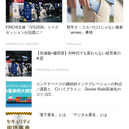
FINCHI主催「IVS2026」トーク
堅牢さ・コスパだけじゃない最新
セッションが話題に！
「arrows」事情
PR(FINCHI on GOETHE)
PR(arrows)
【見城徹×藤田晋】AI時代でも変わらない経営者の
本質
PR(FINCHI on GOETHE)
コンテナベースの継続的インテグレーションの利点
／課題と、CIパイプライン、Docker Build高速化の
コツ (1/2...
「電子署名」とは、「デジタル署名」とは