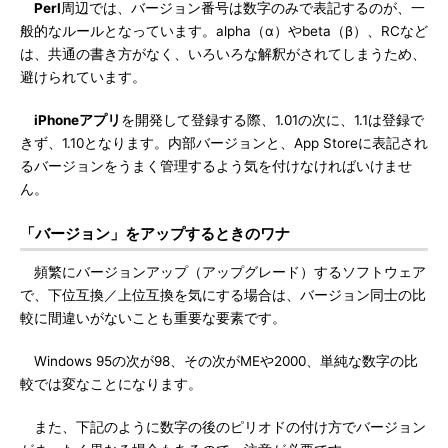
Perl
周辺では、バージョン番号は数字のみで表記するのが、一
般的なルールとなっています。alpha（α）やbeta（β）、RCなど
は、共通の書き方がなく、いろいろな解釈がされてしまうため、
避けられています。
iPhoneアプリ
を開発して登録する際、1.01の次に、1.1は登録で
きず、1.10となります。内部バージョンと、App Storeに表記され
るバージョンをうまく管理するよう気を付けなければいけませ
ん。
「バージョン」をアップするときのワナ
頻繁にバージョンアップ（アップグレード）するソフトウェア
で、下位互換／上位互換を気にする場合は、バージョン同士の比
較に間違いがないことも重要な要素です。
Windows 95の次が98、その次がMEや2000、単純な数字の比
較では変なことになります。
また、下記のように数字の後のピリオドの付け方でバージョン