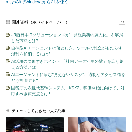
msysGitでWindowsからGitを使う
関連資料（ホワイトペーパー）
PR
JR西日本ITソリューションズが「監視業務の属人化」を解消
した方法とは?
自律型AIエージェントの落とし穴、ツールの乱立がもたらす
混乱を解消するには?
AI活用のつまずきポイント 「社内データ活用の壁」を乗り越
える方法とは
AIエージェントに潜む“見えないリスク”、過剰なアクセス権を
どう制御する?
国税庁の次世代基幹システム「KSK2」稼働開始に向けて、対
応すべき変更点とは?
チェックしておきたい人気記事