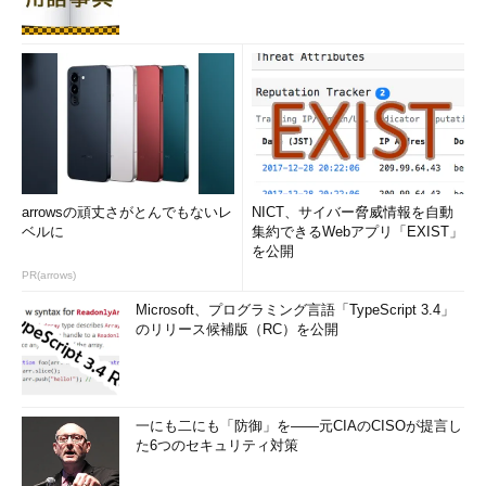
arrowsの頑丈さがとんでもないレ
NICT、サイバー脅威情報を自動
ベルに
集約できるWebアプリ「EXIST」
を公開
PR(arrows)
Microsoft、プログラミング言語「TypeScript 3.4」
のリリース候補版（RC）を公開
一にも二にも「防御」を――元CIAのCISOが提言し
た6つのセキュリティ対策