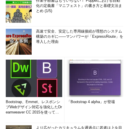
作業手順書はもういらない！ Puppetにおける自動
化の定義書「マニフェスト」の書き方と基礎文法ま
とめ (1/5)
高速で安全、安定した専用線接続が理想のシステム
構築のカギに――マンパワーが「ExpressRoute」を
導入した理由
Bootstrap、Emmet、レスポンシ
「Bootstrap 4 alpha」が登場
ブWebデザイン対応を強化したDr
eamweaver CC 2015を使って
み...
より広がったカリキュラムを通過点に若者は上を目