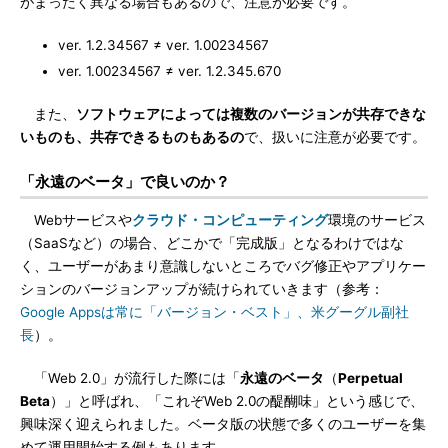
がまったく異なる場合もあるので、注意が必要です。
ver. 1.2.34567 ≠ ver. 1.00234567
ver. 1.00234567 ≠ ver. 1.2.345.670
また、
ソフトウェアによっては複数のバージョンが共存できな
いものも、共存できるものもあるの
で、扱いに注意が必要です。
「永遠のベータ」で良いのか？
Webサービスや
クラウド・コンピューティング
環境のサービス
（SaaSなど）の場合、どこかで「完成版」となるわけではな
く、ユーザーがあまり意識しないところでバグ修正やアプリケー
ションのバージョンアップが続けられていきます（参考：
Google Appsは常に「バージョン・ベスト」、米グーグル副社
長
）。
「Web 2.0」が流行した際には「
永遠のベータ
（
Perpetual
Beta
）」と呼ばれ、「これぞWeb 2.0の醍醐味」という感じで、
興味深く迎えられました。ベータ版の状態で多くのユーザーを集
めて運用開始する例もあります。