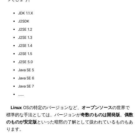
JDK 1.1.X
J2SDK
J2SE 1.2
J2SE 1.3
J2SE 1.4
J2SE 1.5
J2SE 5.0
Java SE 5
Java SE 6
Java SE 7
……
Linux
OSの特定のバージョンなど、
オープンソース
の世界で
標準的な手法としては、バージョンが
奇数のものは開発版
、
偶数
のものが安定版
といった暗黙の了解として扱われているものもあ
ります。