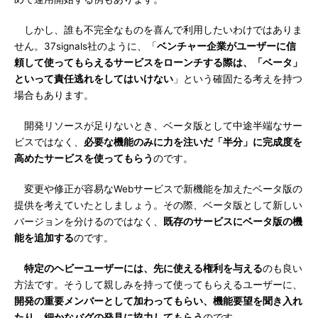
しかし、誰も不完全なものを喜んで利用したいわけではありま
せん。37signals社のように、「
ベンチャー企業がユーザーに信
頼して使ってもらえるサービスをローンチする際は、「ベータ」
といって責任逃れをしてはいけない
」という確固たる考えを持つ
場合もあります。
開発リソースが足りないとき、ベータ版として中途半端なサー
ビスではなく、
必要な機能のみに力を注いだ「半分」に完成度を
高めたサービスを使ってもらう
のです。
変更や修正が容易なWebサービスで新機能を加えたベータ版の
提供を考えていたとしましょう。その際、ベータ版として新しい
バージョンを分けるのではなく、
既存のサービスにベータ版の機
能を追加する
のです。
特定のヘビーユーザーには、先に使える権利を与える
のも良い
方法です。そうして親しみを持って使ってもらえるユーザーに、
開発の重要メンバーとして加わってもらい、機能要望を聞き入れ
たり、細かなバグの発見に協力してもらう
のです。