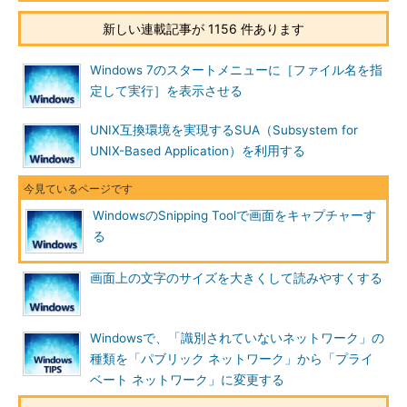
Snipping Toolを起動すると、［Snipping Tool］
ウィンドウが開くとともに、デスクトップ全体が
新しい連載記事が 1156 件あります
白っぽくなる（半透明の白色がオーバーレイ表示
される）。
Windows 7のスタートメニューに［ファイル名を指
（1）
［Snipping Tool］ウィンドウが［新規作
定して実行］を表示させる
成］ボタンが押された状態で開く。ここで［Esc］
キーを押すか、［新規作成］／［キャンセル］ボ
タンを押すと、Snipping Toolが非アクティブにな
UNIX互換環境を実現するSUA（Subsystem for
る。
UNIX-Based Application）を利用する
（2）
Snipping Toolがアクティブな場合、デス
クトップ全体がこのように白っぽくなる。
WindowsのSnipping Toolで画面をキャプチャーす
具体的にはキャプチャーしたい領域の一方の角にマウス・カー
る
ソル（「＋」カーソル）を移動し、そこで左クリックしたまま領
域の対角にマウス・カーソルをドラッグする。選択されている領
画面上の文字のサイズを大きくして読みやすくする
域は、白っぽさが取れて、正常な色になる。キャプチャーしたい
領域が選択できたら、左クリックを外せば、切り取った領域が自
動的にクリップボードとSnipping Toolのウィンドウ（マークアッ
Windowsで、「識別されていないネットワーク」の
プ・ウィンドウ）にコピーされる。あとは、クリップボード内の
種類を「パブリック ネットワーク」から「プライ
画像データをペイント・ツールなどに貼り付けてもよいし、
ベート ネットワーク」に変更する
Snipping Toolのマークアップ・ウィンドウ内で線などを描き込ん