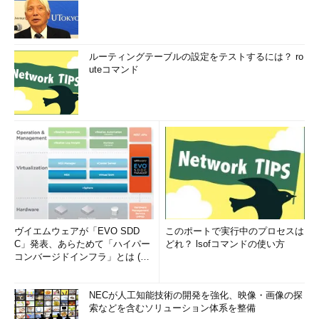
ルーティングテーブルの設定をテストするには？ ro
uteコマンド
Snipping Toolの切り取り領域の形式選
択メニュー
Snipping Toolでは、デフォルトの四角
形の領域のほか、自由形式などの複数の
切り取り領域の形式から選択できる。
（1）
［新規作成］ボタンの右横の
［▼］ボタンを押し、切り取り領域の形
式を選択する。
（2）
設定を変更するには、［オプシ
ョン］ボタンを押す。→
［Ａ］
へ
ヴイエムウェアが「EVO SDD
このポートで実行中のプロセスは
例えば、［自由形式の領域切り取り］の場合、マウス・カーソ
C」発表、あらためて「ハイパー
どれ？ lsofコマンドの使い方
ルがハサミ型になるので、左クリックした状態で切り取りたい領
コンバージドインフラ」とは (1/
域を描けばよい（デフォルトでは赤い色の線が描かれる。この色
2)
は［オプション］で変更できる）。
NECが人工知能技術の開発を強化、映像・画像の探
索などを含むソリューション体系を整備