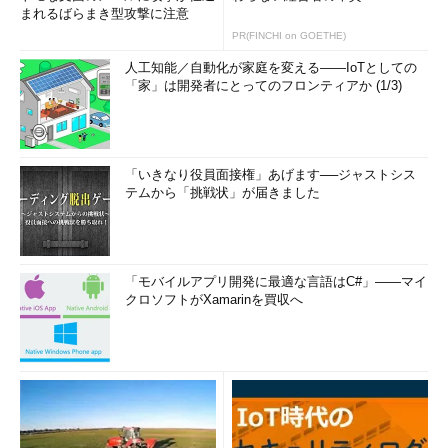
に画面を白っぽく（オーバーレイ表示）するかどうかの設定も可
まれるばらまき型攻撃に注意
能だ。
PR(FINCHI on GOETHE)
人工知能／自動化が家庭を変える――IoTとしての
［Ａ］
「家」は開発者にとってのフロンティアか (1/3)
「いきなり役員面接権」あげます──ジャストシス
テムから「挑戦状」が届きました
［Snipping Toolオプション］ダイアログの画面
Snipping Toolのオプションが設定できる。
「モバイルアプリ開発に最適な言語はC#」――マイ
（1）
マークアップ・ウィンドウへのコピーとと
クロソフトがXamarinを買収へ
もにクリップボードにコピーしたい場合はここを
チェックしておく。不要な場合は、デフォルトで
付いているチェックを外す。
（2）
MHT形式で保存する際に、キャプチャー
した画面（Webページなど）のURLを追加でき
る。
（3）
Snipping Toolがアクティブな場合にデス
クトップを白っぽくする設定を有効にする。