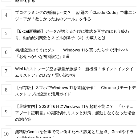
軽量化する
プログラミングの知識は不要？ 話題の「Claude Code」で非エン
ジニアが「欲しかったあのツール」を作る
【Excel新機能】データが増えるたびに数式を直すのはもう終わ
り。動的配列関数とスピル演算子（#）の威力とは
初期設定のままはダメ！ Windows 11を買ったらすぐ消すべき
「おせっかいな初期設定」5選
Win11のストレージ空き容量が激減？ 新機能「ポイントインタイ
ムリストア」のわなと賢い設定術
【保存版】スマホでWindows 11を遠隔操作！ Chromeリモートデ
スクトップの設定と活用ガイド
【最終案内】2026年6月にWindows 11が起動不能に？ 「セキュ
アブート証明書」の期限切れリスクと対策、起動しなくなった場合
の対応策
無料版Geminiを仕事で使い倒すための設定と注意点、Gmailやドラ