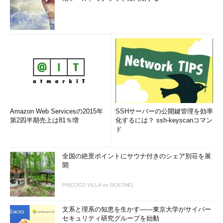
（3）
マークアップ・ウィンドウの画像をPNG
やGIF、JPEGなどのファイル形式で保存する。
なおSnipping Toolによる領域選択を解除するには［Esc］キー
を押せばよい。Snipping Toolを起動した際にキャプチャーしたい
ウィンドウなどが開いていない場合は、一度、［Esc］キーを押
してキャンセルし、その後、キャプチャーしたいウィンドウを開
いてからSnipping Toolの［新規作成］ボタンをクリックすればよ
い。
Amazon Web Servicesの2015年
SSHサーバーの公開鍵管理を効率
第2四半期売上は81％増
化するには？ ssh-keyscanコマン
これが基本的なSnipping Toolの使い方だが、このほかにも「自
ド
由形式の領域切り取り」「ウィンドウの領域切り取り」「全画面
領域切り取り」も可能だ（デフォルトでは「四角形の領域切り取
全国の絶景ポイントにサウナ付きのシェア別荘を展
り」が選択されている）。切り取り領域を変更するには、
開
Snipping Toolのウィンドウの［新規作成］ボタンの右横にある
［▼］ボタンをクリックし、一覧から［自由形式の領域切り取
PR(COCO VILLA on GOETHE)
り］［四角形の領域切り取り］［ウィンドウの領域切り取り］
［全画面領域切り取り］を選択すればよい。
文系と理系の知恵を生かす――東京大学がサイバー
セキュリティ研究グループを始動