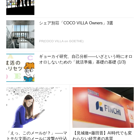
シェア別荘「COCO VILLA Owners」3選
PR(COCO VILLA on GOETHE)
ギョーカイ研究、自己分析――いざという時にオロ
オロしないための「就活準備」基礎の基礎 (1/3)
［自由形式の領域］で画像を切り取った後のマー
クアップ・ウィンドウ
このように自由な形で画面を切り取ることもでき
る。写真の顔部分のみを切り出したいような場合
に便利だろう。
Snipping Toolの各種設定は、Snipping Toolのウィンドウの
［オプション］ボタンを押すと表示される、［Snipping Toolオプ
ション］ダイアログで行う。前述のように［自由形式の領域切り
「えっ、このメールが？」――マ
【見城徹×藤田晋】AI時代でも変
取り］などの際の選択線の色やSnipping Toolがアクティブの場合
トモな文面のメールに攻撃が仕込
わらない経営者の本質