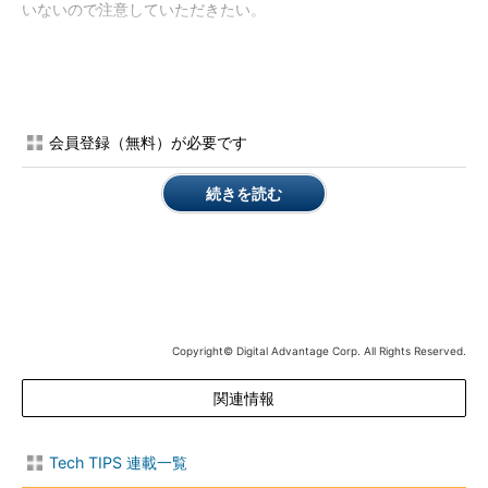
いないので注意していただきたい。
操作方法
［スタート］－［すべてのプログラム］－［アクセサリ］－
［Snipping Tool］をクリックし、Snipping Toolを起動する。
会員登録（無料）が必要です
Snipping Toolのウィドウが開くとともに、デスクトップ画面が少
し白っぽくなる（オプションの［Snipping Toolがアクティブの場
続きを読む
合、画面のオバーレイを表示する］がチェックされている場
合）。すでにキャプチャーしたいウィンドウやダイアログなどが
デスクトップに表示されている場合は、その状態でキャプチャー
したい領域をマウスで選択する。
Copyright© Digital Advantage Corp. All Rights Reserved.
関連情報
Snipping Toolを起動した状態のデスクトップ画面
Tech TIPS 連載一覧
（一部）