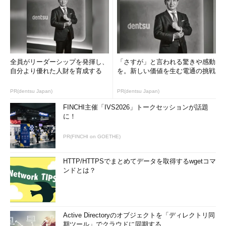
全員がリーダーシップを発揮し、
「さすが」と言われる驚きや感動
自分より優れた人財を育成する
を。新しい価値を生む電通の挑戦
PR(dentsu Japan)
PR(dentsu Japan)
FINCHI主催「IVS2026」トークセッションが話題
に！
PR(FINCHI on GOETHE)
キャプチャーした後のSnipping Toolのウィンドウ
キャプチャーした画像は、マークアップ・ウィン
HTTP/HTTPSでまとめてデータを取得するwgetコマ
ドウにコピーされる。その後、ペンや蛍光ペンで
ンドとは？
線を描くこともできる。
（1）
ペンや蛍光ペンを選択し、キャプチャーし
た画像に線などを描くことが可能だ。描いたもの
を消しゴムで消すこともできる。
（2）
マークアップ・ウィンドウの画像を電子
Active Directoryのオブジェクトを「ディレクトリ同
メールに添付して送信する。
期ツール」でクラウドに同期する