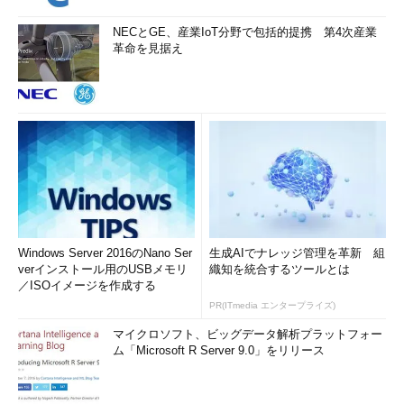
Windowsでアクティブウィンドウだけをキャプチャする
方法
（TIPS）
NECとGE、産業IoT分野で包括的提携 第4次産業
OS X（Mac）で画面をキャプチャする
（TIPS）
革命を見据え
「
Tech TIPS
」
Windows Server 2016のNano Ser
生成AIでナレッジ管理を革新 組
verインストール用のUSBメモリ
織知を統合するツールとは
／ISOイメージを作成する
PR(ITmedia エンタープライズ)
マイクロソフト、ビッグデータ解析プラットフォー
ム「Microsoft R Server 9.0」をリリース