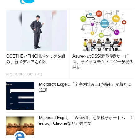
URLを追加する設定でMHT形式で保存したキャプ
GOETHEとFINCHIがタッグを組
AzureへのOSS環境構築サービ
チャー画像
み、新メディアを創設
ス、サイオステクノロジーが提供
オプションで［切り取り領域の下にURLを追加す
開始
る］にチェックを入れて、Internet Explorerの画
PR(FINCHI on GOETHE)
面（全体もしくはその一部）が含まれているキャ
プチャーをMHT形式で保存すると、キャプチャー
Microsoft Edgeに「文字列読み上げ機能」が新たに
画像の下側に開いていたWebページのURLが追加
追加
される。
（1）
追加されたURL。ここをクリックすると、
このURLのWebページがWebブラウザで開く。
Microsoft Edge、「WebVR」を積極サポートへ──F
irefox／Chromeなどと共同で
■この記事と関連性の高い別の記事
Windowsタブレットで画面キャプチャを取る
（TIPS）