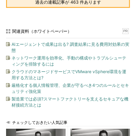
過去の連載記事が 463 件あります
で、それをファイルに保存したり、電子メールで送信したりして
もよい。
関連資料（ホワイトペーパー）
PR
AIエージェントで成果は出る? 調査結果に見る費用対効果の実
態
ネットワーク運用を効率化、手動の構成やトラブルシューテ
ィングを排除するには
クラウドのマネージドサービスでVMware vSphere環境を運
用する方法とは?
Snipping Toolでキャプチャーしたい領域を選択し
厳格化する個人情報管理、企業が守るべき4つのルールとセキ
たところ
ュリティ強化策
Snipping Toolでキャプチャーしたい領域を選択す
ると、選択した領域には赤い線が描かれ、オーバ
製造業では必須?スマートファクトリーを支えるセキュアな機
ーレイ表示が取れる（白っぽさがなくなり、通常
材接続方法とは
の輝度に戻る）。
（1）
選択した領域。オーバーレイ表示が取れ、
白っぽさがなくなっていることが分かる。
チェックしておきたい人気記事