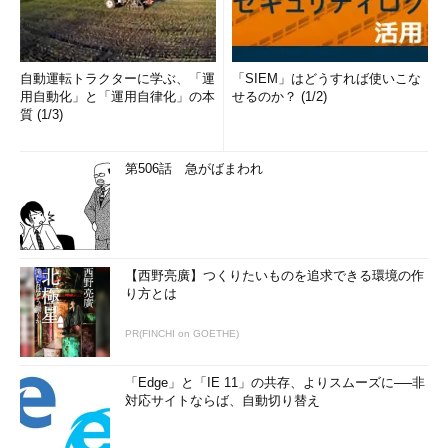
（4）
領域を選択した際の境界線の色を指定す
る。
自動運転トラクターに学ぶ、「運
「SIEM」はどうすれば使いこな
Snipping Toolのマークアップ・ウィンドウに取り込んだり、線
用自動化」と「運用自律化」の本
せるのか？ (1/2)
などを描いたキャプチャー画像は、PNG、GIF、JPEG、単一ファ
質 (1/3)
イルHTML（MHT）の各形式で保存できる。オプションで［切り
取り領域の下にURLを追加する］にチェックを入れた場合、URL
第506話 急がばまわれ
が追加されるのはInternet Explorerの画面が含まれているキャプ
チャーをMHT形式で保存したときだけなので注意が必要だ（そ
のほかのファイル形式ではURLは追加されない）。そのURLは、
リンクになっており、URL部分をクリックすると該当するWebペ
ージを開くことができる。
【西野亮廣】つくりたいものを追求できる環境の作
り方とは
PR(FINCHI on GOETHE)
「Edge」と「IE 11」の共存、よりスムーズに──非
対応サイトならば、自動切り替え