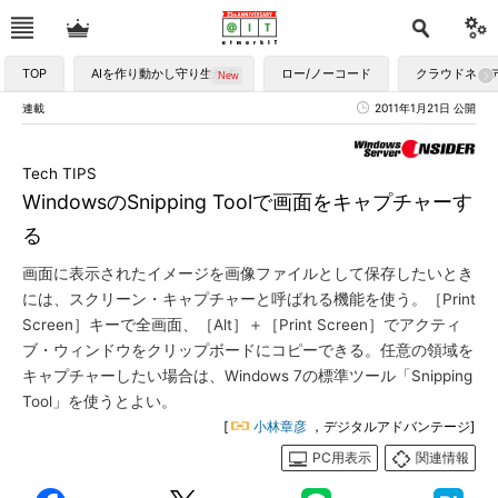
TOP
AIを作り動かし守り生かす
ロー/ノーコード
クラウドネイ
連載
2011年1月21日 公開
Tech TIPS
WindowsのSnipping Toolで画面をキャプチャーす
る
画面に表示されたイメージを画像ファイルとして保存したいとき
には、スクリーン・キャプチャーと呼ばれる機能を使う。［Print
Screen］キーで全画面、［Alt］＋［Print Screen］でアクティ
ブ・ウィンドウをクリップボードにコピーできる。任意の領域を
キャプチャーしたい場合は、Windows 7の標準ツール「Snipping
Tool」を使うとよい。
[
小林章彦
，デジタルアドバンテージ]
PC用表示
関連情報