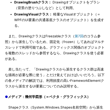
DrawingBrushクラス：
Drawingオブジェクトをブラシ
（背景の塗りつぶしなど）として利用。
DrawingVisualクラス：
軽量なVisualオブジェクト（＝
WPFのUI要素の共通基底クラスのオブジェクト）を生成す
る。
また、DrawingクラスはFreezableクラス（
第7回
のコラム参
照）から派生しているため、固定化（frozen）してあればマルチ
スレッドで利用可能である。グラフィックス関係のオブジェクト
を複数のスレッドから参照するなら、Drawingクラスを使う必要
がある。
差し当たって、「Drawingクラスから派生するクラス群は高速
な描画が必要な際に使う」とだけ覚えておけばいいだろう。以下
の各メディアの解説では、利用頻度の高いFrameworkElementク
ラスから派生するUI要素についてのみ説明する。
●
メディア：幾何学図形（＝ベクタ・グラフィックス）
Shapeクラス（System.Windows.Shapes名前空間）から派生