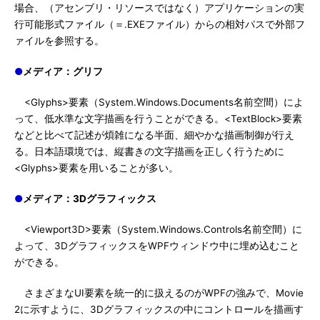
場合、（アセンブリ・リソースではなく）アプリケーションの実
行可能形式ファイル（＝.EXEファイル）からの相対パスで外部フ
ァイルを参照する。
●
メディア：グリフ
<Glyphs>要素（System.Windows.Documents名前空間）によ
って、低水準な文字描画を行うことができる。<TextBlock>要素
などと比べて記述が煩雑になる半面、細やかな描画制御が行え
る。日本語環境では、縦書きの文字描画を正しく行うために
<Glyphs>要素を用いることが多い。
●
メディア：3Dグラフィックス
<Viewport3D>要素（System.Windows.Controls名前空間）に
よって、3DグラフィックスをWPFウィンドウ中に埋め込むこと
ができる。
さまざまなUI要素を統一的に扱えるのがWPFの強みで、Movie
2に示すように、3Dグラフィックスの中にコントロールを描画す