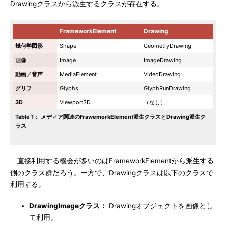
Drawingクラスから派生するクラスが存在する。
FrameworkElement
Drawing
幾何学図形
Shape
GeometryDrawing
画像
Image
ImageDrawing
動画／音声
MediaElement
VideoDrawing
グリフ
Glyphs
GlyphRunDrawing
3D
Viewport3D
（なし）
Table 1： メディア関連のFrawemorkElement派生クラスとDrawing派生ク
ラス
直接利用する機会が多いのはFrameworkElementから派生する
側のクラス群だろう。一方で、Drawingクラスは以下のクラスで
利用する。
DrawingImageクラス：
Drawingオブジェクトを画像とし
て利用。