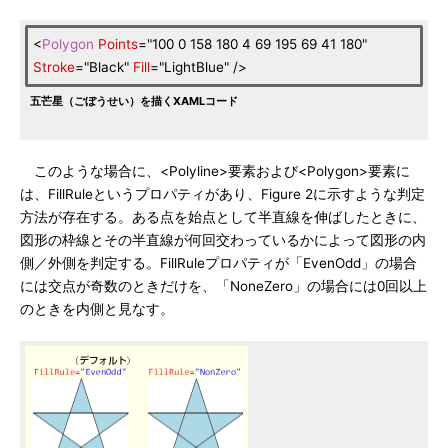
<
Polygon
Points
="100 0 158 180 4 69 195 69 41 180"
Stroke
="Black"
Fill
="LightBlue" />
五芒星（ごぼうせい）を描くXAMLコード
このような場合に、<Polyline>要素および<Polygon>要素に
は、FillRuleというプロパティがあり、Figure 2に示すような判定
方法が存在する。ある点を始点として半直線を伸ばしたときに、
図形の枠線とその半直線が何回交わっているかによって図形の内
側／外側を判定する。FillRuleプロパティが「EvenOdd」の場合
には交点が奇数のときだけを、「NoneZero」の場合には0回以上
のときを内側と見なす。