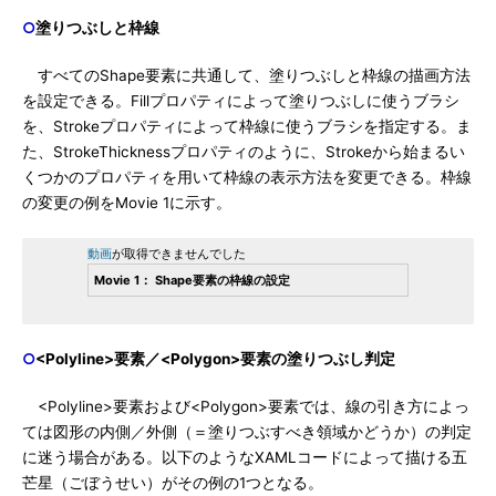
○
塗りつぶしと枠線
すべてのShape要素に共通して、塗りつぶしと枠線の描画方法
を設定できる。Fillプロパティによって塗りつぶしに使うブラシ
を、Strokeプロパティによって枠線に使うブラシを指定する。ま
た、StrokeThicknessプロパティのように、Strokeから始まるい
くつかのプロパティを用いて枠線の表示方法を変更できる。枠線
の変更の例をMovie 1に示す。
動画
が取得できませんでした
Movie 1： Shape要素の枠線の設定
○
<Polyline>要素／<Polygon>要素の塗りつぶし判定
<Polyline>要素および<Polygon>要素では、線の引き方によっ
ては図形の内側／外側（＝塗りつぶすべき領域かどうか）の判定
に迷う場合がある。以下のようなXAMLコードによって描ける五
芒星（ごぼうせい）がその例の1つとなる。