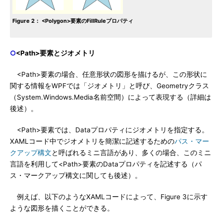
Figure 2： <Polygon>要素のFillRuleプロパティ
○
<Path>要素とジオメトリ
<Path>要素の場合、任意形状の図形を描けるが、この形状に
関する情報をWPFでは「ジオメトリ」と呼び、Geometryクラス
（System.Windows.Media名前空間）によって表現する（詳細は
後述）。
<Path>要素では、Dataプロパティにジオメトリを指定する。
XAMLコード中でジオメトリを簡潔に記述するための
パス・マー
クアップ構文
と呼ばれるミニ言語があり、多くの場合、このミニ
言語を利用して<Path>要素のDataプロパティを記述する（パ
ス・マークアップ構文に関しても後述）。
例えば、以下のようなXAMLコードによって、Figure 3に示す
ような図形を描くことができる。