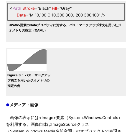
<
Path
Stroke
="Black"
Fill
="Gray"
Data
="M 10,100 C 10,300 300,-200 300,100" />
<Path>要素のDataプロパティに対する、パス・マークアップ構文を用いたジ
オメトリの指定（XAML）
Figure 3： パス・マークアッ
プ構文を用いたジオメトリの
指定の例
●
メディア：画像
画像の表示には<Image>要素（System.Windows.Controls）
を利用する。画像自体はImageSourceクラス
（System.Windows.Media名前空間）のオブジェクトで表現さ