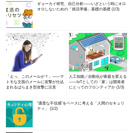
ギョーカイ研究、自己分析――いざという時にオロ
オロしないための「就活準備」基礎の基礎 (1/3)
「えっ、このメールが？」――マ
人工知能／自動化が家庭を変える
トモな文面のメールに攻撃が仕込
――IoTとしての「家」は開発者
まれるばらまき型攻撃に注意
にとってのフロンティアか (1/3)
“適度な不信感”をベースに考える「人間のセキュリ
ティ」 (1/2)