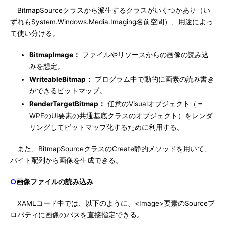
BitmapSourceクラスから派生するクラスがいくつかあり（い
ずれもSystem.Windows.Media.Imaging名前空間）、用途によっ
て使い分ける。
BitmapImage：
ファイルやリソースからの画像の読み込
みを想定。
WriteableBitmap：
プログラム中で動的に画素の読み書き
ができるビットマップ。
RenderTargetBitmap：
任意のVisualオブジェクト（＝
WPFのUI要素の共通基底クラスのオブジェクト）をレンダ
リングしてビットマップ化するために利用する。
また、BitmapSourceクラスのCreate静的メソッドを用いて、
バイト配列から画像を生成できる。
○
画像ファイルの読み込み
XAMLコード中では、以下のように、<Image>要素のSourceプ
ロパティに画像のパスを直接指定できる。