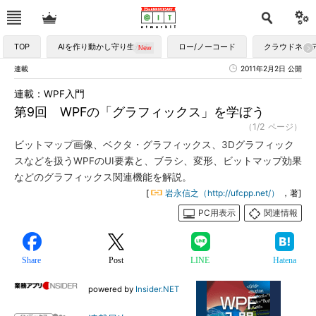
TOP
AIを作り動かし守り生かす
ロー/ノーコード
クラウドネイ
連載
2011年2月2日 公開
連載：WPF入門
第9回 WPFの「グラフィックス」を学ぼう
（1/2 ページ）
ビットマップ画像、ベクタ・グラフィックス、3Dグラフィック
スなどを扱うWPFのUI要素と、ブラシ、変形、ビットマップ効果
などのグラフィックス関連機能を解説。
[
岩永信之（http://ufcpp.net/）
，著]
PC用表示
関連情報
Share
Post
LINE
Hatena
powered by
Insider.NET