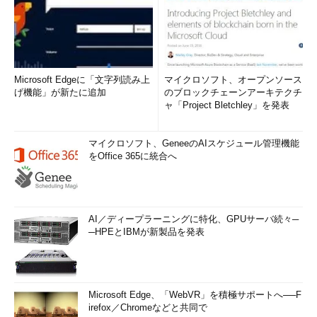
Microsoft Edgeに「文字列読み上
マイクロソフト、オープンソース
げ機能」が新たに追加
のブロックチェーンアーキテクチ
ャ「Project Bletchley」を発表
マイクロソフト、GeneeのAIスケジュール管理機能
をOffice 365に統合へ
AI／ディープラーニングに特化、GPUサーバ続々─
─HPEとIBMが新製品を発表
Microsoft Edge、「WebVR」を積極サポートへ──F
irefox／Chromeなどと共同で