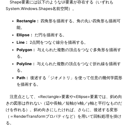
Shape要素には以下のようなUI要素が存在する（いずれも
System.Windows.Shapes名前空間）。
Rectangle：
四角形を描画する。角の丸い四角形も描画可
能。
Ellipse：
だ円を描画する。
Line：
2点間をつなぐ線分を描画する。
Polygon：
与えられた複数の頂点をつなぐ多角形を描画す
る。
Polyline：
与えられた複数の頂点をつなぐ折れ線を描画す
る。
Path：
後述する「ジオメトリ」を使って任意の幾何学図形
を描画する。
注意点として、<Rectangle>要素や<Ellipse>要素では、斜め向
きの図形は作れない（辺や長軸／短軸がx軸／y軸と平行なものだ
けを作れる）。斜め向きにしたければ、さらに、後述する変形
（＝RenderTransformプロパティなど）を用いて回転処理を掛け
る。