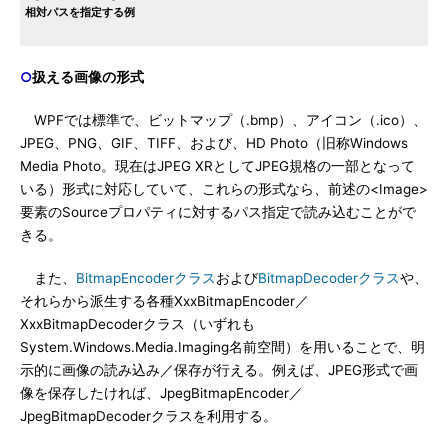
相対パスを指定する例
○
扱える画像の形式
WPFでは標準で、ビットマップ（.bmp）、アイコン（.ico）、
JPEG、PNG、GIF、TIFF、および、HD Photo（旧称Windows
Media Photo。現在はJPEG XRとしてJPEG規格の一部となって
いる）形式に対応していて、これらの形式なら、前述の<Image>
要素のSourceプロパティに対するパス指定で読み込むことがで
きる。
また、
BitmapEncoderクラス
および
BitmapDecoderクラス
や、
それらから派生する各種XxxBitmapEncoder／
XxxBitmapDecoderクラス（いずれも
System.Windows.Media.Imaging名前空間）を用いることで、明
示的に画像の読み込み／保存が行える。例えば、JPEG形式で画
像を保存したければ、JpegBitmapEncoder／
JpegBitmapDecoderクラスを利用する。