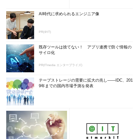
AI時代に求められるエンジニア像
PR(＠IT)
既存ツールは捨てない！ アプリ連携で防ぐ情報の
サイロ化
PR(ITmedia エンタープライズ)
テープストレージの需要に拡大の兆し――IDC、201
9年までの国内市場予測を発表