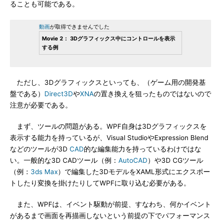
ることも可能である。
動画
が取得できませんでした
Movie 2： 3Dグラフィックス中にコントロールを表示
する例
ただし、3Dグラフィックスといっても、（ゲーム用の開発基
盤である）
Direct3D
や
XNA
の置き換えを狙ったものではないので
注意が必要である。
まず、ツールの問題がある。WPF自身は3Dグラフィックスを
表示する能力を持っているが、Visual StudioやExpression Blend
などのツールが3D
CAD
的な編集能力を持っているわけではな
い。一般的な3D CADツール（例：
AutoCAD
）や3D CGツール
（例：
3ds Max
）で編集した3DモデルをXAML形式にエクスポー
トしたり変換を掛けたりしてWPFに取り込む必要がある。
また、WPFは、イベント駆動が前提、すなわち、何かイベント
があるまで画面を再描画しないという前提の下でパフォーマンス