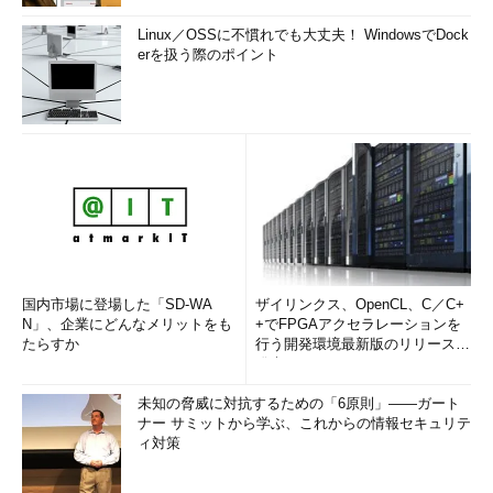
Linux／OSSに不慣れでも大丈夫！ WindowsでDock
erを扱う際のポイント
国内市場に登場した「SD-WA
ザイリンクス、OpenCL、C／C+
N」、企業にどんなメリットをも
+でFPGAアクセラレーションを
たらすか
行う開発環境最新版のリリースを
発表
未知の脅威に対抗するための「6原則」――ガート
ナー サミットから学ぶ、これからの情報セキュリテ
ィ対策