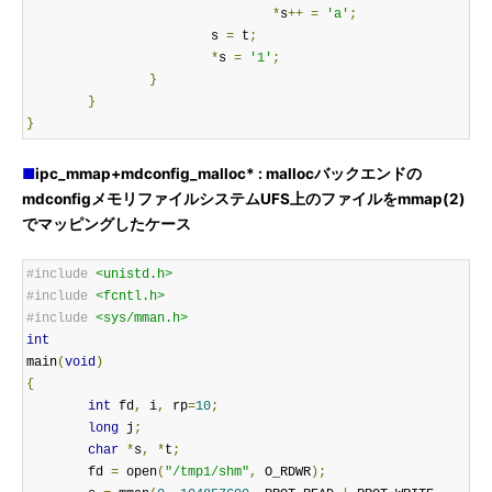
*
s
++
=
'a'
;
                        s 
=
 t
;
*
s 
=
'1'
;
}
}
}
■
ipc_mmap+mdconfig_malloc* : mallocバックエンドの
mdconfigメモリファイルシステムUFS上のファイルをmmap(2)
でマッピングしたケース
#include
<unistd.h>
#include
<fcntl.h>
#include
<sys/mman.h>
int
main
(
void
)
{
int
 fd
,
 i
,
 rp
=
10
;
long
 j
;
char
*
s
,
*
t
;
        fd 
=
 open
(
"/tmp1/shm"
,
 O_RDWR
);