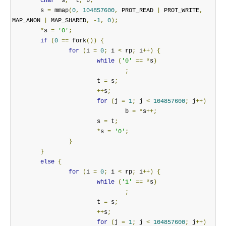
char
*
s
,
*
t
,
 b
;
        s 
=
 mmap
(
0
,
104857600
,
 PROT_READ 
|
 PROT_WRITE
,
MAP_ANON 
|
 MAP_SHARED
,
-
1
,
0
);
*
s 
=
'0'
;
if
(
0
==
 fork
())
{
for
(
i 
=
0
;
 i 
<
 rp
;
 i
++)
{
while
(
'0'
==
*
s
)
;
                        t 
=
 s
;
++
s
;
for
(
j 
=
1
;
 j 
<
104857600
;
 j
++)
                                b 
=
*
s
++;
                        s 
=
 t
;
*
s 
=
'0'
;
}
}
else
{
for
(
i 
=
0
;
 i 
<
 rp
;
 i
++)
{
while
(
'1'
==
*
s
)
;
                        t 
=
 s
;
++
s
;
for
(
j 
=
1
;
 j 
<
104857600
;
 j
++)