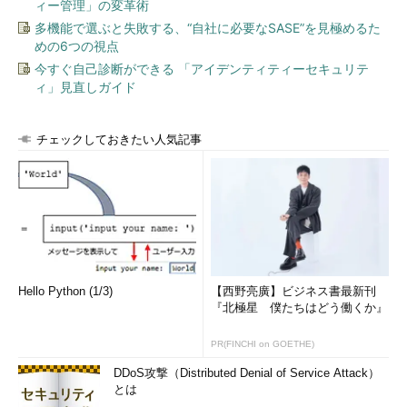
ィー管理」の変革術
多機能で選ぶと失敗する、“自社に必要なSASE”を見極めるた
めの6つの視点
今すぐ自己診断ができる 「アイデンティティーセキュリテ
ィ」見直しガイド
チェックしておきたい人気記事
Hello Python (1/3)
【西野亮廣】ビジネス書最新刊
『北極星 僕たちはどう働くか』
PR(FINCHI on GOETHE)
DDoS攻撃（Distributed Denial of Service Attack）
とは