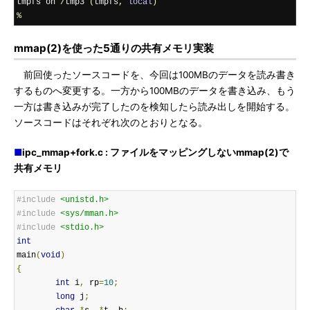
tmpfs on 
/
tmp3 
(
tmpfs
,
local
)
%
mmap(2)を使った5通りの共有メモリ実装
前回使ったソースコードを、今回は100MBのデータを読み書き
するものへ変更する。一方から100MBのデータを書き込み、もう
一方は書き込みが完了したのを検知したら読み出しを開始する。
ソースコードはそれぞれ次のとおりとなる。
■
ipc_mmap+fork.c : ファイルをマッピングしないmmap(2)で
共有メモリ
#include
<unistd.h>
#include
<sys/mman.h>
#include
<stdio.h>
int
main
(
void
)
{
int
 i
,
 rp
=
10
;
long
 j
;