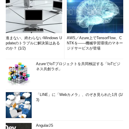
進まない、終わらないWindows U
AWS／Azure上でTensorFlow、C
pdateのトラブルに解決策はある
NTKを――機械学習環境のマネー
のか？ (1/2)
ジドサービスが登場
AzureでIoTプロジェクトを共同検証する「IoTビジ
ネス共創ラボ」
「LINE」に「Webカメラ」、のぞき見られた1月 (1/
3)
AngularJS