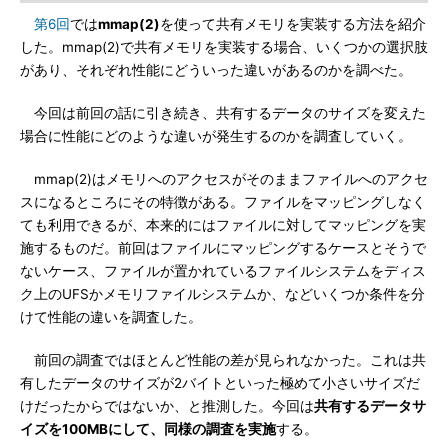
第6回
では
mmap(2)
を使って共有メモリを実装する方法を紹介
した。mmap(2)で共有メモリを実装する場合、いくつかの選択肢
があり、それぞれ性能にどういった違いがあるのかを調べた。
今回は前回の話に引き続き、共有するデータのサイズを変えた
場合に性能にどのような違いが発生するのかを調査していく。
mmap(2)はメモリへのアクセスがそのままファイルへのアクセ
スになるところにその特徴がある。ファイルをマッピングしなく
ても利用できるが、本来的にはファイルに対してマッピングを実
施するものだ。前回はファイルにマッピングするケースとそうで
ないケース、ファイルが置かれているファイルシステムをディス
ク上のUFSかメモリファイルシステムか、などいくつか条件を分
けて性能の違いを調査した。
前回の調査ではほとんど性能の差が見られなかった。これは共
有したデータのサイズが2バイトといった極めて小さいサイズだ
けだったからではないか、と推測した。今回は
共有するデータサ
イズを100MBにして、同様の調査を実施
する。