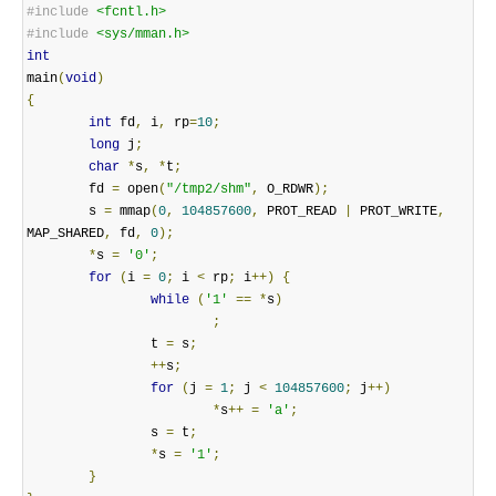
#include
<fcntl.h>
#include
<sys/mman.h>
int
main
(
void
)
{
int
 fd
,
 i
,
 rp
=
10
;
long
 j
;
char
*
s
,
*
t
;
        fd 
=
 open
(
"/tmp2/shm"
,
 O_RDWR
);
        s 
=
 mmap
(
0
,
104857600
,
 PROT_READ 
|
 PROT_WRITE
,
MAP_SHARED
,
 fd
,
0
);
*
s 
=
'0'
;
for
(
i 
=
0
;
 i 
<
 rp
;
 i
++)
{
while
(
'1'
==
*
s
)
;
                t 
=
 s
;
++
s
;
for
(
j 
=
1
;
 j 
<
104857600
;
 j
++)
*
s
++
=
'a'
;
                s 
=
 t
;
*
s 
=
'1'
;
}