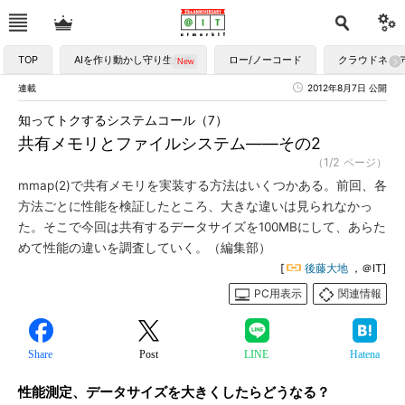
TOP
AIを作り動かし守り生かす
ロー/ノーコード
クラウドネイ
連載
2012年8月7日 公開
知ってトクするシステムコール（7）
共有メモリとファイルシステム――その2
（1/2 ページ）
mmap(2)で共有メモリを実装する方法はいくつかある。前回、各
方法ごとに性能を検証したところ、大きな違いは見られなかっ
た。そこで今回は共有するデータサイズを100MBにして、あらた
めて性能の違いを調査していく。（編集部）
[
後藤大地
，＠IT]
PC用表示
関連情報
Share
Post
LINE
Hatena
性能測定、データサイズを大きくしたらどうなる？