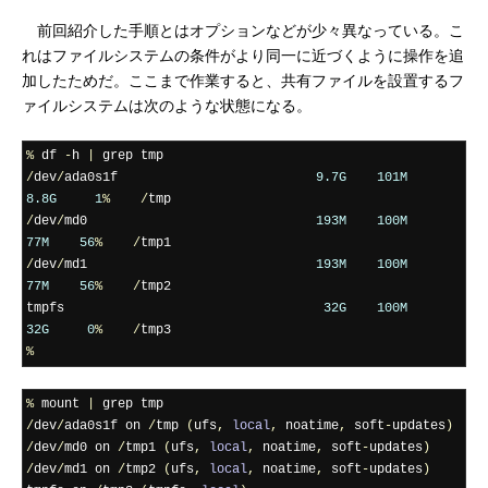
前回紹介した手順とはオプションなどが少々異なっている。こ
れはファイルシステムの条件がより同一に近づくように操作を追
加したためだ。ここまで作業すると、共有ファイルを設置するフ
ァイルシステムは次のような状態になる。
%
 df 
-
h 
|
/
dev
/
ada0s1f                          
9.7G
101M
8.8G
1
%
/
/
dev
/
md0                              
193M
100M
77M
56
%
/
/
dev
/
md1                              
193M
100M
77M
56
%
/
tmp2

tmpfs                                  
32G
100M
32G
0
%
/
%
%
 mount 
|
/
dev
/
ada0s1f on 
/
tmp 
(
ufs
,
local
,
 noatime
,
 soft
-
updates
)
/
dev
/
md0 on 
/
tmp1 
(
ufs
,
local
,
 noatime
,
 soft
-
updates
)
/
dev
/
md1 on 
/
tmp2 
(
ufs
,
local
,
 noatime
,
 soft
-
updates
)