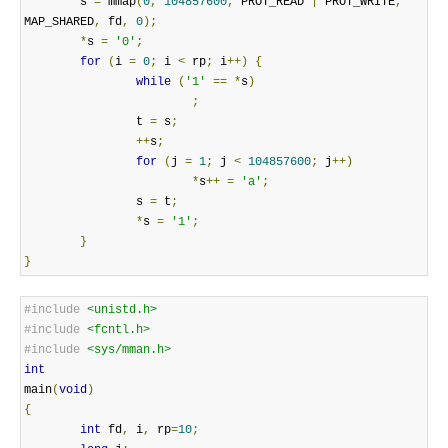
        s 
=
 mmap
(
0
,
104857600
,
 PROT_READ 
|
 PROT_WRITE
,
MAP_SHARED
,
 fd
,
0
);
*
s 
=
'0'
;
for
(
i 
=
0
;
 i 
<
 rp
;
 i
++)
{
while
(
'1'
==
*
s
)
;
                t 
=
 s
;
++
s
;
for
(
j 
=
1
;
 j 
<
104857600
;
 j
++)
*
s
++
=
'a'
;
                s 
=
 t
;
*
s 
=
'1'
;
}
}
#include
<unistd.h>
#include
<fcntl.h>
#include
<sys/mman.h>
int
main
(
void
)
{
int
 fd
,
 i
,
 rp
=
10
;