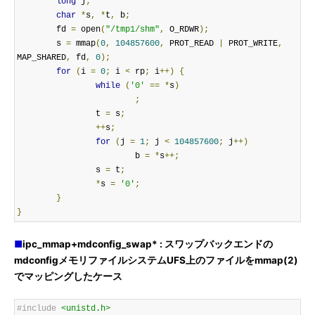
long
 j
;
char
*
s
,
*
t
,
 b
;
        fd 
=
 open
(
"/tmp1/shm"
,
 O_RDWR
);
        s 
=
 mmap
(
0
,
104857600
,
 PROT_READ 
|
 PROT_WRITE
,
MAP_SHARED
,
 fd
,
0
);
for
(
i 
=
0
;
 i 
<
 rp
;
 i
++)
{
while
(
'0'
==
*
s
)
;
                t 
=
 s
;
++
s
;
for
(
j 
=
1
;
 j 
<
104857600
;
 j
++)
                        b 
=
*
s
++;
                s 
=
 t
;
*
s 
=
'0'
;
}
}
■
ipc_mmap+mdconfig_swap* : スワップバックエンドの
mdconfigメモリファイルシステムUFS上のファイルをmmap(2)
でマッピングしたケース
#include
<unistd.h>