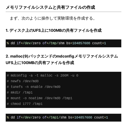
メモリファイルシステムと共有ファイルの作成
まず、次のように操作して実験環境を作成する。
1. ディスク上のUFS上に100MBの共有ファイルを作成
%
 dd 
if
=
/dev/
zero 
of
=
/tmp/
shm bs
=
104857600
 count
=
1
2. malloc(9)バックエンドのmdconfigメモリファイルシステム
UFS上に100MBの共有ファイルを作成
# mdconfig -a -t malloc -s 200M -u 0
# newfs /dev/md0
# tunefs -n enable /dev/md0
# mkdir /tmp1
# mount -o noatime /dev/md0 /tmp1
# chmod 1777 /tmp1
%
 dd 
if
=
/dev/
zero 
of
=
/tmp1/
shm bs
=
104857600
 count
=
1