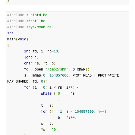
}
#include
<unistd.h>
#include
<fcntl.h>
#include
<sys/mman.h>
int
main
(
void
)
{
int
 fd
,
 i
,
 rp
=
10
;
long
 j
;
char
*
s
,
*
t
,
 b
;
        fd 
=
 open
(
"/tmp2/shm"
,
 O_RDWR
);
        s 
=
 mmap
(
0
,
104857600
,
 PROT_READ 
|
 PROT_WRITE
,
MAP_SHARED
,
 fd
,
0
);
for
(
i 
=
0
;
 i 
<
 rp
;
 i
++)
{
while
(
'0'
==
*
s
)
;
                t 
=
 s
;
for
(
j 
=
1
;
 j 
<
104857600
;
 j
++)
                        b 
=
*
s
++;
                s 
=
 t
;
*
s 
=
'0'
;