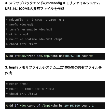
3. スワップバックエンドのmdconfigメモリファイルシステム
UFS上に100MBの共有ファイルを作成
# mdconfig -a -t swap -s 200M -u 1
# newfs /dev/md1
# tunefs -n enable /dev/md1
# mkdir /tmp2
# mount -o noatime /dev/md1 /tmp2
# chmod 1777 /tmp2
%
 dd 
if
=
/dev/
zero 
of
=
/tmp2/
shm bs
=
104857600
 count
=
1
3. tmpfsメモリファイルシステム上に100MBの共有ファイルを
作成
# mkdir /tmp3
# mount -t tmpfs tmpfs /tmp3
# chmod 1777 /tmp3
%
 dd 
if
=
/dev/
zero 
of
=
/tmp3/
shm bs
=
104857600
 count
=
1