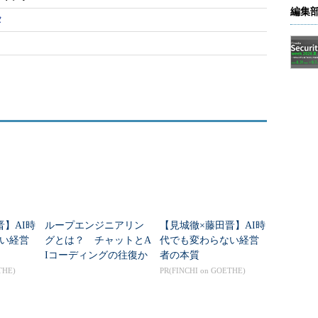
編集
タ
晋】AI時
ループエンジニアリン
【見城徹×藤田晋】AI時
い経営
グとは？ チャットとA
代でも変わらない経営
Iコーディングの往復か
者の本質
ら卒業する新しい開発
THE)
PR(FINCHI on GOETHE)
スタイル