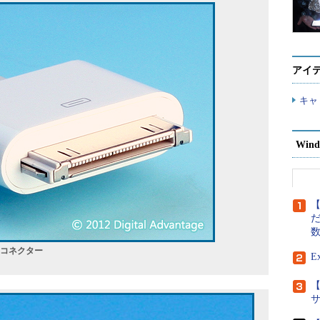
アイ
キャ
Wind
【
だ
ckコネクター
E
【