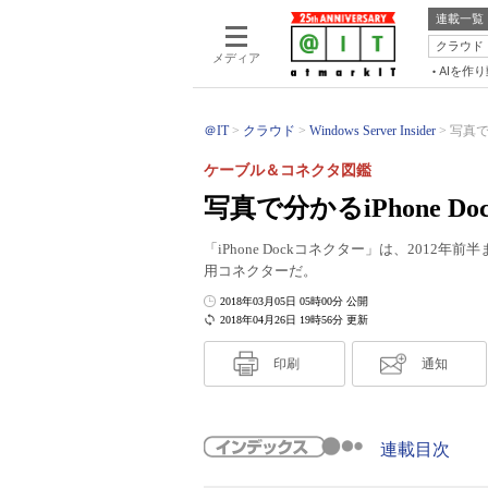
連載一覧
クラウド
メディア
AIを作
＠IT
クラウド
Windows Server Insider
写真で
ケーブル＆コネクタ図鑑
写真で分かるiPhone D
「iPhone Dockコネクター」は、2012年前
用コネクターだ。
2018年03月05日 05時00分 公開
2018年04月26日 19時56分 更新
印刷
通知
連載目次