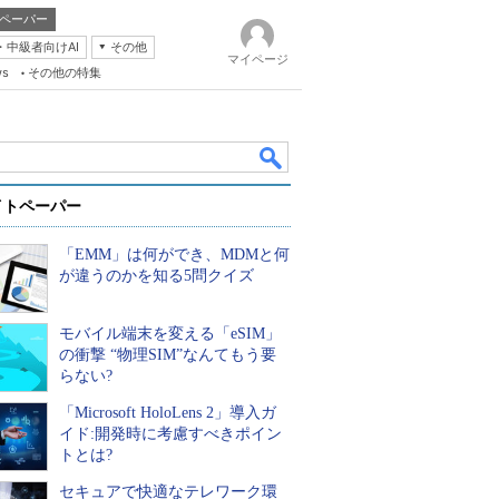
ペーパー
・中級者向けAI
その他
マイページ
ws
その他の特集
イトペーパー
「EMM」は何ができ、MDMと何
が違うのかを知る5問クイズ
モバイル端末を変える「eSIM」
k
の衝撃 “物理SIM”なんてもう要
らない?
「Microsoft HoloLens 2」導入ガ
イド:開発時に考慮すべきポイン
トとは?
セキュアで快適なテレワーク環