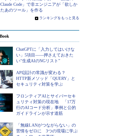
Claude Code」で非エンジニアが「欲しか
ったあのツール」を作る
»
ランキングをもっと見る
Book
ChatGPTに「入力してはいけな
い」5項目――押さえておきた
い“生成AIのNGリスト”
API設計の常識が変わる？
HTTP新メソッド「QUERY」と
セキュリティ対策を学ぶ
フロンティアAIとサイバーセキ
ュリティ対策の現在地 「17万
行のAIコード分析」事例と公的
ガイドラインが示す道筋
「無線LANがつながらない」の
苦情をゼロに 3つの現場に学ぶ