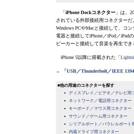
「
iPhone Dockコネクター
」は、20
されている外部接続用コネクターだ。USB
Windows PCやMacと接続して
電器と接続してiPhone／iPod／
ピーカーと接続して音楽を再生でき
iPhone 5以降に搭載された「
Lightn
← 「USB／Thunderbolt／IEE
■他の用途のコネクターを探す
ディスプレイ／ビデオ／テレビ用
ネットワーク／電話用コネクター
キーボード／マウス用コネクター
サウンド／ゲーム用コネクター
シリアルポート／パラレルポート
内蔵ドライブ用コネクター