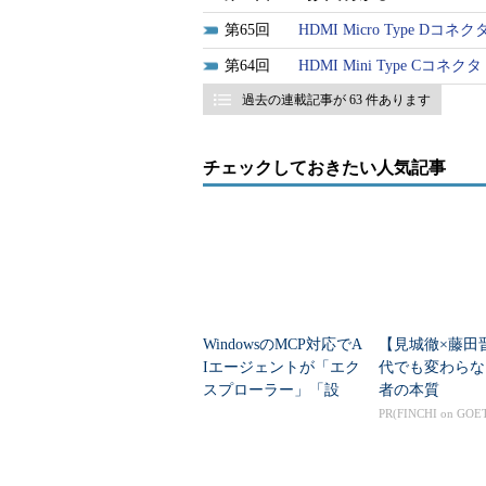
65
HDMI Micro Type Dコネク
64
HDMI Mini Type Cコネクタ
過去の連載記事が 63 件あります
チェックしておきたい人気記事
WindowsのMCP対応でA
【見城徹×藤田
Iエージェントが「エク
代でも変わらな
スプローラー」「設
者の本質
定」を操作可能に セ
PR(FINCHI on GOE
キュリティ対策は？