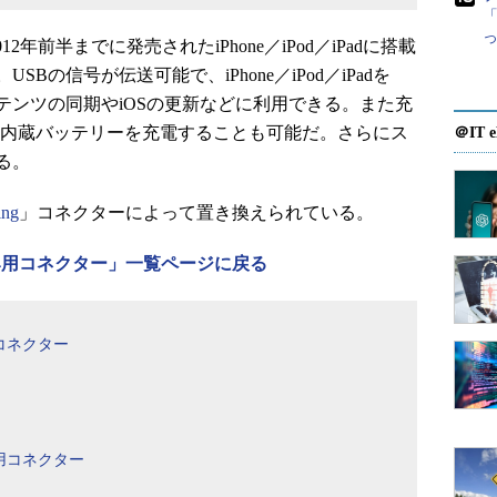
「
12年前半までに発売されたiPhone／iPod／iPadに搭載
の信号が伝送可能で、iPhone／iPod／iPadを
、コンテンツの同期やiOSの更新などに利用できる。また充
iPadの内蔵バッテリーを充電することも可能だ。さらにス
＠IT e
る。
ing
」コネクターによって置き換えられている。
E 1394用コネクター」一覧ページに戻る
コネクター
用コネクター