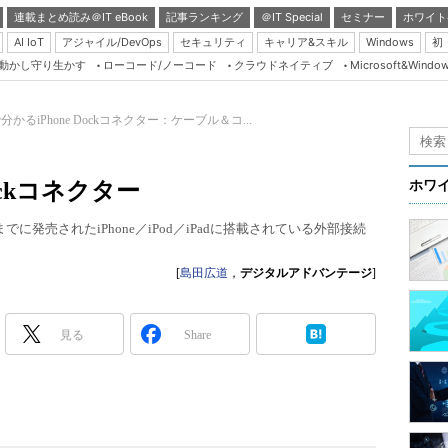
連載まとめ読み＠IT eBook
記事ランキング
＠IT Special
セミナー
ホワイト
AI IoT
アジャイル/DevOps
セキュリティ
キャリア&スキル
Windows
初
り動かし守り生かす
ローコード/ノーコード
クラウドネイティブ
Microsoft&Windo
Server & Storage
HTML5 + UX
分かるiPhone Dockコネクター：ケーブル＆コ...
Smart & Social
Coding Edge
ockコネクター
ホワ
Java Agile
半までに発売されたiPhone／iPod／iPadに搭載されている外部接続
Database Expert
Linux ＆ OSS
[
島田広道
，
デジタルアドバンテージ
]
Master of IP Networ
Security & Trust
見る
Share
Test & Tools
Insider.NET
ブログ