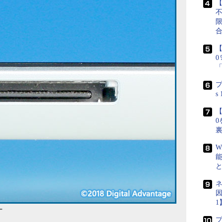
【
【
プ
s
【
0
W
ネ
因
1
ー