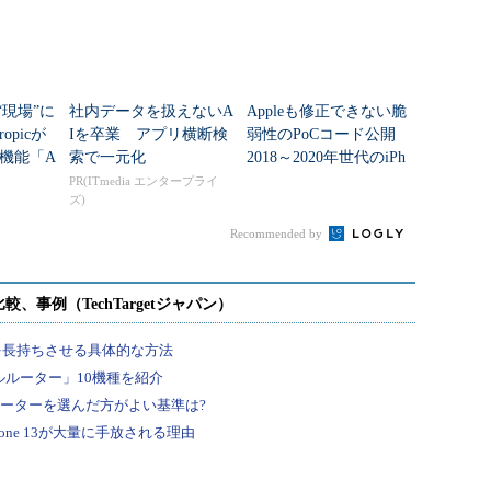
の“現場”に
社内データを扱えないA
Appleも修正できない脆
opicが
Iを卒業 アプリ横断検
弱性のPoCコード公開
機能「A
索で一元化
2018～2020年世代のiPh
を追加
oneに残る設計上の課題
PR(ITmedia エンタープライ
ズ)
Recommended by