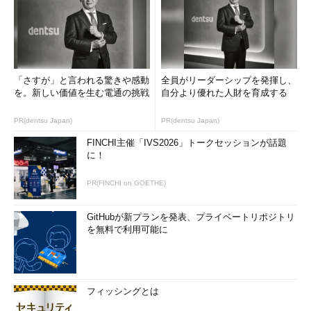
「さすが」と言われる驚きや感動
全員がリーダーシップを発揮し、
を。新しい価値を生む電通の挑戦
自分より優れた人財を育成する
PR(dentsu Japan)
PR(dentsu Japan)
FINCHI主催「IVS2026」トークセッションが話題
に！
PR(FINCHI on GOETHE)
GitHubが新プランを発表、プライベートリポジトリ
を無料で利用可能に
フィッシングとは