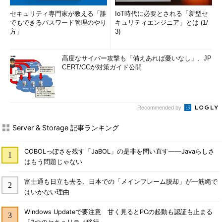
セキュリティ専門家が教える「誰
IoT時代に必要とされる「新型セ
でもできるパスワード管理のやり
キュリティエンジニア」とは (1/
方」
3)
高度なサイバー攻撃も「備えあれば憂いなし」、JP
CERT/CCが対策ガイド公開
Recommended by
Server & Storage 記事ランキング
COBOLっぽさを残す「JaBOL」の是非を問い直す――Javaらしさ
はもう問題じゃない
富士通も日立も去る、日本での「メインフレーム脱却」が一筋縄で
はいかない理由
Windows Updateで要注意 甘く見るとPCの起動も認証も止まる