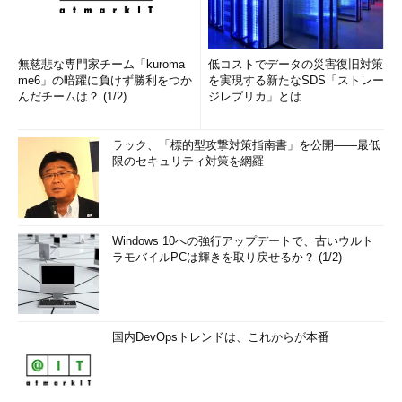
無慈悲な専門家チーム「kuroma
低コストでデータの災害復旧対策
me6」の暗躍に負けず勝利をつか
を実現する新たなSDS「ストレー
んだチームは？ (1/2)
ジレプリカ」とは
ラック、「標的型攻撃対策指南書」を公開――最低
限のセキュリティ対策を網羅
Windows 10への強行アップデートで、古いウルト
ラモバイルPCは輝きを取り戻せるか？ (1/2)
国内DevOpsトレンドは、これからが本番