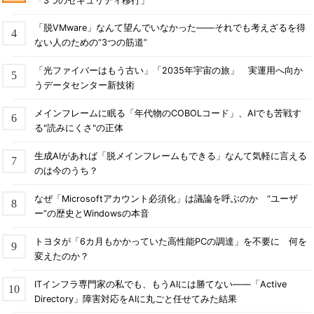
「3つのセキュリティ移行」
「脱VMware」なんて望んでいなかった――それでも考えざるを得
ない人のための“3つの筋道”
「光ファイバーはもう古い」「2035年宇宙の旅」 実運用へ向か
うデータセンター新技術
メインフレームに眠る「年代物のCOBOLコード」、AIでも苦戦す
る"読みにくさ"の正体
生成AIがあれば「脱メインフレームもできる」なんて気軽に言える
のは今のうち？
なぜ「Microsoftアカウント必須化」は議論を呼ぶのか “ユーザ
ー”の歴史とWindowsの本音
トヨタが「6カ月もかかっていた高性能PCの調達」を不要に 何を
変えたのか？
ITインフラ専門家の私でも、もうAIには勝てない――「Active
Directory」障害対応をAIに丸ごと任せてみた結果