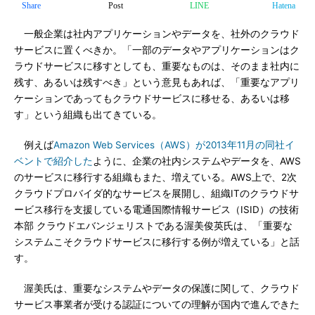
Share
Post
LINE
Hatena
一般企業は社内アプリケーションやデータを、社外のクラウド
サービスに置くべきか。「一部のデータやアプリケーションはク
ラウドサービスに移すとしても、重要なものは、そのまま社内に
残す、あるいは残すべき」という意見もあれば、「重要なアプリ
ケーションであってもクラウドサービスに移せる、あるいは移
す」という組織も出てきている。
例えば
Amazon Web Services（AWS）が2013年11月の同社イ
ベントで紹介した
ように、企業の社内システムやデータを、AWS
のサービスに移行する組織もまた、増えている。AWS上で、2次
クラウドプロバイダ的なサービスを展開し、組織ITのクラウドサ
ービス移行を支援している電通国際情報サービス（ISID）の技術
本部 クラウドエバンジェリストである渥美俊英氏は、「重要な
システムこそクラウドサービスに移行する例が増えている」と話
す。
渥美氏は、重要なシステムやデータの保護に関して、クラウド
サービス事業者が受ける認証についての理解が国内で進んできた