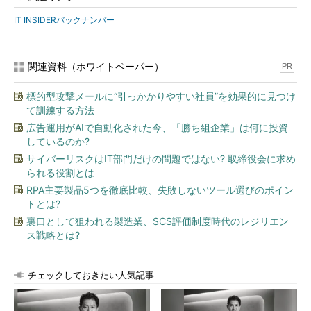
IaaS事業者のセキュリティを信頼せず、社内のアプリケー
IT INSIDERバックナンバー
ション／データの移行はしない
現時点で、企業が自社にとってのセキュリティリスクとその他
関連資料（ホワイトペーパー）
PR
のメリットを考慮した結果として、上記のいずれの選択肢を選ん
だとしても不思議はない。ただし、最後の選択肢を選ぶ企業が、
標的型攻撃メールに“引っかかりやすい社員”を効果的に見つけ
「IaaSを社内LANの一部ととらえてもセキュリティ上の問題はな
て訓練する方法
い」と納得できる根拠をIaaS事業者が提示できるようになったと
広告運用がAIで自動化された今、「勝ち組企業」は何に投資
き、IaaSを社内ITインフラの代替として利用する動きが本格的に
しているのか?
広がると考えられる。
サイバーリスクはIT部門だけの問題ではない? 取締役会に求め
られる役割とは
IT INSIDER No.24「続・クラウドサービスのセキュリティに関
RPA主要製品5つを徹底比較、失敗しないツール選びのポイン
する誤解」
では、「企業が社内ITインフラ全体をクラウドサービ
トとは?
ス（IaaS）に移行することはセキュリティ面から考えて適切か」
裏口として狙われる製造業、SCS評価制度時代のレジリエン
というテーマを、ISIDの渥美俊英氏による解説とともに掘り下げ
ス戦略とは?
ています。
IT INSIDER No.23「クラウドサービスのセキュリティ
に関する誤解」
とあわせて、ぜひお読みください。
チェックしておきたい人気記事