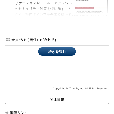
リケーションやミドルウェアレベル
のセキュリティ対策を特に施すこと
なく、社内ITインフラ全体を移行す
IT INSIDER No.24「続・クラ
る
ウドサービスのセキュリティ
に関する誤解」では、ISIDの
IaaS事業者が適切な認証や監査を受
渥美俊英氏の解説を交えて、
けていても、極端にいえばアプリケ
社内ITに関するIaaSの利用に
ーションやデータがインターネット
会員登録（無料）が必要です
ついて掘り下げています
に露出する可能性もあることを考
え、社内向けのアプリケーション／データであっても、す
続きを読む
べてについてインターネットサービスと同様のセキュリテ
ィ対策を施したうえで、社内ITインフラ全体を移行する
重要でない社内アプリケーション／データのみ、IaaS事業
者のセキュリティを完全に信頼して、アプリケーションや
ミドルウェアレベルのセキュリティ対策を特に施すことな
く移行する
Copyright © ITmedia, Inc. All Rights Reserved.
重要かどうかにかかわらず、一部の社内アプリケーション
／データのみ、IaaS事業者のセキュリティを信頼しながら
関連情報
も、アプリケーションやミドルウェアレベルのセキュリテ
ィ対策を施したうえで移行する
関連リンク