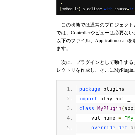
・
[
myModule
]
 $ eclipse 
with
-
source
=
tr
この状態では通常のプロジェクト
では、Controllerやビューは必要ない
以下のファイル、Application.scala
ます。
次に、プラグインとして動作するクラス
レクトリを作成し、そこにMyPlugi
package
 plugins
import
 play
.
api
.
_
class
MyPlugin
(
app
    val name 
=
"My
override
def
 o