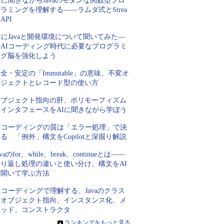
Iに聞きながらJavaのモダンな関数型プロ
ラミングを理解する――ラムダ式とStrea
 API
IにJavaと開発環境について聞いてみた―
―AIコーディング時代に必要なプログラミ
ング脳を強化しよう
全・安定の「Immutable」の意味、不変オ
ブジェクトとレコード型の使い方
オブジェクト指向の肝、ポリモーフィズム
とインタフェースをAIに聞きながら学ぼう
AIコーディングの質は「エラー処理」で決
る 「例外」構文をCopilotと深掘り解説
avaのfor、while、break、continueとは――
繰り返し処理の違いと使い分け、構文をAI
に聞いて学ぶ方法
Iコーディングで理解する、Javaのクラス
とオブジェクト指向、インスタンス化、メ
ソッド、コンストラクタ
»
ランキングをもっと見る