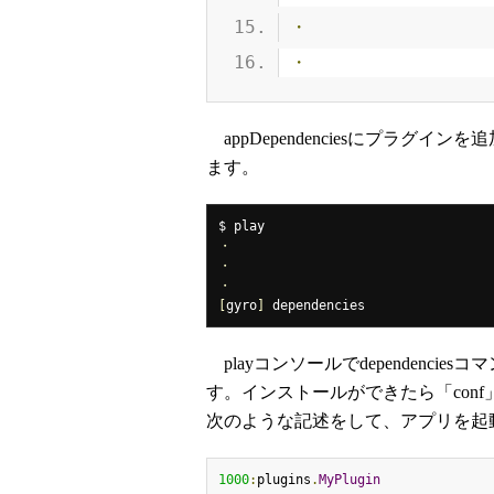
・
・
appDependenciesにプラグイン
ます。
・
・
・
[
gyro
]
 dependencies
playコンソールでdependenc
す。インストールができたら「conf」デ
次のような記述をして、アプリを起
1000
:
plugins
.
MyPlugin