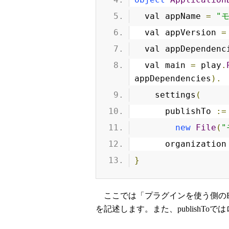
  val appName 
=
"
  val appVersion 
=
  val appDependenc
  val main 
=
 play
.
appDependencies
).
    settings
(
      publishTo 
:=
new
File
(
"
      organization
}
ここでは「プラグインを使う側のBui
を記述します。また、publishToで