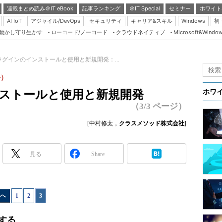
連載まとめ読み＠IT eBook
記事ランキング
＠IT Special
セミナー
ホワイト
AI IoT
アジャイル/DevOps
セキュリティ
キャリア&スキル
Windows
初
り動かし守り生かす
ローコード/ノーコード
クラウドネイティブ
Microsoft&Windo
Server & Storage
HTML5 + UX
2プラグインのインストールと使用と新規開発：...
Smart & Social
終）
Coding Edge
インストールと使用と新規開発
ホワ
Java Agile
（3/3 ページ）
Database Expert
[中村修太，
クラスメソッド株式会社
]
Linux ＆ OSS
Master of IP Networ
見る
Share
Security & Trust
Test & Tools
へ
1
|
2
|
3
Insider.NET
ブログ
発する