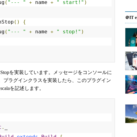
ug
(
"--- "
+
 name 
+
" start!"
)
＠IT e
nStop
()
{
ug
(
"--- "
+
 name 
+
" stop!"
)
tとonStopを実装しています。メッセージをコンソールに
。プラグインクラスを実装したら、このプラグイン
d.scalaを記述します。
t
.
_
Build
extends
Build
{