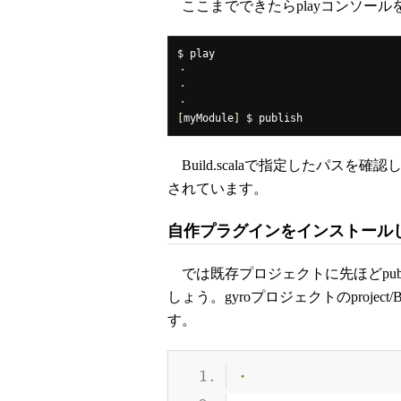
ここまでできたらplayコンソールを
・
・
・
[
myModule
]
 $ publish
Build.scalaで指定したパスを確
されています。
自作プラグインをインストール
では既存プロジェクトに先ほどpub
しょう。gyroプロジェクトのproject
す。
・