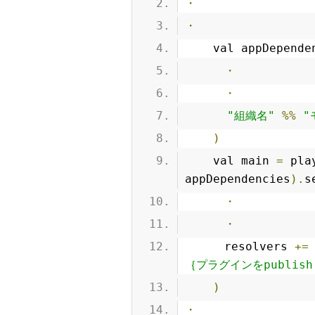
・
・
    val appDepend
・
・
"組織名"
%%
"
)
    val main 
=
 pla
appDependencies
).
s
・
・
    　resolvers 
+=
｛プラグインをpublis
)
・