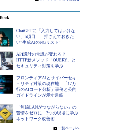
Book
ChatGPTに「入力してはいけな
い」5項目――押さえておきた
い“生成AIのNGリスト”
API設計の常識が変わる？
HTTP新メソッド「QUERY」と
セキュリティ対策を学ぶ
フロンティアAIとサイバーセキ
ュリティ対策の現在地 「17万
行のAIコード分析」事例と公的
ガイドラインが示す道筋
「無線LANがつながらない」の
苦情をゼロに 3つの現場に学ぶ
ネットワーク改善術
»
一覧ページへ