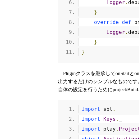
Logger
.
deb
}
override
def
 o
Logger
.
deb
}
}
Pluginクラスを継承してonStar
出力するだけのシンプルなものです
自体の設定を行うためにproject/Buil
import
 sbt
.
_
import
Keys
.
_
import
 play
.
Projec
object
Application