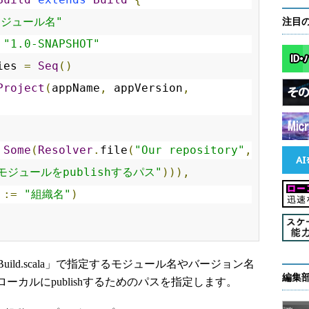
モジュール名"
注目
"1.0-SNAPSHOT"
ies 
=
Seq
()
Project
(
appName
,
 appVersion
,
Some
(
Resolver
.
file
(
"Our repository"
,
モジュールをpublishするパス"
))),
 
:=
"組織名"
)
ld.scala」で指定するモジュール名やバージョン名
編集
はローカルにpublishするためのパスを指定します。