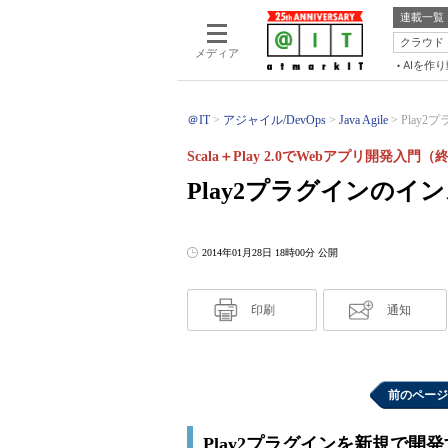
連載一覧
クラウド
メディア
AIを作
＠IT
アジャイル/DevOps
Java Agile
Play
Scala＋Play 2.0でWebアプリ開発入門（
Play2プラグインの
2014年01月28日 18時00分 公開
印刷
通知
前のページ
Play2プラグインを新規で開