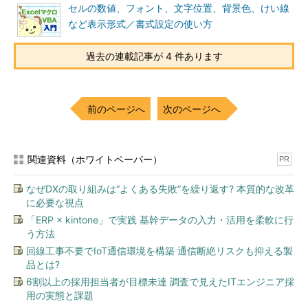
セルの数値、フォント、文字位置、背景色、けい線
など表示形式／書式設定の使い方
過去の連載記事が 4 件あります
前のページへ
次のページへ
関連資料（ホワイトペーパー）
PR
なぜDXの取り組みは“よくある失敗”を繰り返す? 本質的な改革
に必要な視点
「ERP × kintone」で実践 基幹データの入力・活用を柔軟に行
う方法
回線工事不要でIoT通信環境を構築 通信断絶リスクも抑える製
品とは?
6割以上の採用担当者が目標未達 調査で見えたITエンジニア採
用の実態と課題