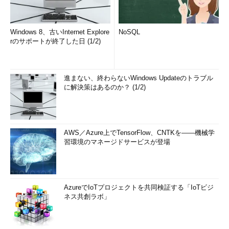
Windows 8、古いInternet Explore
NoSQL
rのサポートが終了した日 (1/2)
進まない、終わらないWindows Updateのトラブル
に解決策はあるのか？ (1/2)
AWS／Azure上でTensorFlow、CNTKを――機械学
習環境のマネージドサービスが登場
AzureでIoTプロジェクトを共同検証する「IoTビジ
ネス共創ラボ」