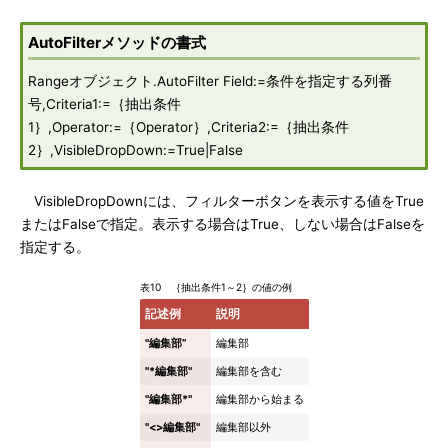
AutoFilterメソッドの書式
Rangeオブジェクト.AutoFilter Field:=条件を指定する列番
号,Criteria1:=｛抽出条件
1｝,Operator:=｛Operator｝,Criteria2:=｛抽出条件
2｝,VisibleDropDown:=True|False
VisibleDropDownには、フィルターボタンを表示する値をTrue
またはFalseで指定。表示する場合はTrue、しない場合はFalseを
指定する。
表10 ｛抽出条件1～2｝の値の例
記述例
説明
"編集部”
編集部
"*編集部"
編集部を含む
"編集部*"
編集部から始まる
"<>編集部"
編集部以外