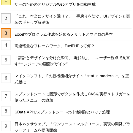
ザーのためのオリジナルWebアプリを自動生成
「これ、本当にデザイン通り？」 手戻りを防ぐ、UIデザインと実
装のギャップ解消術
Excelでプログラム作成を始めるメリットとマクロの基本
高速軽量なフレームワーク、FuelPHPって何？
「設計とデザインを分けた瞬間、UIは詰む」 ユーザー視点で見直
す“エンジニアの画面デザイン”
マイクロソフト、IEの新機能紹介サイト「status.modern.ie」を正
式版に
スプレッドシートに図形でボタンを作成しGASを実行＆トリガーを
使ったメニューの追加
GData APIでスプレッドシートの排他制御とバッチ処理
日本ネクサウェブ、「ワンソース・マルチユース」実現の開発プラ
ットフォームを提供開始