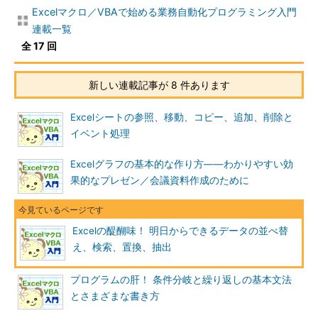
Excelマクロ／VBAで始める業務自動化プログラミング入門
連載一覧
全 17 回
新しい連載記事が 8 件あります
Excelシートの参照、移動、コピー、追加、削除と
イベント処理
Excelグラフの基本的な作り方――わかりやすい効
果的なプレゼン／会議資料作成のために
Excelの醍醐味！ 明日からできるデータの並べ替
え、検索、置換、抽出
プログラムの肝！ 条件分岐と繰り返しの基本文法
とさまざまな書き方