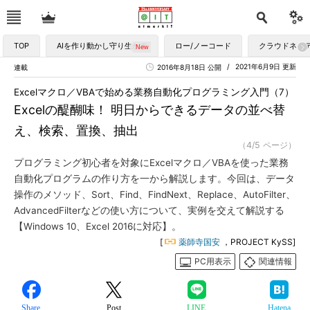
TOP
AIを作り動かし守り生かす
ロー/ノーコード
クラウドネイ
2021年6月9日 更新
連載
2016年8月18日 公開
Excelマクロ／VBAで始める業務自動化プログラミング入門（7）
Excelの醍醐味！ 明日からできるデータの並べ替
え、検索、置換、抽出
（4/5 ページ）
プログラミング初心者を対象にExcelマクロ／VBAを使った業務
自動化プログラムの作り方を一から解説します。今回は、データ
操作のメソッド、Sort、Find、FindNext、Replace、AutoFilter、
AdvancedFilterなどの使い方について、実例を交えて解説する
【Windows 10、Excel 2016に対応】。
[
薬師寺国安
，PROJECT KySS]
PC用表示
関連情報
Share
Post
LINE
Hatena