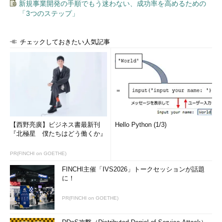
新規事業開発の手順でもう迷わない、成功率を高めるための
「3つのステップ」
チェックしておきたい人気記事
【西野亮廣】ビジネス書最新刊
Hello Python (1/3)
『北極星 僕たちはどう働くか』
PR(FINCHI on GOETHE)
FINCHI主催「IVS2026」トークセッションが話題
に！
PR(FINCHI on GOETHE)