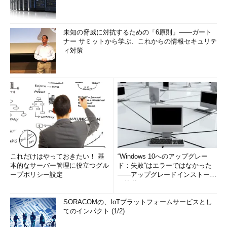
未知の脅威に対抗するための「6原則」――ガート
ナー サミットから学ぶ、これからの情報セキュリテ
ィ対策
これだけはやっておきたい！ 基
“Windows 10へのアップグレー
本的なサーバー管理に役立つグル
ド：失敗”はエラーではなかった
ープポリシー設定
――アップグレードインストール
の簡単まとめ (1/3...
SORACOMの、IoTプラットフォームサービスとし
てのインパクト (1/2)