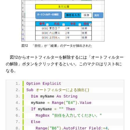
図12 「担任」が「綾瀬」のデータが抽出された
図12からオートフィルターを解除するには「オートフィルター
の解除」ボタンをクリックするといい。このマクロはリスト8に
なる。
Option
Explicit
Sub
オートフィルターによる抽出()
Dim
 myName 
As
String
  myName 
=
Range
(
"E4"
).
Value
If
 myName 
=
""
Then
MsgBox
"担任を入力してください。"
Else
Range
(
"B6"
).
AutoFilter
Field
:=
4
,