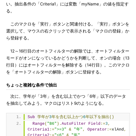
い。抽出条件の「Criteria1」には変数「myName」の値を指定す
る。
このマクロを「実行」ボタンと関連付ける。「実行」ボタンを
選択して、マウスの右クリックで表示される「マクロの登録」か
ら登録する。
12～16行目のオートフィルターの解除では、オートフィルター
モードがオンになっているかどうかを判断して、オンの場合（13
行目）にはオートフィルターを解除する（14行目）。このマクロ
を「オートフィルターの解除」ボタンに登録する。
ちょっと複雑な条件で抽出
次に、学年が「3年」を含む以上でかつ「6年」以下のデータ
を抽出してみよう。マクロはリスト9のようになる。
Sub
学年が
3
年を含む以上かつ
6
年以下を抽出()
Range
(
"B6"
).
AutoFilter
Field
:=
3
,
Criteria1
:=
">=3"
&
"年"
,
Operator
:=
xlAnd
,
Criteria2
:=
"<6"
&
"年"