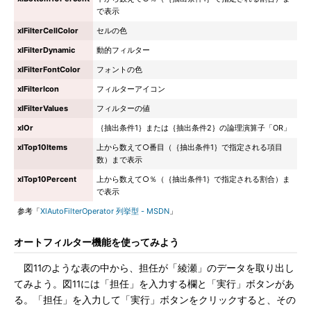
で表示
xlFilterCellColor
セルの色
xlFilterDynamic
動的フィルター
xlFilterFontColor
フォントの色
xlFilterIcon
フィルターアイコン
xlFilterValues
フィルターの値
xlOr
｛抽出条件1｝または｛抽出条件2｝の論理演算子「OR」
xlTop10Items
上から数えて○番目（｛抽出条件1｝で指定される項目
数）まで表示
xlTop10Percent
上から数えて○％（｛抽出条件1｝で指定される割合）ま
で表示
参考「
XlAutoFilterOperator 列挙型 - MSDN
」
オートフィルター機能を使ってみよう
図11のような表の中から、担任が「綾瀬」のデータを取り出し
てみよう。図11には「担任」を入力する欄と「実行」ボタンがあ
る。「担任」を入力して「実行」ボタンをクリックすると、その