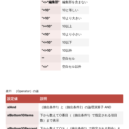
"<>*編集部"
編集部を含まない
"=10"
10と等しい
">10"
10より大きい
">=10"
10以上
"<10"
10より小さい
"<=10"
10以下
"<>10"
10以外
""
空白セル
"<>"
空白セル以外
表11 ｛Operator｝の値
設定値
説明
xlAnd
｛抽出条件1｝と｛抽出条件2｝の論理演算子 AND
xlBottom10Items
下から数えて○番目（｛抽出条件1｝で指定される項目
数）まで表示
xlBottom10Percent
下から数えて○％（｛抽出条件1｝で指定される割合）ま