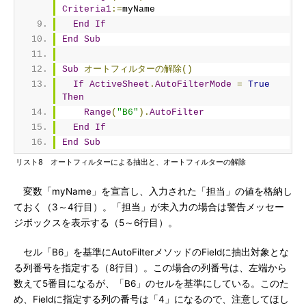
Criteria1
:=
myName
End
If
End
Sub
Sub
オートフィルターの解除()
If
ActiveSheet
.
AutoFilterMode
=
True
Then
Range
(
"B6"
).
AutoFilter
End
If
End
Sub
リスト8 オートフィルターによる抽出と、オートフィルターの解除
変数「myName」を宣言し、入力された「担当」の値を格納し
ておく（3～4行目）。「担当」が未入力の場合は警告メッセー
ジボックスを表示する（5～6行目）。
セル「B6」を基準にAutoFilterメソッドのFieldに抽出対象とな
る列番号を指定する（8行目）。この場合の列番号は、左端から
数えて5番目になるが、「B6」のセルを基準にしている。このた
め、Fieldに指定する列の番号は「4」になるので、注意してほし