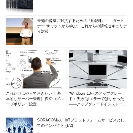
未知の脅威に対抗するための「6原則」――ガート
ナー サミットから学ぶ、これからの情報セキュリテ
ィ対策
これだけはやっておきたい！ 基
“Windows 10へのアップグレー
本的なサーバー管理に役立つグル
ド：失敗”はエラーではなかった
ープポリシー設定
――アップグレードインストール
の簡単まとめ (1/3...
SORACOMの、IoTプラットフォームサービスとし
てのインパクト (1/2)