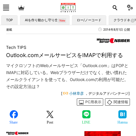
TOP
AIを作り動かし守り生かす
ロー/ノーコード
クラウドネイ
連載
2014年8月1日 公開
Tech TIPS
Outlook.comメールサービスをIMAPで利用する
マイクロソフトのWebメールサービス「Outlook.com」はPOPと
IMAPに対応している。Webブラウザーだけでなく、使い慣れた
メールクライアントを使っても、Outlook.comの利用が可能だ。
その設定方法は？
[
小林章彦
，デジタルアドバンテージ]
PC用表示
関連情報
Share
Post
LINE
Hatena