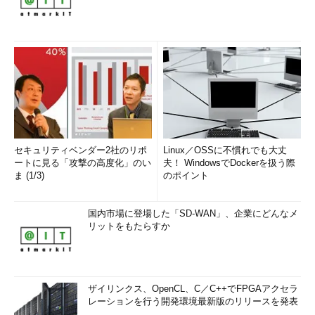
（2）
送信メールサーバーのポート番号が「58
7」もしくは「25」であることを確認する。
（3）
受信メールサーバーのポート番号が「99
3」であることを確認する。
■この記事と関連性の高い別の記事
Windows 7／8.1／10にWindows Liveメールをインストー
ルする
（TIPS）
古いバージョンのWindows Liveメール 2009をインスト
セキュリティベンダー2社のリポ
Linux／OSSに不慣れでも大丈
ートに見る「攻撃の高度化」のい
ールする
（TIPS）
夫！ WindowsでDockerを扱う際
ま (1/3)
のポイント
Windows 8で必要となるMicrosoftアカウントを作成する
（TIPS）
国内市場に登場した「SD-WAN」、企業にどんなメ
間違いメールの発信を予防する方法
（TIPS）
リットをもたらすか
Windows 10の「メール」アプリでGmailを使う
（TIPS）
「
Tech TIPS
」
ザイリンクス、OpenCL、C／C++でFPGAアクセラ
レーションを行う開発環境最新版のリリースを発表