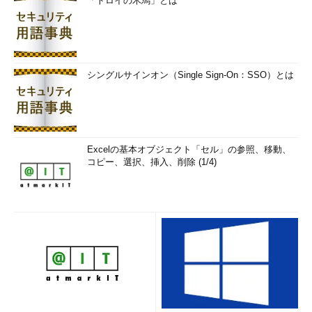
「トロイの木馬」とは
［次へ］ボタンをクリックすると、［電子メール アカウント
が追加されました］ページが表示されるので、［完了］ボタンを
クリックする。アカウントの設定が行われ、Windows Liveメー
ルにOutlook.com上のフォルダー構成などが反映される。さらに
Outlook.com上のメールがWindows Liveメールにキャッシュされ
シングルサインオン（Single Sign-On：SSO）とは
る。Outlook.com上に大量のメールが残っている場合は、ネット
ワークの状況にもよるが、キャッシュが完了するまでにかなりの
時間がかかるので注意したい。
設定が完了したら、Windows LiveメールでOutlook.com上のメ
Excelの基本オブジェクト「セル」の参照、移動、
ールが読めるか、送信が可能かなどを確認しよう。メールが読め
コピー、選択、挿入、削除 (1/4)
なかったり、送信できなかったりした場合は、アカウントが間違
っていたり、認証の設定が誤っていたりする可能性があるので、
Windows Liveメールに作成されたアカウントを右クリックし、
メニューから［プロパティ］を選択、［
＜アカウント名＞
プロパ
ティ］ダイアログを開き、［サーバー］タブや［詳細設定］タブ
などの情報を確認しよう。