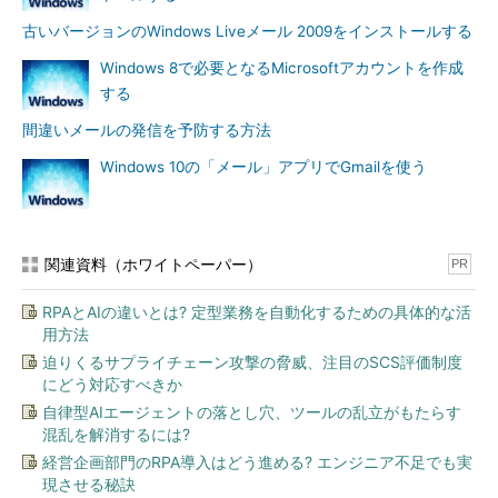
古いバージョンのWindows Liveメール 2009をインストールする
Windows 8で必要となるMicrosoftアカウントを作成
する
間違いメールの発信を予防する方法
Windows 10の「メール」アプリでGmailを使う
関連資料（ホワイトペーパー）
PR
Windows Liveメールのアカウント設定
RPAとAIの違いとは? 定型業務を自動化するための具体的な活
Windows Liveメールを実行すると、「自分の電子メール ア
用方法
カウントを追加する」ウィザードが起動する。すでにアカウ
迫りくるサプライチェーン攻撃の脅威、注目のSCS評価制度
ントが存在するような場合などは、［アカウント］タブを開
にどう対応すべきか
き、［電子メール］アイコンをクリックする。起動した「自
分の電子メール アカウントを追加する」ウィザードで、Outl
自律型AIエージェントの落とし穴、ツールの乱立がもたらす
ook.comの電子メールアドレス、パスワードを入力し、必ず
混乱を解消するには?
「手動でサーバー設定を構成する」にチェックを入れるこ
経営企画部門のRPA導入はどう進める? エンジニア不足でも実
と。
現させる秘訣
（1）
［アカウント］タブを開く。