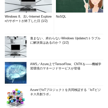
Windows 8、古いInternet Explore
NoSQL
rのサポートが終了した日 (1/2)
進まない、終わらないWindows Updateのトラブル
に解決策はあるのか？ (1/2)
AWS／Azure上でTensorFlow、CNTKを――機械学
習環境のマネージドサービスが登場
AzureでIoTプロジェクトを共同検証する「IoTビジ
ネス共創ラボ」