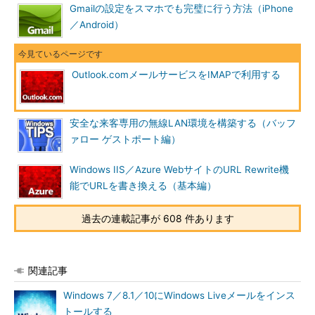
Gmailの設定をスマホでも完璧に行う方法（iPhone
パスワード
＜Outlook.comのパスワード＞
／Android）
Outlook.comのIMAP設定
Outlook.comメールサービスをIMAPで利用する
Windows Liveメールをインストールしたばかりの場合は、初
めての実行時に「自分の電子メール アカウントを追加する」ウ
ィザードが起動するので、ウィザードに従って上記の項目を入力
安全な来客専用の無線LAN環境を構築する（バッフ
していく。すでに別のISPなどのアカウントが設定されているな
ァロー ゲストポート編）
どの場合は、自動でウィザードが起動しないので、Windows
Liveメールの［アカウント］タブを開き、［電子メール］アイコ
Windows IIS／Azure WebサイトのURL Rewrite機
ンをクリックし、「自分の電子メール アカウントを追加する」
能でURLを書き換える（基本編）
ウィザードを起動する。
過去の連載記事が 608 件あります
「自分の電子メール アカウントを追加する」画面で、
Outlook.comのアドレスとパスワードを入力した上で、必ず「手
動でサーバー設定を構成する」をチェックする。これをチェック
しないと、Webメールの状態（Windows Liveメール内で
関連記事
Outlook.comをHTTPサーバーでアクセスした状態）で設定が行
Windows 7／8.1／10にWindows Liveメールをインス
われてしまう。
トールする