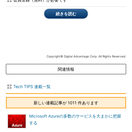
行支援「
Outlook Express →
フトが無償で提供しているWindows
Windows Liveメール2012移
Essentialsの「Windows Liveメール」
行ガイド
」
続きを読む
を例にする。他のメールクライアント
については、以下の情報を参考に設定
を行ってほしい（Windows Liveメー
ルの概要やインストール方法については関連記事参照）。
大項目
小項目
設定値
Copyright© Digital Advantage Corp. All Rights Reserved.
受信サーバー情報
サーバーのアドレス
IMAP-mail.outlook.com
関連情報
ポート番号
993
暗号化方式
SSL
Tech TIPS 連載一覧
認証方式
クリア テキスト
ログオンユーザー名
Outlook.comのアドレス
新しい連載記事が 1011 件あります
送信サーバー情報
サーバーのアドレス
SMTP-mail.outlook.com
ポート
587または25
Microsoft Azureの多数のサービスを大まかに把握
暗号化方式
TLS
する
ユーザー名
＜Outlook.comのアドレス＞