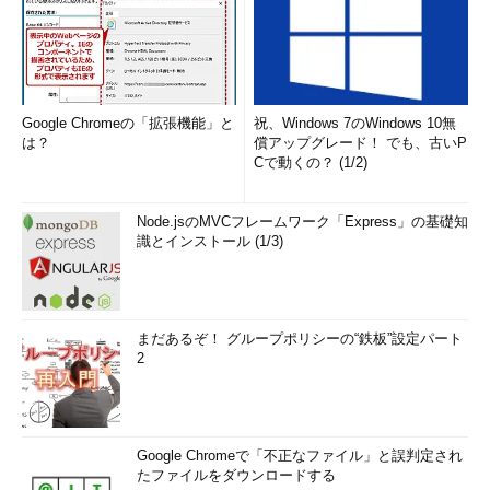
クリックして、開いた［送信メール サーバー］ダ
イアログの「ログオン情報」が「受信メール サー
バーと同じ設定を使用する」が選択されているこ
とも確認しておく。
Google Chromeの「拡張機能」と
祝、Windows 7のWindows 10無
は？
償アップグレード！ でも、古いP
Cで動くの？ (1/2)
Node.jsのMVCフレームワーク「Express」の基礎知
識とインストール (1/3)
まだあるぞ！ グループポリシーの“鉄板”設定パート
2
アカウントのプロパティの［詳細設定］タブの画
面
Google Chromeで「不正なファイル」と誤判定され
サーバーのポート番号を確認する。
たファイルをダウンロードする
（1）
［詳細］タブを開く。