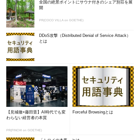
全国の絶景ポイントにサウナ付きのシェア別荘を展
開
PR(COCO VILLA on GOETHE)
DDoS攻撃（Distributed Denial of Service Attack）
とは
ウィザードの「サーバー設定を構成」画面
ここでOutlook.comに接続するための設定を行う。
（1）
プルダウンメニューから［IMAP］を選択する。
（2）
受信サーバーのアドレス（IMAP-mail.outlook.co
m）とポート番号（993）を入力して、［セキュリティで保
護された接続 (SSL) が必要］にチェックを入れる。
（3）
プルダウンメニューから［クリア テキスト］を選択
する。
（4）
Outlook.comのユーザー名を入力する。
（5）
送信サーバーのアドレス（SMTP-mail.outlook.co
m）とポート番号（587）を入力する。
【見城徹×藤田晋】AI時代でも変
Forceful Browsingとは
（6）
［セキュリティで保護された接続 (SSL) が必要］と
わらない経営者の本質
［認証が必要］にチェックを入れる。
PR(FINCHI on GOETHE)