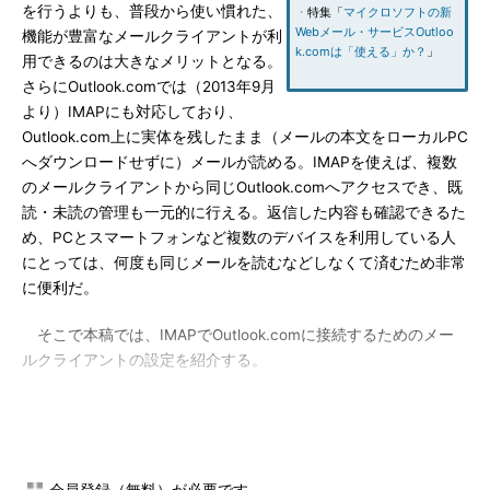
を行うよりも、普段から使い慣れた、
・
特集「
マイクロソフトの新
Webメール・サービスOutloo
機能が豊富なメールクライアントが利
k.comは「使える」か？
」
用できるのは大きなメリットとなる。
さらにOutlook.comでは（2013年9月
より）IMAPにも対応しており、
Outlook.com上に実体を残したまま（メールの本文をローカルPC
へダウンロードせずに）メールが読める。IMAPを使えば、複数
のメールクライアントから同じOutlook.comへアクセスでき、既
読・未読の管理も一元的に行える。返信した内容も確認できるた
め、PCとスマートフォンなど複数のデバイスを利用している人
にとっては、何度も同じメールを読むなどしなくて済むため非常
に便利だ。
そこで本稿では、IMAPでOutlook.comに接続するためのメー
ルクライアントの設定を紹介する。
操作方法
メールクライアントによって設定方
法が異なるので、ここではマイクロソ
・
XP→Windows 7／8／8.1移
会員登録（無料）が必要です