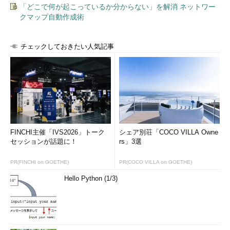
（2）
［電子メール］アイコンをクリックする。
「どこで何が起こっているか分からない」を解消 ネットワー
（3）
起動した「自分の電子メール アカウントを追加す
クマップ自動作成術
る」ウィザードにOutlook.comの電子メールアドレス、パス
ワードを入力し、必ず「手動でサーバー設定を構成する」に
チェックを入れる。
チェックしておきたい人気記事
ウィザードの次の「サーバー設定を構成」画面の「サーバーの
種類」でプルダウンメニューから「IMAP」を選択し、上表の受
信／送信サーバーのアドレスやポート番号などを設定する。「次
を使用して認証する」は「クリア テキスト」のままとし、「ロ
グオン ユーザー名」にはドメイン名を含めたOutlook.comの完全
FINCHI主催「IVS2026」トーク
シェア別荘「COCO VILLA Owne
なメールアドレスを入力すること。また「送信サーバー情報」の
セッションが話題に！
rs」3選
［セキュリティで保護された接続 (SSL) が必要］と［認証が必
要］のチェックを忘れないようにする。
PR(FINCHI on GOETHE)
PR(COCO VILLA on GOETHE)
Hello Python (1/3)