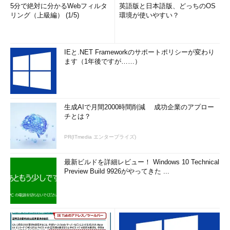
5分で絶対に分かるWebフィルタ
英語版と日本語版、どっちのOS
リング（上級編） (1/5)
環境が使いやすい？
IEと.NET Frameworkのサポートポリシーが変わり
ます（1年後ですが……）
生成AIで月間2000時間削減 成功企業のアプロー
アカウントのプロパティの［サーバー］タブの画
チとは？
面
ウィザードで設定した情報の修正は、アカウント
PR(ITmedia エンタープライズ)
のプロパティで行う。
（1）
［サーバー］タブを開く。
（2）
「受信メール サーバーの種類」が「IMA
最新ビルドを詳細レビュー！ Windows 10 Technical
P」であることを確認する。ここがPOPの場合は、
Preview Build 9926がやってきた ...
アカウントを削除してから、再度ウィザードで設
定を行う。
（3）
「クリア テキスト認証を使用してログオ
ンする」が選択されていることを確認する。
（4）
「このサーバーは認証が必要」にチェッ
クされていることを確認する。［設定］ボタンを