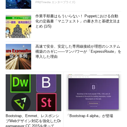
PR(ITmedia エンタープライズ)
Androidで認証アプリによるDropbox
の2段階認証を有効化する（その8）
初
作業手順書はもういらない！ Puppetにおける自動
めて起動したGoogle認証システムの初
化の定義書「マニフェスト」の書き方と基礎文法ま
期画面。
とめ (1/5)
（2）
これをタップして次へ進む。
高速で安全、安定した専用線接続が理想のシステム
構築のカギに――マンパワーが「ExpressRoute」を
導入した理由
Bootstrap、Emmet、レスポンシ
「Bootstrap 4 alpha」が登場
ブWebデザイン対応を強化したDr
eamweaver CC 2015を使って