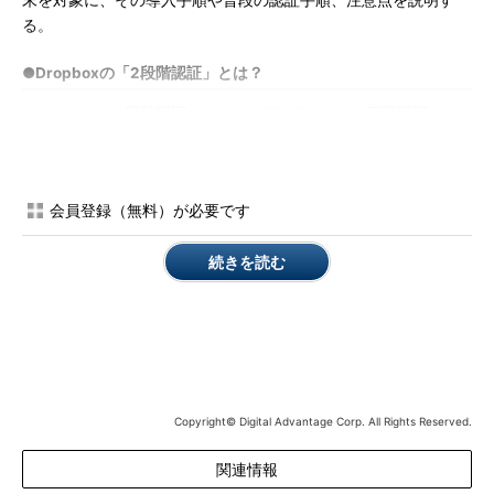
末を対象に、その導入手順や普段の認証手順、注意点を説明す
る。
●Dropboxの「2段階認証」とは？
ここでいう
2段階認証
（おおよそ同じ意味で「
2要素認証
」と
も呼ばれる）とは、通常のパスワードによる認証が成功した後
に、もう1つ別の認証をユーザーに求めることだ。Dropboxの場
合、2段階目の認証として次の2種類の方法が用意されている。
会員登録（無料）が必要です
「認証アプリ」で入手したセキュリティコードで認証する
続きを読む
DropboxからSMSで送信されるセキュリティコードで認証
する
1.の認証アプリとは、2段階認証でよく用いられるワンタイム
パスワードを生成するためのアプリだ。2段階認証の導入時に
Dropboxとの連携を登録する。本稿では、代表的な認証アプリと
して「Google認証システム」を利用した例を説明する。これは
Copyright© Digital Advantage Corp. All Rights Reserved.
AndroidのほかiOS端末（iPhone／iPad／iPod touch）でも利用で
きる。
関連情報