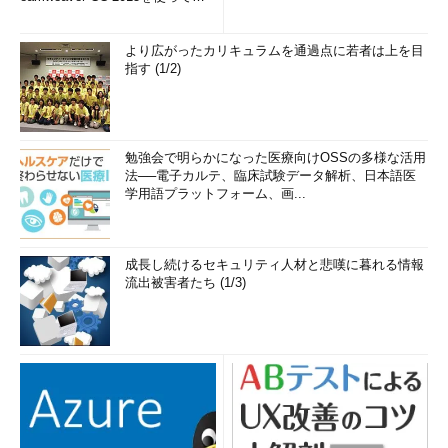
Androidで認証アプリによるDropbox
み...
の2段階認証を有効化する（その9）
（3）
Dropbox側のウィザードで表示
より広がったカリキュラムを通過点に若者は上を目
されるQRコードを撮影することで関連
指す (1/2)
付けを行う。本稿では、こちらをタップ
して次へ進む。
（4）
QRコードではなく「シークレ
ットキー」で関連付けを行う場合は、こ
ちらをタップする。
勉強会で明らかになった医療向けOSSの多様な活用
法──電子カルテ、臨床試験データ解析、日本語医
学用語プラットフォーム、画...
成長し続けるセキュリティ人材と悲嘆に暮れる情報
流出被害者たち (1/3)
Androidで認証アプリによるDropboxの2段階認証を有効化
する（その10）
これはGoogle認証システムで、画面に表示されたQRコード