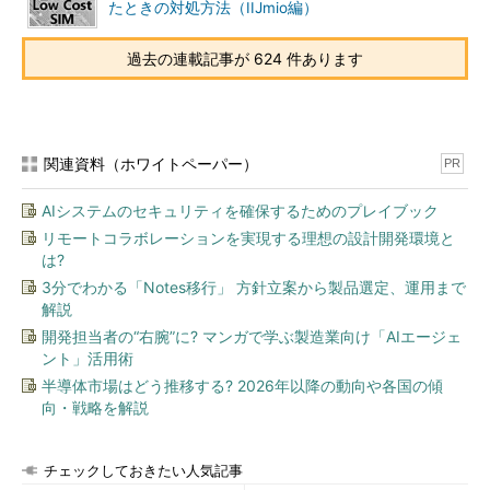
たときの対処方法（IIJmio編）
た端末に、「Google認証システム」をアプリストアからインス
トールしておく。
過去の連載記事が 624 件あります
Google認証システム
（Google Play）
Google Authenticator
（Apple App Store）
関連資料（ホワイトペーパー）
PR
SMSを利用する場合は、SMSのメッセージを受信できる端末
を用意する。一部のPHS端末は、2014年10月よりSMSを受信で
AIシステムのセキュリティを確保するためのプレイブック
きるようになったので、確認するとよいだろう。
リモートコラボレーションを実現する理想の設計開発環境と
は?
バージョンアップ情報
（Y!mobile）
3分でわかる「Notes移行」 方針立案から製品選定、運用まで
解説
●認証アプリによる2段階認証を有効化する
開発担当者の“右腕”に? マンガで学ぶ製造業向け「AIエージェ
認証アプリによるDropboxの2段階認証を有効にするには、ま
ント」活用術
ずWebブラウザーでDropboxのPC向けWebページを開く。
半導体市場はどう推移する? 2026年以降の動向や各国の傾
向・戦略を解説
DropboxのWebサイト
（Dropbox社）
チェックしておきたい人気記事
もし、以下のようにスマートフォン／タブレット向けに最適化