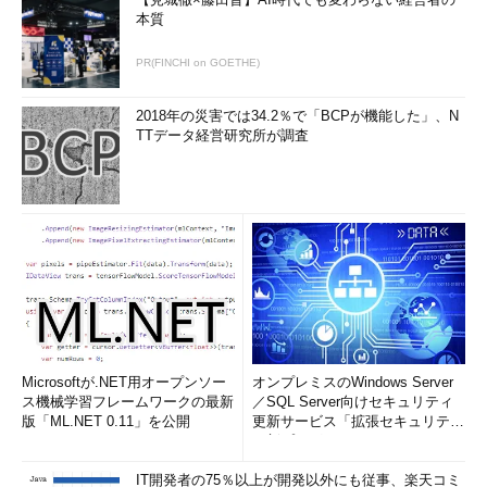
する（その1）
本質
これは
DropboxのPC向けWebページ
からログインした直後
の画面。
（1）
このユーザー名の部分をタップする。
PR(FINCHI on GOETHE)
（2）
開いたメニューからこれをタップする。
2018年の災害では34.2％で「BCPが機能した」、N
TTデータ経営研究所が調査
Androidで認証アプリによるDropboxの2段階認証を有効化
Microsoftが.NET用オープンソー
オンプレミスのWindows Server
する（その2）
ス機械学習フレームワークの最新
／SQL Server向けセキュリティ
（3）
このタブを選ぶ。
版「ML.NET 0.11」を公開
更新サービス「拡張セキュリティ
（4）
これをタップすると、2段階認証を有効化するため
更新プログ...
のウィザードが起動する。
IT開発者の75％以上が開発以外にも従事、楽天コミ