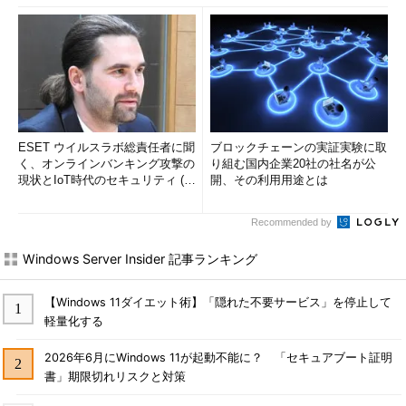
ような画面が表示される。
（6）
サービス名やアカウント名（メ
ールアドレス）が表示される。複数のサ
ービスがこの認証アプリに登録されるこ
とが良くあるので、これでどのサービス
／アカウントなのか区別する。
（7）
（8）
の使用可能期限が表示さ
れる。このメーターの残量が0になる
と、
（8）
は自動的に新たな値に書き換
ESET ウイルスラボ総責任者に聞
ブロックチェーンの実証実験に取
えられる。
く、オンラインバンキング攻撃の
り組む国内企業20社の社名が公
（8）
認証に用いられるワンタイムパ
現状とIoT時代のセキュリティ (1/
開、その利用用途とは
スワードの値（これがセキュリティコー
2)
ドになる）。これを記憶して
（7）
の期
Recommended by
限までにDropboxのウィザードに入力す
る。
Windows Server Insider 記事ランキング
上記画面が表示されたらワンタイムパスワードの値（＝セキュ
【Windows 11ダイエット術】「隠れた不要サービス」を停止して
軽量化する
リティコード）を記憶して、再びDropboxのウィザード（QRコ
ードが表示されている画面）に戻って［次］ボタンをタップし、
2026年6月にWindows 11が起動不能に？ 「セキュアブート証明
セキュリティコードを入力する。
書」期限切れリスクと対策