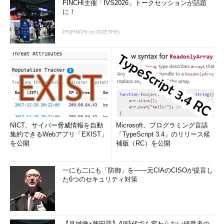
FINCHI主催「IVS2026」トークセッションが話題
（1）
これをタップすると、PC向けデ
に！
ザインのWebページが表示される。フォ
ントが小さくて操作しにくくなるが、2
段階認証を有効化するには必要である。
PR(FINCHI on GOETHE)
PC向けWebページを開いたら、対象のDropboxアカウントと
そのパスワードでログインし、設定画面の「セキュリティ」タブ
で［2段階認証］－［有効にする］をタップしてウィザードを進
める。
NICT、サイバー脅威情報を自動
Microsoft、プログラミング言語
集約できるWebアプリ「EXIST」
「TypeScript 3.4」のリリース候
を公開
補版（RC）を公開
一にも二にも「防御」を――元CIAのCISOが提言し
た6つのセキュリティ対策
Androidで認証アプリによるDropboxの2段階認証を有効化
【見城徹×藤田晋】AI時代でも変わらない経営者の