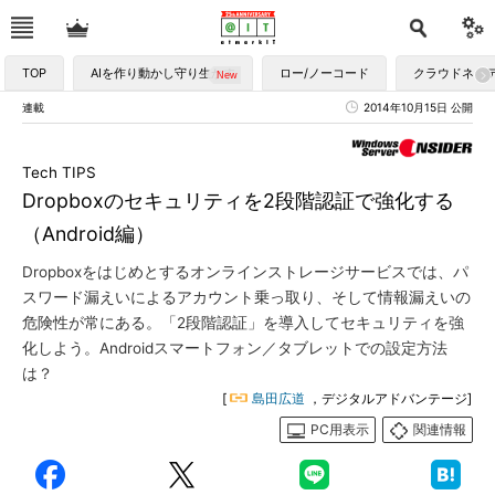
TOP
AIを作り動かし守り生かす
ロー/ノーコード
クラウドネイ
連載
2014年10月15日 公開
Tech TIPS
Dropboxのセキュリティを2段階認証で強化する
（Android編）
Dropboxをはじめとするオンラインストレージサービスでは、パ
スワード漏えいによるアカウント乗っ取り、そして情報漏えいの
危険性が常にある。「2段階認証」を導入してセキュリティを強
化しよう。Androidスマートフォン／タブレットでの設定方法
は？
[
島田広道
，デジタルアドバンテージ]
PC用表示
関連情報