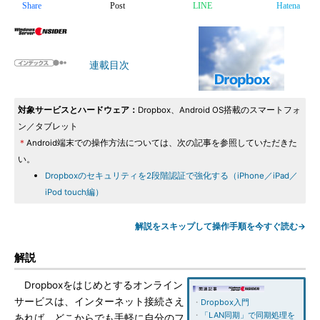
Share
Post
LINE
Hatena
連載目次
対象サービスとハードウェア：
Dropbox、Android OS搭載のスマートフォ
ン／タブレット
＊
Android端末での操作方法については、次の記事を参照していただきた
い。
Dropboxのセキュリティを2段階認証で強化する（iPhone／iPad／
iPod touch編）
解説をスキップして操作手順を今すぐ読む→
解説
Dropboxをはじめとするオンライン
サービスは、インターネット接続さえ
・
Dropbox入門
・
「LAN同期」で同期処理を
あれば、どこからでも手軽に自分のフ