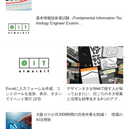
Androidで認証アプリによるDropbox
基本情報技術者試験（Fundamental Information Tec
の2段階認証を有効化する（その7）
hnology Engineer Examin...
（1）
インストールした「Google認証
システム」のアイコン。これをタップし
て起動する。
Excelに入力フォームを作成、コ
デザインネタをWebで探す人が知
ントロールを追加、表示、ボタン
っておきたい、日ごろのネタ収集
でイベント実行 (1/3)
と活用を効率化する4つのアプリ
(1/3)
大阪ガスが月2000時間の共有作業を削減！ 現場の
AI活用術