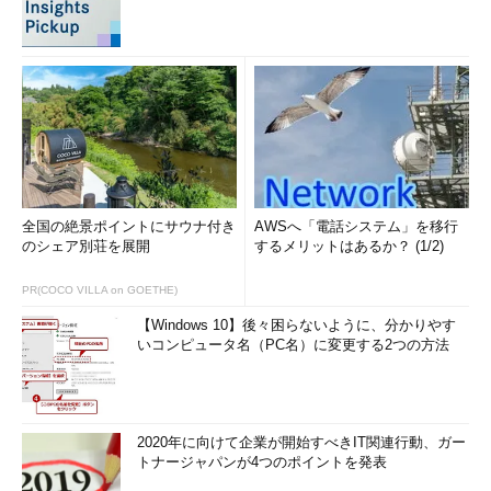
手動で「シークレットキー」と呼ばれる文字列を認証アプリ
に入力する必要がある。
上記の画面までウィザードを進めたら、Androidスマートフォ
ン／タブレットにインストールしておいた「Google認証システ
ム」アプリを起動し、Dropboxの2段階認証と関連付ける。ここ
ではDropboxが表示するQRコードを認証アプリに撮影させる方
法を説明する。
全国の絶景ポイントにサウナ付き
AWSへ「電話システム」を移行
のシェア別荘を展開
するメリットはあるか？ (1/2)
PR(COCO VILLA on GOETHE)
【Windows 10】後々困らないように、分かりやす
いコンピュータ名（PC名）に変更する2つの方法
2020年に向けて企業が開始すべきIT関連行動、ガー
トナージャパンが4つのポイントを発表