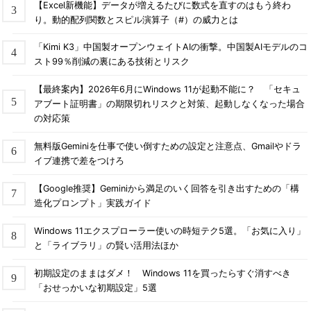
【Excel新機能】データが増えるたびに数式を直すのはもう終わ
り。動的配列関数とスピル演算子（#）の威力とは
「Kimi K3」中国製オープンウェイトAIの衝撃。中国製AIモデルのコ
スト99％削減の裏にある技術とリスク
【最終案内】2026年6月にWindows 11が起動不能に？ 「セキュ
アブート証明書」の期限切れリスクと対策、起動しなくなった場合
の対応策
無料版Geminiを仕事で使い倒すための設定と注意点、Gmailやドラ
イブ連携で差をつけろ
Androidで認証アプリによるDropboxの2段階認証を有効化
する（その12）
これは前述のウィザード途中のQRコード表示画面で、
【Google推奨】Geminiから満足のいく回答を引き出すための「構
［次］ボタンをタップした後に表示された画面。
造化プロンプト」実践ガイド
（1）
Google認証システムが生成したセキュリティコード
を入力する。
Windows 11エクスプローラー使いの時短テク5選。「お気に入り」
（2）
これをタップして次へ進む。セキュリティコードの
と「ライブラリ」の賢い活用法ほか
使用期限が終わる前にタップすること。終わってしまった
ら、新たなセキュリティコードで再度試してみる。
初期設定のままはダメ！ Windows 11を買ったらすぐ消すべき
「おせっかいな初期設定」5選