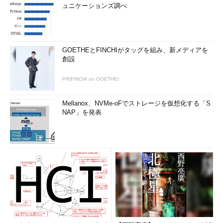
ュニケーションズ調べ
GOETHEとFINCHIがタッグを組み、新メディアを
創設
PR(FINCHI on GOETHE)
Mellanox、NVMe-oFでストレージを仮想化する「S
NAP」を発表
Androidで認証アプリによるDropboxの2段階認証を有効化
する（その3）
これは2段階認証を有効化するためのウィザードの初期画
面。
（5）
これをタップして次へ進む。