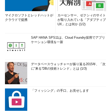
を読み取っているところ。
（5）
前述したDropboxのウィザードの途中で現れたQR
コード。この白い枠内にQRコードを収めると自動的に撮影
マイクロソフトとレッドハットが
カーセンサー、ゼクシィのサイト
され、次に進む。
クラウドで提携
が取り入れている「アダプティブ
UX」とは何か (1/2)
SAP HANA SPS11は、Cloud Foundry採用でアプリ
ケーション環境を一新
データベースウォッチャーが振り返る2015年、「次
に“来る”DBの技術トレンド」とは (1/3)
「フィッシング」の手口、お見せします
Androidで認証アプリによるDropbox
の2段階認証を有効化する（その11）
QRコードが撮影・解読されると、この