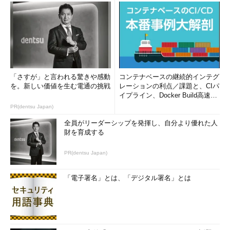
されたデザインのログイン画面が表示された場合は、下端にある
「デスクトップ版」リンクをタップする。これにより、2段階認
証を有効化するための設定パネルを参照できるようになる。
「さすが」と言われる驚きや感動
コンテナベースの継続的インテグ
を。新しい価値を生む電通の挑戦
レーションの利点／課題と、CIパ
イプライン、Docker Build高速化
のコツ (1/2...
PR(dentsu Japan)
全員がリーダーシップを発揮し、自分より優れた人
財を育成する
PR(dentsu Japan)
「電子署名」とは、「デジタル署名」とは
スマートフォン／タブレットに最適化さ
れたWebページ
このページからは、2段階認証を有効化
するための設定ページを開けない。