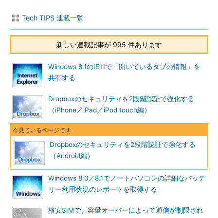
2.は、電話番号宛のSMSのメッセージを受信できる携帯電話／
Tech TIPS 連載一覧
スマートフォンが必要だ。本稿では、Android端末のSMSアプリ
を例に挙げる。
新しい連載記事が 995 件あります
もし1.と2.の両方に必要なデバイスを用意できるなら、1.をメイ
ンにして、2.をバックアップに使うとよいだろう（万一メインが
Windows 8.1のIE11で「開いているタブの情報」を
使えなくなっても、別の手段である2.で代替できるため）。
共有する
操作方法
Dropboxのセキュリティを2段階認証で強化する
（iPhone／iPad／iPod touch編）
2段階目の認証に用いるデバイス（端末）を準備する
認証アプリによる2段階認証を有効化する
認証アプリを利用してログインする
Dropboxのセキュリティを2段階認証で強化する
SMSによる2段階認証を有効化する
（Android編）
SMSを利用してログインする
2段階認証にも限界はある
Windows 8.0／8.1でノートパソコンの詳細なバッテ
リー利用状況のレポートを取得する
●2段階目の認証に用いるデバイス（端末）を準備する
格安SIMで、容量オーバーによって通信が制限され
認証アプリを利用する場合は、Android OSまたはiOSを搭載し