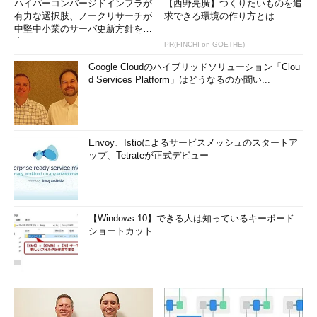
ハイパーコンバージドインフラが
【西野亮廣】つくりたいものを追
有力な選択肢、ノークリサーチが
求できる環境の作り方とは
中堅中小業のサーバ更新方針を調
Androidで認証アプリによるDropboxの2段階認証を有効化
査
PR(FINCHI on GOETHE)
する（その4）
（6）
ログイン中のDropboxアカウントのパスワードを再
Google Cloudのハイブリッドソリューション「Clou
度入力する。
d Services Platform」はどうなるのか聞い...
（7）
これをタップして次へ進む。
Envoy、Istioによるサービスメッシュのスタートア
ップ、Tetrateが正式デビュー
【Windows 10】できる人は知っているキーボード
ショートカット
Androidで認証アプリによるDropboxの2段階認証を有効化
する（その5）
（8）
認証アプリを利用するので、こちらを選択する。
（9）
これをタップして次へ進む。