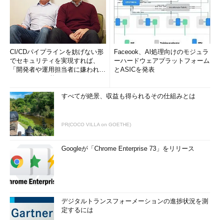
CI/CDパイプラインを妨げない形
Faceook、AI処理向けのモジュラ
でセキュリティを実現すれば、
ーハードウェアプラットフォーム
「開発者や運用担当者に嫌われな
とASICを発表
いWAF」は可能か
すべてが絶景、収益も得られるその仕組みとは
PR(COCO VILLA on GOETHE)
Androidで認証アプリによるDropboxの2段階認証を有効化
Googleが「Chrome Enterprise 73」をリリース
する（その6）
認証アプリのセットアップが完了するまで、［次へ］ボタン
はタップしないこと。
（10）
このDropboxアカウントと認証アプリを関連付け
るための情報が格納されたQRコード。認証アプリにこれを
撮影させる。
デジタルトランスフォーメーションの進捗状況を測
（11）
認証アプリあるいはそれをインストールした端末に
定するには
QRコードの読み取り機能がない場合は、これをタップして