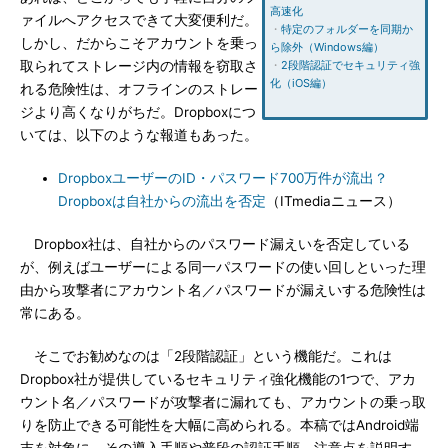
高速化
ァイルへアクセスできて大変便利だ。
・
特定のフォルダーを同期か
しかし、だからこそアカウントを乗っ
ら除外（Windows編）
取られてストレージ内の情報を窃取さ
・
2段階認証でセキュリティ強
化（iOS編）
れる危険性は、オフラインのストレー
ジより高くなりがちだ。Dropboxにつ
いては、以下のような報道もあった。
DropboxユーザーのID・パスワード700万件が流出？
Dropboxは自社からの流出を否定
（ITmediaニュース）
Dropbox社は、自社からのパスワード漏えいを否定している
が、例えばユーザーによる同一パスワードの使い回しといった理
由から攻撃者にアカウント名／パスワードが漏えいする危険性は
常にある。
そこでお勧めなのは「2段階認証」という機能だ。これは
Dropbox社が提供しているセキュリティ強化機能の1つで、アカ
ウント名／パスワードが攻撃者に漏れても、アカウントの乗っ取
りを防止できる可能性を大幅に高められる。本稿ではAndroid端