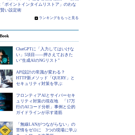
能「ポイントインタイムリストア」のわな
と賢い設定術
»
ランキングをもっと見る
Book
ChatGPTに「入力してはいけな
い」5項目――押さえておきた
い“生成AIのNGリスト”
API設計の常識が変わる？
HTTP新メソッド「QUERY」と
セキュリティ対策を学ぶ
フロンティアAIとサイバーセキ
ュリティ対策の現在地 「17万
行のAIコード分析」事例と公的
ガイドラインが示す道筋
「無線LANがつながらない」の
苦情をゼロに 3つの現場に学ぶ