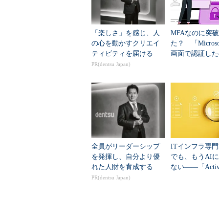
Twitterでも、「
ログイン認証（Login V
意されている。ただし、その日本語
「楽しさ」を感じ、人
MFAなのに突
一時的に停止しています。ご迷惑を
の心を動かすクリエイ
た？ 「Micros
る。
ティビティを届ける
画面で認証した
害された」理由
PR(dentsu Japan)
ログイン認証を利用する方法
（
その一方でTwitterのWebサイト
たり、2段階目の認証を実行したりする
ウントを持っているユーザーであれ
詳細は後述）。
全員がリーダーシップ
ITインフラ専
を発揮し、自分より優
でも、もうAI
実際に筆者が試した限りでは、ユ
れた人財を育成する
ない――「Active 
日本語が散見されるものの、2段階
ory」障害対応
PR(dentsu Japan)
ごと任せてみた..
そこで本稿では、執筆時点のTwit
認証を導入して運用するための手順と注
とは言いがたい状況なので、2段階