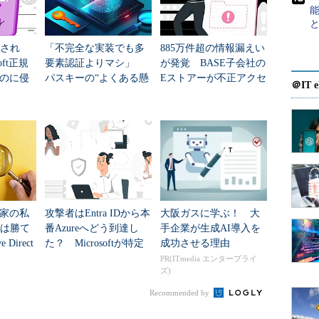
erification）
」と呼ばれる2段階認証の機能が用
版ヘルプページの冒頭には「
現在、ログイン認証を
破され
「不完全な実装でも多
885万件超の情報漏えい
おかけし大変申し訳ありません。
」と記載されてい
oft正規
要素認証よりマシ」
が発覚 BASE子会社の
のに侵
パスキーの“よくある懸
Eストアーが不正アクセ
＠IT e
念”に英国NCSCが回答
ス被害
Twitterヘルプ）
や公式Twitterアプリでは、「ログイン認証」を有効化し
ための機能が一通り提供されている。Twitterアカ
ば誰でも利用できる（いくつか前提条件は必要だ。
門家の私
攻撃者はEntra IDから本
大阪ガスに学ぶ！ 大
には勝て
番Azureへどう到達し
手企業が生成AI導入を
ーザーインターフェース上の表記に英語やおかしな
Direct
た？ Microsoftが特定
成功させる理由
認証そのものは大きな不具合なく利用できた。
をAIに丸
した全手口
PR(ITmedia エンタープライ
ズ)
.
terのサービスを筆者が調べて分かった範囲で、2段階
Recommended by
意点を解説する。Twitter社が正式に公開している
認証を導入するかどうかは、本稿を読んだ後、読者の