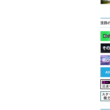
状況が変わった場合は本ページを適宜更新する予定
注目
oid OS向けの公式
d／iPod touchについ
・
乗っ取りを防ぐために、iPhone向け
公式Twitterアプリで2段階認証を有効
だきたい。
にする
向けの公式Twitterアプリを「主に」利用するという
後の運用、無効化の各手順、および注意点について説
準備
をTwitterアカウントに登録する
witterの2段階認証を有効化する