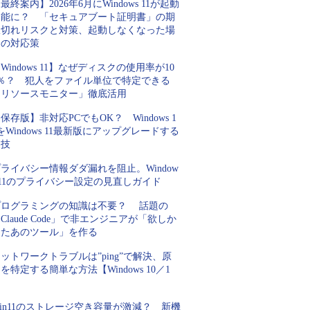
最終案内】2026年6月にWindows 11が起動
不能に？ 「セキュアブート証明書」の期
限切れリスクと対策、起動しなくなった場
合の対応策
Windows 11】なぜディスクの使用率が10
0％？ 犯人をファイル単位で特定できる
「リソースモニター」徹底活用
保存版】非対応PCでもOK？ Windows 1
をWindows 11最新版にアップグレードする
裏技
ライバシー情報ダダ漏れを阻止。Window
 11のプライバシー設定の見直しガイド
プログラミングの知識は不要？ 話題の
Claude Code」で非エンジニアが「欲しか
ったあのツール」を作る
ットワークトラブルは”ping”で解決、原
を特定する簡単な方法【Windows 10／1
】
in11のストレージ空き容量が激減？ 新機