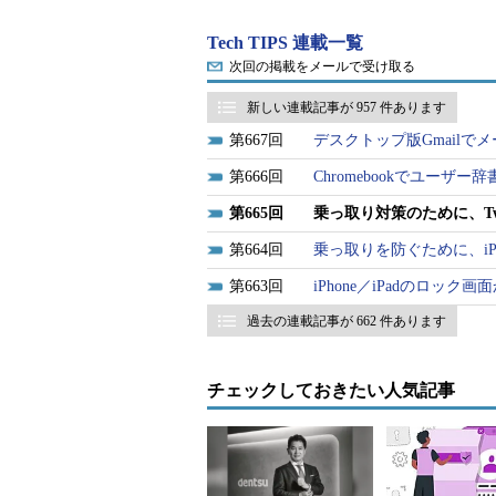
Twitterで不正なスパムツイート
Tech TIPS 連載一覧
携の悪用を連想するかもしれない。
次回の掲載をメールで受け取る
では、「流出したID・パスワード
新しい連載記事が 957 件あります
う手口が考えられるとのことだ。そ
667
デスクトップ版Gmail
をいくら解除しても解決できない。
666
Chromebookでユーザ
●アカウント乗っ取りの対策に
665
乗っ取り対策のために、Twi
664
乗っ取りを防ぐために、iPh
では、どうすればTwitterアカ
じパスワードを使い回さない、推測
663
iPhone／iPadのロッ
対策はもちろん重要だ。
過去の連載記事が 662 件あります
ただ最近では「2段階認証」を提供
チェックしておきたい人気記事
は、ID／パスワードとは別に2段階
撃者が不正にログインするのを防ぐ
●Twitterでも2段階認証の仕