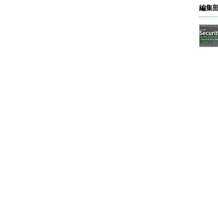
編集
行う
る
き点
準備
合、まず公式Twitterアプリをインストールした
レットが必要だ。このアプリは以下のページから無償で配
して、2段階認証を導入したいTwitterアカウント
（Google Playストア）
電話も用意しなければならない。あくまでもSMSであ
レスや音声通話は利用できない（SMSオプションの
。