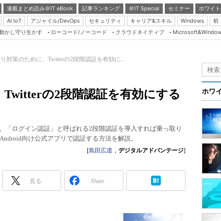
連載まとめ読み＠IT eBook
記事ランキング
＠IT Special
セミナー
ホワイト
AI IoT
アジャイル/DevOps
セキュリティ
キャリア&スキル
Windows
初
り動かし守り生かす
ローコード/ノーコード
クラウドネイティブ
Microsoft&Windo
Server & Storage
HTML5 + UX
り対策のために、Twitterの2段階認証を有効に...
Smart & Social
Coding Edge
witterの2段階認証を有効にする
ホワ
Java Agile
Database Expert
り被害。「ログイン認証」と呼ばれる2段階認証を導入すれば乗っ取り
Linux ＆ OSS
ndroid向け公式アプリで認証する方法を解説。
Master of IP Networ
[
島田広道
，
デジタルアドバンテージ
]
Security & Trust
見る
Share
Test & Tools
Insider.NET
ブログ