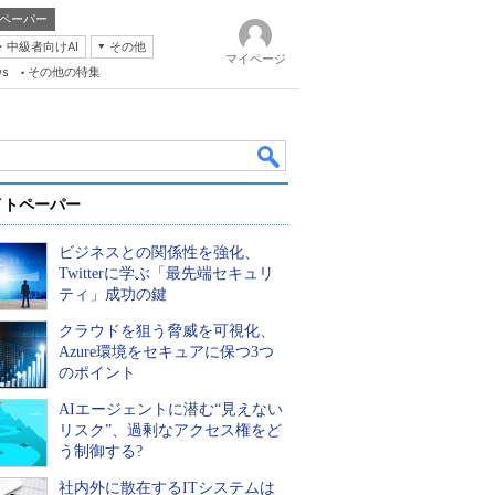
ペーパー
・中級者向けAI
その他
マイページ
ws
その他の特集
イトペーパー
ビジネスとの関係性を強化、
Twitterに学ぶ「最先端セキュリ
ティ」成功の鍵
クラウドを狙う脅威を可視化、
k
Azure環境をセキュアに保つ3つ
のポイント
AIエージェントに潜む“見えない
リスク”、過剰なアクセス権をど
う制御する?
社内外に散在するITシステムは