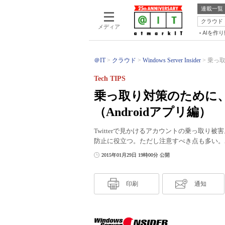
連載一覧
クラウド
メディア
AIを作
＠IT
クラウド
Windows Server Insider
乗っ取
Tech TIPS
乗っ取り対策のために、T
（Androidアプリ編）
Twitterで見かけるアカウントの乗っ取
防止に役立つ。ただし注意すべき点も多い。A
2015年01月29日 19時00分 公開
印刷
通知