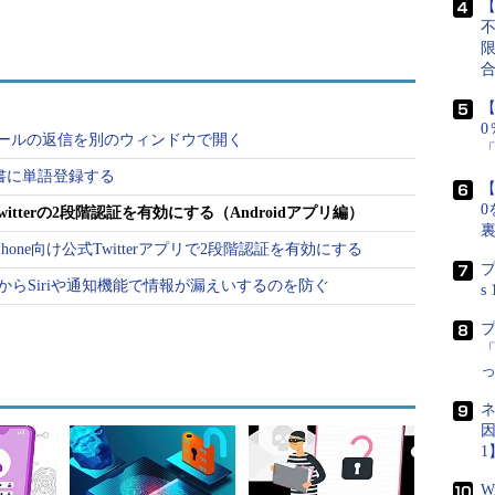
【
といえば、まずアプリ連
だが上記のニュース
・
スパム対策のためにTwitterのアプリ
連携を解除する
による乗っ取り」とい
【
の場合、アプリ連携
でメールの返信を別のウィンドウで開く
ー辞書に単語登録する
【
は「2段階認証」がよく活用される
0
tterの2段階認証を有効にする（Androidアプリ編）
one向け公式Twitterアプリで2段階認証を有効にする
ウントの乗っ取りを防止できるのか？ 他のサービスと同
プ
しやすい文字列をパスワードに使わない、といった
ク画面からSiriや通知機能で情報が漏えいするのを防ぐ
s
「
しているオンラインサービスも増えてきた。これ
目の認証を設けることで、ID／パスワードを知った攻
ネ
、という機能だ。
因
1
組みは存在するが……
W