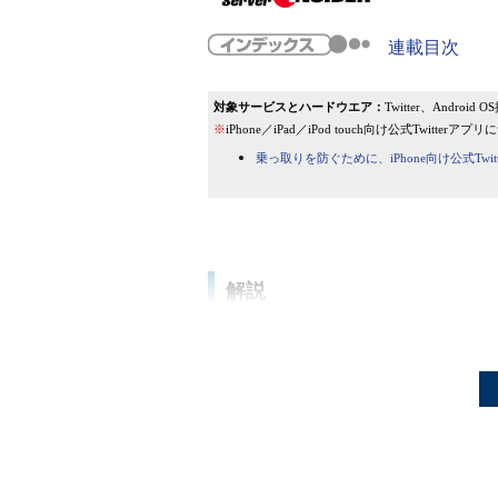
連載目次
対象サービスとハードウエア：
Twitter、Andr
※
iPhone／iPad／iPod touch向け公式Twi
乗っ取りを防ぐために、iPhone向け公式Twi
解説
Twitter（ツイッター）では、ア
スパムのツイートなどに悪用された
見かけることがある。
Twitter乗っ取りでスパム送
か 偽ブランド販売サイトに