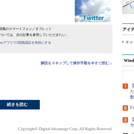
oid OS搭載のスマートフォン／タブレット
アイ
tterアプリについては、次の記事を参照していただきたい。
キャ
tterアプリで2段階認証を有効にする
Wind
解説をスキップして操作手順を今すぐ読む→
【
だ
カウントが乗っ取られて
、というニュースを
・
より安全にTwitterを利用するTIPSま
続きを読む
とめ
E
【
信相次ぐ リスト型攻撃
Copyright© Digital Advantage Corp. All Rights Reserved.
誘導？
（ITmediaニュース）